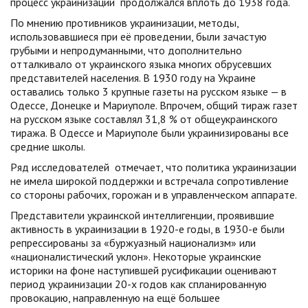
процесс украинизации продолжался вплоть до 1938 года.
По мнению противников украинизации, методы,
использовавшиеся при её проведении, были зачастую
грубыми и непродуманными, что дополнительно
отталкивало от украинского языка многих обрусевших
представителей населения. В 1930 году на Украине
оставались только 3 крупные газеты на русском языке — в
Одессе, Донецке и Мариуполе. Впрочем, общий тираж газет
на русском языке составлял 31,8 % от общеукраинского
тиража. В Одессе и Мариуполе были украинизированы все
средние школы.
Ряд исследователей
отмечает, что политика украинизации
не имела широкой поддержки
и встречала сопротивление
со стороны рабочих, горожан и в управленческом аппарате.
Представители украинской интеллигенции, проявившие
активность в украинизации в 1920-е годы, в 1930-е были
репрессированы за «буржуазный национализм» или
«националистический уклон». Некоторые украинские
историки на фоне наступившей русификации оценивают
период украинизации 20-х годов как спланированную
провокацию, направленную на ещё большее