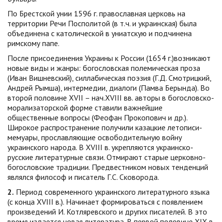
По Брестской унии 1596 г. православная церковь на
территории Речи Посполитой (в т.ч. и украинская) была
объединена с католической в униатскую и подчинена
римскому папе.
После присоединения Украины к России (1654 г.)возникают
новые виды и жанры: богословская полемическая проза
(Иван Вишневский), силлабическая поэзия (Г.Д. Смотрицкий,
Андрей Рымша), интермедии, диалоги (Памва Берында). Во
второй половине ХVII – нач.ХVIII вв. авторы в богословско-
морализаторской форме ставили важнейшие
общественные вопросы (Феофан Прокопович и др.).
Широкое распространение получили казацкие летописи-
мемуары, прославляющие освободительную войну
украинского народа. В ХVIII в. укрепляются украинско-
русские литературные связи. Отмирают старые церковно-
богословские традиции. Предвестником новых тенденций
являлся философ и писатель Г.С. Сковорода.
2.
Период современного украинского литературного языка
(с конца XVIII в.). Начинает формироваться с появлением
произведений И. Котляревского и других писателей. В это
время издается новая литература. В первой половине XIX в.