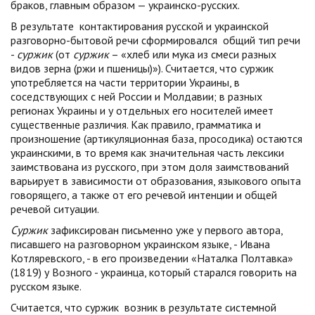
браков, главным образом — украинско-русских.
В результате контактирования русской и украинской
разговорно-бытовой речи сформировался общий тип речи
-
суржик
(от
суржик
– «хлеб или мука из смеси разных
видов зерна (ржи и пшеницы)»). Считается, что суржик
употребляется на части территории Украины, в
соседствующих с ней России и Молдавии; в разных
регионах Украины и у отдельных его носителей имеет
существенные различия. Как правило, грамматика и
произношение (артикуляционная база, просодика) остаются
украинскими, в то время как значительная часть лексики
заимствована из русского, при этом доля заимствований
варьирует в зависимости от образования, языкового опыта
говорящего, а также от его речевой интенции и общей
речевой ситуации.
Суржик
зафиксирован письменно уже у первого автора,
писавшего на разговорном украинском языке, - Ивана
Котляревского, - в его произведении «Наталка Полтавка»
(1819) у Возного - украинца, который старался говорить на
русском языке.
Считается, что суржик возник в результате системной