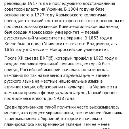
революции 1917 года и последующего восстановления
советской власти на Украине. В 1804 году на базе
основанного в 1727 году Харьковского коллегиума,
преподавательский состав которого состоял в основном из
профессоров-выпускников Киево-могилянской академии,
был создан Харьковский университет — первый
русскоязычный университет на Украине. В 1833 году в
Киеве был основан Университет святого Владимира, а в
1865 году в Одессе — Новороссийский университет.
После XII съезда ВКП(б), который прошёл в 1923 году и
осудил «великодержавный шовинизм», который был
присущ Российской империи, началась политическая
кампания по так называемой
коренизации
— замене
русского языка на местные национальные языки в
администрации, образовании и культуре. На Украине эта
кампания приняла форму
украинизации
. Данный процесс
продолжался вплоть до 1938 года.
Среди противников такой политики часто высказывалось
мнение, что процесс украинизации, тем не менее, был лишь
«заигрыванием» с Украиной, которое изначально
планировалось как временное явление. Тем не менее