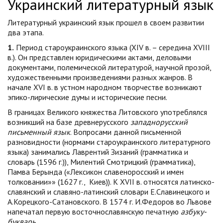
Украинский литературный язык
Литературный украинский язык прошел в своем развитии
два этапа.
1.
Период староукраинского языка (XIV в. – середина XVIII
в.). Он представлен юридическими актами, деловыми
документами, полемической литературой, научной прозой,
художественными произведениями разных жанров. В
начале ХVI в. в устном народном творчестве возникают
эпико-лирические думы и исторические песни.
В границах Великого княжества Литовского употреблялся
возникший на базе древнерусского
западнорусский
письменный язык
. Вопросами данной письменной
разновидности (нормами староукраинского литературного
языка) занимались Лаврентий Зизаний (грамматика и
словарь (1596 г.)), Милентий Смотрицкий (грамматика),
Памва Берында («Лексикон славеноросский и имен
толковании»» (1627 г., Киев)). К ХVII в. относятся латинско-
славянский и славяно-латинский словари Е.Славинецкого и
А.Корецкого-Сатановского. В 1574 г. И.Федоров во Львове
напечатал первую восточнославянскую печатную
азбуку-
букварь
.