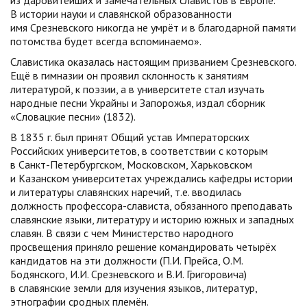
из даровитейших и замечательных славистов в Европе.
В истории науки и славянской образованности
имя Срезневского никогда не умрёт и в благодарной памяти
потомства будет всегда вспоминаемо».
Славистика оказалась настоящим призванием Срезневского.
Ещё в гимназии он проявил склонность к занятиям
литературой, к поэзии, а в университете стал изучать
народные песни Украйны и Запорожья, издал сборник
«Словацкие песни» (1832).
В 1835 г. был принят Общий устав Императорских
Российских университетов, в соответствии с которым
в Санкт-Петербургском, Московском, Харьковском
и Казанском университетах учреждались кафедры истории
и литературы славянских наречий, т.е. вводилась
должность профессора-слависта, обязанного преподавать
славянские языки, литературу и историю южных и западных
славян. В связи с чем Министерство народного
просвещения приняло решение командировать четырёх
кандидатов на эти должности (П.И. Прейса, О.М.
Бодянского, И.И. Срезневского и В.И. Григоровича)
в славянские земли для изучения языков, литератур,
этнографии сродных племён.