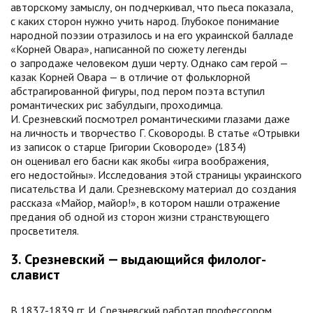
авторскому замыслу, он подчеркивал, что пьеса показала,
с каких сторон нужно учить народ. Глубокое понимание
народной поэзии отразилось и на его украинской балладе
«Корней Овара», написанной по сюжету легенды
о запродаже человеком души черту. Однако сам герой —
казак Корней Овара — в отличие от фольклорной
абстрагированной фигуры, под пером поэта вступил
романтических рис забулдыги, проходимца.
И. Срезневский посмотрел романтическими глазами даже
на личность и творчество Г. Сковороды. В статье «Отрывки
из записок о старце Григории Сковороде» (1834)
он оценивал его басни как якобы «игра воображения,
его недостойны». Исследования этой страницы украинского
писательства И дали. Срезневскому материал до создания
рассказа «Майор, майор!», в котором нашли отражение
предания об одной из сторон жизни странствующего
просветителя.
3. Срезневский — выдающийся филолог-
славист
В 1837-1839 гг. И. Срезневский работал профессором