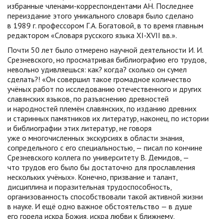
избранные членами-корреспондентами АН. Последнее
переиздание этого уникального словаря было сделано
в 1989 г. профессором Г.А. Богатовой, в то время главным
редактором «Словаря русского языка XI-XVII вв.».
Почти 50 лет было отмерено научной деятельности И. И.
Срезневского, но просматривая библиографию его трудов,
невольно удивляешься: как? когда? сколько он сумел
сделать?! «Он совершил такое громадное количество
учёных работ по исследованию отечественного и других
славянских языков, по разъяснению древностей
и народностей племён славянских, по изданию древних
и старинных памятников их литератур, наконец, по истории
и библиографии этих литератур, не говоря
уже о многочисленных экскурсиях в области знания,
сопредельного с его специальностью, — писал по кончине
Срезневского коллега по университету В. Демидов, —
что трудов его было бы достаточно для прославления
нескольких учёных». Конечно, призвание и талант,
дисциплина и поразительная трудоспособность,
организованность способствовали такой активной жизни
в науке. И ещё одно важное обстоятельство — в душе
его горела искра Божия, искра любви к ближнему,