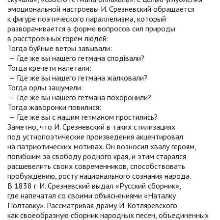
эмоциональной настроевы И. Срезневский обращается
к фигуре поэтического параллелизма, который
разворачивается в форме вопросов сил природы
в расстроенных горем людей:
Тогда буйные ветры завывали:
— Где же вы нашего гетмана сподівали?
Тогда кречети налетали:
— Где же вы нашего гетмана жалковали?
Тогда орлы зашумели:
— Где же вы нашего гетмана похоронили?
Тогда жаворонки повилися:
— Где же вы с нашим гетманом простились?
Заметно, что И. Срезневский в таких стилизациях
под устнопоэтические произведения акцентировал
на патриотических мотивах. Он возносил хвалу героям,
погибшим за свободу родного края, и этим старался
расшевелить своих современников, способствовать
пробуждению, росту национального сознания народа.
В 1838 г. И. Срезневский выдал «Русский сборник»,
где напечатал со своими объяснениями «Наталку
Полтавку». Рассматривая драму И. Котляревского
как своеобразную сборник народных песен, объединенных