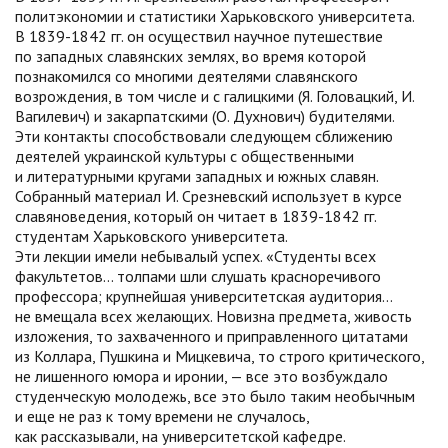
политэкономии и статистики Харьковского университета.
В 1839-1842 гг. он осуществил научное путешествие
по западных славянских землях, во время которой
познакомился со многими деятелями славянского
возрождения, в том числе и с галицкими (Я. Головацкий, И.
Вагилевич) и закарпатскими (О. Духнович) будителями.
Эти контакты способствовали следующем сближению
деятелей украинской культуры с общественными
и литературными кругами западных и южных славян.
Собранный материал И. Срезневский использует в курсе
славяноведения, который он читает в 1839-1842 гг.
студентам Харьковского университета.
Эти лекции имели небывалый успех. «Студенты всех
факультетов… толпами шли слушать красноречивого
профессора; крупнейшая университетская аудитория…
не вмещала всех желающих. Новизна предмета, живость
изложения, то захваченного и приправленного цитатами
из Коллара, Пушкина и Мицкевича, то строго критического,
не лишенного юмора и иронии, — все это возбуждало
студенческую молодежь, все это было таким необычным
и еще не раз к тому времени не случалось,
как рассказывали, на университетской кафедре.