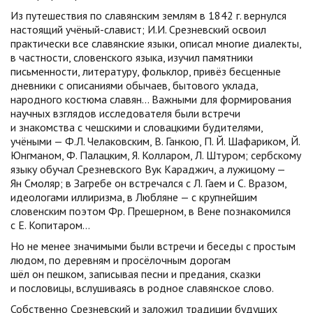
Из путешествия по славянским землям в 1842 г. вернулся
настоящий учёный-славист; И.И. Срезневский освоил
практически все славянские языки, описал многие диалекты,
в частности, словенского языка, изучил памятники
письменности, литературу, фольклор, привёз бесценные
дневники с описаниями обычаев, бытового уклада,
народного костюма славян… Важными для формирования
научных взглядов исследователя были встречи
и знакомства с чешскими и словацкими будителями,
учёными — Ф.Л. Челаковским, В. Ганкою, П. Й. Шафариком, Й.
Юнгманом, Ф. Палацким, Я. Колларом, Л. Штуром; сербскому
языку обучал Срезневского Вук Караджич, а лужицому —
Ян Смоляр; в Загребе он встречался с Л. Гаем и С. Вразом,
идеологами иллиризма, в Любляне — с крупнейшим
словенским поэтом Фр. Прешерном, в Вене познакомился
с Е. Копитаром…
Но не менее значимыми были встречи и беседы с простым
людом, по деревням и просёлочным дорогам
шёл он пешком, записывая песни и предания, сказки
и пословицы, вслушиваясь в родное славянское слово.
Собственно Срезневский и заложил традиции будущих