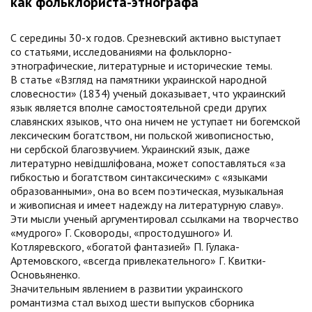
как фольклориста-этнографа
С середины 30-х годов. Срезневский активно выступает
со статьями, исследованиями на фольклорно-
этнографические, литературные и исторические темы.
В статье «Взгляд на памятники украинской народной
словесности» (1834) ученый доказывает, что украинский
язык является вполне самостоятельной среди других
славянских языков, что она ничем не уступает ни богемской
лексическим богатством, ни польской живописностью,
ни сербской благозвучием. Украинский язык, даже
литературно невідшліфована, может сопоставляться «за
гибкостью и богатством синтаксическим» с «языками
образованными», она во всем поэтическая, музыкальная
и живописная и имеет надежду на литературную славу».
Эти мысли ученый аргументировал ссылками на творчество
«мудрого» Г. Сковороды, «простодушного» И.
Котляревского, «богатой фантазией» П. Гулака-
Артемовского, «всегда привлекательного» Г. Квитки-
Основьяненко.
Значительным явлением в развитии украинского
романтизма стал выход шести выпусков сборника