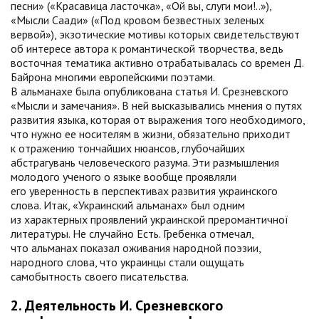
песни» («Красавица ласточка», «Ой вы, слуги мои!..»),
«Мысли Саади» («Под кровом безвестных зеленых
вервой»), экзотические мотивы которых свидетельствуют
об интересе автора к романтической творчества, ведь
восточная тематика активно отрабатывалась со времен Д.
Байрона многими европейскими поэтами.
В альманахе была опубликована статья И. Срезневского
«Мысли и замечания». В ней высказывались мнения о путях
развития языка, которая от выражения того необходимого,
что нужно ее носителям в жизни, обязательно приходит
к отражению тончайших нюансов, глубочайших
абстрагувань человеческого разума. Эти размышления
молодого ученого о языке вообще проявляли
его уверенность в перспективах развития украинского
слова. Итак, «Украинский альманах» был одним
из характерных проявлений украинской преромантичної
литературы. Не случайно Есть. Гребенка отмечал,
что альманах показал оживания народной поэзии,
народного слова, что украинцы стали ощущать
самобытность своего писательства.
2. Деятельность И. Срезневского