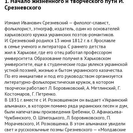
1. Начало жизненного и творческого пути И.
Срезневского
Измаил Иванович Срезневский — филолог-славист,
фольклорист, этнограф, издатель, один из основателей
харьковского кружка украинских поэтов-романтиков.
И. Срезневский родился 13 июня 1812 г. в г. Ярославле
в семье ученого и литератора. С раннего детства
жил в Харькове, где его отец работал профессором
университета. Образование получил в Харьковском
университете, еще в студенческие годы увлекся украинской
устной поэзией, жизнью и бытом украинского казачества.
По его инициативе и под его руководством организуется
литературно-фольклористическая кружок, в котором
творчески работают Л. Боровиковский, А. Метлинский, Г.
Костомаров, Г. Петренко.
В 1831 г. вместе с И. Розковшенком он выдает «Украинский
альманах», в котором помимо ряда украинских песен и дум,
были напечатаны произведения Гребенки, О. Афанасьева-
Чужбинского, О. Шпигоцького, Л. Боровиковского, П.
Морачевского, И. Розковшенка. В этом альманахе увидели
свет и русскоязычные поэмы Срезневского — «Молдавские