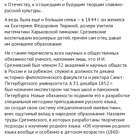
к Отечеству, к отошедшим и будущим творцам славяно-
русской культуры…
А ведь была ещё и большая семья — в 1844 г. он женился
на Екатерине Фёдоровне Тюриной, дочери учителя
математики Харьковской гимназии; Срезневские
воспитывали восьмерых детей, причём сам отец давал
им домашнее образование.
Не станем перечислять всех научных и общественных
обязанностей ученого, напомним лишь, что И.И.
Срезневский был членом 32 академий и научных обществ
в России и за рубежом; служил в должности декана
историко-филологического факультета и ректора Санкт-
Петербургского университета. А 31 декабря 1852 г.
был назначен инспектором частных школ и пансионов
Петербурга. Новые обязанности подвигли его к разработке
специальной методики преподавания русского языка,
он создал свою систему «педагогической лингвистики»,
внес ощутимый вклад в народное образование. Назовем
труды Срезневского, в которых разработаны творческие
подходы к изучению родного языка: «Об изучении родного
языка вообще и особенно в детском возрасте» (1860-