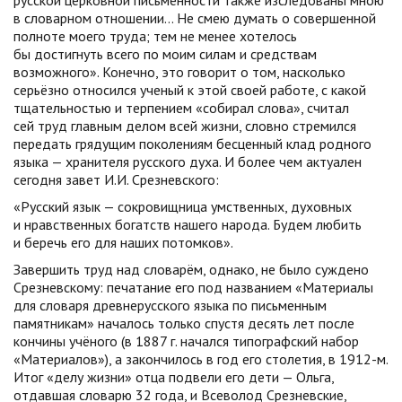
русской церковной письменности также изследованы мною
в словарном отношении… Не смею думать о совершенной
полноте моего труда; тем не менее хотелось
бы достигнуть всего по моим силам и средствам
возможного». Конечно, это говорит о том, насколько
серьёзно относился ученый к этой своей работе, с какой
тщательностью и терпением «собирал слова», считал
сей труд главным делом всей жизни, словно стремился
передать грядущим поколениям бесценный клад родного
языка — хранителя русского духа. И более чем актуален
сегодня завет И.И. Срезневского:
«Русский язык — сокровищница умственных, духовных
и нравственных богатств нашего народа. Будем любить
и беречь его для наших потомков».
Завершить труд над словарём, однако, не было суждено
Срезневскому: печатание его под названием «Материалы
для словаря древнерусского языка по письменным
памятникам» началось только спустя десять лет после
кончины учёного (в 1887 г. начался типографский набор
«Материалов»), а закончилось в год его столетия, в 1912-м.
Итог «делу жизни» отца подвели его дети — Ольга,
отдавшая словарю 32 года, и Всеволод Срезневские,