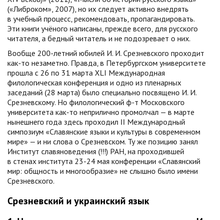
(«Либроком», 2007), но их следует активно внедрять
в учебный процесс, рекомендовать, пропагандировать.
Эти книги учёного написаны, прежде всего, для русского
читателя, а бедный читатель и не подозревает о них.
Вообще 200-летний юбилей И. И. Срезневского проходит
как-то
незаметно. Правда, в Петербургском университете
прошла с 26 по 31 марта XLI Международная
филологическая конференция и одно из пленарных
заседаний (28 марта) было специально посвящено И. И.
Срезневскому. Но филологический ф-т Московского
университета
как-то
неприлично промолчал — в марте
нынешнего года здесь проходил II Международный
симпозиум «Славянские языки и культуры в современном
мире» — и ни слова о Срезневском. Ту же позицию занял
Институт славяноведения (!!!) РАН, на проходившей
в стенах института 23-24 мая конференции «Славянский
мир: общность и многообразие» не слышно было имени
Срезневского.
Срезневский и украинский язык