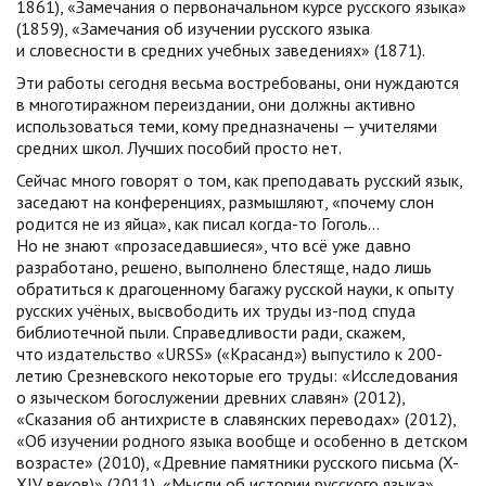
1861), «Замечания о первоначальном курсе русского языка»
(1859), «Замечания об изучении русского языка
и словесности в средних учебных заведениях» (1871).
Эти работы сегодня весьма востребованы, они нуждаются
в многотиражном переиздании, они должны активно
использоваться теми, кому предназначены — учителями
средних школ. Лучших пособий просто нет.
Сейчас много говорят о том, как преподавать русский язык,
заседают на конференциях, размышляют, «почему слон
родится не из яйца», как писал
когда-то
Гоголь…
Но не знают «прозаседавшиеся», что всё уже давно
разработано, решено, выполнено блестяще, надо лишь
обратиться к драгоценному багажу русской науки, к опыту
русских учёных, высвободить их труды из-под спуда
библиотечной пыли. Справедливости ради, скажем,
что издательство «URSS» («Красанд») выпустило к 200-
летию Срезневского некоторые его труды: «Исследования
о языческом богослужении древних славян» (2012),
«Сказания об антихристе в славянских переводах» (2012),
«Об изучении родного языка вообще и особенно в детском
возрасте» (2010), «Древние памятники русского письма (X-
XIV веков)» (2011), «Мысли об истории русского языка»