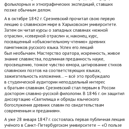
фольклорных и этнографических экспедиций, ставших
позже обычным делом.
А в октябре 1842 г. Срезневский прочитал свою первую
лекцию о славянском мире в Харьковском университете.
Затем он читал курсы о западных славянах «южной
отрасли», «северной отрасли» и, наконец, курс,
посвященный «объяснительному чтению» древних
памятников русского языка. Успех его лекций
был необычаен. Мастерство оратора, искренность, живое
знание славянства, подлинная преданность науке,
просвещению, тонкое чувство юмора, цитирование стихов
славянских поэтов на соответствующих языках,
зажигательность изложения… — всё это пробуждало
в студенческой аудитории неподдельный интерес
к братьям-славянам. Срезневский стал первым в России
доктором славяно-русской филологии. В 1846 г. он защитил
диссертацию «Святилища и обряды языческого
богослужения древних славян по свидетельствам
современным и преданиям».
А уже 28 января 1847 г. состоялась первая публичная лекция
учёного в Санкт-Петербургском университете — «О пользе