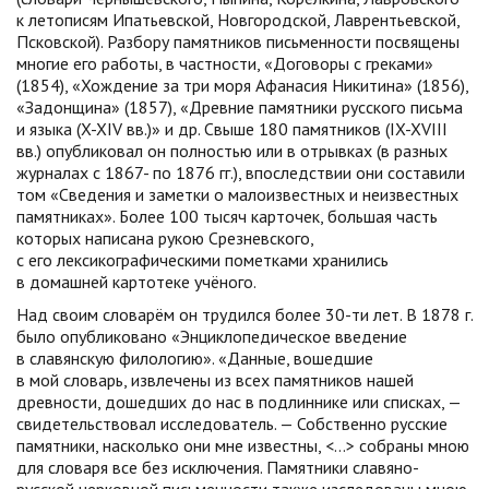
к летописям Ипатьевской, Новгородской, Лаврентьевской,
Псковской). Разбору памятников письменности посвящены
многие его работы, в частности, «Договоры с греками»
(1854), «Хождение за три моря Афанасия Никитина» (1856),
«Задонщина» (1857), «Древние памятники русского письма
и языка (X-XIV вв.)» и др. Свыше 180 памятников (IX-XVIII
вв.) опубликовал он полностью или в отрывках (в разных
журналах с 1867- по 1876 гг.), впоследствии они составили
том «Сведения и заметки о малоизвестных и неизвестных
памятниках». Более 100 тысяч карточек, большая часть
которых написана рукою Срезневского,
с его лексикографическими пометками хранились
в домашней картотеке учёного.
Над своим словарём он трудился более 30-ти лет. В 1878 г.
было опубликовано «Энциклопедическое введение
в славянскую филологию». «Данные, вошедшие
в мой словарь, извлечены из всех памятников нашей
древности, дошедших до нас в подлиннике или списках, —
свидетельствовал исследователь. — Собственно русские
памятники, насколько они мне известны, <…> собраны мною
для словаря все без исключения. Памятники славяно-