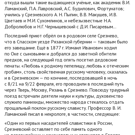
откуда вышли такие выдающиеся учёные, как академик В.И.
Ламанский, П.А. Лавровский, А.С. Будилович, Фортунатов;
учились у Срезневского А. Н. Пыпин, В.В. Макушев, И.В.
Цветаев и М.И. Сухомлинов, и небезызвестные Н.А.
Добролюбов и Н.Г. Чернышевский с Д.И. Писаревым…
Последний приют обрёл он в родовом селе Срезнево,
что в Спасском уезде Рязанской губернии — таковым было
его завещание. Ещё в 1877 г. Измаил Иванович ходил
по Оке с сыновьями и добрался до заветной обители
предков, на следующий год опять посетил дедовские
пенаты. «Любовь к родному пепелищу, любовь к отеческим
гробам», столь свойственная русскому человеку, сказалась
и в Срезневском — по кончине, последовавшей в ночь
с 8/21 на 9/22 февраля, его проводили в последний путь
через Тверь, Москву, Рязань в Срезнево. Повсюду траурный
поезд встречали деятели науки и культуры, духовенство
служило панихиды, множество народа стекалось отдать
прощальный поклон русскому слависту. Профессор В. И.
Ламанский писал в некрологе, в частности, следующее:
«Один из первых насадителей славистики в России,
Срезневский оставляет по себе память одного