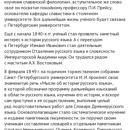
изучения славянской филологии», вступительное же слово
своё он посвятил покойному профессору П.И. Прейсу,
основателю кафедры славистики в столичном
университете. Вся дальнейшая жизнь учёного будет связана
с Петербургским университетом.
Ещё с начала 1840-х гг. учёный стал проявлять заметный
интерес к истории русского языка. А с переездом
в Петербург Измаил Иванович стал деятельным
сотрудником Отделения русского языка и словесности
Императорской Академии наук. Он трудился рядом
с маститым А.Х. Востоковым.
8 февраля 1849 г. на годичном торжественном собрании
Санкт-Петербургского университета И. И. произнёс свою
знаменитую речь «Мысли об истории русского языка»,
в которой обозначил программу дальнейших изысканий
в области русского языка, изучении его истории, и вскоре
сам приступил к её осуществлению, выполнив целый
ряд подготовительных работ для Словаря Древнерусского
языка. Основополагающим стало систематическое изучение
и издание памятников письменности; он поручил своим
ученикам составление словарей к отдельным памятникам
(словари Чернышевского, Пыпина, Корелкина, Лавровского