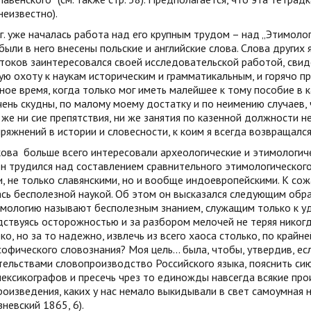
неизвестно).
г. уже началась работа над его крупным трудом – над „Этимолог
 были в него внесены польские и английские слова. Слова други
токов заинтересовался своей исследовательской работой, свид
ю охоту к наукам историческим и грамматикальным, и горячо пр
ое время, когда только мог иметь малейшее к тому пособие в к
ень скудны, по малому моему достатку и по неимению случаев,
же ни сие препятствия, ни же занятия по казенной должности 
ряжнений в истории и словесности, к коим я всегда возвращался с
кова
больше всего интересовали археологические и этимологиче
н трудился над составлением сравнительного этимологического
, не только славянскими, но и вообще индоевропейскими. К сож
сь бесполезной наукой. Об этом он высказался следующим образ
имологию называют бесполезным знанием, служащим только к уд
ствуясь осторожностью и за разбором мелочей не теряя никогда
ко, но за то надежно, извлечь из всего хаоса столько, по крайн
офического словознания? Моя цель... была, чтобы, утвердив, е
ельствами словопроизводство Российского языка, пояснить си
ексикографов и пресечь чрез то единожды навсегда всякие пр
оизведения, каких у нас немало выкидывали в свет самоумная 
езневский 1865, 6).