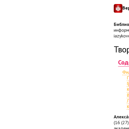
Ве
Библио
информа
iazykov
Тво
Сод
Фил
П
Г
К
В
Л
К
Алекса
(16 (27
академи