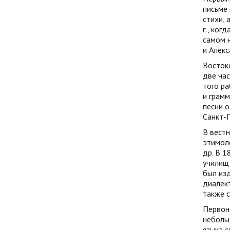
письме 
стихи, 
г., ког
самом н
и Алек
Востоко
две час
того р
и грамм
песни о
Санкт-П
В вестн
этимоло
др. В 1
училищ 
был изд
диалект
также ст
Первон
небольш
языка с