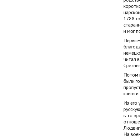
коротко
царском
1788 го
старани
и мог п
Первым
благода
немецко
читал в
Срезнев
Потом 
были го
пропуст
книги и
Из его 
русскую
в то в
отношен
Людвиг 
На воен