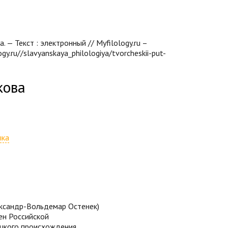
 — Текст : электронный // Myfilology.ru –
y.ru//slavyanskaya_philologiya/tvorcheskii-put-
кова
ыка
ксандр-Вольдемар Остенек)
лен Российской
ецкого происхождения.