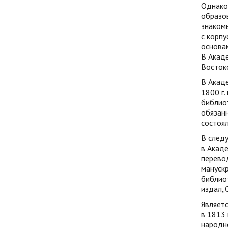
Однако
образо
знаком
с корпу
основам
В Акаде
Востоко
В Акаде
1800 г.
библиот
обязанн
состоял
В следу
в Акаде
перевод
манускр
библиот
издал„О
Являетс
в 1813 
народно