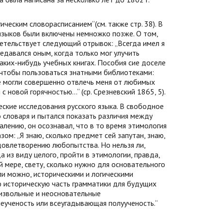
ическим словорасписанием“(см. также стр. 38). В
х языков были включены немножко позже. О том,
етельствует следующий отрывок: „Всегда имел я
едавался оным, когда только мог улучить
аких-нибудь учебных книгах. Пособия сие доселе
 чтобы пользоваться знатными библиотеками:
не могли совершенно отвлечь меня от любимых
 новой горячностью...“ (ср. Срезневский 1865, 5).
ские исследования русского языка. В свободное
 словаря и пытался показать различия между
алению, он осознавал, что в то время этимология
ом: „Я знаю, сколько предмет сей запутан, знаю,
овлетворению любопытства. Но нельзя ли,
 из виду целого, пройти в этимологии, правда,
ей мере, свету, сколько нужно для основательного
сли можно, историческими и логическими
ю историческую часть грамматики для будущих
оизвольные и неосновательные
неученость или всеугадывающая полуученость.“