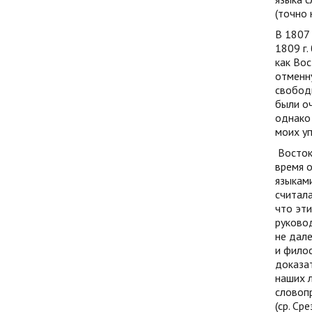
(точно 
В 1807 
1809 г.
как Вос
отменну
свободн
были оч
однако 
моих уп
Восто
время о
языками
считала
что эт
руковод
не дале
и филос
доказат
наших л
словопр
(ср. Ср