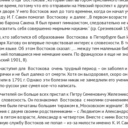
е время, потому что его отправили на Невский проспект к друг
 дворе. У него Востоков жил до того времени, когда он начал у
ду. И. Г. Сакен помогал
Востокову
и далее: „В первом возрасте 
ю барона Сакена. Я был принят гимназистом, следовательно не
освятить себя совершенно мирными науками.“ (ср. Срезневский 190
, кто заботился об образовании
Востокова
в Петербурге был И
ря Хатову он впервые почувствовал интерес к словесности. В т
м языке. Об этом Востоков сказал: „... между тем маленькая би
 ней попавшиеся мне немецкие книги. По французски я еще не знал, 
ский 1901, 8).
наступил для
Востокова
очень трудный период – он заболел и 
рячки и не был далеко от смерти. Хотя он выздоровел, скоро он 
или в 1791 г. Однако эти болезни никак не замедлили его учение
 по-русски уже сумел кое-что написать.
учителей он больше всех пристал к Петру Семеновичу Железник
 словесность. Он познакомил
Востокова
с многими сочинениями
ремя были печатаны большим тиражом в„Московском журнале“. 
ия с двумя своими родственниками – с Людвигом и Александро
в пятом возрасте, Александр в четвертом. Вместе с ними Восто
ную службу Востоков не попал – из-за милости именно К. И. Сак