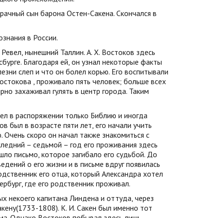
брачный сын барона Остен-Сакена. Скончался в
ознания в России.
Ревел, нынешний Таллин. А. Х. Востоков здесь
сбурге. Благодаря ей, он узнал некоторые факты
лезни слеп и что он болел корью. Его воспитывали
остокова
, проживало пять человек; больше всех
но захаживал гулять в центр города. Таким
мел в распоряжении только Библию и иногда
в был в возрасте пяти лет, его начали учить
. Очень скоро он начал также знакомиться с
следний – седьмой – год его проживания здесь
шло письмо, которое загибало его судьбой. До
ведений о его жизни и в письме вдруг появилась
одственник его отца, который Александра хотел
ербург, где его родственник проживал.
ых некоего капитана Линдена и оттуда, через
кену(1733-1808). К. И. Сакен был именно тот
ьма. Однако Востоков побывал здесь лишь