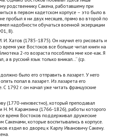
ому родственнику Сакена, работавшему при
читься в первом кадетском корпусе – это было в
не пробыл я ни двух месяцев, прямо во второй по
 имел надобности обучаться военной экзерциции
1, 8).
. И. Хатов (1785-1875). Он научил его рисовать и
о время уже Востоков все больше читал книги на
блиотека 2-го возраста пособляла мне кое-как. Я
а в русский язык только вникал...“ (ср.
должно было его отправить в лазарет. У него
опять попал в лазарет. Из лазарета его
. С 1792 г. он начал уже читать французские
ову (1770-неизвестно), который преподавал
 Н. М. Карамзина (1766-1826), работы которого
Все время Востоков поддерживал дружеские
м Сакенами, которые воспитывались в корпусе.
ков ездил во дворец к Карлу Ивановичу Сакену.
ена.