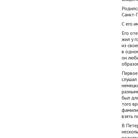
Родился
Санкт-
С его и
Его от
жил у г
из свое
в одном
он люби
образо
Первое 
слушал 
немецко
разными
был для
того вр
фамилия
взять п
В Петер
несколь
родств