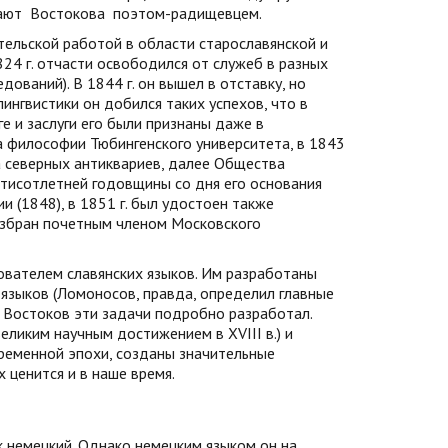
вают
Востокова
поэтом-радищевцем.
тельской работой в области старославянской и
824 г. отчасти освободился от служеб в разных
дований). В 1844 г. он вышел в отставку, но
ингвистики он добился таких успехов, что в
е и заслуги его были признаны даже в
а философии Тюбингенского университета, в 1843
а северных антиквариев, далее Общества
ятисотлетней годовщины со дня его основания
 (1848), в 1851 г. был удостоен также
избран почетным членом Московского
вателем славянских языков. Им разработаны
языков (Ломоносов, правда, определил главные
о. Востоков эти задачи подробно разработал.
еликим научным достижением в XVIII в.) и
ременной эпохи, созданы значительные
 ценится и в наше время.
ык немецкий. Однако немецким языком он на