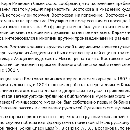
 Карл Иванович Сакен скоро сообразил, что дальнейшее пребы
вания, поэтому решил переместить
Востокова
в Академию худо
ый, которому он поручил
Востокова
на попечение.
Востокову
сом никак не прекратил. Регулярно по воскресеньям он посещал П
 итальянского языка. Во французском он был уже отличным и вс
мии он вместе с новыми друзьями читал прежде всего Карамзи
в интересовался и многими другими произведениями из разных
мии Востоков занялся архитектурой и черчением архитектурных
 при выпуске из Академии он был оставлен при ней еще на три 
екаря Академии художеств. Несмотря на то, что Востоков в к
остей, он исполнял приказы Вольного общества любителей слов
 с 1801 г.
ющие годы Востоков двигался вперед в своем карьере: в 1803 
мии художеств, в 1804 г. он начал работать переводчиком Коми
чиком ведомства по делам о дворянских титулах и привилегиях
иптов Петербургской публичной библиотеки и Румянцевского му
екаряРумянцевского музея (он был собственно первым библиоте
писание русских и словенских рукописей Румянцевского музеума“; 
я автором первого вольного перевода на русский язык английско
по случаю победы над французами с пометкой «Песнь русскому 
й песни „Боже! Спаси царя“»). В стихах
А
.
Х
.
Востокова
, по 