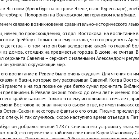
 в Эстонии (Аренсбург на острове Эзеле, ныне Курессааре), вне
Петербурге. Похоронен на Волковском лютеранском кладбище.
менем связано возникновение сравнительно-исторического язык
ец, немец по происхождению, отдал
Востокова
на воспитание в 
оспожи Трейблут. Только она ему сказала, что он родился в Арен
го детства – о том, что он был вследствие какой-то глазной бо
 из домов, стоящих на предместье города. В доме, не считая
В
л сержанта Савелия – сержант с маленьким Александром регуляр
м он узнавал окружающий мир.
его воспитание в Ревеле было очень скудным. Для чтения он и
сказки и басни, которые ему рассказывал Савелий. Когда Востоко
й грамоте и на год позже он уже бегло сумел прочитать Библию
 преданиями. В Ревеле он жил только до семи лет и именно по
 него крайне важным. Только что ему исполнилось семь лет, при
емени Востоков не знал ничего о своем отце, не имел никаких с
 Остен-Сакен и некоторые факты о его отце. Письмо прислал р
од опеку. И так случилось, скоро наступило время отъезда в Пет
бург он добрался весной 1787 г. Сначала его устроили у знаком
ко дней, его перевезли к тайному советнику Карлу Ивановичу Са
енник отца
Востокова
, который был автором присланного пис