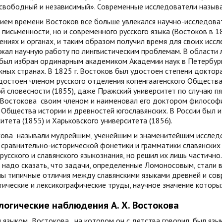
«свободный и независимый». Современные исследователи назы
ием времени Востоков все больше увлекался научно-исследова
 письменности, но и современного русского языка (Востоков в 1
ниях и органах, и таким образом получил время для своих иссле
ал научную работу по лингвистическим проблемам. В области л
 был избран ординарным академиком Академии наук в Петербург
ных странах. В 1825 г. Востоков был удостоен степени доктор
удостоен членом русского отделения копенгаагенского Обществ
й словесности (1855), даже Пражский университет по случаю п
Востокова
своим членом и наименовал его доктором философии
 Общества истории и древностей югославянских. В России был 
итета (1855) и Харьковского университета (1856).
кова
называли мудрейшим, ученейшим и знаменитейшим исследо
сравнительно-исторической фонетики и грамматики славянских 
русского и славянского языкознания, но решил их лишь частичн
надо сказать, что задачи, определенные Ломоносовым, стали в
ны типичные отличия между славянскими языками древней и сов
ические и лексикографические труды, научное значение которых
огические наблюдения А. Х. Востокова
 языком
Востокова
, на котором он с детства говорил, был яз