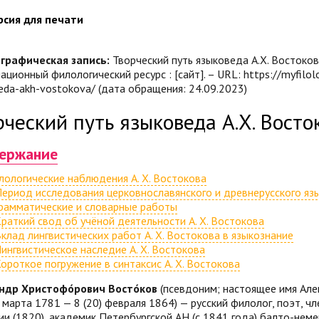
рсия для печати
графическая запись:
Творческий путь языковеда А.Х. Востокова.
ционный филологический ресурс : [сайт]. – URL: https://myfilolog
eda-akh-vostokova/ (дата обращения: 24.09.2023)
рческий путь языковеда А.Х. Восто
ержание
ологические наблюдения А. Х. Востокова
ериод исследования церковнославянского и древнерусского яз
рамматические и словарные работы
раткий свод об учёной деятельности А. Х. Востокова
клад лингвистических работ А. Х. Востокова в языкознание
ингвистическое наследие А. Х. Востокова
ороткое погружение в синтаксис А. Х. Востокова
́ндр Христофо́рович Восто́ков
(псевдоним; настоящее имя Але
) марта 1781 — 8 (20) февраля 1864) — русский филолог, поэт, ч
и (1820), академик Петербургской АН (с 1841 года) балто-нем