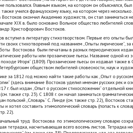
не пользовался. Главным языком, на котором он объяснялся, был 
а также учился французскому языку, на котором через несколько
да Востоков окончил Академию художеств, он стал заниматься не
ачале XIX в. было основано Вольное общество любителей слове
сандр Христофорович Востоков.
в вступил в литературу стихотворством. Первые его опыты были
ти своих стихотворений под названием „Опыты лирические“, за
аботы
Востокова
были печатаны в разных периодических издани
атические работы или прозаические пьесы. Название одной из э
 походе Игоря“ (1809). Прозаические пьесы он издавал также в
етербургским обществом любителей словесности, наук и худож
ике за 1812 год можно найти такие работы как „Опыт о русско
гии“ (здесь внимание Востоков уделил именам русских рек и озер,
817 г. был издан „Опыт о русском стихосложении“ отдельной кн
(см. также стр. 23). С 1808 г. он начал заниматься грамматичес
ан польский „Словарь“ С. Линде (см. также стр. 22), Востоков ст
ы и хотел составить этимологический словарь (попасть к слов
р. 22).
ачальный труд
Востокова
по этимологическому словарю сохра
ая тетрадка, насчитывающая всего восемь листов. Тетрадка н
лавенского“ (см. также стр. 38). Предполагается, что эта тетрад