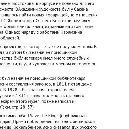
вание
Востокова
в корпусе не полезно для его
жеств. ВАкадемии художеств был у Сакена
пришлось найти новых товарищей, но отношения
. С. Железникова. От него Востоков научился
е больше читал книги, изданные на этом языке.
на. Однако наряду с работами Карамзина
 областей.
 проектов, за которые также получил медаль. В
года и потом был назначен помощником
ачестве библиотекаря имел много служебных
есности, наук и художеств, членом которого он
г. был назначен помощником библиотекаря
сии составления законов, в 1811 г. стал даже
. В 1828 г. был назначен хранителем
зея и в 1831 г. занял должность старшего
карем этого музея, позже написал и
см. стр. 28, 37).
го гимна «God Save the King» (опубликован
царю „Прими побед венец“ на голос английской
мнению Кюхельбекера, ясно сказался дух русского