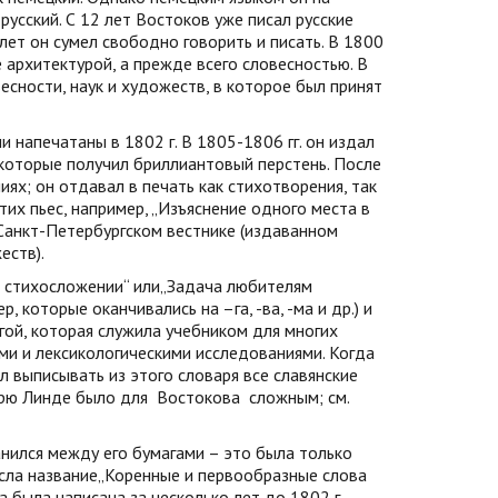
русский. С 12 лет Востоков уже писал русские
 лет он сумел свободно говорить и писать. В 1800
 архитектурой, а прежде всего словесностью. В
сности, наук и художеств, в которое был принят
 напечатаны в 1802 г. В 1805-1806 гг. он издал
 которые получил бриллиантовый перстень. После
ях; он отдавал в печать как стихотворения, так
тих пьес, например, „Изъяснение одного места в
 Санкт-Петербургском вестнике (издаванном
еств).
м стихосложении“ или„Задача любителям
 которые оканчивались на –га, -ва, -ма и др.) и
игой, которая служила учебником для многих
кими и лексикологическими исследованиями. Когда
ал выписывать из этого словаря все славянские
арю Линде было для
Востокова
сложным; см.
нился между его бумагами – это была только
есла название„Коренные и первообразные слова
ка была написана за несколько лет до 1802 г.