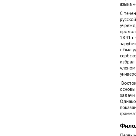
языка 
С течен
русской
учрежде
продолж
1841 г.
зарубеж
г. был 
сербско
избрал
членом
универс
Восто
основы 
задачи 
Однако 
показа
граммат
Филол
Первым