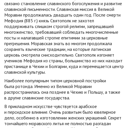
связано становление славянского богослужения и развитие
славянской письменности. Славянская миссия в Великой
Моравии продолжалась двадцать один год. После смерти
Мефодия (885 г.) князь Святополк не захотел
поддерживать слишком строгой религии, запрещавшей
многоженство, требовавшей соблюдать многочисленные
посты и налагавшей строгие епитимии за церковные
прегрешения. Моравская знать во многом продолжала
сохранять языческие традиции, на которые латинская
церковь смотрела снисходительно. Святополк изгоняет
учеников Мефодия из страны, большинство из них находит
пристанище в Чехии и Болгарии, куда и перемещается центр
славянской культуры.
Наиболее популярным типом церковной постройки
была ротонда. Именно из Великой Моравии
распространилась она позднее в Чехию и Польшу, а также
в другие славянские государства.
В прикладном искусстве чувствуется арабское
и персидское влияние. Очень развитым было ювелирное
дело, особенно в изготовлении женских украшений. Секрет
тончайшего моравского литья не полностью разгадан