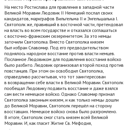
На место Ростислава для правления в западной части
Великой Моравии Людовик II Немецкий послал своих
кандидатов, маркграфов Вильгельма II и Энгельшалька I.
Святополк же, правивший в восточной части, претендовал
на власть во всем государстве и отказался соглашаться
с восточно-франкским сюзеренитетом. За это немцы
заточили Святополка. Вместо Святополка князем
был избран Славомир. Под его предводительством
поднялось народное восстание против власти немцев.
Посланное Людовиком для подавления восстания войско
было разбито. Людовик организовал второй поход против
повстанцев. При этом он освободил Святополка,
справедливо рассчитывая, что тот заинтересован
в возвращении себе власти в Великой Моравии. Святополк
пообещал Людовику подавить восстание и даже взялся
сам вести немецкое войско. Однако Славомир признал
Святополка законным князем, и как только немцы дошли
до Великой Моравии, Святополк перешёл на сторону
восставших. Немецкое войско снова было разгромлено.
В итоге, Святополк смог стать князем всей Великой
Моравии. И, как гласит Житие Св. Мефодия,