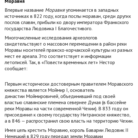
Моравия
Впервые название
Моравия
упоминается в западных
источниках в 822 году, когда послы мораван, среди других
послов славян, прибыли ко двору императора Франкского
государства Людовика I Благочестивого.
Многочисленные исследования археологов
свидетельствуют о массовом перемещении в район реки
Моравы носителей пражско-корчакской культуры из разных
мест ее ареала. Это соответствует и информации
летописей. Так, в «Повести временных лет» Нестор
сообщает:
Первым исторически достоверным правителем Моравского
княжества является Моймир I, основатель
династии Моймировичей, объединивший под своей
властью славянские племена севернее Дуная (в бассейне
реки Моравы на части современной Чехии). В 833 году он
присоединил к своему государству Нитранское княжество,
а в 846 — распространил свою власть на территорию Чехии.
Имея цель крестить Моравию, король Баварии Людовик II
Немецкий в 829 году передал земли Моравии