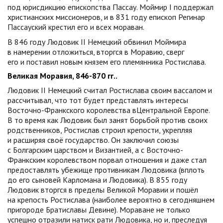
под юрисдикцию епископства Пассау. Моймир I поддержал
христианских миссионеров, и в 831 году епископ Регинар
Пассауский крестил его и всех мораван.
В 846 году Людовик II Немецкий обвинил Моймира
в намерении отложиться, вторгся в Моравию, сверг
его и поставил новым князем его племянника Ростислава.
Великая Моравия, 846-870 гг..
Людовик II Немецкий считал Ростислава своим вассалом и
рассчитывал, что тот будет представлять интересы
Восточно-Франкского королевства вЦентральной Европе.
В то время как Людовик был занят борьбой против своих
родственников, Ростислав строил крепости, укрепляя
и расширяя своё государство. Он заключил союзы
с Болгарским царством и Византией, а с Восточно-
Франкским королевством порвал отношения и даже стал
предоставлять убежище противникам Людовика (вплоть
до его сыновей Карломана и Людовика). В 855 году
Людовик вторгся в пределы Великой Моравии и пошёл
на крепость Ростислава (наиболее вероятно в сегодняшнем
пригороде Братиславы Девине). Мораване не только
успешно отразили натиск рати Людовика, но и, преследуя