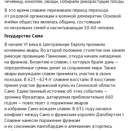
чечевицу, коноплю, овощи, собирали дикорастущие плоды.
В это время славяне переживали период перехода
от родовой организации к военной демократии. Основой
ячейки общества являлась община, состоявшая
из нескольких семей и насчитывающая 50-60 человек.
Государство Само
В начале VI века в Центральную Европу проникли
кочевники авары. Во второй половине столетия они заняли
римскую провинцию Паннонию, откуда начали нападения
на франков, Византию и славян, с которых брали дань —
определённые суммы денег за сохранение мира. Также
авары вынуждали славян принимать участие в своих
походах. В 623—624 гг. славяне восстали. В восстании
принял участие франкский купец из Сенонской области
Само. Единственный источник об этих событиях —
хроника Фредегара, датируемая приблизительно 660
годом — повествует о поражении аваров
и избрании Само вождем славян. В 631 году начался
конфликт между Само и франкским королём Дагобертом I.
Славяне нанесли поражение франкам
и их союзникам лангобардам и алеманнам, вторглись