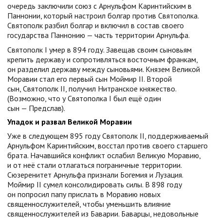
очередь заключили союз с Арнульфом Каринтийским в
Паннонии, который настроил болгар против Святополка.
Святополк разбил болгар и включил в состав своего
государства Паннонию — часть территории Арнульфа.
Святополк I умер в 894 году. Завещав своим сыновьям
крепить державу и сопротивляться восточным франкам,
он разделил державу между сыновьями. Князем Великой
Моравии стал его первый сын Моймир II. Второй
сын, Святополк II, получил Нитранское княжество.
(Возможно, что у Святополка I был ещё один
сын — Предслав).
Упадок и развал Великой Моравии
Уже в следующем 895 году Святополк II, поддерживаемый
Арнульфом Каринтийским, восстал против своего старшего
брата. Начавшийся конфликт ослабил Великую Моравию,
и от неё стали отлагаться пограничные территории.
Сюзеренитет Арнульфа признали Богемия и Лузация.
Моймир II сумел консолидировать силы. В 898 году
он попросил папу прислать в Моравию новых
священнослужителей, чтобы уменьшить влияние
священнослужителей из Баварии. Баварцы, недовольные