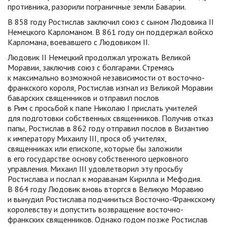
противника, разорили пограничные земли Баварии.
В 858 году Ростислав заключил союз с сыном Людовика II
Немецкого Карломаном. В 861 году он поддержал войско
Карломана, воевавшего с Людовиком II.
Людовик II Немецкий продолжал угрожать Великой
Моравии, заключив союз с болгарами. Стремясь
к максимально возможной независимости от восточно-
франкского короля, Ростислав изгнал из Великой Моравии
баварских священников и отправил послов
в Рим с просьбой к папе Николаю I прислать учителей
для подготовки собственных священников. Получив отказ
папы, Ростислав в 862 году отправил послов в Византию
к императору Михаилу III, прося об учителях,
священниках или епископе, которые бы заложили
в его государстве основу собственного церковного
управления. Михаил III удовлетворил эту просьбу
Ростислава и послал к мораванам Кирилла и Мефодия.
В 864 году Людовик вновь вторгся в Великую Моравию
и вынудил Ростислава подчиниться Восточно-Франкскому
королевству и допустить возвращение восточно-
франкских священников. Однако годом позже Ростислав