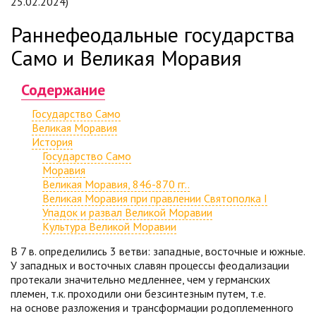
25.02.2024)
Раннефеодальные государства
Само и Великая Моравия
Содержание
Государство Само
Великая Моравия
История
Государство Само
Моравия
Великая Моравия, 846-870 гг..
Великая Моравия при правлении Святополка I
Упадок и развал Великой Моравии
Культура Великой Моравии
В 7 в. определились 3 ветви: западные, восточные и южные.
У западных и восточных славян процессы феодализации
протекали значительно медленнее, чем у германских
племен, т.к. проходили они безсинтезным путем, т.е.
на основе разложения и трансформации родоплеменного