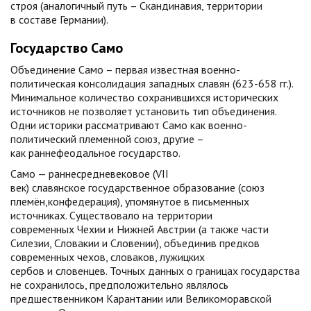
строя (аналогичный путь – Скандинавия, территории
в составе Германии).
Государство Само
Объединение Само – первая известная военно-
политическая консолидация западных славян (623-658 гг.).
Минимальное количество сохранившихся исторических
источников не позволяет установить тип объединения.
Одни историки рассматривают Само как военно-
политический племенной союз, другие –
как раннефеодальное государство.
Само — раннесредневековое (VII
век) славянское государственное образование (союз
племён,конфедерация), упомянутое в письменных
источниках. Существовало на территории
современных Чехии и Нижней Австрии (а также части
Силезии, Словакии и Словении), объединив предков
современных чехов, словаков, лужицких
сербов и словенцев. Точных данных о границах государства
не сохранилось, предположительно являлось
предшественником Карантании или Великоморавской