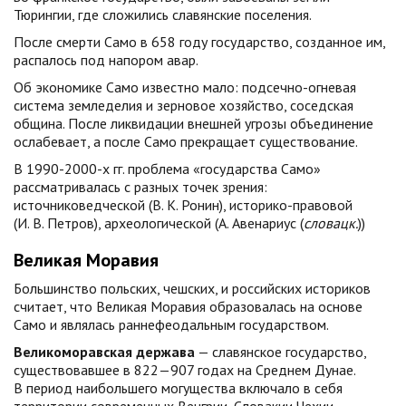
Тюрингии, где сложились славянские поселения.
После смерти Само в 658 году государство, созданное им,
распалось под напором авар.
Об экономике Само известно мало: подсечно-огневая
система земледелия и зерновое хозяйство, соседская
община. После ликвидации внешней угрозы объединение
ослабевает, а после Само прекращает существование.
В 1990-2000-х гг. проблема «государства Само»
рассматривалась с разных точек зрения:
источниковедческой (В. К. Ронин), историко-правовой
(И. В. Петров), археологической (А. Авенариус (
словацк.
))
Великая Моравия
Большинство польских, чешских, и российских историков
считает, что Великая Моравия образовалась на основе
Само и являлась раннефеодальным государством.
Великоморавская держава
— славянское государство,
существовавшее в 822—907 годах на Среднем Дунае.
В период наибольшего могущества включало в себя