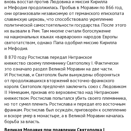
вновь восстал против Людовика и миссия Кирилла
и Мефодия продолжилась. Пробыв в Моравии по 866 год,
они организовали независимую от германского епископата
славянскую церковь, что способствовало укреплению
политической самостоятельности государства. После этого
их вызвали в Рим. Там многие считали богослужение
на национальных языках «варварских» народов Европы
святотатством, однако Папа одобрил миссию Кирилла
и Мефодия.
В 870 году Ростислав передал Нитранское
княжество своему племяннику Святополку I. Фактически
это означало раздел Великой Моравии на две части.
И Ростислав, и Святополк были вынуждены обороняться
от продолжавшихся вторжений восточно-франкского
короля. Святополк предпочёл заключить союз с Людовиком
II Немецким, признав его верховенство над Нитранским
княжеством. Ростислав попытался убить своего племянника,
но тот сумел пленить Ростислава и передал его восточным
франкам. Ростислав был осуждён, приговорён к ослеплению
и вскоре умер в монастыре, а в Великой Моравии началась
борьба за власть.
Великая Моравия при правлении Святополка I