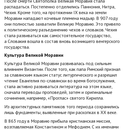
После смерти Святополка Великая Моравия стала
распадаться. Постепенно отделились Паннония, Нитра,
Чехия. Кроме того, на протяжении IX века на земли
Моравии нападают кочевые племена мадьяр. В 907 году
они полностью захватили Великую Моравию. Это привело
к политическому разъединению чехов и словаков. Чехия
стала развиваться как самостоятельное государство,
а Словакия вошла в состав вновь возникшего венгерского
государства.
Культура Великой Моравии
Культура Великой Моравии развивалась под сильным
влиянием Византии. После того, как папа Римский признал
за славянским языком статус литургического и разрешил
чтение Евангелия по-славянски во время богослужения,
стала активно развиваться литература на этом языке,
сначала переводы проповедей, затем и оригинальные
сочинения, например, «Проглас» святого Кирилла.
Из архитектурных памятников того периода сохранились
лишь фундаменты, выявленные при раскопках в XX веке.
В 863 году в Моравию прибыла христианская миссия,
возглавляемая Константином и Мефодием. С их именами