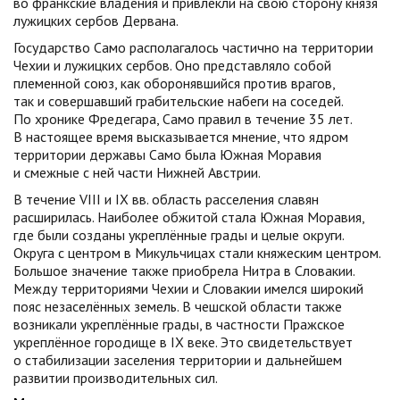
во франкские владения и привлекли на свою сторону князя
лужицких сербов Дервана.
Государство Само располагалось частично на территории
Чехии и лужицких сербов. Оно представляло собой
племенной союз, как оборонявшийся против врагов,
так и совершавший грабительские набеги на соседей.
По хронике Фредегара, Само правил в течение 35 лет.
В настоящее время высказывается мнение, что ядром
территории державы Само была Южная Моравия
и смежные с ней части Нижней Австрии.
В течение VIII и IX вв. область расселения славян
расширилась. Наиболее обжитой стала Южная Моравия,
где были созданы укреплённые грады и целые округи.
Округа с центром в Микульчицах стали княжеским центром.
Большое значение также приобрела Нитра в Словакии.
Между территориями Чехии и Словакии имелся широкий
пояс незаселённых земель. В чешской области также
возникали укреплённые грады, в частности Пражское
укреплённое городище в IX веке. Это свидетельствует
о стабилизации заселения территории и дальнейшем
развитии производительных сил.