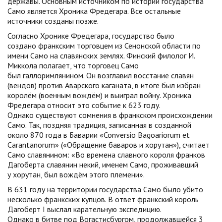
державы. Основным источником по истории государства
Само является Хроника Фредегара. Все остальные
источники созданы позже.
Согласно Хронике Фредегара, государство было
создано франкским торговцем из Сенонской области по
имени Само на славянских землях. Финский филолог И.
Миккола полагает, что торговец Само
был галлоримлянином. Он возглавил восстание славян
(вендов) против Аварского каганата, в итоге был избран
королём (военным вождём) и выиграл войну. Хроника
Фредегара относит это событие к 623 году.
Однако существуют сомнения в франкском происхождении
Само. Так, поздняя традиция, записанная в созданной
около 870 года в Баварии «Conversio Bagoariorum et
Carantanorum» («Обращение баваров и хорутан»), считает
Само славянином: «Во времена славного короля франков
Дагоберта славянин некий, именем Само, проживавший
у хорутан, был вождём этого племени».
В 631 году на территории государства Само было убито
несколько франкских купцов. В ответ франкский король
Дагоберт I выслал карательную экспедицию.
Однако в битве под Вогастисбургом, продолжавшейся 3