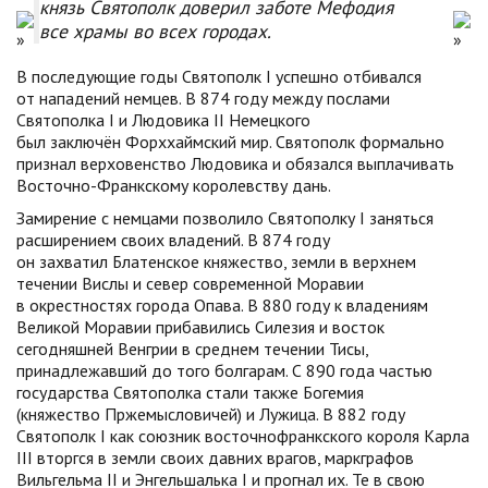
князь Святополк доверил заботе Мефодия
все храмы во всех городах.
В последующие годы Святополк I успешно отбивался
от нападений немцев. В 874 году между послами
Святополка I и Людовика II Немецкого
был заключён Форххаймский мир. Святополк формально
признал верховенство Людовика и обязался выплачивать
Восточно-Франкскому королевству дань.
Замирение с немцами позволило Святополку I заняться
расширением своих владений. В 874 году
он захватил Блатенское княжество, земли в верхнем
течении Вислы и север современной Моравии
в окрестностях города Опава. В 880 году к владениям
Великой Моравии прибавились Силезия и восток
сегодняшней Венгрии в среднем течении Тисы,
принадлежавший до того болгарам. С 890 года частью
государства Святополка стали также Богемия
(княжество Пржемысловичей) и Лужица. В 882 году
Святополк I как союзник восточнофранкского короля Карла
III вторгся в земли своих давних врагов, маркграфов
Вильгельма II и Энгельшалька I и прогнал их. Те в свою