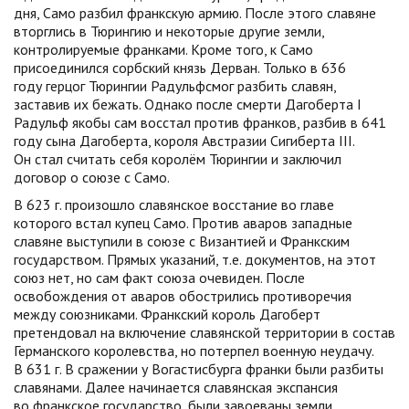
дня, Само разбил франкскую армию. После этого славяне
вторглись в Тюрингию и некоторые другие земли,
контролируемые франками. Кроме того, к Само
присоединился сорбский князь Дерван. Только в 636
году герцог Тюрингии Радульфсмог разбить славян,
заставив их бежать. Однако после смерти Дагоберта I
Радульф якобы сам восстал против франков, разбив в 641
году сына Дагоберта, короля Австразии Сигиберта III.
Он стал считать себя королём Тюрингии и заключил
договор о союзе с Само.
В 623 г. произошло славянское восстание во главе
которого встал купец Само. Против аваров западные
славяне выступили в союзе с Византией и Франкским
государством. Прямых указаний, т.е. документов, на этот
союз нет, но сам факт союза очевиден. После
освобождения от аваров обострились противоречия
между союзниками. Франкский король Дагоберт
претендовал на включение славянской территории в состав
Германского королевства, но потерпел военную неудачу.
В 631 г. В сражении у Вогастисбурга франки были разбиты
славянами. Далее начинается славянская экспансия
во франкское государство, были завоеваны земли