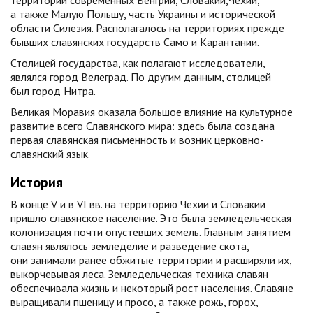
территории современных Венгрии, Словакии,Чехии,
а также Малую Польшу, часть Украины и исторической
области Силезия. Располагалось на территориях прежде
бывших славянских государств Само и Карантании.
Столицей государства, как полагают исследователи,
являлся город Велеград. По другим данным, столицей
был город Нитра.
Великая Моравия оказала большое влияние на культурное
развитие всего Славянского мира: здесь была создана
первая славянская письменность и возник церковно-
славянский язык.
История
В конце V и в VI вв. на территорию Чехии и Словакии
пришло славянское население. Это была земледельческая
колонизация почти опустевших земель. Главным занятием
славян являлось земледелие и разведение скота,
они занимали ранее обжитые территории и расширяли их,
выкорчевывая леса. Земледельческая техника славян
обеспечивала жизнь и некоторый рост населения. Славяне
выращивали пшеницу и просо, а также рожь, горох,