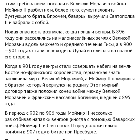
этим требованием, послали в Великую Моравию войска.
Моймир II разбил их и, более того, сумел изловить
бунтующего брата. Впрочем, баварцы выручили Святополка
II и забрали с собой.
Новая опасность возникла, когда пришли венгры. В 896
году они расселились на малонаселённых землях Великой
Моравии вдоль верхнего и среднего течения Тисы, а в 900
—901 годах стали переходить Дунай и селиться на правой
его стороне.
Когда в 901 году венгры стали совершать набеги на земли
Восточно-франкского королевства, германская знать
заключила мир с Великой Моравией, а Моймир II помирился
с братом, который вернулся на родину. Этот мирный
договор также положил конец войне между Великой
Моравией и франкским вассалом Богемией, шедшей с 895
года.
В период с 902 по 906 годы Моймир II несколько
раз отбивал нападки венгров (иногда с помощью баварских
войск). Моймир II и Святополк II предположительно
погибли в 907 году в битве при Пресбурге.