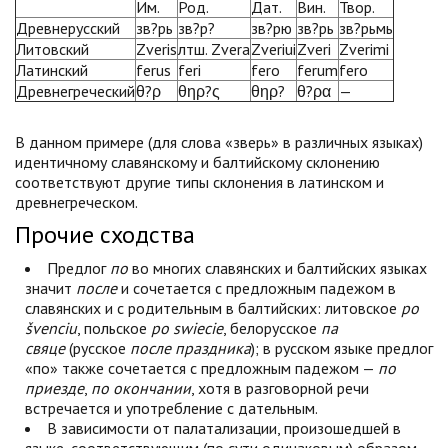
Им.
Род.
Дат.
Вин.
Твор.
Древнерусский
зв?рь
зв?р?
зв?рю
зв?рь
зв?рьмь
Литовский
Zveris
лтш. Zvera
Zveriui
Zveri
Zverimi
Латинский
ferus
feri
fero
ferum
fero
Древнегреческий
θ?ρ
θηρ?ς
θηρ?
θ?ρα
—
В данном примере (для слова «зверь» в различных языках)
идентичному славянскому и балтийскому склонению
соответствуют другие типы склонения в латинском и
древнегреческом.
Прочие сходства
Предлог
по
во многих славянских и балтийских языках
значит
после
и сочетается с предложным падежом в
славянских и с родительным в балтийских: литовское
po
švenciu
, польское
po swiecie
, белорусское
па
свяце
(русское
после праздника
); в русском языке предлог
«по» также сочетается с предложным падежом —
по
приезде
,
по окончании
, хотя в разговорной речи
встречается и употребление с дательным.
В зависимости от палатализации, произошедшей в