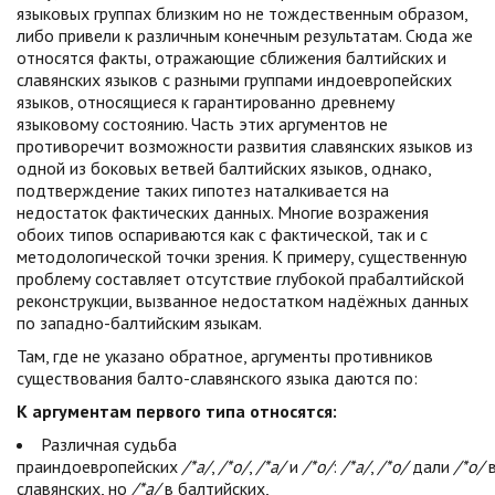
языковых группах близким но не тождественным образом,
либо привели к различным конечным результатам. Сюда же
относятся факты, отражающие сближения балтийских и
славянских языков с разными группами индоевропейских
языков, относящиеся к гарантированно древнему
языковому состоянию. Часть этих аргументов не
противоречит возможности развития славянских языков из
одной из боковых ветвей балтийских языков, однако,
подтверждение таких гипотез наталкивается на
недостаток фактических данных. Многие возражения
обоих типов оспариваются как с фактической, так и с
методологической точки зрения. К примеру, существенную
проблему составляет отсутствие глубокой прабалтийской
реконструкции, вызванное недостатком надёжных данных
по западно-балтийским языкам.
Там, где не указано обратное, аргументы противников
существования балто-славянского языка даются по:
К аргументам первого типа относятся:
Различная судьба
праиндоевропейских
/*a/
,
/*o/
,
/*a/
и
/*o/
:
/*a/
,
/*o/
дали
/*o/
славянских, но
/*a/
в балтийских,