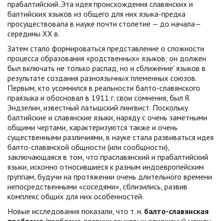
прабалтийский. Эта идея происхождения славянских и
балтийских языков из общего для них языка-предка
просуществовала в науке почти столетие — до начала—
середины XX в.
Затем стало формироваться представление о сложности
процесса образования «родственных» языков; он должен
был включать не только распад, но и сближение' языков в
результате создания разноязычных племенных союзов.
Первым, кто усомнился в реальности балто-славянского
праязыка и обосновал в 1911 г. свои сомнения, был Я.
Эндзелин, известный латышский лингвист. Поскольку
балтийские и славянские языки, наряду с очень заметными
общими чертами, характеризуются также и очень
существенными различиями, в науке стала развиваться идея
балто-славянской общности (или сообщности),
заключающаяся в том, что праславянский и прабалтийский
языки, исконно относившиеся к разным индоевропейским
группам, будучи на протяжении очень длительного времени
непосредственными «соседями», сблизились, развив
комплекс общих для них особенностей.
Новые исследования показали, что т. н.
балто-славянская