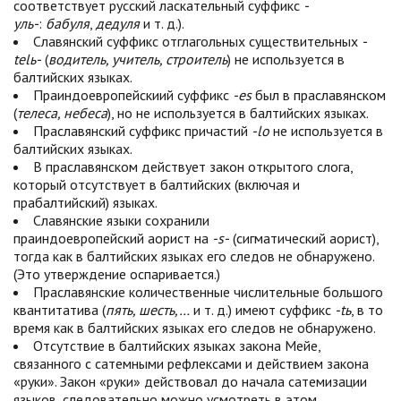
соответствует русский ласкательный суффикс
-
уль-
:
бабуля
,
дедуля
и т. д.).
Славянский суффикс отглагольных существительных
-
telь-
(
водитель, учитель, строитель
) не используется в
балтийских языках.
Праиндоевропейскиий суффикс
-es
был в праславянском
(
телеса, небеса
), но не используется в балтийских языках.
Праславянский суффикс причастий
-lo
не используется в
балтийских языках.
В праславянском действует закон открытого слога,
который отсутствует в балтийских (включая и
прабалтийский) языках.
Славянские языки сохранили
праиндоевропейский аорист на
-s-
(сигматический аорист),
тогда как в балтийских языках его следов не обнаружено.
(Это утверждение оспаривается.)
Праславянские количественные числительные большого
квантитатива (
пять, шесть,…
и т. д.) имеют суффикс
-tь
, в то
время как в балтийских языках его следов не обнаружено.
Отсутствие в балтийских языках закона Мейе,
связанного с сатемными рефлексами и действием закона
«руки». Закон «руки» действовал до начала сатемизации
языков, следовательно можно усмотреть в этом