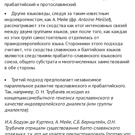
прабалтийский и протославянский.
Другие языковеды, следуя за таким известным
индоевропеистом, как А. Мейе (фр.
Antoine Meillet
),
рассматривают эти сходства как итог интенсивных связей
между двумя группами языков, уже после того, как каждая
из этих групп самостоятельно отделилась от
праиндоевропейского языка. Сторонники этого подхода
считают, что сходства славянских и балтийских языков
являются следствиями прабалто-славянского языкового
союза, общего субстрата и многочисленных заимствований
в обе стороны.
Третий подход предполагает независимое
параллельное развитие праславянского и прабалтийского.
Так, например, О. Н. Трубачёв исходил из
концепции
самобытного генезиса праславянского в
качестве индоевропейского диалекта (или группы
диалектов).
И.А. Бодуэн де Куртенэ, А. Мейе, С.Б. Бернштейн, О.Н.
Трубачев отрицали существование балто-славянского
праязыка, т.к. его не удается реконструировать [потому что