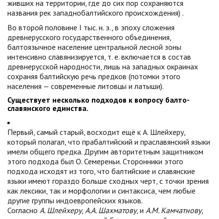
живших на территории, где до сих пор сохраняются
названия рек западнобалтийского происхождения) .
Во второй половине I тыс. н. э., в эпоху сложения
древнерусского государственного объединения,
балтоязычное население центральной лесной зоны
интенсивно славянизируется, т. е. включается в состав
древнерусской народности, лишь на западных окраинах
сохраняя балтийскую речь предков (потомки этого
населения — современные литовцы и латыши).
Существует несколько подходов к вопросу балто-
славянского единства.
Первый, самый старый, восходит ещё к А. Шлейхеру,
который полагал, что прабалтийский и праславянский языки
имели общего предка. Другим авторитетным защитником
этого подхода был О. Семереньи. Сторонники этого
подхода исходят из того, что балтийские и славянские
языки имеют гораздо больше сходных черт, с точки зрения
как лексики, так и морфологии и синтаксиса, чем любые
другие группы индоевропейских языков.
Согласно
А. Шлейхеру
,
А.А. Шахматову
, и
А.М. Камчатнову
,