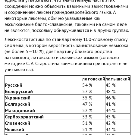
единства утверждают, что значительную часть этих
схождений можно объяснить взаимными заимствованиями
и сохранением лексем праиндоевропейского языка. А
некоторые лексемы, обычно указываемые как
эксклюзивные балто-славянские, таковыми на самом деле
не являются, поскольку обнаруживаются и в других группах.
Лексикостатистика по стандартному 100-словному списку
Сводеша, в котором вероятность заимствований невысока
(не более 5—10 %), дает картину близкого родства
латышского, литовского и славянских языков (согласно
методике С. А. Старостина заимствования при подсчёте не
учитываются):
литовский
латышский
Русский
54 %
45 %
Белорусский
57 %
48 %
Украинский
55 %
46 %
Болгарский
47 %
41 %
Македонский
52 %
44 %
Сербохорватский
53 %
45 %
Словенский
51 %
42 %
Чешский
51 %
43 %