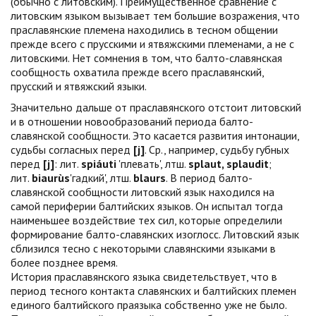
(обычно с литовским). Преимущественное сравнение с
литовским языком вызывает тем большие возражения, что
праславянские племена находились в тесном общении
прежде всего с прусскими и ятвяжскими племенами, а не с
литовскими. Нет сомнения в том, что балто-славянская
сообщность охватила прежде всего праславянский,
прусский и ятвяжский языки.
Значительно дальше от праславянского отстоит литовский
и в отношении новообразований периода балто-
славянской сообщности. Это касается развития интонации,
судьбы согласных перед
[j]
. Ср., например, судьбу губных
перед
[j]
: лит.
spiáuti
'плевать', лтш.
splaut, splaudit
;
лит.
biaurùs
'гадкий', лтш.
blaurs
. В период балто-
славянской сообщности литовский язык находился на
самой периферии балтийских языков. Он испытал тогда
наименьшее воздействие тех сил, которые определили
формирование балто-славянских изоглосс. Литовский язык
сблизился тесно с некоторыми славянскими языками в
более позднее время.
История праславянского языка свидетельствует, что в
период тесного контакта славянских и балтийских племен
единого балтийского праязыка собственно уже не было.