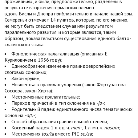
проживания», и были, предположительно, разделены в
результате вторжения германских племён
вдоль Вислы и Днепра приблизительно в начале нашей эры.
Семереньи отмечает 14 пунктов, которые, по его мнению,
не могут быть следствием случая или результатом
параллельного развития, и которые являются, таким
образом, доказательством существования единого балто-
славянского языка:
Фонологическая палатализация (описанная Е.
Куриловичем в 1956 году);
Единообразное изменение праиндоевропейских
слоговых сонорных;
Закон «руки»;
Новшества в правилах ударения (закон Фортунатова-
Соссюра, закон Хирта);
Местоименные прилагательные;
Переход причастий в тип склонения на
-jo-
;
Родительный падеж единственного числа тематических
основ на
-a(t)-
;
Способ образования сравнительной степени;
Косвенный падеж 1 л. ед. ч.
men-
, 1 л. мн. ч.
nosom
;
Местоимения
tos/ta
вместо PIE
so/sa
;