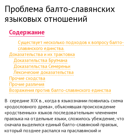
Проблема балто-славянских
языковых отношений
Содержание
Существует несколько подходов к вопросу балто-
славянского единства.
Доказательства и их трактовка
Доказательства Бругмана
Доказательства Семереньи
Лексические доказательства
Прочие сходства
Прочие различия
Возражения против балто-славянского единства
В середине XIX в., когда в языкознании появилась схема
«родословного древа», объяснявшая происхождение
«родственных» языков последовательным членением
праязыка на отдельные языки, сложилось убеждение, что
сначала выделился единый балто-славянский праязык,
который позднее распался на праславянский и