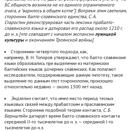
БС общность возникла не из единого ограниченного
очага, а "варилось в общем котле"]. Вопреки этим светилам,
сторонник балто-славянского единства, С. А.
Старостин реконструировал часть лексики прабалто-
славянского языка и датировал его распад около 1210 г.
до н. э. [что совпадает с началом экспансии
лужицкой
культуры
и окончанием Троянской войны].
Сторонники четвёртого подхода, как,
например, В. Н. Топоров утверждают, что балто-славянские
языки образовались при выделении из материнских
балтийских языков дочерних славянских. Как полагают
исследователи, поддерживающие данную гипотезу, такое
выделение по данным глоттохронологии, произошло
относительно недавно — около 1300 лет назад.
Эндзелин
считает, что имел место период тесных
языковых связей между прабалтским и праславянским
языками. Сторонник подобной теории контакта,
С. Б.
Бернштейн
датирует время балто-славянского контакта
серединой II-го тысячелетия до н. э. — серединой I-го
тысячелетия до н.э.