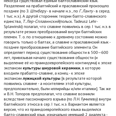
некогда существовал единый балтославянский язык.
Разделение на прабалтийский и праславянский произошло
позднее (по З.
Штиберу
- в начале н.э., по
Г. Ланту
- в серед.
I тыс. н.э.). А другой сторонник теории балто-славянского
единства,
Т. Лер-Сплавинский
(польск. Tadeusz Lehr-
Splawinski) полагал, что славяне появились в сер. I тыс. н.э. в
результате резких преобразований внутри балтийских
племен. Т. о. по отношению к древнему состоянию можно
говорить только о балтах, а славяне и праславянский язык -
позднее преобразование балтийского элемента. Он
определяет период существования общности в 500—600
лет, привязывая начало существования общности (и
выделение её из праиндоевропейского континуума) к эпохе
экспансии
культуры шнуровой керамики
, в которую
входили прабалто-славяне, а конец - к эпохе
экспансии
лужицкой культуры
[в результате которой
появились славяне - а носителями этой культуры,
предположительно, были иллирийцы и/или италики]. Так же
и В.Н. Топоров предполагал, что славяне возникли
вследствие пассионарного взрыва (по Л.Н. Гумилеву) внутри
балтийского этноса в сер. I тыс. н.э. Вариантом является
версия, что из праиндоевропейского языка выделился
балто-славянский язык, изначально имевший 2 диалекта -