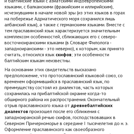
и балтийские языки с азиатскими индоевропейскими
языками, с балканскими (фракийским и иллирийским),
исчезнувшими в начале новой эры (из этих языков в горах
на побережье Адриатического моря сохранился лишь
албанский язык), а также с германскими языками. Вместе с
тем праславянский язык характеризуется значительным
комплексом особенностей, сближающих его с северо-
восточноиранскими языками (в Словаре Филолога -
западноиранскими - это неверно), к которым, как принято
считать, относился язык
скифов
; эти особенности
балтийским языкам неизвестны.
На основании этих свидетельств высказано
предположение, что протославянский языковой союз, со
временем оформившийся в праславянский язык, по
преимуществу состоял из диалектов, часть которых
сохранилась на прибалтийской окраине когда-то
обширного района их распространения. Окончательный
отрыв праславянского языка от
древнебалтийских
диалектов
произошел после его сближения с
западноиранской речью скифов, господствовавших в
Северном Причерноморье в середине I тысячелетия до н. э.
Оформление праславянского как своеобразного