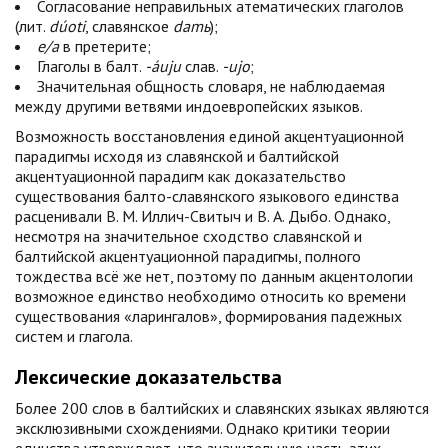
Согласование неправильных атематических глаголов
(лит.
dúoti
, славянское
damь
);
e/a
в претерите;
Глаголы в балт.
-áuju
слав.
-ujo
;
Значительная общность словаря, не наблюдаемая
между другими ветвями индоевропейских языков.
Возможность восстановления единой акцентуационной
парадигмы исходя из славянской и балтийской
акцентуационной парадигм как доказательство
существования балто-славянского языкового единства
расценивали В. М. Иллич-Свитыч и В. А. Дыбо. Однако,
несмотря на значительное сходство славянской и
балтийской акцентуационной парадигмы, полного
тождества всё же нет, поэтому по данным акцентологии
возможное единство необходимо относить ко времени
существования «ларингалов», формирования падежных
систем и глагола.
Лексические доказательства
Более 200 слов в балтийских и славянских языках являются
эксклюзивными схождениями. Однако критики теории