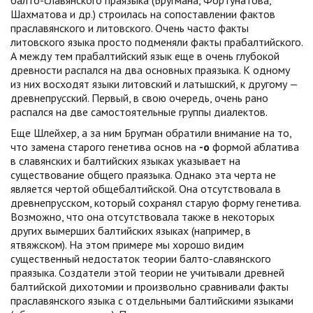
балто-славянского праязыка (Бругмана, Фортунатова,
Шахматова и др.) строилась на сопоставлении фактов
праславянского и литовского. Очень часто факты
литовского языка просто подменяли факты прабалтийского.
А между тем прабалтийский язык еще в очень глубокой
древности распался на два основных праязыка. К одному
из них восходят языки литовский и латышский, к другому —
древнепрусский. Первый, в свою очередь, очень рано
распался на две самостоятельные группы диалектов.
Еще Шлейхер, а за ним Бругман обратили внимание на то,
что замена старого генетива основ на
-о
формой аблатива
в славянских и балтийских языках указывает на
существование общего праязыка. Однако эта черта не
является чертой общебалтийской. Она отсутствовала в
древнепрусском, который сохранял старую форму генетива.
Возможно, что она отсутствовала также в некоторых
других вымерших балтийских языках (например, в
ятвяжском). На этом примере мы хорошо видим
существенный недостаток теории балто-славянского
праязыка. Создатели этой теории не учитывали древней
балтийской дихотомии и произвольно сравнивали факты
праславянского языка с отдельными балтийскими языками