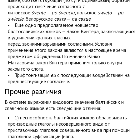
языке, соответствующим (по сути одинаковым) образом
происходит смягчение согласного
т
:
литовское
švente
—
po švenciu
, польское
swieto
—
po
swiecie
, белорусское
свята
—
па свяце
.
Ещё одно предполагаемое новшество
балтославянских языков — Закон Винтера, заключающийся
в удлинении кратких гласных
перед звонкимивзрывными согласными. Условия
применения этого закона являются в настоящее время
предметом обсуждения. По мнению Ранко
Матасовича,закон Винтера применим только внутри
закрытого слога.
Трифтонгизация
eu
с последующим воздействием на
предшествующие согласные.
Прочие различия
В системе выражения видового значения балтийских и
славянских языков есть следующие отличия:
1) неспособность балтийских языков образовывать
производные глаголы несовершенного вида от
приставочных глаголов совершенного вида при помощи
глагольной суффиксации (напр.,