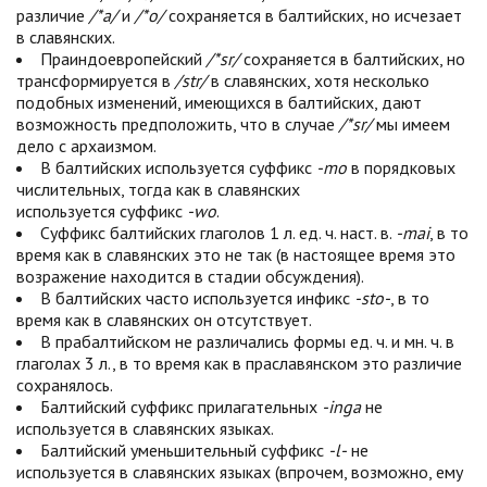
различие
/*a/
и
/*o/
сохраняется в балтийских, но исчезает
в славянских.
Праиндоевропейский
/*sr/
сохраняется в балтийских, но
трансформируется в
/str/
в славянских, хотя несколько
подобных изменений, имеющихся в балтийских, дают
возможность предположить, что в случае
/*sr/
мы имеем
дело с архаизмом.
В балтийских используется суффикс
-mo
в порядковых
числительных, тогда как в славянских
используется суффикс
-wo
.
Суффикс балтийских глаголов 1 л. ед. ч. наст. в.
-mai
, в то
время как в славянских это не так (в настоящее время это
возражение находится в стадии обсуждения).
В балтийских часто используется инфикс
-sto-
, в то
время как в славянских он отсутствует.
В прабалтийском не различались формы ед. ч. и мн. ч. в
глаголах 3 л., в то время как в праславянском это различие
сохранялось.
Балтийский суффикс прилагательных
-inga
не
используется в славянских языках.
Балтийский уменьшительный суффикс
-l-
не
используется в славянских языках (впрочем, возможно, ему