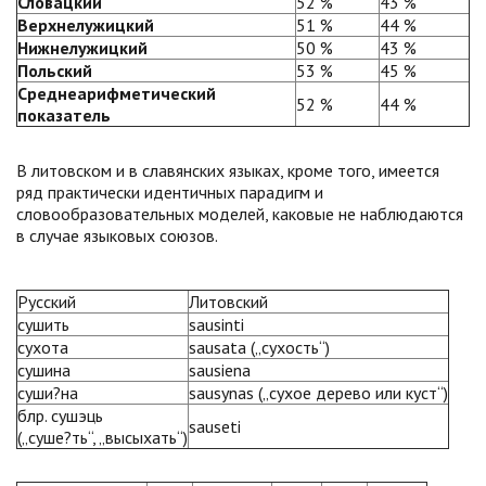
Словацкий
52 %
43 %
Верхнелужицкий
51 %
44 %
Нижнелужицкий
50 %
43 %
Польский
53 %
45 %
Среднеарифметический
52 %
44 %
показатель
В литовском и в славянских языках, кроме того, имеется
ряд практически идентичных парадигм и
словообразовательных моделей, каковые не наблюдаются
в случае языковых союзов.
Русский
Литовский
сушить
sausinti
сухота
sausata („сухость“)
сушина
sausiena
суши?на
sausynas („сухое дерево или куст“)
блр. сушэць
sauseti
(„суше?ть“, „высыхать“)