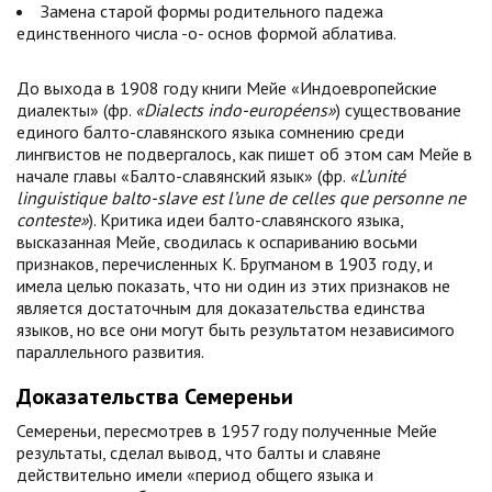
Замена старой формы родительного падежа
единственного числа -o- основ формой аблатива.
До выхода в 1908 году книги Мейе «Индоевропейские
диалекты» (фр.
«Dialects indo-européens»
) существование
единого балто-славянского языка сомнению среди
лингвистов не подвергалось, как пишет об этом сам Мейе в
начале главы «Балто-славянский язык» (фр.
«L’unité
linguistique balto-slave est l’une de celles que personne ne
conteste»
). Критика идеи балто-славянского языка,
высказанная Мейе, сводилась к оспариванию восьми
признаков, перечисленных К. Бругманом в 1903 году, и
имела целью показать, что ни один из этих признаков не
является достаточным для доказательства единства
языков, но все они могут быть результатом независимого
параллельного развития.
Доказательства Семереньи
Семереньи, пересмотрев в 1957 году полученные Мейе
результаты, сделал вывод, что балты и славяне
действительно имели «период общего языка и