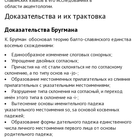
славянских языков в его исследованиях в
области акцентологии.
Доказательства и их трактовка
Доказательства Бругмана
К. Бругман обосновал теорию балто-славянского единства
восемью схождениями:
Единообразное изменение слоговых сонорных;
Упрощение двойных согласных;
Причастия на -nt стали склоняться не по согласному
склонению, а по типу основ на -jo-;
Образование местоименных прилагательных из слияния
прилагательных с указательными местоимениями;
Разрушение типа склонения на согласный, и переход
имён этого типа в склонение на -i-;
Вытеснение основы именительного падежа
указательного местоимения so, sa основой косвенных
падежей;
Образование формы дательного падежа единственного
числа личного местоимения первого лица от основы
родительного падежа;