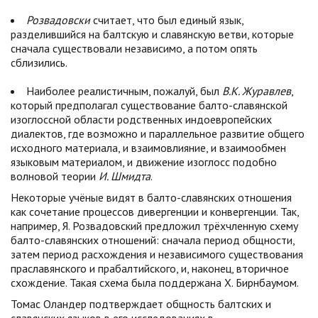
Розвадовски
считает, что был единый язык,
разделившийся на балтскую и славянскую ветви, которые
сначала существовали независимо, а потом опять
сблизились.
Наиболее реалистичным, пожалуй, был
В.К. Журавлев
,
который предполагал существование балто-славянской
изоглоссной области родственных индоевропейских
диалектов, где возможно и параллельное развитие общего
исходного материала, и взаимовлияние, и взаимообмен
языковым материалом, и движение изоглосс подобно
волновой теории
И. Шмидта
.
Некоторые учёные видят в балто-славянских отношения
как сочетание процессов дивергенции и конвергенции. Так,
например, Я. Розвадовский предложил трёхчленную схему
балто-славянских отношений: сначала период общности,
затем период расхождения и независимого существования
праславянского и прабалтийского, и, наконец, вторичное
схождение. Такая схема была поддержана Х. Бирнбаумом.
Томас Оландер подтверждает общность балтских и