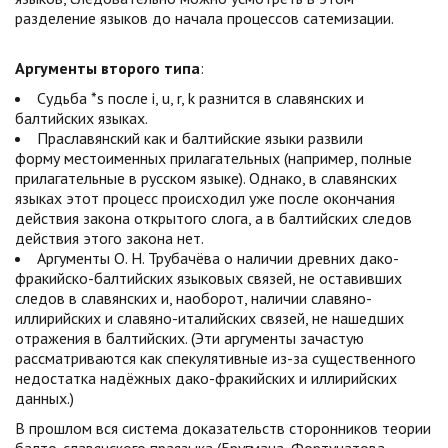
разделение языков до начала процессов сатемизации.
Аргументы второго типа
:
Судьба *s после i, u, r, k разнится в славянских и
балтийских языках.
Праславянский как и балтийские языки развили
форму местоименных прилагательных (например, полные
прилагательные в русском языке). Однако, в славянских
языках этот процесс происходил уже после окончания
действия закона открытого слога, а в балтийских следов
действия этого закона нет.
Аргументы О. Н. Трубачёва о наличии древних дако-
фракийско-балтийских языковых связей, не оставивших
следов в славянских и, наоборот, наличии славяно-
иллирийских и славяно-италийских связей, не нашедших
отражения в балтийских. (Эти аргументы зачастую
рассматриваются как спекулятивные из-за существенного
недостатка надёжных дако-фракийских и иллирийских
данных.)
В прошлом вся система доказательств сторонников теории