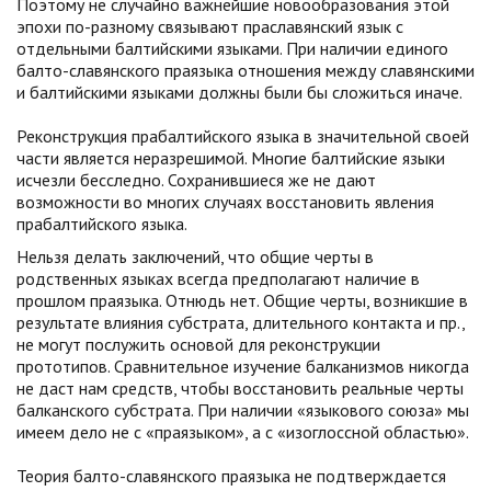
Поэтому не случайно важнейшие новообразования этой
эпохи по-разному связывают праславянский язык с
отдельными балтийскими языками. При наличии единого
балто-славянского праязыка отношения между славянскими
и балтийскими языками должны были бы сложиться иначе.
Реконструкция прабалтийского языка в значительной своей
части является неразрешимой. Многие балтийские языки
исчезли бесследно. Сохранившиеся же не дают
возможности во многих случаях восстановить явления
прабалтийского языка.
Нельзя делать заключений, что общие черты в
родственных языках всегда предполагают наличие в
прошлом праязыка. Отнюдь нет. Общие черты, возникшие в
результате влияния субстрата, длительного контакта и пр.,
не могут послужить основой для реконструкции
прототипов. Сравнительное изучение балканизмов никогда
не даст нам средств, чтобы восстановить реальные черты
балканского субстрата. При наличии «языкового союза» мы
имеем дело не с «праязыком», а с «изоглоссной областью».
Теория балто-славянского праязыка не подтверждается