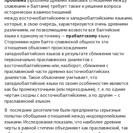
проблема
(проблема древних языковых отношений между
славянами и балтами) требует также и решения вопроса
исторических взаимоотношений
между восточнобалтийскими и западнобалтийскими языками,
которые, в свою очередь, характеризуются очень древними
различиями, не позволяющими возвести все балтийские
языки к единому источнику —
прабалтскому
языку.
Сторонники идеи балто-славянской общности эти
отношения объясняют происхождением
западнобалтийских языков в результате сближения части
первоначально праславянских диалектов с
восточнобалтийскими или, наоборот, сближения с
праславянский части древних восточнобалтийских
диалектов. Такое объяснение учитывает, что
западиобалтийские языки по своим особенностям являются
как бы промежуточными (или переходными), т. е. по одним
чертам сходны с восточнобалтийскими, а по другим — с
праславянский языком.
В последние десятилетия были предприняты серьезные
попытки обобщения отношений между индоевропейскими
языками. Исследования показали, что наиболее древние
черты в равной степени объединяют как праславянский, так