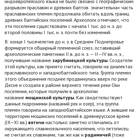
индоевропейского языка не было связано с географическим
разрывом праславян и древних балтов: значительна» часть
праславянских племен продолжала обитать вдоль границ
древних балтийских поселений. Археологи отмечают, что
эти поселения существовали с начала I тыс. до н. э. до
второй половины I тыс. н. э. почти без изменений.
В конце I тысячелетия до н. э. в Среднем Поднепровье
формируется обширный племенной союз, оставивший
археологические памятники II в. до н. э. — II—IV вв. н. э.,
получившие название
зарубинецкой культуры
. Создатели
этой культуры, как принято считать, говорили на диалектах
праславянского и западнобалтийского типа. Группа племен
этого объединения позднее продвинулась вверх по реке
Десне и создала в районе верхнего течения реки Оки
поселения, которые получили в археологии
название
мощинской культуры
. Как свидетельствуют
данные гидронимии (названий рек и озер), эта группа
племен говорила иа западнобалтийском языке. А жившие на
территории мощииских поселений в древнерусское время
(IX—XI вв.)
вятичи
настолько заметно отличались от
окружающего славяноязычного населения, что летописец
не считал их славянами, так же как и
радимичей
(тоже