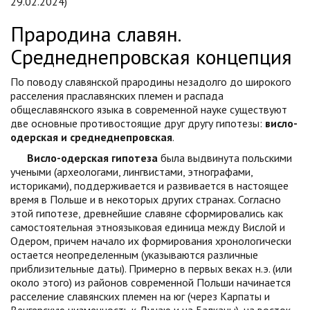
29.02.2024)
Прародина славян.
Среднеднепровская концепция
По поводу славянской прародины незадолго до широкого
расселения праславянских племен и распада
общеславянского языка в современной науке существуют
две основные противостоящие друг другу гипотезы:
висло-
одерская и среднеднепровская
.
Висло-одерская гипотеза
была выдвинута польскими
учеными (археологами, лингвистами, этнографами,
историками), поддерживается и развивается в настоящее
время в Польше и в некоторых других странах. Согласно
этой гипотезе, древнейшие славяне сформировались как
самостоятельная этноязыковая единица между Вислой и
Одером, причем начало их формирования хронологически
остается неопределенным (указываются различные
приблизительные даты). Примерно в первых веках н.э. (или
около этого) из районов современной Польши начинается
расселение славянских племен на юг (через Карпаты и