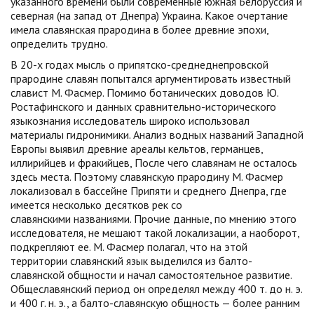
указанного времени были современные южная Белоруссия и
северная (на запад от Днепра) Украина. Какое очертание
имела славянская прародина в более древние эпохи,
определить трудно.
В 20-х годах мысль о припятско-среднеднепровской
прародине славян попытался аргументировать известный
славист М. Фасмер. Помимо ботанических доводов Ю.
Ростафинского и данных сравнительно-исторического
языкознания исследователь широко использовал
материалы гидронимики. Анализ водных названий Западной
Европы выявил древние ареалы кельтов, германцев,
иллирийцев и фракийцев, После чего славянам не осталось
здесь места. Поэтому славянскую прародину М. Фасмер
локализовал в бассейне Припяти и среднего Днепра, где
имеется несколько десятков рек со
славянскими названиями. Прочие данные, по мнению этого
исследователя, не мешают такой локализации, а наоборот,
подкрепляют ее. М. Фасмер полагал, что на этой
территории славянский язык выделился из балто-
славянской общности и начал самостоятельное развитие.
Общеславянский период он определял между 400 т. до н. э.
и 400 г. н. э., а балто-славянскую общность — более ранним