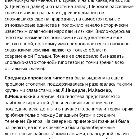
Венгерскую низменность к Дунаю и на Балканы), на восток
(к Днепру и далее) и отчасти на запад. Широкое расселение
славян вызвало распад их древних диалектов,
сложившихся еще на прародине, на самостоятельные
этноязыковые единства и положило начало исторически
известным славянским народам и языкам. Висло-одерская
гипотеза называется польскими исследователями еще
автохтонной, поскольку ими предполагается, что исконно
славянскими землями являются только области
современной Польши. Точнее ее следовало бы назвать
«польско-автохтонной» гипотезой (с точки зрения всех
остальных славян).
Среднеднепровская гипотеза
была выдвинута еще в
прошлом столетии, поддерживалась и развивалась такими
крупными славистами, как
Л.Нидерле, М.Фасмер,
К.Мошинский
и другие. Эта гипотеза представляется
наиболее вероятной. Древнеславянские племена в
последние века до н.э. и в начале н.э. занимали территорию
приблизительно между Западным Бугом и средним
течением Днепра. На севере их примерной границей была
р.Припять, на юге их землями были правобережные
лесостепные районы. Иными словами, прародиной славян