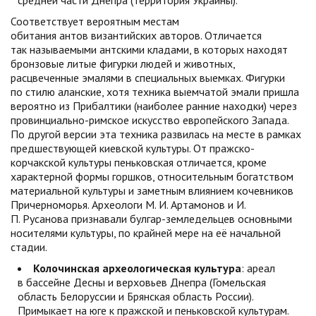
средней части Днепра (территория Украины).
Соответствует вероятным местам
обитания антов византийских авторов. Отличается
так называемыми антскими кладами, в которых находят
бронзовые литые фигурки людей и животных,
расцвеченные эмалями в специальных выемках. Фигурки
по стилю аланские, хотя техника выемчатой эмали пришла
вероятно из Прибалтики (наиболее ранние находки) через
провинциально-римское искусство европейского Запада.
По другой версии эта техника развилась на месте в рамках
предшествующей киевской культуры. От пражско-
корчакской культуры пеньковская отличается, кроме
характерной формы горшков, относительным богатством
материальной культуры и заметным влиянием кочевников
Причерноморья. Археологи М. И. Артамонов и И.
П. Русанова признавали булгар-земледельцев основными
носителями культуры, по крайней мере на её начальной
стадии.
Колочинская археологическая культура
: ареал
в бассейне Десны и верховьев Днепра (Гомельская
область Белоруссии и Брянская область России).
Примыкает на юге к пражской и пеньковской культурам.