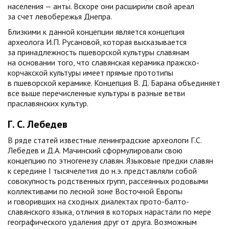
населения — анты. Вскоре они расширили свой ареал
за счет левобережья Днепра.
Близкими к данной концепции является концепция
археолога И.П. Русановой, которая высказывается
за принадлежность пшеворской культуры славянам
на основании того, что славянская керамика пражско-
корчакской культуры имеет прямые прототипы
в пшеворской керамике. Концепция В. Д. Барана объединяет
все выше перечисленные культуры в разные ветви
праславянских культур.
Г. С. Лебедев
В ряде статей известные ленинградские археологи Г.С.
Лебедев и Д.А. Мачинский сформулировали свою
концепцию по этногенезу славян. Языковые предки славян
к середине I тысячелетия до н.э. представляли собой
совокупность родственных групп, рассеянных родовыми
коллективами по лесной зоне Восточной Европы
и говоривших на сходных диалектах прото-балто-
славянского языка, отличия в которых нарастали по мере
географического удаления друг от друга. Возможным