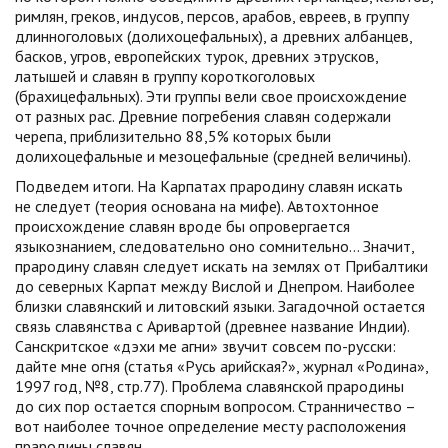
римлян, греков, индусов, персов, арабов, евреев, в группу
длинноголовых (долихоцефальных), а древних албанцев,
басков, угров, европейских турок, древних этрусков,
латышей и славян в группу короткоголовых
(брахицефальных). Эти группы вели свое происхождение
от разных рас. Древние погребения славян содержали
черепа, приблизительно 88,5% которых были
долихоцефальные и мезоцефальные (средней величины).
Подведем итоги. На Карпатах прародину славян искать
не следует (теория основана на мифе). Автохтонное
происхождение славян вроде бы опровергается
языкознанием, следовательно оно сомнительно… Значит,
прародину славян следует искать на землях от Прибалтики
до северных Карпат между Вислой и Днепром. Наиболее
близки славянский и литовский языки. Загадочной остается
связь славянства с Аривартой (древнее название Индии).
Санскритское «дэхи ме агни» звучит совсем по-русски:
дайте мне огня (статья «Русь арийская?», журнал «Родина»,
1997 год, №8, стр.77). Проблема славянской прародины
до сих пор остается спорным вопросом. Странничество –
вот наиболее точное определение месту расположения
прародины славян.