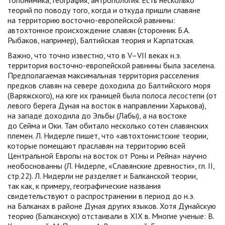
топонимика, география, антропология. Есть несколько
теорий по поводу того, когда и откуда пришли славяне
на территорию восточно-европейской равнины:
автохтонное происхождение славян (сторонник Б.А.
Рыбаков, например), Балтийская теория и Карпатская.
Важно, что точно известно, что в V–VII веках н.э.
территория восточно-европейской равнины была заселена.
Предполагаемая максимальная территория расселения
предков славян на севере доходила до Балтийского моря
(Варяжского), на юге их границей была полоса лесостепи (от
левого берега Дуная на восток в направлении Харькова),
на западе доходила до Эльбы (Лабы), а на востоке
до Сейма и Оки. Там обитало несколько сотен славянских
племен. Л. Нидерле пишет, что «автохтонистские теории,
которые помещают праславян на территорию всей
Центральной Европы на восток от Роны и Рейна» научно
необоснованны (Л. Нидерле, «Славянские древности», гл. II,
стр.22). Л. Нидерли не разделяет и Балканской теории,
так как, к примеру, географические названия
свидетельствуют о распространении в период до н.э.
на Балканах в районе Дуная других языков. Хотя Дунайскую
теорию (Балканскую) отстаивали в ХIХ в. Многие ученые: В.