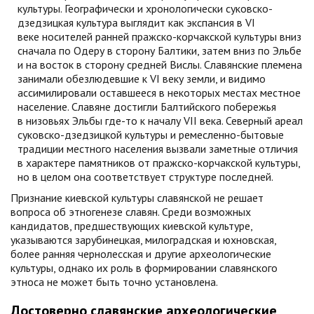
культуры. Географически и хронологически суковско-
дзедзицкая культура выглядит как экспансия в VI
веке носителей ранней пражско-корчакской культуры вниз
сначала по Одеру в сторону Балтики, затем вниз по Эльбе
и на восток в сторону средней Вислы. Славянские племена
занимали обезлюдевшие к VI веку земли, и видимо
ассимилировали оставшееся в некоторых местах местное
население. Славяне достигли Балтийского побережья
в низовьях Эльбы
где-то
к началу VII века. Северный ареал
суковско-дзедзицкой культуры и ремесленно-бытовые
традиции местного населения вызвали заметные отличия
в характере памятников от пражско-корчакской культуры,
но в целом она соответствует структуре последней.
Признание киевской культуры славянской не решает
вопроса об этногенезе славян. Среди возможных
кандидатов, предшествующих киевской культуре,
указываются зарубинецкая, милоградская и юхновская,
более ранняя чернолесская и другие археологические
культуры, однако их роль в формировании славянского
этноса не может быть точно установлена.
Достоверно славянские археологические