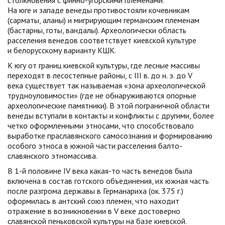
столкновения с финно-угорскими племенами.
На юге и западе венеды противостояли кочевникам
(сарматы, аланы) и мигрирующим германским племенам
(бастарны, готы, вандалы). Археологически область
расселения венедов соответствует киевской культуре
и белорусскому варианту КШК.
К югу от границ киевской культуры, где лесные массивы
переходят в лесостепные районы, с III в. до н. э. до V
века существует так называемая «зона археологической
трудноуловимости» (где не обнаруживаются опорные
археологические памятники). В этой пограничной области
венеды вступали в контакты и конфликты с другими, более
четко оформленными этносами, что способствовало
выработке праславянского самосознания и формированию
особого этноса в южной части расселения балто-
славянского этномассива.
В 1-й половине IV века какая-то часть венедов была
включена в состав готского объединения, их южная часть
после разгрома державы в Германариха (ок. 375 г.)
оформилась в антский союз племен, что находит
отражение в возникновении в V веке достоверно
славянской пеньковской культуры на базе киевской.