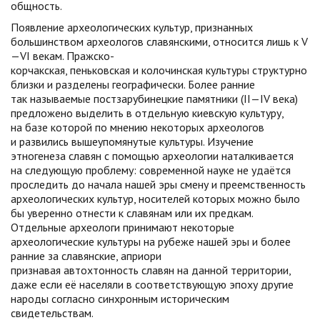
общность.
Появление археологических культур, признанных
большинством археологов славянскими, относится лишь к V
—VI векам. Пражско-
корчакская, пеньковская и колочинская культуры структурно
близки и разделены географически. Более ранние
так называемые постзарубинецкие памятники (II—IV века)
предложено выделить в отдельную киевскую культуру,
на базе которой по мнению некоторых археологов
и развились вышеупомянутые культуры. Изучение
этногенеза славян с помощью археологии наталкивается
на следующую проблему: современной науке не удаётся
проследить до начала нашей эры смену и преемственность
археологических культур, носителей которых можно было
бы уверенно отнести к славянам или их предкам.
Отдельные археологи принимают некоторые
археологические культуры на рубеже нашей эры и более
ранние за славянские, априори
признавая автохтонность славян на данной территории,
даже если её населяли в соответствующую эпоху другие
народы согласно синхронным историческим
свидетельствам.