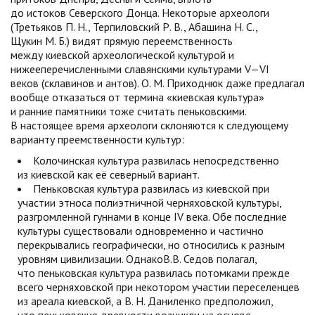
до истоков Северского Донца. Некоторые археологи
(Третьяков П. Н., Терпиловский Р. В., Абашина Н. С.,
Щукин М. Б.) видят прямую переемственность
между киевской археологической культурой и
нижееперечисленными славянскими культурами V—VI
веков (склавинов и антов). О. М. Приходнюк даже предлагал
вообще отказаться от термина «киевская культура»
и ранние памятники тоже считать пеньковскими.
В настоящее время археологи склоняются к следующему
варианту преемственности культур:
Колочинская культура развилась непосредственно
из киевской как её северный вариант.
Пеньковская культура развилась из киевской при
участии этноса полиэтничной черняховской культуры,
разгромленной гуннами в конце IV века. Обе последние
культуры существовали одновременно и частично
перекрывались географически, но относились к разным
уровням цивилизации. ОднакоВ.В. Седов полагал,
что пеньковская культура развилась потомками прежде
всего черняховской при некотором участии переселенцев
из ареала киевской, а В. Н. Даниленко предположил,