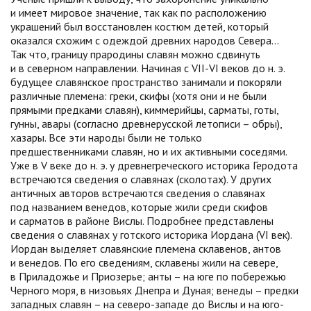
и имеет мировое значение, так как по расположению
украшений был восстановлен костюм детей, который
оказался схожим с одеждой древних народов Севера…
Так что, границу прародины славян можно сдвинуть
и в северном направлении. Начиная с VII-VI веков до н. э.
будущее славянское пространство занимали и покоряли
различные племена: греки, скифы (хотя они и не были
прямыми предками славян), киммерийцы, сарматы, готы,
гунны, авары (согласно древнерусской летописи – обры),
хазары. Все эти народы были не только
предшественниками славян, но и их активными соседями.
Уже в V веке до н. э. у древнегреческого историка Геродота
встречаются сведения о славянах (сколотах). У других
античных авторов встречаются сведения о славянах
под названием венедов, которые жили среди скифов
и сарматов в районе Вислы. Подробнее представлены
сведения о славянах у готского историка Иордана (VI век).
Иордан выделяет славянские племена склавенов, антов
и венедов. По его сведениям, склавены жили на севере,
в Приладожье и Приозерье; анты – на юге по побережью
Черного моря, в низовьях Днепра и Дуная; венеды – предки
западных славян – на северо-западе до Вислы и на юго-