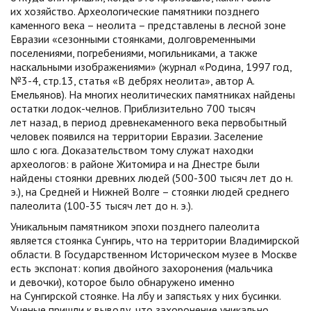
их хозяйство. Археологические памятники позднего
каменного века – неолита – представлены в лесной зоне
Евразии «сезонными стоянками, долговременными
поселениями, погребениями, могильниками, а также
наскальными изображениями» (журнал «Родина, 1997 год,
№3-4, стр.13, статья «В дебрях неолита», автор А.
Емельянов). На многих неолитических памятниках найдены
остатки лодок-челнов. Приблизительно 700 тысяч
лет назад, в период древнекаменного века первобытный
человек появился на территории Евразии. Заселение
шло с юга. Доказательством тому служат находки
археологов: в районе Житомира и на Днестре были
найдены стоянки древних людей (500-300 тысяч лет до н.
э.), на Средней и Нижней Волге – стоянки людей среднего
палеолита (100-35 тысяч лет до н. э.).
Уникальным памятником эпохи позднего палеолита
является стоянка Сунгирь, что на территории Владимирской
области. В Государственном Историческом музее в Москве
есть экспонат: копия двойного захоронения (мальчика
и девочки), которое было обнаружено именно
на Сунгирской стоянке. На лбу и запястьях у них бусинки.
Ученые пришли к выводу, что захоронение уникально