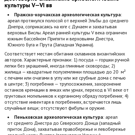
культуры V—VI вв
Пражско-корчакская археологическая культура
:
ареал протянулся полосой от верхней Эльбы до среднего
Днепра, соприкасаясь на юге с Дунаем и захватывая
верховья Вислы. Ареал ранней культуры V века ограничен
южным бассейном Припяти и верховьями Днестра,
Южного Буга и Прута (Западная Украина).
Соответствует местам обитания склавинов византийских
авторов. Характерные признаки: 1) посуда — горшки ручной
лепки без украшений, иногда глиняные сковороды; 2)
жилища — квадратные полуземлянки площадью до 20 м²
с печами или очагами в углу или же срубные дома с печью
в центре; 3) погребения — трупосожжения, захоронение
останков кремации в ямках или урнах, переход в VI веке от
грунтовых могильников к курганному обряду погребения; 4)
отсутствие инвентаря в погребениях, встречаются лишь
случайные вещи; отсутствуют фибулы и оружие.
Пеньковская археологическая культура
: ареал
от среднего Днестра до Северского Донца (западный
приток Дона), захватывая правобережье и левобережье