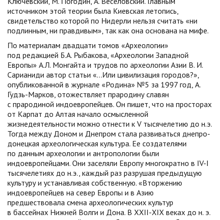
Ключевский, М. Погодин, А. Веселовский. Главным
источником этой теории была Киевская летопись,
свидетельство которой по Нидерли нельзя считать «ни
подлинным, ни правдивым», так как она основана на мифе.
По материалам двадцати томов «Археологии»
под редакцией Б.А. Рыбакова, «Археологии Западной
Европы» А.Л. Монгайта и трудов по археологии Азии В. И.
Сарианиди автор статьи «…Или цивилизация городов?»,
опубликованной в журнале «Родина» №5 за 1997 год, А.
Гудзь-Марков, отожествляет прародину славян
с прародиной индоевропейцев. Он пишет, что на просторах
от Карпат до Алтая начало осмысленной
жизнедеятельности можно отнести к V тысячелетию до н.э.
Тогда между Доном и Днепром стала развиваться днепро-
донецкая археологическая культура. Ее создателями
по данным археологии и антропологии были
индоевропейцами. Они заселяли Европу многократно в IV-I
тысячелетиях до н.э., каждый раз разрушая предыдущую
культуру и устанавливая собственную. «Вторжению
индоевропейцев на север Европы и в Азию
предшествовала смена археологических культур
в бассейнах Нижней Волги и Дона. В ХХII-ХIХ веках до н. э.