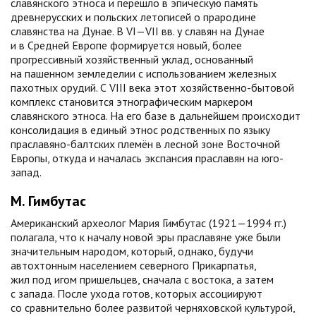
славянского этноса и перешло в эпическую память
древнерусских и польских летописей о прародине
славянства на Дунае. В VI—VII вв. у славян на Дунае
и в Средней Европе формируется новый, более
прогрессивный хозяйственный уклад, основанный
на пашенном земледелии с использованием железных
пахотных орудий. С VIII века этот хозяйственно-бытовой
комплекс становится этнографическим маркером
славянского этноса. На его базе в дальнейшем происходит
консолидация в единый этнос родственных по языку
праславяно-балтских племён в лесной зоне Восточной
Европы, откуда и началась экспансия праславян на юго-
запад.
М. Гимбутас
Американский археолог Мария Гимбутас (1921—1994 гг.)
полагала, что к началу новой эры праславяне уже были
значительным народом, который, однако, будучи
автохтонным населением северного Прикарпатья,
жил под игом пришельцев, сначала с востока, а затем
с запада. После ухода готов, которых ассоциируют
со сравнительно более развитой черняховской культурой,