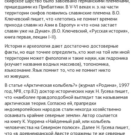
скифское царство было завоевано германскими племенами,
пришедшими из Прибалтики. В V-VI веках н. э. на части
территории скифов появились славянские племена. В.О.
Ключевский пишет, что «летопись не помнит времени
прихода славян из Азии в Европу» и что «она застает
славян уже на Дунае». (В.О. Ключевский, «Русская история»,
книга первая, лекции I-II).
История и археология дают достаточно достоверные
факты, но еще точнее определить, кто жил на той или иной
территории может филология и такие науки, как гидроника
(изучает названия водных массивов), топономика,
языкознание. Язык помнит то, что не помнит никто
из живущих.
В статье «Арктическая колыбель?» (журнал «Родина», 1997
год, №8, стр.82) доктор исторических наук Н. Гусева пишет,
что «наиболее правдоподобной выглядит так называемая
арктическая теория. Согласно ей, прапредки
индоевропейских народов стали некогда хозяйственно
осваивать крайние северные земли». Автор ссылается
на книгу К. Уоррена «Найденный рай, или колыбель
человечества на Северном полюсе». Далее Н. Гусева пишет,
что «в древнеиранской Авесте отражены те же северные