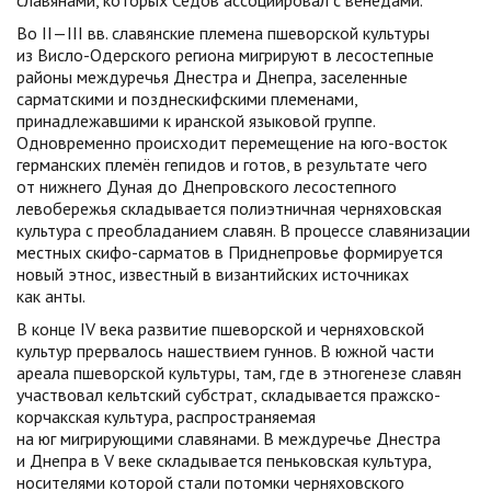
славянами, которых Седов ассоциировал с венедами.
Во II—III вв. славянские племена пшеворской культуры
из Висло-Одерского региона мигрируют в лесостепные
районы междуречья Днестра и Днепра, заселенные
сарматскими и позднескифскими племенами,
принадлежавшими к иранской языковой группе.
Одновременно происходит перемещение на юго-восток
германских племён гепидов и готов, в результате чего
от нижнего Дуная до Днепровского лесостепного
левобережья складывается полиэтничная черняховская
культура с преобладанием славян. В процессе славянизации
местных скифо-сарматов в Приднепровье формируется
новый этнос, известный в византийских источниках
как анты.
В конце IV века развитие пшеворской и черняховской
культур прервалось нашествием гуннов. В южной части
ареала пшеворской культуры, там, где в этногенезе славян
участвовал кельтский субстрат, складывается пражско-
корчакская культура, распространяемая
на юг мигрирующими славянами. В междуречье Днестра
и Днепра в V веке складывается пеньковская культура,
носителями которой стали потомки черняховского