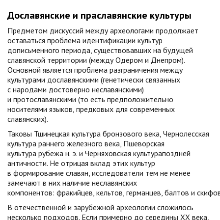
Дославянские и праславянские культуры
Предметом дискуссий между археологами продолжает
оставаться проблема идентификации культур
дописьменного периода, существовавших на будущей
славянской территории (между Одером и Днепром).
Основной является проблема разграничения между
культурами дославянскими (генетически связанных
с народами достоверно неславянскими)
и протославянскими (то есть предположительно
носителями языков, предковых для современных
славянских).
Таковы Тшинецкая культура бронзового века, Чернолесская
культура раннего железного века, Пшеворская
культура рубежа н. э. и Черняховская культурапоздней
античности. Не отрицая вклад этих культур
в формирование славян, исследователи тем не менее
замечают в них наличие неславянских
компонентов: фракийцев, кельтов, германцев, балтов и скифов
В отечественной и зарубежной археологии сложилось
несколько подходов. Если примерно до середины XX века,