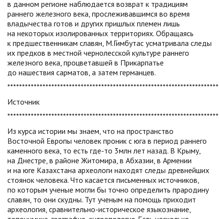
в данном регионе наблюдается возврат к традициям
раннего железного века, прослеживавшимся во время
владычества готов и других пришлых племен лишь
на некоторых изолированных территориях. Обращаясь
к предшественникам славян, М.Гимбутас усматривала следы
их предков в местной чернолесской культуре раннего
железного века, процветавшей в Прикарпатье
до нашествия сарматов, а затем германцев.
************************************************************************
Источник
************************************************************************
Из курса истории мы знаем, что на пространство
Восточной Европы человек проник с юга в период раннего
каменного века, то есть
где-то
3млн лет назад. В Крыму,
на Днестре, в районе Житомира, в Абхазии, в Армении
и на юге Казахстана археологи находят следы древнейших
стоянок человека. Что касается письменных источников,
по которым ученые могли бы точно определить прародину
славян, то они скудны. Тут ученым на помощь приходит
археология, сравнительно-историческое языкознание,