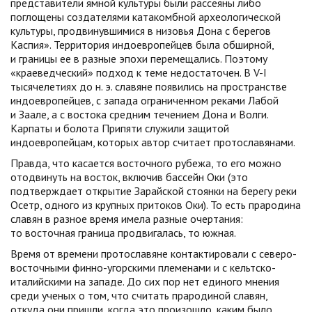
представители ямной культуры были рассеяны либо
поглощены создателями катакомбной археологической
культуры, продвинувшимися в низовья Дона с берегов
Каспия». Территория индоевропейцев была обширной,
и границы ее в разные эпохи перемещались. Поэтому
«краеведческий» подход к теме недостаточен. В V-I
тысячелетиях до н. э. славяне появились на пространстве
индоевропейцев, с запада ограниченном реками Лабой
и Заале, а с востока средним течением Дона и Волги.
Карпаты и болота Припяти служили защитой
индоевропейцам, которых автор считает протославянами.
Правда, что касается восточного рубежа, то его можно
отодвинуть на восток, включив бассейн Оки (это
подтверждает открытие Зарайской стоянки на берегу реки
Осетр, одного из крупных притоков Оки). То есть прародина
славян в разное время имела разные очертания:
то восточная граница продвигалась, то южная.
Время от времени протославяне контактировали с северо-
восточными финно-угорскими племенами и с кельтско-
италийскими на западе. До сих пор нет единого мнения
среди ученых о том, что считать прародиной славян,
откуда они пришли, когда это произошло, каким было