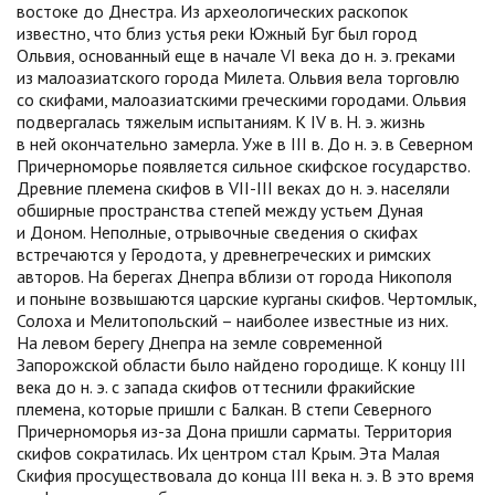
востоке до Днестра. Из археологических раскопок
известно, что близ устья реки Южный Буг был город
Ольвия, основанный еще в начале VI века до н. э. греками
из малоазиатского города Милета. Ольвия вела торговлю
со скифами, малоазиатскими греческими городами. Ольвия
подвергалась тяжелым испытаниям. К IV в. Н. э. жизнь
в ней окончательно замерла. Уже в III в. До н. э. в Северном
Причерноморье появляется сильное скифское государство.
Древние племена скифов в VII-III веках до н. э. населяли
обширные пространства степей между устьем Дуная
и Доном. Неполные, отрывочные сведения о скифах
встречаются у Геродота, у древнегреческих и римских
авторов. На берегах Днепра вблизи от города Никополя
и поныне возвышаются царские курганы скифов. Чертомлык,
Солоха и Мелитопольский – наиболее известные из них.
На левом берегу Днепра на земле современной
Запорожской области было найдено городище. К концу III
века до н. э. с запада скифов оттеснили фракийские
племена, которые пришли с Балкан. В степи Северного
Причерноморья из-за Дона пришли сарматы. Территория
скифов сократилась. Их центром стал Крым. Эта Малая
Скифия просуществовала до конца III века н. э. В это время