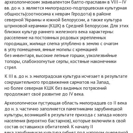
археологическим эквивалентом балто-праславян в VIII—IV
вв. до н. э. является милоградско-подгорцевская культурная
общность(соотносима к неврам Геродота) в районе
северной Украины и южной Белоруссии, а также культура
штриховой керамики (КШК) в Средней Белоруссии. Для этих
близких культур раннего железного века характерны:
расселение на постоянных родовых укрепленных
городищах, жилище слегка углублено в землю с очагом
в углу помещения, ямные могилы с кремацией
без инвентаря, высокие лепные горшки, узколезвийные
топоры, слабоизогнутые серпы, костяные наконечники
стрел.
К III в. до н. э. милоградская культура исчезает в результате
сокрушительного продвижения сарматов на Запад,
но более северная КШК без видимых потрясений
продолжает своё развитие до IV века.
Археологически пустующая область милоградцев со II века
до н. э. частично заполняется памятниками зарубинецкой
культуры, возникшей в результате прихода с запада нового
населения (вероятно бастарнов), которые включили в свой
состав оставшихся обитателей. К началу II
века зарубинецкая культура гибнет под напором очередной