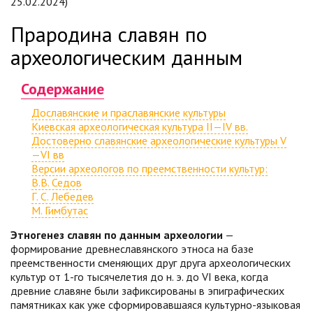
25.02.2024)
Прародина славян по
археологическим данным
Содержание
Дославянские и праславянские культуры
Киевская археологическая культура II—IV вв.
Достоверно славянские археологические культуры V
—VI вв
Версии археологов по преемственности культур:
В.В. Седов
Г. С. Лебедев
М. Гимбутас
Этногенез славян по данным археологии
—
формирование древнеславянского этноса на базе
преемственности сменяющих друг друга археологических
культур от 1-го тысячелетия до н. э. до VI века, когда
древние славяне были зафиксированы в эпиграфических
памятниках как уже сформировавшаяся культурно-языковая