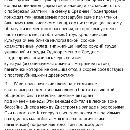
волны кочевников (сарматов и аланов) и экспансии готов
с побережья Балтики. На смену в Среднем Поднепровье
приходят так называемые постзарубинецкие памятники
(или памятники киевского типа), соответствующие новому
образу жизни местного населения, которое вынуждено
часто менять места обитания. Структурно киевская
культура очень близка милоградской: схожий
хозяйственный уклад, тип жилища, набор орудий труда,
украшений и посуды. Одновременно в Среднем
Поднепровье появилась черняховская
культура (ассоциируемая обычно с миграцией готов),
памятники которой не смешиваются, а скорее соседствуют
с постзарубинецкими древностями.
В I—IV вв. праславянские племена, входившие
в конгломерат родственных племен балто-славянской
общности, были известны римским авторам
под именем венеды. Эти венеды обитали в лесной зоне
бассейна Днепра между Днестром на западе и верховьями
Оки на востоке. К северу от венедов вокруг озера Ильмень
находилась малообитаемая (по археологическим
памятникам) пограничная зона, там происходили