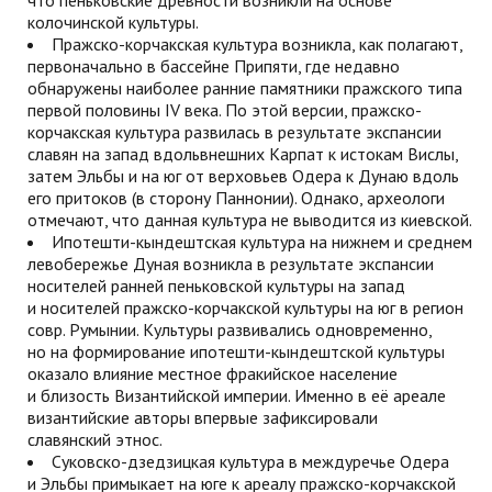
что пеньковские древности возникли на основе
колочинской культуры.
Пражско-корчакская культура возникла, как полагают,
первоначально в бассейне Припяти, где недавно
обнаружены наиболее ранние памятники пражского типа
первой половины IV века. По этой версии, пражско-
корчакская культура развилась в результате экспансии
славян на запад вдольвнешних Карпат к истокам Вислы,
затем Эльбы и на юг от верховьев Одера к Дунаю вдоль
его притоков (в сторону Паннонии). Однако, археологи
отмечают, что данная культура не выводится из киевской.
Ипотешти-кындештская культура на нижнем и среднем
левобережье Дуная возникла в результате экспансии
носителей ранней пеньковской культуры на запад
и носителей пражско-корчакской культуры на юг в регион
совр. Румынии. Культуры развивались одновременно,
но на формирование ипотешти-кындештской культуры
оказало влияние местное фракийское население
и близость Византийской империи. Именно в её ареале
византийские авторы впервые зафиксировали
славянский этнос.
Суковско-дзедзицкая культура в междуречье Одера
и Эльбы примыкает на юге к ареалу пражско-корчакской