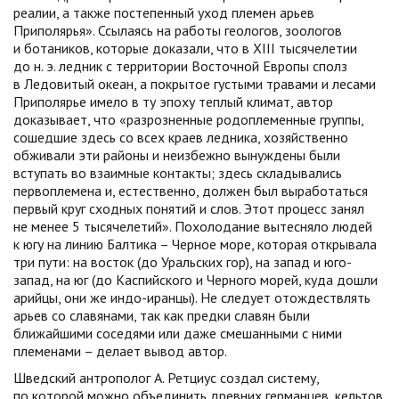
реалии, а также постепенный уход племен арьев
Приполярья». Ссылаясь на работы геологов, зоологов
и ботаников, которые доказали, что в XIII тысячелетии
до н. э. ледник с территории Восточной Европы сполз
в Ледовитый океан, а покрытое густыми травами и лесами
Приполярье имело в ту эпоху теплый климат, автор
доказывает, что «разрозненные родоплеменные группы,
сошедшие здесь со всех краев ледника, хозяйственно
обживали эти районы и неизбежно вынуждены были
вступать во взаимные контакты; здесь складывались
первоплемена и, естественно, должен был выработаться
первый круг сходных понятий и слов. Этот процесс занял
не менее 5 тысячелетий». Похолодание вытесняло людей
к югу на линию Балтика – Черное море, которая открывала
три пути: на восток (до Уральских гор), на запад и юго-
запад, на юг (до Каспийского и Черного морей, куда дошли
арийцы, они же индо-иранцы). Не следует отождествлять
арьев со славянами, так как предки славян были
ближайшими соседями или даже смешанными с ними
племенами – делает вывод автор.
Шведский антрополог А. Ретциус создал систему,
по которой можно объединить древних германцев, кельтов,