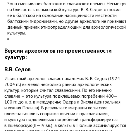
Зона смешивания балтских и славянских племён. Несмотря
на близость к пеньковской культуре В. В. Седов относил
её к балтской на основании насыщенности местности
балтскими гидронимами, но другие археологи не признают
данный признак этноопределяющим для археологической
культуры.
Версии археологов по преемственности
культур:
В.В. Седов
Известный археолог-славист академик В. В. Седов (1924—
2004 гг.) выделял несколько ранних археологических
культур, которые считал славянскими. По его мнению
славяне — это культура подклешевых погребений 400—
100 гг. до н. э. в междуречье Одера и Вислы (центральная
и южная Польша). В результате миграции кельтские
племена вошли в соприкосновении с праславянами,
и культура подклешевых погребений трансформируется
в пшеворскую(II—IV вв.), а кельты в Польше ассимилируются