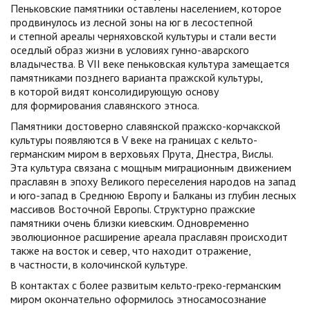
Пеньковские памятники оставлены населением, которое
продвинулось из лесной зоны на юг в лесостепной
и степной ареалы черняховской культуры и стали вести
оседлый образ жизни в условиях гунно-аварского
владычества. В VII веке пеньковская культура замещается
памятниками позднего варианта пражской культуры,
в которой видят консолидирующую основу
для формирования славянского этноса.
Памятники достоверно славянской пражско-корчакской
культуры появляются в V веке на границах с кельто-
германским миром в верховьях Прута, Днестра, Вислы.
Эта культура связана с мощным миграционным движением
праславян в эпоху Великого переселения народов на запад
и юго-запад в Среднюю Европу и Балканы из глубин лесных
массивов Восточной Европы. Структурно пражские
памятники очень близки киевским. Одновременно
эволюционное расширение ареала праславян происходит
также на восток и север, что находит отражение,
в частности, в колочинской культуре.
В контактах с более развитым кельто-греко-германским
миром окончательно оформилось этносамосознание