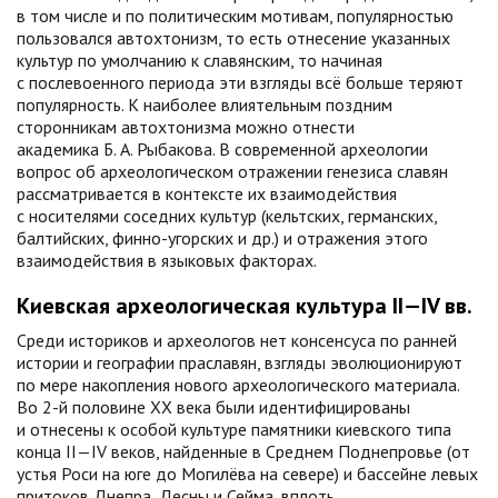
в том числе и по политическим мотивам, популярностью
пользовался автохтонизм, то есть отнесение указанных
культур по умолчанию к славянским, то начиная
с послевоенного периода эти взгляды всё больше теряют
популярность. К наиболее влиятельным поздним
сторонникам автохтонизма можно отнести
академика Б. А. Рыбакова. В современной археологии
вопрос об археологическом отражении генезиса славян
рассматривается в контексте их взаимодействия
с носителями соседних культур (кельтских, германских,
балтийских, финно-угорских и др.) и отражения этого
взаимодействия в языковых факторах.
Киевская археологическая культура II—IV вв.
Среди историков и археологов нет консенсуса по ранней
истории и географии праславян, взгляды эволюционируют
по мере накопления нового археологического материала.
Во 2-й половине XX века были идентифицированы
и отнесены к особой культуре памятники киевского типа
конца II—IV веков, найденные в Среднем Поднепровье (от
устья Роси на юге до Могилёва на севере) и бассейне левых
притоков Днепра, Десны и Сейма, вплоть