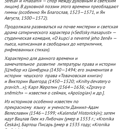
Střela» и «Hadaní» — спор между духовным и светским
лицом). В духовной поэзии этого времени преобладают
гимны (особенно Ян Благослав, 1523—1571, и Ян
Августа, 1500—1572).
Продолжала развиваться на почве мистерии и светская
драма сатирического характера («Sedlsky masapust» —
студенческая комедия, «О kupci a neverné jeho ženě» —
пьеса, написанная в свободных до неприличия,
рифмованных стихах).
Характерно для данного времени и
замечательное
развитие
литературы права и истории
[Цтибор из Цимбурка (1430—1494; его знаменитая в
истории
чешского
права «Товачовская книга»)
и Викторин Вшегорд (1450—1520; «Knihy devatery о
pravích…»); Карл Жеротин (1564—1636; «Zpravy o
sněmich» — известия о сеймах, «Apologia») и др.].
Из историков особенно известен по
прекрасному
языку
и учености Даниил-Адам
Велеславин (1546—1599; «Kalendař Historický»); затем
идут Вацлав Гаек из Либочан (умер в 1553 г.; «Kronika
Česká»), Бартош Писарь (умер в 1535 году; «Kronika