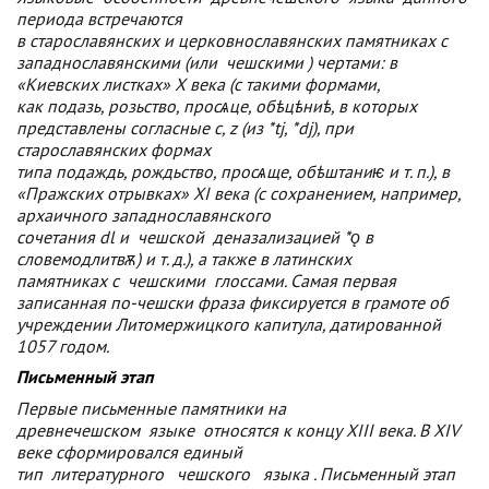
периода встречаются
в старославянских и церковнославянских памятниках с
западнославянскими (или
чешскими
) чертами: в
«Киевских листках» X века (с такими формами,
как
подазь
,
розьство
,
просѧце
,
обѣцѣниѣ
, в которых
представлены согласные
c
,
z
(из
*tj
,
*dj
), при
старославянских формах
типа
подаждь
,
рождьство
,
просѧще
,
обѣштаниѥ
и т. п.), в
«Пражских отрывках» XI века (с сохранением, например,
архаичного западнославянского
сочетания
dl
и
чешской
деназализацией
*ǫ
в
слове
модлитвѫ
) и т. д.), а также в латинских
памятниках с
чешскими
глоссами. Самая первая
записанная по-чешски фраза фиксируется в грамоте об
учреждении Литомержицкого капитула, датированной
1057 годом.
Письменный этап
Первые письменные памятники на
древнечешском
языке
относятся к концу XIII века. В XIV
веке сформировался единый
тип
литературного
чешского
языка
. Письменный этап