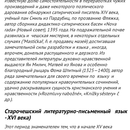
Известную долю самостоятельности в переработках чужих
произведений и даже некоторого поэтического
дарования обнаружил сатирический писатель XIV века,
учёный пан Смиль из Пардубиц, по прозванию Фляжка,
автор сборника дидактико-сатирических басен «Nova
rada» (Новый совет), 1395 года. На подражательной почве
развилась и
чешская
мистерия, в некоторых отдельных
случаях ("Mastićkař, ň. е. продавец мазей) достигавшая
замечательной силы разработки и
языка
, иногда,
впрочем, донельзя распущенного и дерзкого. Из
представителей литературы духовно-нравственной
выдаются Ян Милич, Матвей из Янова и особенно
благородный рыцарь Фома Штитный (1325—1400), автор
ряда замечательных для своего времени по
языку
и
содержанию популярных нравоучительных сочинений,
удачно раскрывавших сущность христианского учения и
нравственности («Rozmluvy nabožné», «Knižky sěstery» č
др.).
Старочешский
литературно-письменный
язык
- XVI века)
Этот период знаменателен тем, что в начале XV века