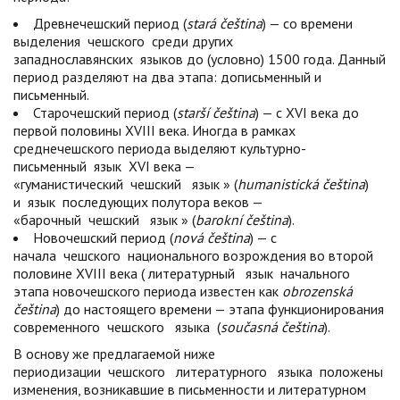
Древнечешский период (
stará čeština
) — со времени
выделения
чешского
среди других
западнославянских
языков
до (условно) 1500 года. Данный
период разделяют на два этапа: дописьменный и
письменный.
Старочешский период (
starší čeština
) — с XVI века до
первой половины XVIII века. Иногда в рамках
среднечешского периода выделяют культурно-
письменный
язык
XVI века —
«гуманистический
чешский
язык
» (
humanistická čeština
)
и
язык
последующих полутора веков —
«барочный
чешский
язык
» (
barokní čeština
).
Новочешский период (
nová čeština
) — с
начала
чешского
национального возрождения во второй
половине XVIII века (
литературный
язык
начального
этапа новочешского периода известен как
obrozenská
čeština
) до настоящего времени — этапа функционирования
современного
чешского
языка
(
současná čeština
).
В основу же предлагаемой ниже
периодизации
чешского
литературного
языка
положены
изменения, возникавшие в письменности и литературном