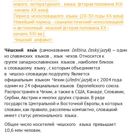
нового литературного языка (вторая половина XIX
-начало XX века)
Период чехословацкого языка (20-30 годы XX века)
Новейший период - социалистический чехословацкий
и автономный чешский (вторая половина XX -
начало XXI вв.)
Чешский алфавит:
Че́шский
язы́к
(самоназвания:
čeština
,
český jazyk
) — один
из славянских
языков
,
язык
чехов. Относится к
группе западнославянских
языков
, наиболее близок
к словацкому
языку
, с которым объединяется
в
чешско-словацкую
подгруппу. Является
официальным
языком
Чехии (
úřední jazyk
) и с 2004 года
одним из 24 официальных
языков
Европейского союза.
Распространён в Чехии, а также в США, Канаде, Словакии,
Сербии, Австрии и многих других странах. В ряде
государств Центральной и Восточной Европы, в которых
словаки, как правило, расселены компактно, словацкий
имеет статус регионального
языка
.
Общее число носителей
чешского
языка
превышает
10,6 млн человек.