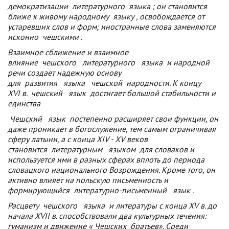
демократизации
литературного
языка
; он становится
ближе к живому народному
языку
, освобождается от
устаревших слов и форм; иностранные слова заменяются
исконно
чешскими
.
Взаимное сближение и взаимное
влияние
чешского
литературного
языка
и народной
речи создает надежную основу
для
развития
языка
чешской
народности. К концу
XVI в.
чешский
язык
достигает большой стабильности и
единства
Чешский
язык
постепенно расширяет свои функции, он
даже проникает в богослужение, тем самым ограничивая
сферу латыни, а с конца XIV - XV веков
становится
литературным
языком
для словаков и
используется ими в разных сферах вплоть до периода
словацкого национального Возрождения. Кроме того, он
активно влияет на польскую письменность и
формирующийся
литературно-письменный
язык
.
Расцвету
чешского
языка
и литературы с конца XV в. до
начала XVII в. способствовали два культурных течения:
гуманизм и движение «
Чешских
братьев». Среди