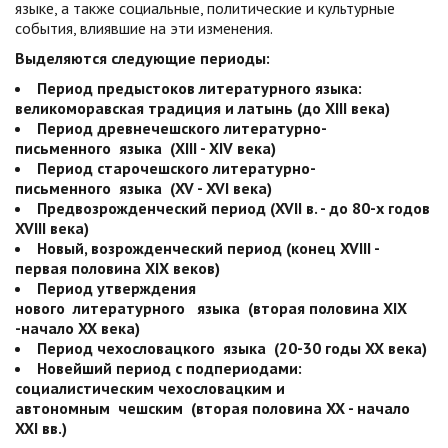
языке, а также социальные, политические и культурные
события, влиявшие на эти изменения.
Выделяются следующие периоды:
Период предыстоков литературного языка:
великоморавская традиция и латынь (до XIII века)
Период древнечешского литературно-
письменного
языка
(XIII - XIV века)
Период старочешского литературно-
письменного
языка
(XV - XVI века)
Предвозрожденческий период (XVII в. - до 80-х годов
XVIII века)
Новый, возрожденческий период (конец XVIII -
первая половина XIX веков)
Период утверждения
нового
литературного
языка
(вторая половина XIX
-начало XX века)
Период чехословацкого
языка
(20-30 годы XX века)
Новейший период с подпериодами:
социалистическим чехословацким и
автономным
чешским
(вторая половина XX - начало
XXI вв.)