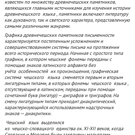
известен по множеству древнечешских памятников,
являющихся главными источниками для изучения истории
древнечешского
языка
, памятники включают литературу
как духовного, так и светского характера, представленную
самыми различными жанрами.
Графика древнечешских памятников письменности
характеризуется постепенным усложнением и
совершенствованием системы письма на протяжении
всего исторического периода. Начиная с простого типа
графики, в котором
чешские
фонемы переданы с
помощью знаков латинского алфавита без
учёта
особенностей
их произношения, графическая
система
чешского
языка
сменяется первым и вторым
лигатурным типами, в которых фонемы
чешского
языка
,
отсутствующие в латинском, переданы при помощи
сочетаний букв (лигатур) — диграфов и триграфов. На
смену лигатурным типам приходит диакритический,
характеризующийся использованием надстрочных
знаков — диакритики.
Чешский
язык
выделился
из
чешско-словацкого
единства ок. XI-XII веков, когда
Словакия и Моравия были захвачены мадьярами.