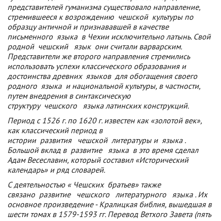
представителей гуманизма существовало направление,
стремившееся к возрождению
чешской
культуры по
образцу античной и признававшей в качестве
письменного
языка
в Чехии исключительно латынь. Свой
родной
чешский
язык
они считали варварским.
Представители же второго направления стремились
использовать успехи классического образования и
достоинства древних
языков
для обогащения своего
родного
языка
и национальной культуры, в частности,
путем внедрения в синтаксическую
структуру
чешского
языка
латинских конструкций.
Период с 1526 г. по 1620 г. известен как «золотой век»,
как классический период в
истории
развития
чешской
литературы и
языка
.
Большой вклад в
развитие
языка
в это время сделал
Адам Весеславин, который составил «Исторический
календарь» и ряд словарей.
С деятельностью «
Чешских
братьев» также
связано
развитие
чешского
литературного
языка
. Их
основное произведение - Кралицкая библия, вышедшая в
шести томах в 1579-1593 гг. Перевод Ветхого Завета (пять