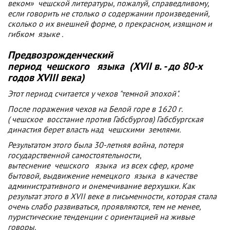
веком»
чешской
литературы, пожалуй, справедливому,
если говорить не столько о содержании произведений,
сколько о их внешней форме, о прекрасном, изящном и
гибком
языке
.
Предвозрожденческий
период
чешского
языка
(XVII в. - до 80-х
годов XVIII века)
Этот период считается у чехов "темной эпохой".
После поражения чехов на Белой горе в 1620 г.
(
чешское
восстание против Габсбургов) Габсбургская
династия берет власть над
чешскими
землями.
Результатом этого была 30-летняя война, потеря
государственной самостоятельности,
вытеснение
чешского
языка
из всех сфер, кроме
бытовой, выдвижение немецкого
языка
в качестве
административного и онемечивание верхушки. Как
результат этого в XVII веке в письменности, которая стала
очень слабо развиваться, проявляются, тем не менее,
пуристические тенденции с ориентацией на живые
говоры.