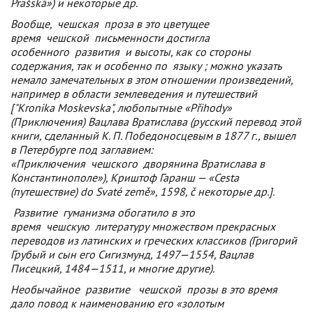
Prašská») и некоторые др.
Вообще,
чешская
проза в это цветущее
время
чешской
письменности достигла
особенного
развития
и высоты, как со стороны
содержания, так и особенно по
языку
; можно указать
немало замечательных в этом отношении произведений,
например в области землеведения и путешествий
["Kronika Moskevska", любопытные «Přihody»
(Приключения) Вацлава Вратислава (русский перевод этой
книги, сделанный К. П. Победоносцевым в 1877 г., вышел
в Петербурге под заглавием:
«Приключения
чешского
дворянина Вратислава в
Константинополе»), Криштоф Гаранш — «Сеstа
(путешествие) do Svaté země», 1598, č некоторые др.].
Развитие
гуманизма обогатило в это
время
чешскую
литературу множеством прекрасных
переводов из латинских и греческих классиков (Григорий
Грубый и сын его Сигизмунд, 1497—1554, Вацлав
Писецкий, 1484—1511, и многие другие).
Необычайное
развитие
чешской
прозы в это время
дало повод к наименованию его «золотым