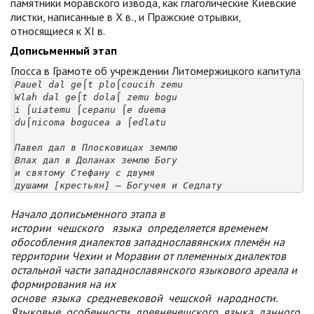
памятники моравского извода, как глаголические Киевские
листки, написанные в X в., и Пражские отрывки,
относящиеся к XI в.
Дописьменный этап
Глосса в Грамоте об учреждении Литомержицкого капитула
Pauel dal ge⌠t plo⌠cou
cih zemu

Wlah dal ge⌠t dola⌠ zemu bogu

i ⌠uiatemu ⌠cepanu ⌠e duema

du⌠nicoma bogucea a ⌠edlatu

Павел дал в Плосковицах землю

Влах дал в Доланах землю Богу

и святому Стефану с двумя

душами [крестьян] – Богучея и Седлату
Начало дописьменного этапа в
истории
чешского
языка
определяется временем
обособления диалектов западнославянских племён на
территории Чехии и Моравии от племенных диалектов
остальной части западнославянского языкового ареала и
формирования на их
основе
языка
средневековой
чешской
народности.
Языковые
особенности
древнечешского
языка
данного