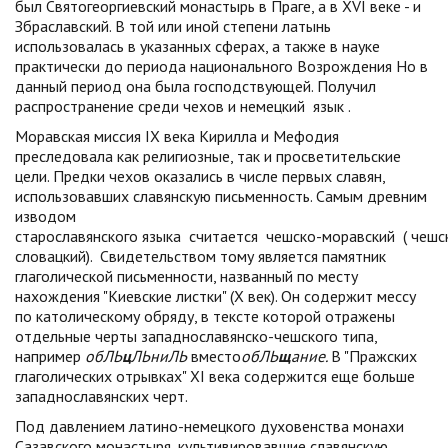
был Святогеоргиевский монастырь в Праге, а в XVI веке - и
Збраславский. В той или иной степени латынь
использовалась в указанных сферах, а также в науке
практически до периода национального Возрождения Но в
данный период она была господствующей. Получил
распространение среди чехов и немецкий
язык
.
Моравская миссия IX века Кирилла и Мефодия
преследовала как религиозные, так и просветительские
цели. Предки чехов оказались в числе первых славян,
использовавших славянскую письменность. Самым древним
изводом
старославянского
языка
считается
чешско-моравский
(
чешс
словацкий). Свидетельством тому является памятник
глаголической письменности, названный по месту
нахождения "Киевские листки" (X век). Он содержит мессу
по католическому обряду, в тексте которой отражены
отдельные черты западнославянско-чешского типа,
например
обЛЬ
ц
ЛЬниЛЬ
вместо
обЛЬ
щ
ание.
В "Пражских
глаголических отрывках" XI века содержится еще больше
западнославянских черт.
Под давлением латино-немецкого духовенства монахи
Сазавского монастыря, культивировавшие славянскую