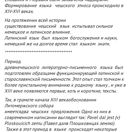
Формирование
языка
чешского
этноса происходило в
XIV-XVI веках.
На протяжении всей истории
существования
чешский
язык
испытывал сильное
немецкое и латинское влияние.
Латинский
язык
был
языком
богослужения и науки,
немецкий же на долгое время стал
языком
знати.
**************************************
Период
древнечешского
литературно-письменного
языка
был
подготовлен образцами функционирующей латинской и
старославянской письменности. Этот опыт стал толчком к
более пристальному вниманию к родному
языку
, и уже в
XIII веке появляются первые, хоть и короткие, тексты.
Так, в грамоте начала XIII векаобосновании
Литомержского собора
имеетсядва
чешских
предложения. Одно из них в
современном написании выглядит так: Pavel dal jest (v)
Ploskouicich zemu (Павел далв Плошковицах землю).
Также в этот преиод в
языке
происходят некоторые