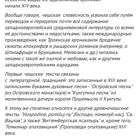
начала XIV века.
Вообще говоря,
чешская
словесность усвоила себе путём
переводов и переделок почти всё содержание
западноевропейской средневековой литературы со всеми
её достоинствами и недостатками; такие международные
произведения, как Троянская хроникаили бродячие
сюжеты апокрифов и рыцарских романов (например, о
Штильфриде и Брунцвике, Мелюзии и др.) читались
чехами с такой же охотой и любовью, как и другими
западноевропейскими народами.
Первые
чешские
тексты связаны
с
литературной
традицией: это записанные в XIII веке
латинскими буквами духовные песни - "Островская песнь"
(из Островского монастыря) и "Кунгутина песнь" из
молитвенника дочери короля Пршемысла II Кунгуты.
К этому же столетию относятся и другие древнечешские
тексты: "Hospodine, pomiluj ny" (Господи, помилуй нас), "Св.
Вацлав", а также "Виттембергская псалтырь" и, кроме того,
"Гомилиар опатовицкий" (Проповеди опатовицкие) XIII
века.