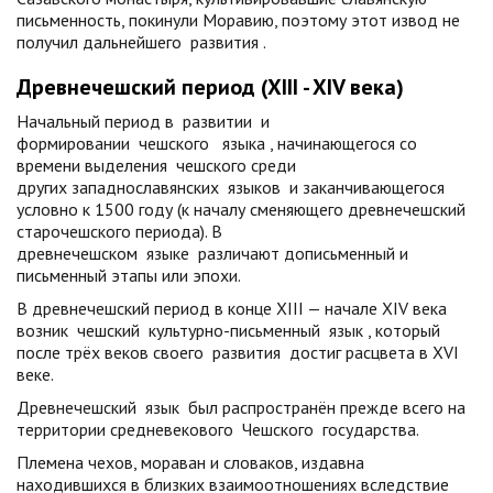
письменность, покинули Моравию, поэтому этот извод не
получил дальнейшего
развития
.
Древнечешский период (XIII - XIV века)
Начальный период в
развитии
и
формировании
чешского
языка
, начинающегося со
времени выделения
чешского
среди
других западнославянских
языков
и заканчивающегося
условно к 1500 году (к началу сменяющего древнечешский
старочешского периода). В
древнечешском
языке
различают дописьменный и
письменный этапы или эпохи.
В древнечешский период в конце XIII — начале XIV века
возник
чешский
культурно-письменный
язык
, который
после трёх веков своего
развития
достиг расцвета в XVI
веке.
Древнечешский
язык
был распространён прежде всего на
территории средневекового
Чешского
государства.
Племена чехов, мораван и словаков, издавна
находившихся в близких взаимоотношениях вследствие