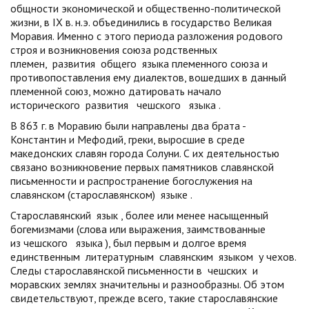
общности экономической и общественно-политической
жизни, в IX в. н.э. объединились в государство Великая
Моравия. Именно с этого периода разложения родового
строя и возникновения союза родственных
племен,
развития
общего
языка
племенного союза и
противопоставления ему диалектов, вошедших в данный
племенной союз, можно датировать начало
исторического
развития
чешского
языка
.
В 863 г. в Моравию были направлены два брата -
Константин и Мефодий, греки, выросшие в среде
македонских славян города Солуни. С их деятельностью
связано возникновение первых памятников славянской
письменности и распространение богослужения на
славянском (старославянском)
языке
.
Старославянский
язык
, более или менее насыщенный
богемизмами (слова или выражения, заимствованные
из
чешского
языка
), был первым и долгое время
единственным
литературным
славянским
языком
у чехов.
Следы старославянской письменности в
чешских
и
моравских землях значительны и разнообразны. Об этом
свидетельствуют, прежде всего, такие старославянские