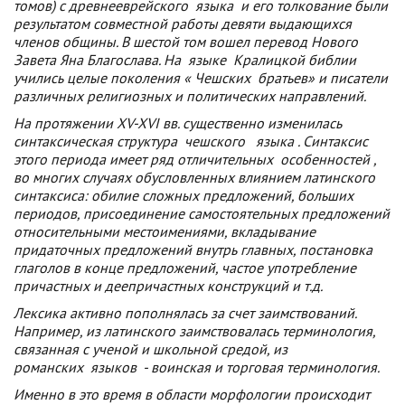
томов) с древнееврейского
языка
и его толкование были
результатом совместной работы девяти выдающихся
членов общины. В шестой том вошел перевод Нового
Завета Яна Благослава. На
языке
Кралицкой библии
учились целые поколения «
Чешских
братьев» и писатели
различных религиозных и политических направлений.
На протяжении XV-XVI вв. существенно изменилась
синтаксическая структура
чешского
языка
. Синтаксис
этого периода имеет ряд отличительных
особенностей
,
во многих случаях обусловленных влиянием латинского
синтаксиса: обилие сложных предложений, больших
периодов, присоединение самостоятельных предложений
относительными местоимениями, вкладывание
придаточных предложений внутрь главных, постановка
глаголов в конце предложений, частое употребление
причастных и деепричастных конструкций и т.д.
Лексика активно пополнялась за счет заимствований.
Например, из латинского заимствовалась терминология,
связанная с ученой и школьной средой, из
романских
языков
- воинская и торговая терминология.
Именно в это время в области морфологии происходит