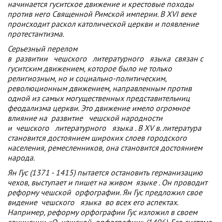
начинается гуситское движение и крестовые походы
против него Священной Римской империи. В XVI веке
происходит раскол католической церкви и появление
протестантизма.
Серьезный перелом
в
развитии
чешского
литературного
языка
связан с
гуситским движением, которое было не только
религиозным, но и социально-политическим,
революционным движением, направленным против
одной из самых могущественных представительниц
феодализма церкви. Это движение имело огромное
влияние на
развитие
чешской
народности
и
чешского
литературного
языка
. В XV в. литература
становится достоянием широких слоев городского
населения, ремесленников, она становится достоянием
народа.
Ян Гус (1371 - 1415) пытается остановить германизацию
чехов, выступает и пишет на живом
языке
. Он проводит
реформу
чешской
орфографии. Ян Гус предложил свое
видение
чешского
языка
во всех его аспектах.
Например, реформу орфографии Гус изложил в своем