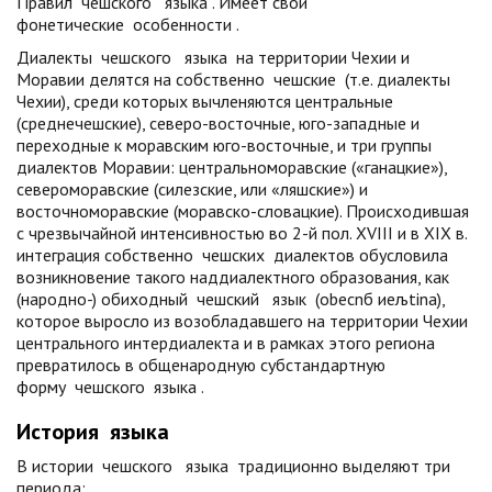
Правил
чешского
языка
. Имеет свои
фонетические
особенности
.
Диалекты
чешского
языка
на территории Чехии и
Моравии делятся на собственно
чешские
(т.е. диалекты
Чехии), среди которых вычленяются центральные
(среднечешские), северо-восточные, юго-западные и
переходные к моравским юго-восточные, и три группы
диалектов Моравии: центральноморавские («ганацкие»),
североморавские (силезские, или «ляшские») и
восточноморавские (моравско-словацкие). Происходившая
с чрезвычайной интенсивностью во 2-й пол. XVIII и в XIX в.
интеграция собственно
чешских
диалектов обусловила
возникновение такого наддиалектного образования, как
(народно-) обиходный
чешский
язык
(obecnб иeљtina),
которое выросло из возобладавшего на территории Чехии
центрального интердиалекта и в рамках этого региона
превратилось в общенародную субстандартную
форму
чешского
языка
.
История
языка
В истории
чешского
языка
традиционно выделяют три
периода: