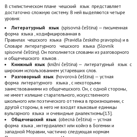
В стилистическом плане
чешский
язык
представляет
достаточно сложную систему. В ней выделяются четыре
уровня:
Литературный
язык
(spisovná čeština) — письменная
форма
языка
, кодифицированная в
Правилах
чешского
языка
(Pravidla českého pravopisu) и в
Словаре
литературного
чешского
языка
(Slovník
spisovné češtiny). Он пополняется словами из разговорного
и общечешского
языков
.
Книжный
язык
(knižní čeština) —
литературный
язык
с
широким использованием устаревших слов.
Разговорный
язык
(hovorová čeština) — устная
форма
литературного
языка
, с некоторыми
заимствованиями из общечешского. Он, с одной стороны,
не имеет излишне старательного, искусственного
школьного или поэтического оттенка в произношении, с
другой стороны, в него не входят языковые единицы
вульгарного
языка
и очевидные диалектизмы
[13]
.
Общечешский
язык
(obecná čeština) — устная
форма
языка
, интердиалект или койнэ в Богемии и
западной Моравии, частично следующая нормам