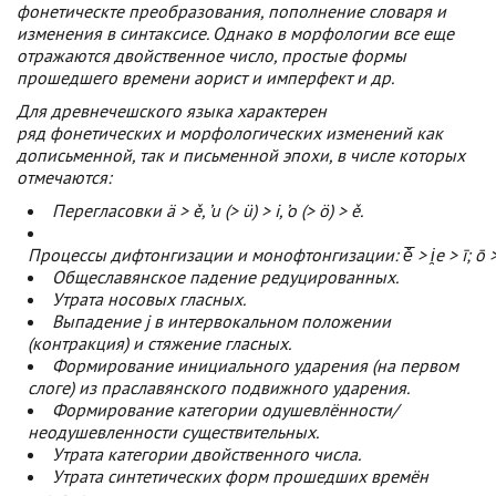
фонетическте преобразования, пополнение словаря и
изменения в синтаксисе. Однако в морфологии все еще
отражаются двойственное число, простые формы
прошедшего времени аорист и имперфект и др.
Для древнечешского языка характерен
ряд фонетических и морфологических изменений как
дописьменной, так и письменной эпохи, в числе которых
отмечаются:
Перегласовки
ä
>
ě
,
’u
(>
ü
) >
i
,
’o
(>
ö
) >
ě
.
Процессы дифтонгизации и монофтонгизации:
ě̅
>
i̯e
>
ī
;
ō
Общеславянское падение редуцированных.
Утрата носовых гласных.
Выпадение
j
в интервокальном положении
(контракция) и стяжение гласных.
Формирование инициального ударения (на первом
слоге) из праславянского подвижного ударения.
Формирование категории одушевлённости/
неодушевленности существительных.
Утрата категории двойственного числа.
Утрата синтетических форм прошедших времён