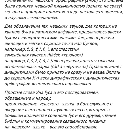
сочинении «О
чешской
орфографии» (1406). Его система
была принята
чешской
письменностью (однако не сразу),
где она в принципе применяется до настоящего времени,
и научным языкознанием.
Для обозначения тех
чешских
звуков, для которых не
хватало букв в латинском алфавите, предлагалось ввести
буквы с диакритическими знаками. Так, для передачи
шипящих и мягких служила точка над буквой,
например,
ċ
,
ṡ
,
ż
,
ṙ
,
ṅ
,
ṫ
, впоследствии
заменённая гачеком (
háček
«крючок»),
например,
č
,
š
,
ž
,
ř
,
ň
,
ť
. Для передачи долготы гласных
использовалась чарка (
čárka
«чёрточка»). Правописание с
диакритиками было принято не сразу и не везде. Вплоть
до середины XVI века диграфическая и диакритическая
орфографии использовались параллельно.
Простые слова Яна Гуса и его последователей,
обращенные к народу,
проникновение
чешского
языка
в богослужение и
введение в его процесс духовных песен, которые в
большом количестве сочиняли Гус и его друзья, чтение
Библии и комментирование священного писания
на
чешском
языке
- все это способствовало