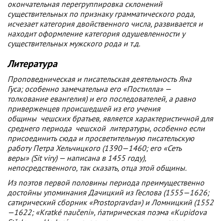
окончательная перегруппировка склонений
существительных по признаку грамматического рода,
исчезает категория двойственного числа, развивается и
находит оформление категория одушевленности у
существительных мужского рода и т.д.
Литература
Проповедническая и писательская деятельность Яна
Гуса; особенно замечательна его «Постилла» —
толкование евангелия) и его последователей, а равно
приверженцев происшедшей из его учения
общины
чешских
братьев, является характеристичной для
среднего периода
чешской
литературы, особенно если
присоединить сюда и просветительную писательскую
работу Петра Хельчицкого (1390—1460; его «Сеть
веры» (Sit viry) — написана в 1455 году),
непосредственного, так сказать, отца этой общины.
Из поэтов первой половины периода преимущественно
достойны упоминания Дачицкий из Геслова (1555—1626;
сатирический сборник «Prostopravda») и Ломницкий (1552
—1622; «Kratké naučeni», ńатирическая поэма «Kupidova