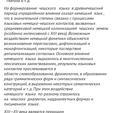
глагола и т. д.
На формирование
чешского
языка
в древнечешский
период определённое влияние оказал немецкий
язык
,
что в значительной степени связано с процессами
языковых немецко-чешских контактов, вызванных
средневековой немецкой колонизацией
чешских
земель
(особенно интенсивной с XIII века). Возможным
воздействием немецкой фонетики объясняется
возникновение перегласовок, дифтонгизаций и
монофтонгизаций, некоторые последствия
депалатализации согласных. Основное влияние
немецкого
языка
выразилось в многочисленных
лексических заимствованиях, результаты языковых
контактов прослеживаются в
области словообразования, фразеологии, в образовании
ряда грамматических форм и синтаксических
конструкций, в выражении некоторых семантических
категорий и т. д. При этом воздействие
немецкого
языка
по-разному отразилось
на
чешских
диалектах, наддиалектных формах и
письменном
языке
.
XIII—XV века являются периодом