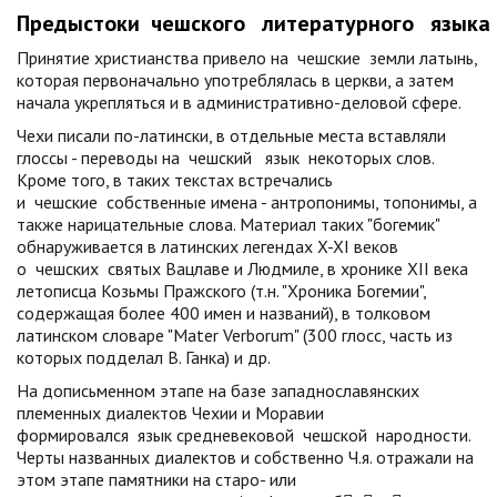
Предыстоки
чешского
литературного
языка
Принятие христианства привело на
чешские
земли латынь,
которая первоначально употреблялась в церкви, а затем
начала укрепляться и в административно-деловой сфере.
Чехи писали по-латински, в отдельные места вставляли
глоссы - переводы на
чешский
язык
некоторых слов.
Кроме того, в таких текстах встречались
и
чешские
собственные имена - антропонимы, топонимы, а
также нарицательные слова. Материал таких "богемик"
обнаруживается в латинских легендах X-XI веков
о
чешских
святых Вацлаве и Людмиле, в хронике XII века
летописца Козьмы Пражского (т.н. "Хроника Богемии",
содержащая более 400 имен и названий), в толковом
латинском словаре "Mater Verborum" (300 глосс, часть из
которых подделал В. Ганка) и др.
На дописьменном этапе на базе западнославянских
племенных диалектов Чехии и Моравии
формировался
язык
средневековой
чешской
народности.
Черты названных диалектов и собственно Ч.я. отражали на
этом этапе памятники на старо- или