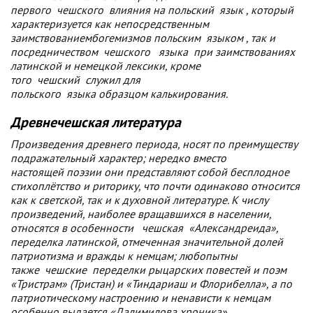
первого
чешского
влияния на польский
язык
, который
характеризуется как непосредственным
заимствованиембогемизмов польским
языком
, так и
посредничеством
чешского
языка
при заимствованиях
латинской и немецкой лексики, кроме
того
чешский
служил для
польского
языка
образцом калькирования.
Древнечешская литература
Произведения древнего периода, носят по преимуществу
подражательный характер; нередко вместо
настоящей поэзии они представляют собой бесплодное
стихоплётство и риторику, что почти одинаково относится
как к светской, так и к духовной литературе. К числу
произведений, наиболее вращавшихся в населении,
относятся в
особенности
чешская
«Александреида»,
переделка латинской, отмеченная значительной долей
патриотизма и вражды к немцам; любопытны
также
чешские
переделки рыцарских повестей и поэм
«Тристрам» (Тристан) и «Тиндариаш и Флорибелла», а по
патриотическому настроению и ненависти к немцам
особенно выдается «Далимилова хроника»