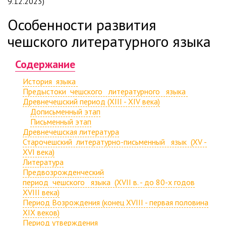
9.12.2023)
Особенности развития
чешского литературного языка
Содержание
История языка
Предыстоки чешского литературного языка
Древнечешский период (XIII - XIV века)
Дописьменный этап
Письменный этап
Древнечешская литература
Старочешский литературно-письменный язык (XV -
XVI века)
Литература
Предвозрожденческий
период чешского языка (XVII в. - до 80-х годов
XVIII века)
Период Возрождения (конец XVIII - первая половина
XIX веков)
Период утверждения