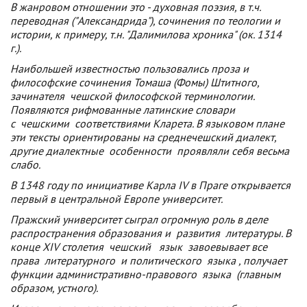
В жанровом отношении это - духовная поэзия, в т.ч.
переводная ("Александрида"), сочинения по теологии и
истории, к примеру, т.н. "Далимилова хроника" (ок. 1314
г.).
Наибольшей известностью пользовались проза и
философские сочинения Томаша (Фомы) Штитного,
зачинателя
чешской
философской терминологии.
Появляются рифмованные латинские словари
с
чешскими
соответствиями Кларета. В языковом плане
эти тексты ориентированы на среднечешский диалект,
другие диалектные
особенности
проявляли себя весьма
слабо.
В 1348 году по инициативе Карла IV в Праге открывается
первый в центральной Европе университет.
Пражский университет сыграл огромную роль в деле
распространения образования и
развития
литературы. В
конце XIV столетия
чешский
язык
завоевывает все
права
литературного
и политического
языка
, получает
функции административно-правового
языка
(главным
образом, устного).