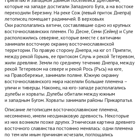
Припятью и Западной Двиной поселились дреговичи,
которые на западе достигали Западного Буга, а на востоке
переходили Березину. На реке Сож (левый приток Днепра)
летописец помещает радимичей. В верховьях
Оки располагались вятичи, составлявшие одно из крупных
восточнославянских племен. По Десне, Семи (Сейму) и Суле
расположились северяне, которые вместе с вятичами
занимали восточную окраину восточнославянской
территории. По правую сторону Днепра, на юг от Припяти,
между рекой Горынь, ее притоком Случь и рекой Тетеревом,
жили древляне. Земли по среднему течению Днепра, между
рекой Тетеревом на севере и рекой Рось (Ръсь) на юге,
на Правобережье, занимали поляне. Южную окраину
восточнославянского мира населяли большие племена –
уличи и тиверцы. Наконец, на юго-западе располагались
дулебы и хорваты. Дулебы обитали между южным
и западным Бугом. Хорваты занимали районы Прикарпатья.
Описание летописцем восточнославянские племена,
несомненно, имели неодинаковую древность. Некоторые
из них возникли позже других. Этническая картина древнего
восточного славянства постоянно менялась: одни племена
по тем или иным причинам исчезали, поглощались