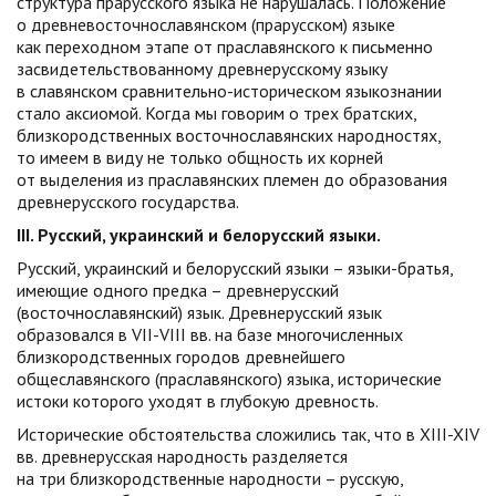
структура прарусского языка не нарушалась. Положение
о древневосточнославянском (прарусском) языке
как переходном этапе от праславянского к письменно
засвидетельствованному древнерусскому языку
в славянском сравнительно-историческом языкознании
стало аксиомой. Когда мы говорим о трех братских,
близкородственных восточнославянских народностях,
то имеем в виду не только общность их корней
от выделения из праславянских племен до образования
древнерусского государства.
III
. Русский, украинский и белорусский языки.
Русский, украинский и белорусский языки – языки-братья,
имеющие одного предка – древнерусский
(восточнославянский) язык. Древнерусский язык
образовался в VII-VIII вв. на базе многочисленных
близкородственных городов древнейшего
общеславянского (праславянского) языка, исторические
истоки которого уходят в глубокую древность.
Исторические обстоятельства сложились так, что в XIII-XIV
вв. древнерусская народность разделяется
на три близкородственные народности – русскую,