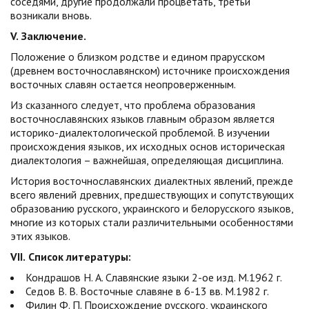
соседями, другие продолжали процветать, третьи
возникали вновь.
V.
Заключение.
Положение о близком родстве и едином прарусском
(древнем восточнославянском) источнике происхождения
восточных славян остается неопроверженным.
Из сказанного следует, что проблема образования
восточнославянских языков главным образом является
историко-диалектологической проблемой. В изучении
происхождения языков, их исходных основ историческая
диалектология – важнейшая, определяющая дисциплина.
История восточнославянских диалектных явлений, прежде
всего явлений древних, предшествующих и сопутствующих
образованию русского, украинского и белорусского языков,
многие из которых стали различительными особенностями
этих языков.
VII.
Список литературы:
Кондрашов Н. А. Славянские языки 2-ое изд. М.1962 г.
Седов В. В. Восточные славяне в 6-13 вв. М.1982 г.
Филин Ф. П. Происхождение русского, украинского