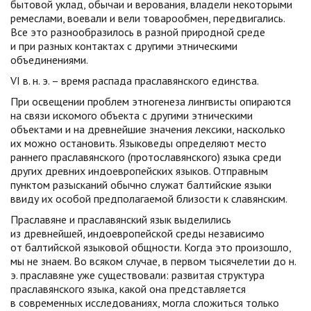
бытовой уклад, обычаи и верования, владели некоторыми
ремеслами, воевали и вели товарообмен, передвигались.
Все это разнообразилось в разной природной среде
и при разных контактах с другими этническими
объединениями.
VI в. н. э. – время распада праславянского единства.
При освещении проблем этногенеза лингвисты опираются
на связи искомого объекта с другими этническими
объектами и на древнейшие значения лексики, насколько
их можно остановить. Языковеды определяют место
раннего праславянского (протославянского) языка среди
других древних индоевропейских языков. Отправным
пунктом разысканий обычно служат балтийские языки
ввиду их особой предполагаемой близости к славянским.
Праславяне и праславянский язык выделились
из древнейшей, индоевропейской среды независимо
от балтийской языковой общности. Когда это произошло,
мы не знаем. Во всяком случае, в первом тысячелетии до н.
э. праславяне уже существовали: развитая структура
праславянского языка, какой она представляется
в современных исследованиях, могла сложиться только