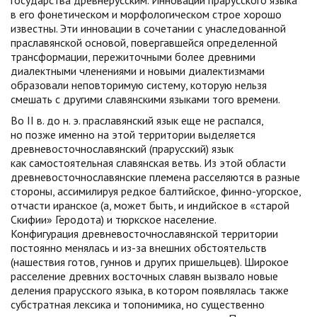
государства древнерусским. Инновации прарусского языка
в его фонетическом и морфологическом строе хорошо
известны. Эти инновации в сочетании с унаследованной
праславянской основой, повергавшейся определенной
трансформации, пережиточными более древними
диалектными членениями и новыми диалектизмами
образовали неповторимую систему, которую нельзя
смешать с другими славянскими языками того времени.
Во II в. до н. э. праславянский язык еще не распался,
но позже именно на этой территории выделяется
древневосточнославянский (прарусский) язык
как самостоятельная славянская ветвь. Из этой области
древневосточнославянские племена расселяются в разные
стороны, ассимилируя редкое балтийское, финно-угорское,
отчасти иранское (а, может быть, и индийское в «старой
Скифии» Геродота) и тюркское население.
Конфигурация древневосточнославянской территории
постоянно менялась и из-за внешних обстоятельств
(нашествия готов, гуннов и других пришельцев). Широкое
расселение древних восточных славян вызвало новые
деления прарусского языка, в котором появлялась также
субстратная лексика и топонимика, но существенно