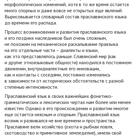
морфологических изменений, хотя в то же время остается
много спорных и даже вовсе не открытых еще явлений.
Вырисовывается словарный состав праславянского языка
до времени его распада.
Процесс возникновения и развития праславянского языка
и его поздних наследников был очень сложным,
не похожим на механическое раскалывание праязыка
на его отдельные части – диалекты и языки,
как это представлялось раньше. Славянский мир (как
и другие этноязыковые общности) находился в постоянном
движении, внутридиалектные его инновации,
как и контакты с соседями, постоянно изменялись
в зависимости от исторических обстоятельств с разной
степенью интенсивности.
Праславянский язык в своих важнейших фонетико-
грамматических и лексических чертах нам более или менее
известен. Однако в его происхождении и развитии многое
еще остается неясным и спорным. Праславянский язык
возник и развивался не вне времени и пространства.
Праславяне вели хозяйство (охота и рыбная ловля,
скотоводство и примитивное земледелие), имели свой