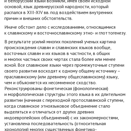
и белорусский языки возникли, имея своей исходной
основой, язык древнерусской народности, который
распался в XIII-XIV вв. под воздействием внутренних
причин и внешних обстоятельств.
Иначе обстоит дело с исследованиями, относящимися
к славянскому и восточнославянскому этно- и глоттогенезу.
В результате усилий многих поколений ученых картина
происхождения славян и славянских языков вообще,
восточных славян и их языков в частности, в общих
и многих частных своих чертах стала более или менее
ясной. Все славянские языки через промежуточные ступени
своего развития восходят к одному общему источнику –
праславянскому (или древнему общеславянскому) языку,
чем и объясняется их несомненное сходство.
Реконструированы фонетическая (фонологическая)
и морфологическая структуры этого языка в их длительном
развитии (начиная с переходной протославянской ступени,
когда славянское этноязыковое объединение стало
выделяться и отличаться от других древних
индоевропейских объединений) с их закономерностями,
установлена последовательность (относительная
хронология) многих существенных фонетико-