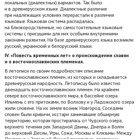
локальных (диалектных) вариантов. Так было
и в древнерусском языке. Диалектные различия
при надлежащих условиях перерастали в различия
языковые. Языковая система распадалась
на близкородственные, но самостоятельные языковые
системы с присущими для них особыми внутренними
законами развития. На базе древнерусского языка возникли
русский, украинский и белорусский языки.
IV
. «Повесть временных лет» о происхождении славян
и о восточнославянских племенах.
В летописи по своим подробностям описание
восточнославянских племен, из которых и складывается
древнерусская народность. Летописцу было известно
двенадцать восточнославянских племен. На крайнем
севере восточнославянского мира, в бассейне озера
Ильмень с его притоками, по Волхову и у Ладожского озера
жили словене. На их земле возник Новгород. Соседями
словен были кривичи, исстари занимавшие обширную
территорию, которая простиралась от Чудского озера,
верхнего течения рек Западной Двины, Днепра и Волги
до верховий Десны, Угры, Сожа, Москвы и Клязьмы. Между