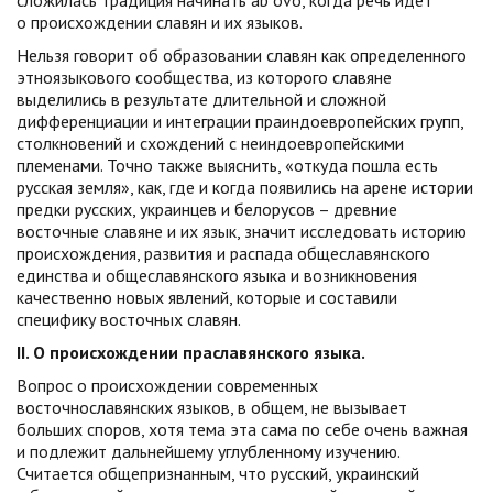
сложилась традиция начинать ab ovo, когда речь идет
о происхождении славян и их языков.
Нельзя говорит об образовании славян как определенного
этноязыкового сообщества, из которого славяне
выделились в результате длительной и сложной
дифференциации и интеграции праиндоевропейских групп,
столкновений и схождений с неиндоевропейскими
племенами. Точно также выяснить, «откуда пошла есть
русская земля», как, где и когда появились на арене истории
предки русских, украинцев и белорусов – древние
восточные славяне и их язык, значит исследовать историю
происхождения, развития и распада общеславянского
единства и общеславянского языка и возникновения
качественно новых явлений, которые и составили
специфику восточных славян.
II
. О происхождении праславянского языка.
Вопрос о происхождении современных
восточнославянских языков, в общем, не вызывает
больших споров, хотя тема эта сама по себе очень важная
и подлежит дальнейшему углубленному изучению.
Считается общепризнанным, что русский, украинский