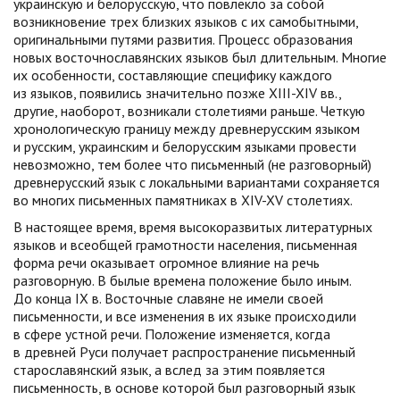
украинскую и белорусскую, что повлекло за собой
возникновение трех близких языков с их самобытными,
оригинальными путями развития. Процесс образования
новых восточнославянских языков был длительным. Многие
их особенности, составляющие специфику каждого
из языков, появились значительно позже XIII-XIV вв.,
другие, наоборот, возникали столетиями раньше. Четкую
хронологическую границу между древнерусским языком
и русским, украинским и белорусским языками провести
невозможно, тем более что письменный (не разговорный)
древнерусский язык с локальными вариантами сохраняется
во многих письменных памятниках в XIV-XV столетиях.
В настоящее время, время высокоразвитых литературных
языков и всеобщей грамотности населения, письменная
форма речи оказывает огромное влияние на речь
разговорную. В былые времена положение было иным.
До конца IX в. Восточные славяне не имели своей
письменности, и все изменения в их языке происходили
в сфере устной речи. Положение изменяется, когда
в древней Руси получает распространение письменный
старославянский язык, а вслед за этим появляется
письменность, в основе которой был разговорный язык