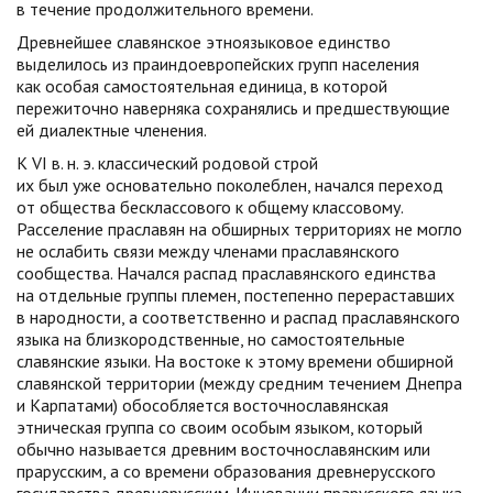
в течение продолжительного времени.
Древнейшее славянское этноязыковое единство
выделилось из праиндоевропейских групп населения
как особая самостоятельная единица, в которой
пережиточно наверняка сохранялись и предшествующие
ей диалектные членения.
К VI в. н. э. классический родовой строй
их был уже основательно поколеблен, начался переход
от общества бесклассового к общему классовому.
Расселение праславян на обширных территориях не могло
не ослабить связи между членами праславянского
сообщества. Начался распад праславянского единства
на отдельные группы племен, постепенно перераставших
в народности, а соответственно и распад праславянского
языка на близкородственные, но самостоятельные
славянские языки. На востоке к этому времени обширной
славянской территории (между средним течением Днепра
и Карпатами) обособляется восточнославянская
этническая группа со своим особым языком, который
обычно называется древним восточнославянским или
прарусским, а со времени образования древнерусского