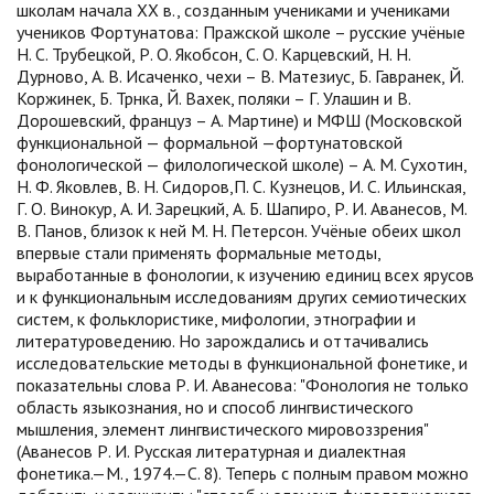
школам начала ХХ в., созданным учениками и учениками
учеников Фортунатова: Пражской школе – русские учёные
Н. С. Трубецкой, Р. О. Якобсон, С. О. Карцевский, Н. Н.
Дурново, А. В. Исаченко, чехи – В. Матезиус, Б. Гавранек, Й.
Коржинек, Б. Трнка, Й. Вахек, поляки – Г. Улашин и В.
Дорошевский, француз – А. Мартине) и МФШ (Московской
функциональной — формальной —фортунатовской
фонологической — филологической школе) – А. М. Сухотин,
Н. Ф. Яковлев, В. Н. Сидоров,П. С. Кузнецов, И. С. Ильинская,
Г. О. Винокур, А. И. Зарецкий, А. Б. Шапиро, Р. И. Аванесов, М.
В. Панов, близок к ней М. Н. Петерсон. Учёные обеих школ
впервые стали применять формальные методы,
выработанные в фонологии, к изучению единиц всех ярусов
и к функциональным исследованиям других семиотических
систем, к фольклористике, мифологии, этнографии и
литературоведению. Но зарождались и оттачивались
исследовательские методы в функциональной фонетике, и
показательны слова Р. И. Аванесова: "Фонология не только
область языкознания, но и способ лингвистического
мышления, элемент лингвистического мировоззрения"
(Аванесов Р. И. Русская литературная и диалектная
фонетика.—М., 1974.—С. 8). Теперь с полным правом можно