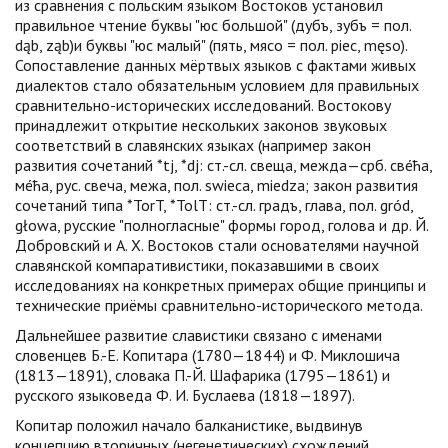
из сравнения с польским языком Востоков установил
правильное чтение буквы "юс большой" (дубъ, зубъ = пол.
dąb, ząb)и буквы "юс малый" (пять, мясо = пол. piec, męso).
Сопоставление данных мёртвых языков с фактами живых
диалектов стало обязательным условием для правильных
сравнительно-исторических исследований. Востокову
принадлежит открытие нескольких законов звуковых
соответствий в славянских языках (например закон
развития сочетаний *tj, *dj: ст.-сл. свеща, межда—срб. свéћа,
мéћа, рус. свеча, межа, пол. swieca, miedza; закон развития
сочетаний типа *TorT, *TolT: ст.-сл. градъ, глава, пол. gród,
głowa, русские "полногласные" формы город, голова и др. Й.
Добровский и А. Х. Востоков стали основателями научной
славянской компаративистики, показавшими в своих
исследованиях на конкретных примерах общие принципы и
технические приёмы сравнительно-исторического метода.
Дальнейшее развитие славистики связано с именами
словенцев Б.-Е. Копитара (1780—1844) и Ф. Миклошича
(1813—1891), словака П.-Й. Шафарика (1795—1861) и
русского языковеда Ф. И. Буслаева (1818—1897).
Копитар положил начало балканистике, выдвинув
концепцию вторичных (негенетических) схождений