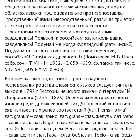
"Российской грамматике", вышедшей в 1755 г., на примере
общности и различия в системе числительных, в других
областях лексики последовательно противопоставлял
"сродственные" языки "несродственным", различая при этом
степени родства и генетической отдалённости.
"Представим долготу времени, которую сии языки
разделились! Польский и российский языки коль давно
разделились! Подумай же, когда курляндский (латыш-ский)!
Подумай же, когда латинский, греческий, немецкий,
российский! О глубокая древность!> (Ломоносов М. В. Полн.
собр. соч.—Т. VII—М. 1952.—С. 658—659; ср. также там же, с.
587, 595, 609 и т. VI, с. 405).
Важным шагом к подготовке строгого научного
исследования родства славянских языков следует считать
выход в 1792 г. "Истории чешского языка и литературы" Й.
Добровского (1753—1829). Определяя место славянских
языков среди других европейских, Добровский установил
ряд неизвестных ранее соответствий (лат. hiems—‘зима’,
лат. granum—слав. зрьно, лат. glans—слав. желудь, лат. veho
—слав. везљ, лат. lingo—слав. лизати, лат. musca—слав. муха,
нем. Gold—слав. злато, нем. Herz—слав. срьдьце, нем. heillen
—слав. целити, лат. faba—слав. бобъ, лат. fodio—слав. бодя,