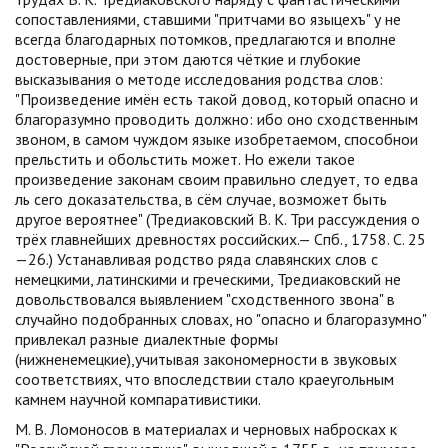
сопоставлениями, ставшими "притчами во языцехъ" у не
всегда благодарных потомков, предлагаются и вполне
достоверные, при этом даются чёткие и глубокие
высказывания о методе исследования родства слов:
"Произведение имён есть такой довод, который опасно и
благоразумно проводить должно: ибо оно сходственным
звоном, в самом чуждом языке изобретаемом, способнои
прельстить и обольстить может. Но ежели такое
произведение законам своим правильно следует, то едва
ль сего доказательства, в сём случае, возможет быть
другое вероятнее" (Тредиаковский В. К. Три рассуждения о
трёх главнейших древностях российских.— Спб., 1758. C. 25
—26.) Устанавливая родство ряда славянских слов с
немецкими, латинскими и греческими, Тредиаковский не
довольствовался выявлением "сходственного звона" в
случайно подобранных словах, но "опасно и благоразумно"
привлекал разные диалектные формы
(нижненемецкие),учитывая закономерности в звуковых
соответствиях, что впоследствии стало краеугольным
камнем научной компаративистики.
М. В. Ломоносов в материалах и черновых набросках к