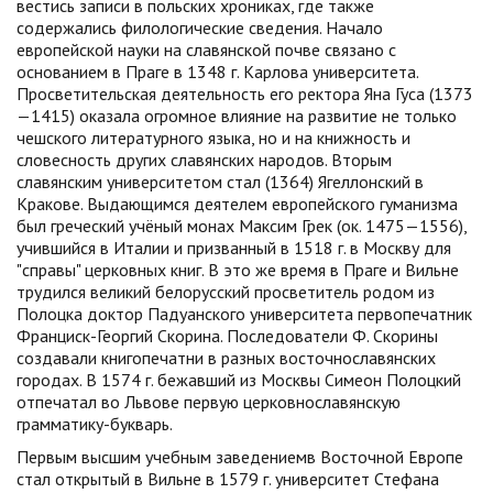
вестись записи в польских хрониках, где также
содержались филологические сведения. Начало
европейской науки на славянской почве связано с
основанием в Праге в 1348 г. Карлова университета.
Просветительская деятельность его ректора Яна Гуса (1373
—1415) оказала огромное влияние на развитие не только
чешского литературного языка, но и на книжность и
словесность других славянских народов. Вторым
славянским университетом стал (1364) Ягеллонский в
Кракове. Выдающимся деятелем европейского гуманизма
был греческий учёный монах Максим Грек (ок. 1475—1556),
учившийся в Италии и призванный в 1518 г. в Москву для
"справы" церковных книг. В это же время в Праге и Вильне
трудился великий белорусский просветитель родом из
Полоцка доктор Падуанского университета первопечатник
Франциск-Георгий Скорина. Последователи Ф. Скорины
создавали книгопечатни в разных восточнославянских
городах. В 1574 г. бежавший из Москвы Симеон Полоцкий
отпечатал во Львове первую церковнославянскую
грамматику-букварь.
Первым высшим учебным заведениемв Восточной Европе
стал открытый в Вильне в 1579 г. университет Стефана