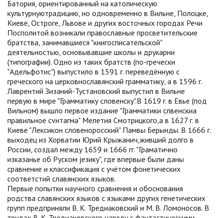
Батория, ориентированный на католическую
культурнуютрадицию, но одновременно в Вильне, Полоцке,
Киеве, Остроге, Львове и других восточных городах Речи
Посполитой возникали православные просветительские
братства, занимавшиеся "книгосписательской"
деятельностью, основывавшие школы и друкарни
(типографии). Одно из таких братств (по-гречески
"Адельфотис") выпустило в 1591 г. переведённую с
греческого на церковнославянский грамматику, а в 1596 г.
Лаврентий Зизаний-Тустановский выпустил в Вильне
первую в мире "Грамматику словенску".В 1619 г. в Евье (под
Вильном) вышло первое издание "Грамматики слвенскиа
правильное сvнтагма" Мелетия Смотрицкого,а в 1627 г. в
Киеве "Лексикон словеноросский" Памвы Берынды. В 1666 г.
выходец из Хорватии Юрий Крыжанич,живший долго в
России, создал между 1659 и 1666 гг. "Граматично
изказанье об Руском jезику", где впервые были даны
сравнение и классификация с учётом фонетических
соответстий славянских языков.
Первые попытки научного сравнения и обоснования
родства славянских языков с языками других генетических
групп предприняли В. К. Тредиаковский и М. В. Ломоносов. В
трудах В. К. Тредиаковского наряду с фантастическими