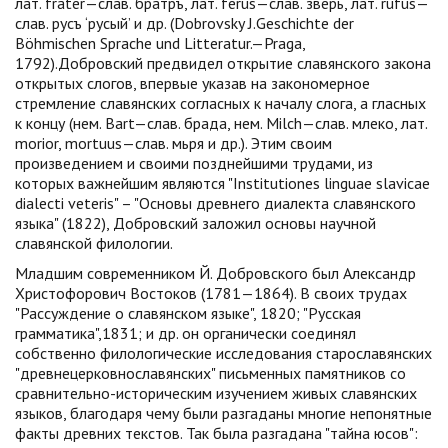
лат. frater—слав. братръ, лат. ferus—слав. зверь, лат. rufus—
cлав. русъ ‘русый’ и др. (Dobrovsky J.Geschichte der
Böhmischen Sprache und Litteratur.—Praga,
1792).Добровский предвидел открытие славянского закона
открытых слогов, впервые указав на закономерное
стремление славянских согласных к началу слога, а гласных
к концу (нем. Bart—cлав. брада, нем. Milch—слав. млеко, лат.
morior, mortuus—слав. мьря и др.). Этим своим
произведением и своими позднейшими трудами, из
которых важнейшим являются "Institutiones linguae slavicae
dialecti veteris" – "Основы древнего диалекта славянского
языка" (1822), Добровский заложил основы научной
славянской филологии.
Младшим современником Й. Добровского был Александр
Христофорович Востоков (1781—1864). В своих трудах
"Рассуждение о славянском языке", 1820; "Русская
грамматика",1831; и др. он органически соединял
собственно филологические исследования старославянских
"древнецерковнославянских" письменных памятников со
сравнительно-историческим изучением живых славянских
языков, благодаря чему были разгаданы многие непонятные
факты древних текстов. Так была разгадана "тайна юсов":