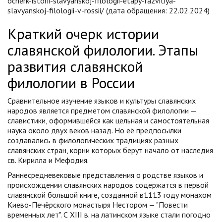
ocherk-istorii-slavyanskoj-filologii-etapy-razvitiya-
slavyanskoj-filologii-v-rossii/ (дата обращения: 22.02.2024)
Краткий очерк истории
славянской филологии. Этапы
развития славянской
филологии в России
Сравнительное изучение языков и культуры славянских
народов является предметом славянской филологии —
славистики, оформившейся как цельная и самостоятельная
наука около двух веков назад. Но её предпосылки
создавались в филологических традициях разных
славянских стран, корни которых берут начало от наследия
св. Кирилла и Мефодия.
Раннесредневековые представления о родстве языков и
происхождении славянских народов содержатся в первой
славянской большой книге, созданной в1113 году монахом
Киево-Печёрского монастыря Нестором — "Повести
временных лет". С XIII в. на латинском языке стали погодно