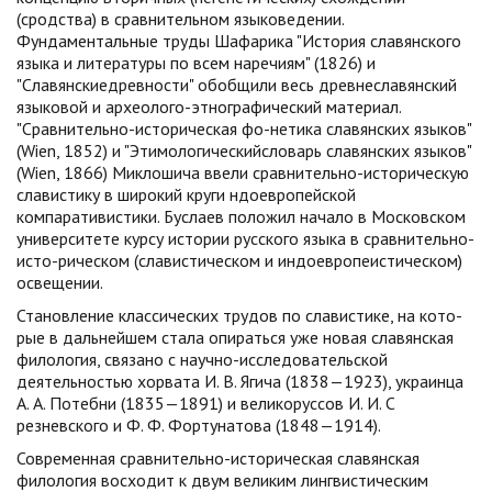
(сродства) в сравнительном языковедении.
Фундаментальные труды Шафарика "История славянского
языка и литературы по всем наречиям" (1826) и
"Славянскиедревности" обобщили весь древнеславянский
языковой и археолого-этнографический материал.
"Сравнительно-историческая фо-нетика славянских языков"
(Wien, 1852) и "Этимологическийсловарь славянских языков"
(Wien, 1866) Миклошича ввели сравнительно-историческую
славистику в широкий круги ндоевропейской
компаративистики. Буслаев положил начало в Московском
университете курсу истории русского языка в сравнительно-
исто-рическом (славистическом и индоевропеистическом)
освещении.
Становление классических трудов по славистике, на кото-
рые в дальнейшем стала опираться уже новая славянская
филология, связано с научно-исследовательской
деятельностью хорвата И. В. Ягича (1838—1923), украинца
А. А. Потебни (1835—1891) и великоруссов И. И. С
резневского и Ф. Ф. Фортунатова (1848—1914).
Современная сравнительно-историческая славянская
филология восходит к двум великим лингвистическим