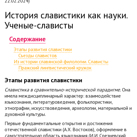
22.02.2024)
История славистики как науки.
Ученые-слависты
Содержание
Этапы развития славистики
Съезды славистов
Из истории славянской филологии. Слависты
Пражский лингвистический кружок
Этапы развития славистики
Славистика в сравнительно-исторической парадигме.
Она
имела междисциплинарный характер: взаимодействие
языкознания, литературоведения, фольклористики,
этнографии, искусствоведения, археологии, материальной и
духовной культуры.
Первые фундаментальные открытия и достижения
отечественной славистики (А.Х. Востоков), оформление в
самостоятельную
область языкознания (И.И. Срезневский,