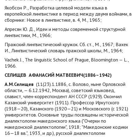
Якобсон Р., Разработка целевой модели языка в
европейской лингвистике в период между двумя войнами, в
сборнике: Новое в лингвистике, в. 4, М., 1965;
Апресян Ю. Д., Идеи и методы современной структурной
лингвистики, М., 1966;
Пражский лингвистический кружок. Сб. ст., М., 1967; Вахек
И., Лингвистический словарь пражской школы, М., 1964;
Vachek J., The linguistic School of Prague, Bloomington — L.,
1966.
СЕЛИЩЕВ АФАНАСИЙ МАТВЕЕВИЧ(1886–1942)
А.М.Селищев
(11(23).1.1886, с. Волово, ныне Орловской
области, — 6.12.1942, Москва), советский языковед,
славист, член-корреспондент АН СССР (1929). Окончил
Казанский университет (1911). Профессор Иркутского
(1918—20), Казанского (1920—21) и Московского (с 1921)
университетов. Основные труды посвящены исторической
диалектологии македонского языка ("Очерки по
македонской диалектологии", 1918; "Македонские кодики
16—18 вв.", 1933, и др.), русской диалектологии