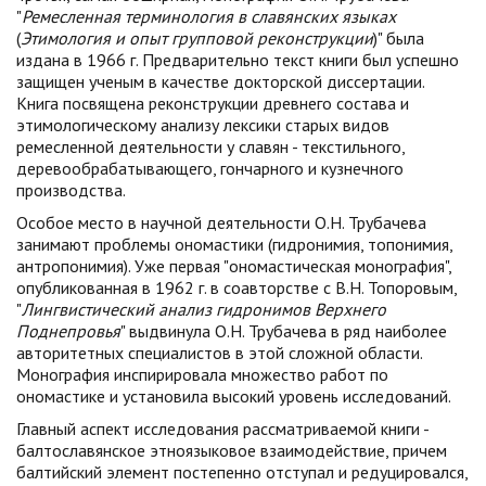
"
Ремесленная терминология в славянских языках
(
Этимология и опыт групповой
реконструкции
)" была
издана в 1966 г. Предварительно текст книги был успешно
защищен ученым в качестве докторской диссертации.
Книга посвящена реконструкции древнего состава и
этимологическому анализу лексики старых видов
ремесленной деятельности у славян - текстильного,
деревообрабатывающего, гончарного и кузнечного
производства.
Особое место в научной деятельности О.Н. Трубачева
занимают проблемы ономастики (гидронимия, топонимия,
антропонимия). Уже первая "ономастическая монография",
опубликованная в 1962 г. в соавторстве с В.Н. Топоровым,
"
Лингвистический анализ гидронимов Верхнего
Поднепровья
" выдвинула О.Н. Трубачева в ряд наиболее
авторитетных специалистов в этой сложной области.
Монография инспирировала множество работ по
ономастике и установила высокий уровень исследований.
Главный аспект исследования рассматриваемой книги -
балтославянское этноязыковое взаимодействие, причем
балтийский элемент постепенно отступал и редуцировался,