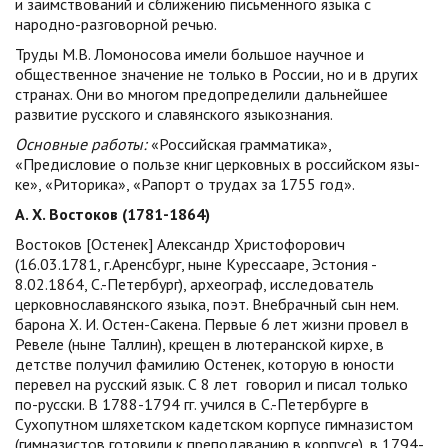
и заимствований и сближению письменного языка с
народно-разговорной речью.
Тру­ды М.В. Ломоносова имели большое научное и
общественное значе­ние не только в России, но и в других
странах. Они во многом предопределили дальней­шее
развитие русского и славянского языкознания.
Основные работы:
«Российская грамматика»,
«Предисловие о пользе книг церковных в российском язы­
ке», «Риторика», «Рапорт о трудах за 1755 год».
А. Х. Востоков (1781-1864)
Востоков [Остенек] Александр Христофорович
(16.03.1781, г.Аренсбург, ныне Курессааре, Эстония -
8.02.1864, С.-Петербург), археограф, исследователь
церковнославянского языка, поэт. Внебрачный сын нем.
барона Х. И. Остен-Сакена. Первые 6 лет жизни провел в
Ревеле (ныне Таллин), крещен в лютеранской кирхе, в
детстве получил фамилию Остенек, которую в юности
перевел на русский язык. С 8 лет говорил и писал только
по-русски. В 1788-1794 гг. учился в С.-Петербурге в
Сухопутном шляхетском кадетском корпусе гимназистом
(гимназистов готовили к преподаванию в корпусе), в 1794-