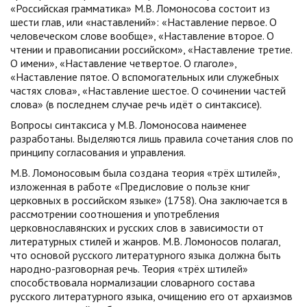
«Российская грамматика» М.В. Ломоносова состоит из
шести глав, или «на­ставлений»: «Наставление первое. О
человеческом слове во­обще», «Наставление второе. О
чтении и правописании рос­сийском», «Наставление третие.
О имени», «Наставление чет­вертое. О глаголе»,
«Наставление пятое. О вспомогательных или служебных
частях слова», «Наставление шестое. О сочинении частей
слова» (в последнем случае речь идёт о синтаксисе).
Вопросы синтаксиса у М.В. Ломоносова наименее
разработаны. Выделяются лишь правила сочетания слов по
принципу согласования и управления.
М.В. Ломоносовым была создана теория «трёх штилей»,
изло­женная в работе «Предисловие о пользе книг
церковных в россий­ском языке» (1758). Она заключается в
рассмотрении со­отношения и употребления
церковнославянских и русских слов в зависимости от
литературных стилей и жанров. М.В. Ломоносов полагал,
что основой русского литературного языка должна быть
народно-разговорная речь. Теория «трёх штилей»
способство­вала нормализации словарного состава
русского литературного языка, очищению его от архаизмов