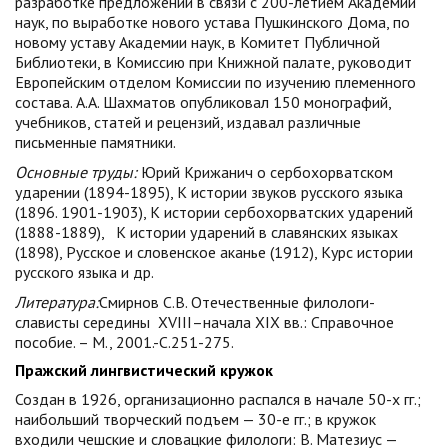
разработке предложений в связи с 200-летием Академии
наук, по выработке нового устава Пушкинского Дома, по
новому уставу Академии наук, в Комитет Публичной
Библиотеки, в Комиссию при Книжной палате, руководит
Европейским отделом Комиссии по изучению племенного
состава. А.А. Шахматов опубликовал 150 монографий,
учебников, статей и рецензий, издавал различные
письменные памятники.
Основные труды:
Юрий Крижанич о сербохорватском
ударении (1894-1895), К истории звуков русского языка
(1896. 1901-1903), К истории сербохорватских ударений
(1888-1889), К истории ударений в славянских языках
(1898), Русское и словенское аканье (1912), Курс истории
русского языка и др.
Литература:
Смирнов С.В. Отечественные филологи-
слависты середины ХVIII–начала ХIХ вв.: Справочное
пособие. – М., 2001.-С.251-275.
Пражский лингвистический кружок
Создан в 1926, организационно распался в начале 50-х гг.;
наибольший творческий подъем — 30-е гг.; в кружок
входили чешские и словацкие филологи: В. Матезиус —