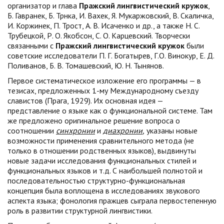
организатор и глава
Пражский лингвистический кружок
,
Б. Гавранек, Б. Трнка, И. Вахек, Я. Мукаржовский, В. Скаличка,
И. Коржинек, П. Трост, А. В. Исаченко и др., а также Н. С.
Трубецкой, Р. О. Якобсон, С. О. Карцевский. Творчески
связанными с
Пражский лингвистический кружок
были
советские исследователи П. Г. Богатырев, Г.О. Винокур, Е. Д.
Поливанов, Б. В. Томашевский, Ю. Н. Тынянов.
Первое систематическое изложение его программы — в
тезисах, предложенных 1-му Международному съезду
славистов (Прага, 1929). Их основная идея —
представление о языке как о функциональной системе. Там
же предложено оригинальное решение вопроса о
соотношении
синхронии
и
диахронии
,
указаны новые
возможности применения сравнительного метода (не
только в отношении родственных языков), выдвинуты
новые задачи исследования функциональных стилей и
функциональных языков и т.д. С наибольшей полнотой и
последовательностью структурно-функциональная
концепция была воплощена в исследованиях звукового
аспекта языка; фонология пражцев сыграла первостепенную
роль в развитии структурной лингвистики.