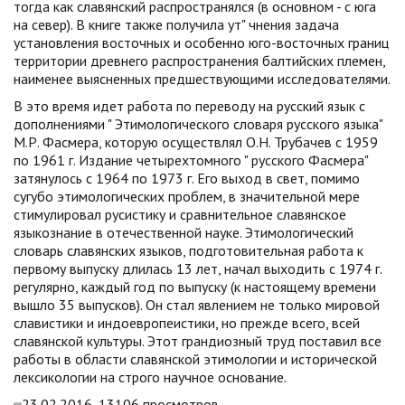
тогда как славянский распространялся (в основном - с юга
на север). В книге также получила ут" чнения задача
установления восточных и особенно юго-восточных границ
территории древнего распространения балтийских племен,
наименее выясненных предшествующими исследователями.
В это время идет работа по переводу на русский язык с
дополнениями " Этимологического словаря русского языка"
М.Р. Фасмера, которую осуществлял О.Н. Трубачев с 1959
по 1961 г. Издание четырехтомного " русского Фасмера"
затянулось с 1964 по 1973 г. Его выход в свет, помимо
сугубо этимологических проблем, в значительной мере
стимулировал русистику и сравнительное славянское
языкознание в отечественной науке. Этимологический
словарь славянских языков, подготовительная работа к
первому выпуску длилась 13 лет, начал выходить с 1974 г.
регулярно, каждый год по выпуску (к настоящему времени
вышло 35 выпусков). Он стал явлением не только мировой
славистики и индоевропеистики, но прежде всего, всей
славянской культуры. Этот грандиозный труд поставил все
работы в области славянской этимологии и исторической
лексикологии на строго научное основание.
23.02.2016, 13106 просмотров.