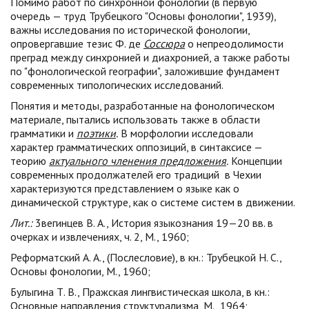
Помимо работ по синхронной фонологии (в первую
очередь — труд Трубецкого "Основы фонологии", 1939),
важны исследования по исторической фонологии,
опровергавшие тезис Ф. де
Соссюра
о непреодолимости
преград между синхронией и диахронией, а также работы
по "фонологической географии", заложившие фундамент
современных типологических исследований.
Понятия и методы, разработанные на фонологическом
материале, пытались использовать также в области
грамматики и
поэтики
.
В морфологии исследовали
характер грамматических оппозиций, в синтаксисе —
теорию
актуального членения предложения
.
Концепции
современных продолжателей его традиций в Чехии
характеризуются представлением о языке как о
динамической структуре, как о системе систем в движении.
Лит.:
3вегинцев В. А., История языкознания 19—20 вв. в
очерках и извлечениях, ч. 2, М., 1960;
Реформатский А. А., (Послесловие), в кн.: Трубецкой Н. С.,
Основы фонологии, М., 1960;
Булыгина Т. В., Пражская лингвистическая школа, в кн.:
Основные направления структурализма, М., 1964;