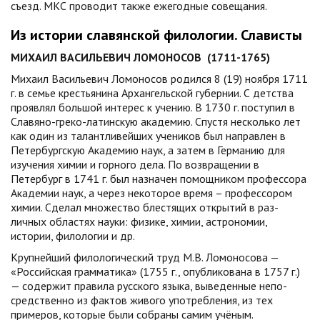
съезд. МКС проводит также ежегодные совещания.
Из истории славянской филологии. Слависты
МИХАИЛ ВАСИЛЬЕВИЧ ЛОМОНОСОВ (1711-1765)
Михаил Васильевич Ломоносов родился 8 (19) ноября 1711
г. в семье крестьянина Архангельской губернии. С детства
проявлял большой интерес к учению. В 1730 г. поступил в
Славяно-греко-латинскую академию. Спустя несколько лет
как один из талантливейших учеников был направлен в
Петербургскую Академию наук, а затем в Германию для
изучения химии и горного дела. По возвращении в
Петербург в 1741 г. был назначен помощником профессора
Академии наук, а через некоторое время – профессором
химии. Сделал множество блестящих открытий в раз­
личных областях науки: физике, химии, астрономии,
истории, филологии и др.
Крупнейший филоло­гический труд М.В. Ломоносова —
«Российская грамматика» (1755 г., опубликована в 1757 г.)
— содержит правила русского языка, выведенные непо­
средственно из фактов живого употребления, из тех
примеров, которые были собраны самим учёным.