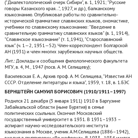
("Диалектологический очерк Сибири", в. 1, 1921; "Русские
говоры Казанского края...", 1927, и др.), балканскому
языкознанию. Опубликовал работы по сравнительно-
исторической грамматике славянских языков, ономастике,
учебники по славянскому языкознанию: "Введение в
сравнительную грамматику славянских языков" (в. 1, 1914),
"Славянское языкознание" (т. 1,1941), "Старославянский
язык" (ч. 1—2, 1951—52). Член-корреспондент Болгарской
АН (1931) и член многих зарубежных научных обществ.
Лит.:
Доклады и сообщения филологического факультета
МГУ, в. 4, М., 1947 (посв. А. М. Селищеву);
Василевская Е. А., Архив проф. А. М. Селищева, "Известия АН
СССР. Отделение литературы и языка", 1959, т. 18, в. 1.БЭС
БЕРНШТЕЙН САМУИЛ Б
ОРИСОВИЧ
(1910/1911–1997)
Родился 21 декабря (3 января 1911) 1910 в Баргузине
Забайкальской области (ныне Бурятия) в семье
политических ссыльных. Окончил Московский
государственный университет в 1931. В 1931–1933 –
аспирант научно-исследовательского института
языкознания в Москве, ученик А.М.Селищева (1886–1942),
входил в группировку «Языкофронт». В 1933–1934 учился