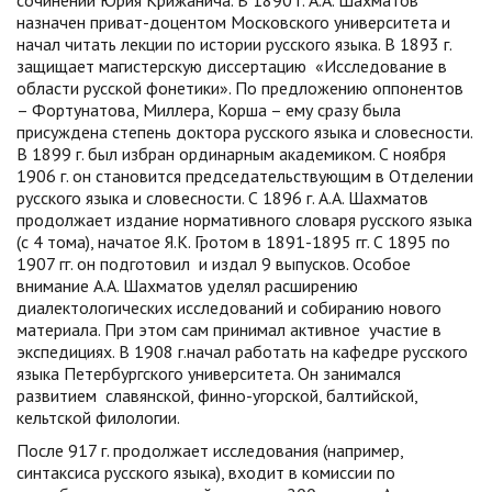
сочинений Юрия Крижанича. В 1890 г. А.А. Шахматов
назначен приват-доцентом Московского университета и
начал читать лекции по истории русского языка. В 1893 г.
защищает магистерскую диссертацию «Исследование в
области русской фонетики». По предложению оппонентов
– Фортунатова, Миллера, Корша – ему сразу была
присуждена степень доктора русского языка и словесности.
В 1899 г. был избран ординарным академиком. С ноября
1906 г. он становится председательствующим в Отделении
русского языка и словесности. С 1896 г. А.А. Шахматов
продолжает издание нормативного словаря русского языка
(с 4 тома), начатое Я.К. Гротом в 1891-1895 гг. С 1895 по
1907 гг. он подготовил и издал 9 выпусков. Особое
внимание А.А. Шахматов уделял расширению
диалектологических исследований и собиранию нового
материала. При этом сам принимал активное участие в
экспедициях. В 1908 г.начал работать на кафедре русского
языка Петербургского университета. Он занимался
развитием славянской, финно-угорской, балтийской,
кельтской филологии.
После 917 г. продолжает исследования (например,
синтаксиса русского языка), входит в комиссии по