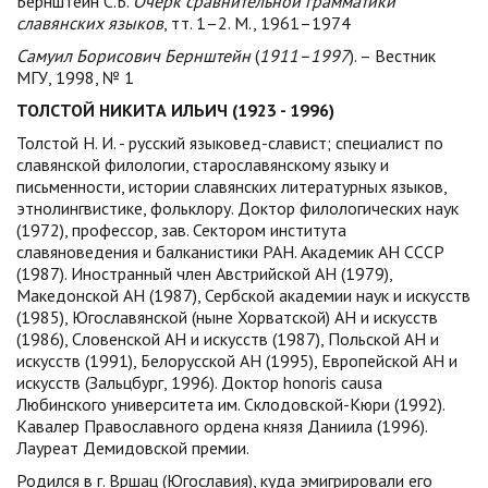
Бернштейн С.Б.
Очерк сравнительной грамматики
славянских языков
, тт. 1–2. М., 1961–1974
Самуил Борисович Бернштейн
(
1911–1997
). – Вестник
МГУ, 1998, № 1
ТОЛСТОЙ НИКИТА ИЛЬИЧ (1923 - 1996)
Толстой Н. И. - русский языковед-славист; специалист по
славянской филологии, старославянскому языку и
письменности, истории славянских литературных языков,
этнолингвистике, фольклору. Доктор филологических наук
(1972), профессор, зав. Сектором института
славяноведения и балканистики РАН. Академик АН СССР
(1987). Иностранный член Австрийской АН (1979),
Македонской АН (1987), Сербской академии наук и искусств
(1985), Югославянской (ныне Хорватской) АН и искусств
(1986), Словенской АН и искусств (1987), Польской АН и
искусств (1991), Белорусской АН (1995), Европейской АН и
искусств (Зальцбург, 1996). Доктор honoris causa
Любинского университета им. Склодовской-Кюри (1992).
Кавалер Православного ордена князя Даниила (1996).
Лауреат Демидовской премии.
Родился в г. Вршац (Югославия), куда эмигрировали его