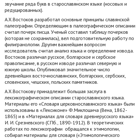
звучание ряда букв в старославянском языке (носовых и
редуцированных).
А.Х.Востоков разработал основные принципы славянской
палеографии. Определяющим в палеографическом описании
считал почерк писца. Ученый составил таблицу почерков
(которая не сохранилась), вел подготовительную работу по
филигранологии. Другим важнейшим вопросом
исследователь считал анализ языка и определение извода.
Востоков различал русское, болгарское и сербское
правописание, в русском изводе различал северную и
южную школы. Опубликовал значительное число
древнейших восточнославянских, болгарских, сербских,
словенских, чешских, польских памятников.
А.Х.Востокову принадлежит большая заслуга в
лексикографическом описании старославянского языка.
Материалы его «Словаря церковнославянского языка» были
использованы в «Лексиконе» Ф.Миклошича (Вена, 1862-
1865) и в «Материалах для словаря древнерусского языка»
И. И. Срезневского (СПб., 1890-1912). В теоретических
работах по лексикографии обращался к этимологии,
собирал материалы для словаря («Этимологического