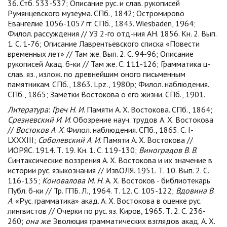
36. Стб. 533-537; Описание рус. и слав. рукописей
Румянцевского музеума. СПб., 1842; Остромирово
Евангелие 1056-1057 гг. СПб., 1843. Wiesbaden, 1964;
Филол. рассуждения // УЗ 2-го отд-ния АН. 1856. Кн. 2. Вып.
1. С. 1-76; Описание Лаврентьевского списка «Повести
временных лет» // Там же. Вып. 2. С. 94-96; Описание
рукописей Акад. б-ки // Там же. С. 111-126; Грамматика ц.-
слав. яз., излож. по древнейшим оного письменным
памятникам. СПб., 1863. Lpz., 1980р; Филол. наблюдения.
СПб., 1865; Заметки Востокова о его жизни. СПб., 1901.
Литература
:
Греч
Н
.
И
. Памяти А. Х. Востокова. СПб., 1864;
Срезневский
И
.
И
. Обозрение науч. трудов А. Х. Востокова
//
Востоков
А
.
Х
. Филол. наблюдения. СПб., 1865. С. I-
LXXXIII;
Соболевский
А
.
И
. Памяти А. Х. Востокова //
ИОРЯС. 1914. Т. 19. Кн. 1. С. 119-130;
Виноградов
В
.
В
.
Синтаксические воззрения А. Х. Востокова и их значение в
истории рус. языкознания // ИзвОЛЯ. 1951. Т. 10. Вып. 2. С.
116-135;
Коновалова
М
.
Н
. А. Х. Востоков - библиотекарь
Публ. б-ки // Тр. ГПБ. Л., 1964. Т. 12. С. 105-122;
Вдовина
В
.
А
. «Рус. грамматика» акад. А. Х. Востокова в оценке рус.
лингвистов // Очерки по рус. яз. Киров, 1965. Т. 2. С. 236-
260;
она
же
. Эволюция грамматических взглядов акад. А. Х.