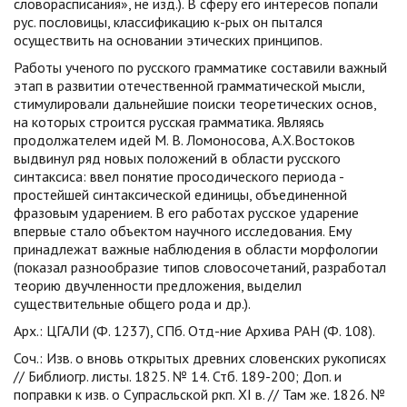
словорасписания», не изд.). В сферу его интересов попали
рус. пословицы, классификацию к-рых он пытался
осуществить на основании этических принципов.
Работы ученого по русского грамматике составили важный
этап в развитии отечественной грамматической мысли,
стимулировали дальнейшие поиски теоретических основ,
на которых строится русская грамматика. Являясь
продолжателем идей М. В. Ломоносова, А.Х.Востоков
выдвинул ряд новых положений в области русского
синтаксиса: ввел понятие просодического периода -
простейшей синтаксической единицы, объединенной
фразовым ударением. В его работах русское ударение
впервые стало объектом научного исследования. Ему
принадлежат важные наблюдения в области морфологии
(показал разнообразие типов словосочетаний, разработал
теорию двучленности предложения, выделил
существительные общего рода и др.).
Арх.: ЦГАЛИ (Ф. 1237), СПб. Отд-ние Архива РАН (Ф. 108).
Соч.: Изв. о вновь открытых древних словенских рукописях
// Библиогр. листы. 1825. № 14. Стб. 189-200; Доп. и
поправки к изв. о Супрасльской ркп. XI в. // Там же. 1826. №