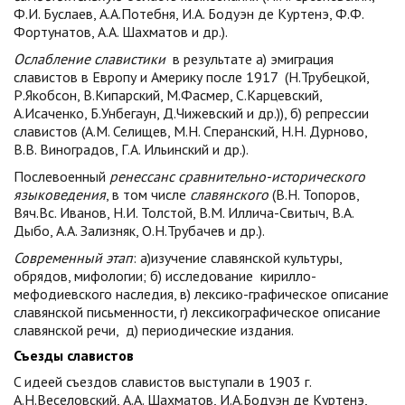
Ф.И. Буслаев, А.А.Потебня, И.А. Бодуэн де Куртенэ, Ф.Ф.
Фортунатов, А.А. Шахматов и др.).
Ослабление славистики
в результате а) эмиграция
славистов в Европу и Америку после 1917 (Н.Трубецкой,
Р.Якобсон, В.Кипарский, М.Фасмер, С.Карцевский,
А.Исаченко, Б.Унбегаун, Д.Чижевский и др.)), б) репрессии
славистов (А.М. Селищев, М.Н. Сперанский, Н.Н. Дурново,
В.В. Виноградов, Г.А. Ильинский и др.).
Послевоенный
ренессанс сравнительно-исторического
языковедения
, в том числе
славянского
(В.Н. Топоров,
Вяч.Вс. Иванов, Н.И. Толстой, В.М. Иллича-Свитыч, В.А.
Дыбо, А.А. Зализняк, О.Н.Трубачев и др.).
Современный этап
: а)изучение славянской культуры,
обрядов, мифологии; б) исследование кирилло-
мефодиевского наследия, в) лексико-графическое описание
славянской письменности, г) лексикографическое описание
славянской речи, д) периодические издания.
Съезды славистов
C идеей съездов славистов выступали в 1903 г.
А.Н.Веселовский, А.А. Шахматов, И.А.Бодуэн де Куртенэ,