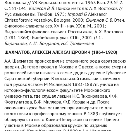
Востокова // УЗ Кировского пед. ин-та. 1967. Вып. 29. № 2.
С. 131-141;
Колесов
В
.
В
. Поиски метода: А. Х. Востоков //
Рус. языковеды. Тамбов, 1975;
Imposti
G
. Aleksandr
Christoforovic Vostokov. Bologna, 2000;
Смирнов
С
.
В
. Отеч.
филологи-слависты сер. XVIII - нач. XX в. М., 2001;
Выдающийся филолог-славист России акад. А. Х. Востоков
(1781-1864): Биобиблиогр. указ. СПб., 2001. (
Г
.
С
.
Баранкова, А
.
И
.
Богданов, Н
.
С
.
Трофимова
)
ШАХМАТОВ, АЛЕКСЕЙ АЛЕКСАНДРОВИЧ (1864-1920)
А.А. Шахматов происходил из старинного рода саратовских
дворян. Детство провел в Москве и Одессе, а после смерти
родителей воспитывался в семье дяди в деревне Губаревке
Саратовской губернии. В московской гимназии занимался
под руководством М.Мюллера.В 1883-1887гг. учился на
историко-филологическом факультете Московского
университета, где слушал лекции Н.С. Тихонравова, Ф.Ф.
Фортунатова, В.Ф. Миллера, Ф.Е. Корша и др. После
окончания курса был оставлен при университете для
подготовки к профессорскому званию. В 1889 г.публикует
обширную статью о Киево-Печерском патерике. При его
участии в Москве образовался кружок по изданию