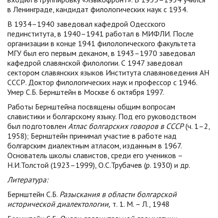
в Ленинграде, кандидат филологических наук с 1934.
В 1934–1940 заведовал кафедрой Одесского
пединститута, в 1940–1941 работал в МИФЛИ. После
организации в конце 1941 филологического факультета
МГУ был его первым деканом, в 1943–1970 заведовал
кафедрой славянской филологии. С 1947 заведовал
сектором славянских языков Института славяноведения АН
СССР. Доктор филологических наук и профессор с 1946.
Умер С.Б. Бернштейн в Москве 6 октября 1997.
Работы Бернштейна посвящены общим вопросам
славистики и болгарскому языку. Под его руководством
был подготовлен
Атлас болгарских говоров в СССР
(ч. 1–2,
1958); Бернштейн принимал участие в работе над
болгарским диалектным атласом, изданным в 1967.
Основатель школы славистов, среди его учеников –
Н.И.Толстой (1923–1999), О.С.Трубачев (р. 1930) и др.
Литература:
Бернштейн С.Б.
Разыскания в области болгарской
исторической диалектологии,
т. 1. М. – Л., 1948