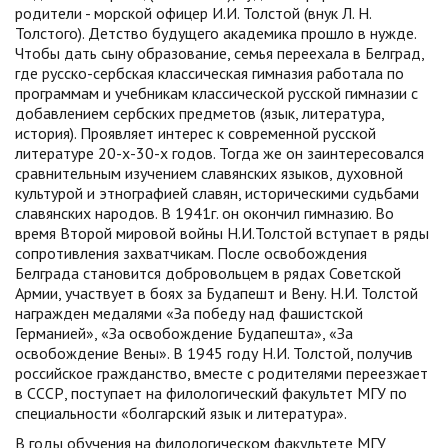
родители - морской офицер И.И. Толстой (внук Л. Н.
Толстого). Детство будущего академика прошло в нужде.
Чтобы дать сыну образование, семья переехала в Белград,
где русско-сербская классическая гимназия работала по
программам и учебникам классической русской гимназии с
добавлением сербских предметов (язык, литература,
история). Проявляет интерес к современной русской
литературе 20-х-30-х годов. Тогда же он заинтересовался
сравнительным изучением славянских языков, духовной
культурой и этнографией славян, историческими судьбами
славянских народов. В 1941г. он окончил гимназию. Во
время Второй мировой войны Н.И.Толстой вступает в ряды
сопротивления захватчикам. После освобождения
Белграда становится добровольцем в рядах Советской
Армии, участвует в боях за Будапешт и Вену. Н.И. Толстой
награжден медалями «За победу над фашистской
Германией», «За освобождение Будапешта», «За
освобождение Вены». В 1945 году Н.И. Толстой, получив
российское гражданство, вместе с родителями переезжает
в СССР, поступает на филологический факультет МГУ по
специальности «болгарский язык и литература».
В годы обучения на филологическом факультете МГУ