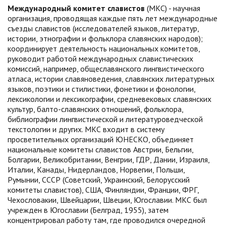
Международный комитет славистов
(МКС) - научная
организация, проводящая каждые пять лет международные
съезды славистов (исследователей языков, литератур,
истории, этнографии и фольклора славянских народов);
координирует деятельность национальных комитетов,
руководит работой международных славистических
комиссий, например, общеславянского лингвистического
атласа, истории славяноведения, славянских литературных
языков, поэтики и стилистики, фонетики и фонологии,
лексикологии и лексикографии, средневековых славянских
культур, балто-славянских отношений, фольклора,
библиографии лингвистической и литературоведческой
текстологии и других. МКС входит в систему
просветительных организаций ЮНЕСКО, объединяет
национальные комитеты славистов Австрии, Бельгии,
Болгарии, Великобритании, Венгрии, ГДР, Дании, Израиля,
Италии, Канады, Нидерландов, Норвегии, Польши,
Румынии, СССР (Советский, Украинский, Белорусский
комитеты славистов), США, Финляндии, Франции, ФРГ,
Чехословакии, Швейцарии, Швеции, Югославии. МКС был
учрежден в Югославии (Белград, 1955), затем
концентрировал работу там, где проводился очередной