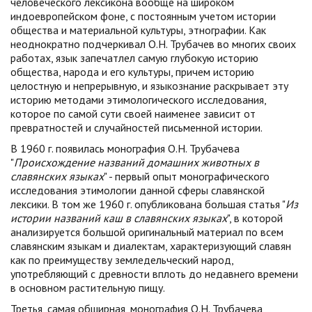
человеческого лексикона вообще на широком
индоевропейском фоне, с постоянным учетом истории
общества и материальной культуры, этнографии. Как
неоднократно подчеркивал О.Н. Трубачев во многих своих
работах, язык запечатлел самую глубокую историю
общества, народа и его культуры, причем историю
целостную и непрерывную, и языкознание раскрывает эту
историю методами этимологического исследования,
которое по самой сути своей наименее зависит от
превратностей и случайностей письменной истории.
В 1960 г. появилась монография О.Н. Трубачева
"
Происхождение названий домашних животных в
славянских языках
" - первый опыт монографического
исследования этимологии данной сферы славянской
лексики. В том же 1960 г. опубликована большая статья "
Из
истории названий каш в славянских языках
", в которой
анализируется большой оригинальный материал по всем
славянским языкам и диалектам, характеризующий славян
как по преимуществу земледельческий народ,
употребляющий с древности вплоть до недавнего времени
в основном растительную пищу.
Третья, самая обширная, монография О.Н. Трубачева