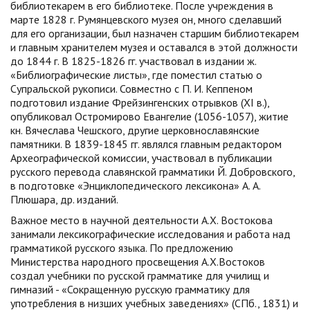
библиотекарем в его библиотеке. После учреждения в
марте 1828 г. Румянцевского музея он, много сделавший
для его организации, был назначен старшим библиотекарем
и главным хранителем музея и оставался в этой должности
до 1844 г. В 1825-1826 гг. участвовал в издании ж.
«Библиографические листы», где поместил статью о
Супральской рукописи. Совместно с П. И. Кеппеном
подготовил издание Фрейзингенских отрывков (XI в.),
опубликовал Остромирово Евангелие (1056-1057), житие
кн. Вячеслава Чешского, другие церковнославянские
памятники. В 1839-1845 гг. являлся главным редактором
Археографической комиссии, участвовал в публикации
русского перевода славянской грамматики Й. Добровского,
в подготовке «Энциклопедического лексикона» А. А.
Плюшара, др. изданий.
Важное место в научной деятельности А.Х. Востокова
занимали лексикографические исследования и работа над
грамматикой русского языка. По предложению
Министерства народного просвещения А.Х.Востоков
создал учебники по русской грамматике для училищ и
гимназий - «Сокращенную русскую грамматику для
употребления в низших учебных заведениях» (СПб., 1831) и