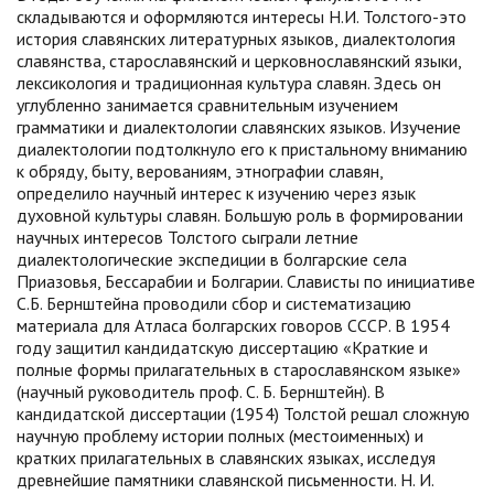
складываются и оформляются интересы Н.И. Толстого-это
история славянских литературных языков, диалектология
славянства, старославянский и церковнославянский языки,
лексикология и традиционная культура славян. Здесь он
углубленно занимается сравнительным изучением
грамматики и диалектологии славянских языков. Изучение
диалектологии подтолкнуло его к пристальному вниманию
к обряду, быту, верованиям, этнографии славян,
определило научный интерес к изучению через язык
духовной культуры славян. Большую роль в формировании
научных интересов Толстого сыграли летние
диалектологические экспедиции в болгарские села
Приазовья, Бессарабии и Болгарии. Слависты по инициативе
С.Б. Бернштейна проводили сбор и систематизацию
материала для Атласа болгарских говоров СССР. В 1954
году защитил кандидатскую диссертацию «Краткие и
полные формы прилагательных в старославянском языке»
(научный руководитель проф. С. Б. Бернштейн). В
кандидатской диссертации (1954) Толстой решал сложную
научную проблему истории полных (местоименных) и
кратких прилагательных в славянских языках, исследуя
древнейшие памятники славянской письменности. Н. И.