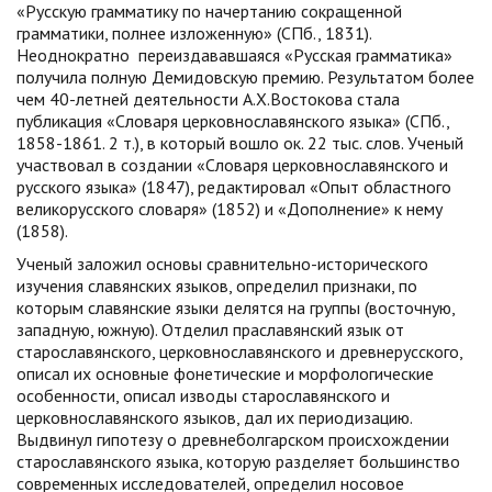
«Русскую грамматику по начертанию сокращенной
грамматики, полнее изложенную» (СПб., 1831).
Неоднократно переиздававшаяся «Русская грамматика»
получила полную Демидовскую премию. Результатом более
чем 40-летней деятельности А.Х.Востокова стала
публикация «Словаря церковнославянского языка» (СПб.,
1858-1861. 2 т.), в который вошло ок. 22 тыс. слов. Ученый
участвовал в создании «Словаря церковнославянского и
русского языка» (1847), редактировал «Опыт областного
великорусского словаря» (1852) и «Дополнение» к нему
(1858).
Ученый заложил основы сравнительно-исторического
изучения славянских языков, определил признаки, по
которым славянские языки делятся на группы (восточную,
западную, южную). Отделил праславянский язык от
старославянского, церковнославянского и древнерусского,
описал их основные фонетические и морфологические
особенности, описал изводы старославянского и
церковнославянского языков, дал их периодизацию.
Выдвинул гипотезу о древнеболгарском происхождении
старославянского языка, которую разделяет большинство
современных исследователей, определил носовое