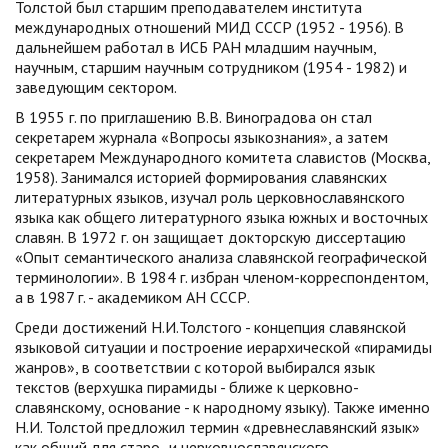
Толстой был старшим преподавателем института
международных отношений МИД СССР (1952 - 1956). В
дальнейшем работал в ИСБ РАН младшим научным,
научным, старшим научным сотрудником (1954 - 1982) и
заведующим сектором.
В 1955 г. по приглашению В.В. Виноградова он стал
секретарем журнала «Вопросы языкознания», а затем
секретарем Международного комитета славистов (Москва,
1958). Занимался историей формирования славянских
литературных языков, изучал роль церковнославянского
языка как общего литературного языка южных и восточных
славян. В 1972 г. он защищает докторскую диссертацию
«Опыт семантического анализа славянской географической
терминологии». В 1984 г. избран членом-корреспондентом,
а в 1987 г. - академиком АН СССР.
Среди достижений Н.И.Толстого - концепция славянской
языковой ситуации и построение иерархической «пирамиды
жанров», в соответствии с которой выбирался язык
текстов (верхушка пирамиды - ближе к церковно-
славянскому, основание - к народному языку). Также именно
Н.И. Толстой предложил термин «древнеславянский язык»
как общий для старо- и церковнославянского