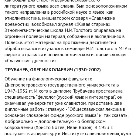
литературного языка всех славян. Был основоположником
такого направления в российской науке о языке, как
этнолингвистика, инициатором словаря «Славянские
древности», возобновил журнал «Живая старина».
Этнолингвистическая школа Н.И.Толстого опиралась на
огромный полевой материал, собранный в экспедициях в
Полесье. Этот материал на протяжении десятилетий
обрабатывался и изучался в семинаре Н.И.Толстого в МГУ и
широко отразился в энциклопедическом издании словаря
«Славянские древности».
ТРУБАЧЕВ, ОЛЕГ НИКОЛАЕВИЧ (1930-2002)
Обучение на филологическом факультете
Днепропетровского государственного университета в
1947-1952 гг. И хотя в дипломе Трубачева проставлена
специальность "филолог (русский язык и литература)", он
оканчивал университет уже славистом, представив две
дипломные работы: главную - "Общеславянская лексика в
основном словарном фонде русского языка" и, так сказать,
добровольно – дополнительную - о болгарском
возрождении (Христо Ботев, Иван Вазов). В 1953 г.
поступает в аспирантуру в Институте славяноведения, куда