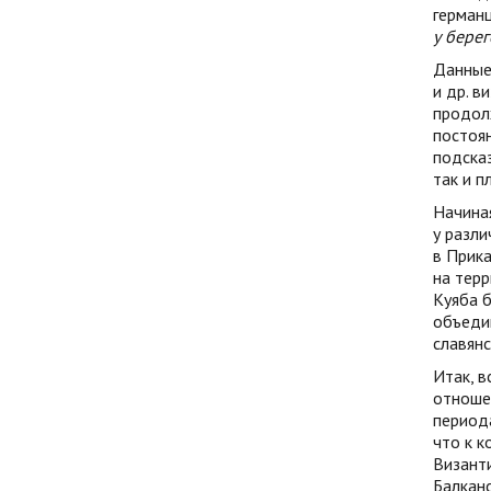
германц
у бере
Данные
и др. в
продолж
постоян
подска
так и 
Начиная
у разли
в Прика
на терр
Куяба 
объедин
славянс
Итак, 
отношен
периода
что к к
Византи
Балканс