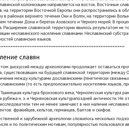
лавянской колонизации направляется на восток. Восточные сла
в. на территории Восточной Европы они распространились в обл
у в районах верхнего течения Оки и Волги, на территории Волы
ем течении Дона и берегах Азовского и Черного морей. В проц
. Расширение славянской территории явилось результатом не то
яции неславянского населения славянами. Неславянский субстр
остей славянских языков.
*************************************************************************
ление славян
том дискуссий между археологами продолжает оставаться про
а, существовавших на будущей славянской территории (между 
ичения между культурами дославянскими (генетически связанны
славянскими (то есть предположительно носителями языков, пр
Тшинецкая культура бронзового века, Чернолесская культура ра
а рубежа н. э. и Черняховская культурапоздней античности. Не 
 исследователи тем не менее замечают в них наличие неславянс
нтов: фракийцев, кельтов, германцев, балтов и скифов.
ственной и зарубежной археологии сложилось несколько подхо
исле и по политическим мотивам, популярностью пользовался ав