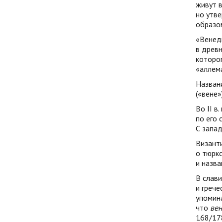
живут в
но утве
образо
«Венеды
в древ
которог
«аллема
Названи
(«вене»
Во II в
по его 
С запад
Византи
о тюркс
и назва
В слави
и грече
упомин
что
вен
168/178