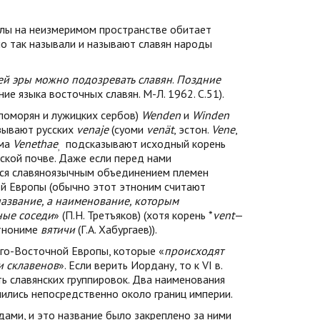
ислы на неизмеримом пространстве обитает
но так называли и называют славян народы
ей эры можно подозревать славян
.
Поздние
ие языка восточных славян. М-Л. 1962. С.51).
поморян и лужицких сербов)
Wenden
и
Winden
азывают русских
venaje
(суоми
ven
ä
t
, эстон.
Vene
,
има
Venethae
подсказывают исходный корень
,
ской почве. Даже если перед нами
мся славяноязычным объединением племен
й Европы (обычно этот этноним считают
название, а наименование, которым
ные соседи
» (П.Н. Третъяков) (хотя корень *
vent
—
этнониме
вятичи
(Г.А. Хабургаев)).
го-Восточной Европы, которые «
происходят
и склавенов
». Если верить Иордану, то к VI в.
ь славянских группировок. Два наименования
лились непосредственно около границ империи.
дами, и это название было закреплено за ними