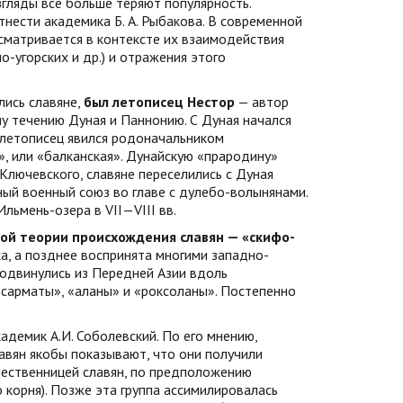
згляды всё больше теряют популярность.
ести академика Б. А. Рыбакова. В современной
сматривается в контексте их взаимодействия
о-угорских и др.) и отражения этого
лись славяне,
был летописец Нестор
— автор
у течению Дуная и Паннонию. С Дуная начался
й летописец явился родоначальником
», или «балканская». Дунайскую «прародину»
 Ключевского, славяне переселились с Дуная
ный военный союз во главе с дулебо-волынянами.
льмень-озера в VII—VIII вв.
ой теории происхождения славян — «скифо-
а, а позднее воспринята многими западно-
родвинулись из Передней Азии вдоль
«сарматы», «аланы» и «роксоланы». Постепенно
адемик А.И. Соболевский. По его мнению,
лавян якобы показывают, что они получили
дшественницей славян, по предположению
 корня). Позже эта группа ассимилировалась