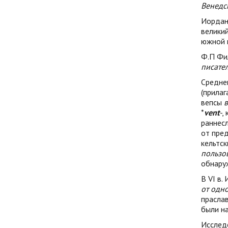
Венедс
Иордан 
великий
южной и
Ф.П Фи
писател
Средне
(прила
вепсы
в
*
vent
-,
раннес
от пре
кельтск
пользо
обнару
В VI в
от одно
праслав
были на
Исследо