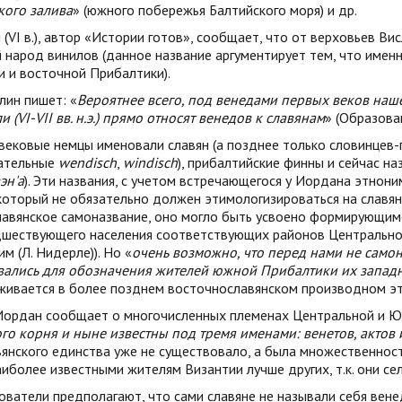
кого залива
» (южного побережья Балтийского моря) и др.
(VI в.), автор «Истории готов», сообщает, что от верховьев В
 народ винилов (данное название аргументирует тем, что имен
 и восточной Прибалтики).
лин пишет: «
Вероятнее всего, под венедами первых веков наш
и (
VI
-
VII
вв. н.э.) прямо относят венедов к славянам
» (Образован
вековые немцы именовали славян (а позднее только словинцев-
гательные
wendisch
,
windisch
), прибалтийские финны и сейчас н
эн'а
). Эти названия, с учетом встречающегося у Иордана этнон
 который не обязательно должен этимологизироваться на славян
лавянское самоназвание, оно могло быть усвоено формирующи
дшествующего населения соответствующих районов Центрально
им (Л. Нидерле)). Но «
очень возможно, что перед нами не само
вались для обозначения жителей южной Прибалтики их запад
живается в более позднем восточнославянском производном 
. Иордан сообщает о многочисленных племенах Центральной и Ю
го корня и ныне известны под тремя именами: венетов, актов 
янского единства уже не существовало, а была множественност
иболее известными жителям Византии лучше других, т.к. они се
ватели предполагают, что сами славяне не называли себя вене