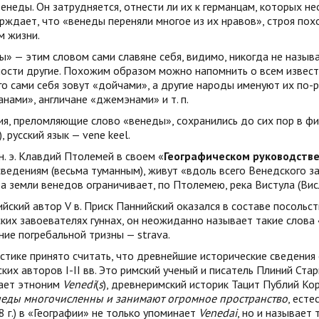
енеды. Он затрудняется, отнести ли их к германцам, которых н
рждает, что «венеды переняли многое из их нравов», строя по
м жизни.
» — этим словом сами славяне себя, видимо, никогда не называ
ности другие. Похожим образом можно напомнить о всем извес
о сами себя зовут «дойчами», а другие народы именуют их по-
нами», англичане «джемэнами» и т. п.
я, преломляющие слово «венеды», сохранились до сих пор в фин
), русский язык — vene keel.
. н. э. Клавдий Птолемей в своем «
Географическом руководств
сведениям (весьма туманным), живут «вдоль всего Венедского за
а земли венедов ограничивает, по Птолемею, река Вистула (Висл
йский автор V в. Приск Паннийский оказался в составе посольст
ких завоевателях гуннах, он неожиданно называет такие слова 
ние погребальной тризны — strava.
стике принято считать, что древнейшие исторические сведения
ских авторов I-II вв. Это римский ученый и писатель Плиний Стар
ает этноним
Venedi
(
s
), древнеримский историк Тацит Публий Кор
еды многочисленны и занимают огромное пространство
, ест
 г.) в «Географии» не только упоминает
Venedai
, но и называет