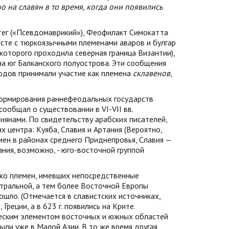
 на славян в то время, когда они появились
тег («Псевдомаврикий»), Феофилакт Симокатта
есте с тюркоязычными племенами аваров и булгар
оторого проходила северная граница Византии),
а юг Балканского полуострова. Эти сообщения
одов принимали участие как племена
склавенов
,
д формирования раннефеодальных государств
 сообщал о существовании в VI-VII вв.
нянами. По свидетельству арабских писателей,
х центра: Куяба, Славия и Артания (Вероятно,
ен в районах среднего Приднепровья, Славия —
ния, возможно, - юго-восточной группой
ько племен, имевших непосредственные
нтральной, а тем более Восточной Европы
шло. (Отмечается в славистских источниках,
Греции, а в 623 г. появились на Крите.
ическим элементом восточных и южных областей
были уже в Малой Азии. В то же время другая