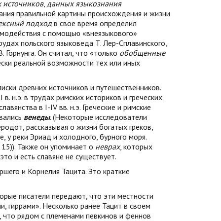
 источников
,
данных языкознания
дания правильной картины происхождения и жизни
ексный подход
в свое время определил
имодействия с помощью «внеязыкового»
рудах польского языковеда Т. Лер-Сплавинского,
. Горнунга. Он считал, что «только
обобщенные
ески реальной возможности тех или иных
иски древних источников и путешественников.
в. н.э. в трудах римских историков и греческих
янства в I-IV вв. н.э. Греческие и римские
ывались
венеды
. (Некоторые исследователи
Геродот, рассказывая о жизни богатых греков,
, у реки Эриад и холодного, бурного моря.
 15)). Также он упоминает о
неврах
, которых
то и есть славяне не существует.
ршего и Корнелия Тацита. Это краткие
которые писатели передают, что эти местности
и, гиррами». Несколько ранее Тацит в своем
, что рядом с племенами певкинов и феннов