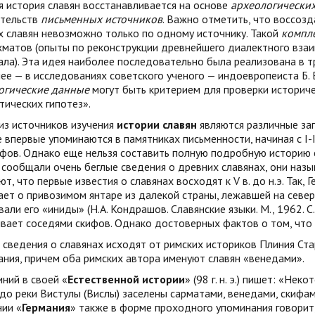
 история славян восстанавливается на основе
археологических
етельств
письменных источников
. Важно отметить, что воссоз
х славян невозможно только по одному источнику. Такой
компл
хматов (опыты по реконструкции древнейшего диалектного вза
ла). Эта идея наиболее последовательно была реализована в т
ее — в исследованиях советского ученого — индоевропеиста Б. В
огические данные
могут быть критерием для проверки историч
тических гипотез».
из источников изучения
истории славян
являются различные зап
 впервые упоминаются в памятниках письменности, начиная с I-II 
ов. Однако еще нельзя составить полную подробную историю слав
сообщали очень беглые сведения о древних славянах, они наз
т, что первые известия о славянах восходят к V в. до н.э. Так, 
ет о привозимом янтаре из далекой страны, лежавшей на севере
али его «иниды» (Н.А. Кондрашов. Славянские языки. М., 1962. С.
вает соседями скифов. Однако достоверных фактов о том, что э
сведения о славянах исходят от римских историков Плиния Ста
ния, причем оба римских автора именуют славян «венедами».
иний в своей «
Естественной истории
» (98 г. н. э.) пишет: «Не
до реки Вистулы (Вислы) заселены сарматами, венедами, скифам
ии «
Германия
» также в форме проходного упоминания говорит