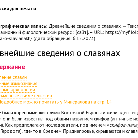
рсия для печати
графическая запись:
Древнейшие сведения о славянах. — Текст 
ционный филологический ресурс : [сайт]. – URL: https://myfilolog
ia-o-slavianakh/ (дата обращения: 6.12.2023)
внейшие сведения о славянах
ержание
ление славян
нные языкознания
нные археологии
сьменные свидетельства
одробнее можно почитать у Минералова на стр. 14
 были коренными жителями Восточной Европы и жили здесь еще 
и они были известны под общим названием скифов (античные ис
). Как предполагают исследователи, под именем «
скифов
-
паха
 Геродота),
где-то
в Среднем Приднепровье, скрываются и славя