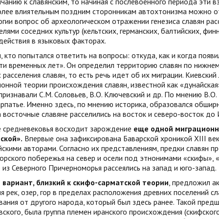
чанию к славянским, то начиная с послевоенного периода эти в
олее влиятельным поздним сторонникам автохтонизма можно отн
гии вопрос об археологическом отражении генезиса славян рас
елями соседних культур (кельтских, германских, балтийских, финн
действия в языковых факторах.
 кто попытался ответить на вопросы: откуда, как и когда появи
и временных лет». Он определил территорию славян по нижнем
 расселения славян, то есть речь идет об их миграции. Киевски
онной теории происхождения славян, известной как «дунайская
признавали С.М. Соловьев, В.О. Ключевский и др. По мнению В.О.
рпатье. Именно здесь, по мнению историка, образовался обшир
восточные славяне расселились на восток и северо-восток до И
е средневековья восходит зарождение
еще одной миграционн
ской».
Впервые она зафиксирована Баварской хроникой XIII век
скими авторами. Согласно их представлениям, предки славян п
рского побережья на север и осели под этнонимами «скифы», 
 из Северного Причерноморья рассеялись на запад и юго-запад.
 вариант, близкий к скифо-сарматской теории
, предложил ак
я рек, озер, гор в пределах расположения древних поселений с
вания от другого народа, который был здесь ранее. Такой пре
ского, была группа племен иранского происхождения (скифского