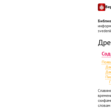
Ве
Библио
информа
svedeni
Дре
Сод
Появ
Да
Да
Пи
П
Славяне
времен
скифами
словам