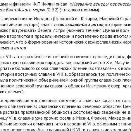
ами и финнами. Ф.П Филин писал: «
Название венеды перенесено
гов Балтийского моря
» (С. 52) (т.н. аллоэтнонимы).
 современников Иордана (Прокопий из Кесарии, Маврикий Стра
изантийские авторы) знают лишь
склавенов
и
антов
, которые вм
ают штурмовать берега Истры (нижнего течения Дуная (вдоль к
но вторгаются в пределы империи и постепенно продвигаются н
зывают, что в формировании исторических южнославянских нар
племена
антов
.
 с VII в. н.э., различные источники позволяют проследить хо
чных групп славянских народов. Так, арабский автор Х в. Масупи
рпатье большого союза славянских племен, возглавляемых волы
итории восточных славян в VIII в. образовалось три политически
была политическим объединением южной группы славянских плем
ением северной группы славян в области Ильменских озер, Арта
ких племен).
все древнейшие достоверные сведения о славянах касаются тол
ия с Византией. О славянских племенах северных областей Це
 распада праславянской общности достоверных сведений не до
онцу VI в. славяне уже прочно осели в Мизии, Фракии, Македонии, 
йские историки отмечают, что к середине VI в. основным этн
кого полуострова был славянский.) В VII в. славянские колонии 