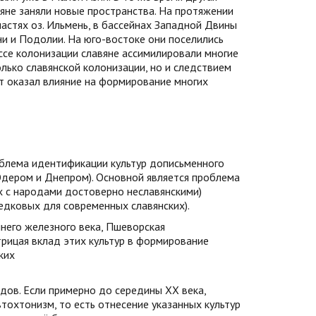
вяне заняли новые пространства. На протяжении
астях оз. Ильмень, в бассейнах Западной Двины
ни и Подолии. На юго-востоке они поселились
ессе колонизации славяне ассимилировали многие
лько славянской колонизации, но и следствием
ат оказал влияние на формирование многих
блема идентификации культур дописьменного
Одером и Днепром). Основной является проблема
х с народами достоверно неславянскими)
едковых для современных славянских).
ннего железного века, Пшеворская
отрицая вклад этих культур в формирование
ких
дов. Если примерно до середины XX века,
тохтонизм, то есть отнесение указанных культур