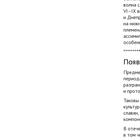
волна с
VI–IХ в
и Днепр
на нижн
племена
ассимил
особенн
********
Появ
Предме
период
разгран
и прото
Таковы 
культур
славян,
компоне
В отече
в том ч