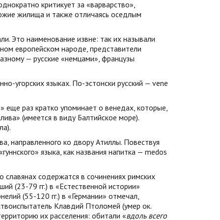
еоднократно критикует за «варварство»,
хожие жилища и также отличаясь оседлым
ли. Это наименование извне: так их называли
тном европейском народе, представители
разному — русские «немцами», французы
но-угорских языках. По-эстонски русский — vene
е
» еще раз кратко упоминает о венедах, которые,
лива» (имеется в виду Балтийское море).
а).
ва, направленного ко двору Атиллы. Повествуя
«гуннского» языка, как названия напитка — medos
 о славянах содержатся в сочинениях римских
ший (23-79 гг.) в «Естественной истории»
нелий (55-120 гг.) в «Германии» отмечал,
ествоиспытатель Клавдий Птоломей (умер ок.
 территорию их расселения: обитали «
вдоль всего