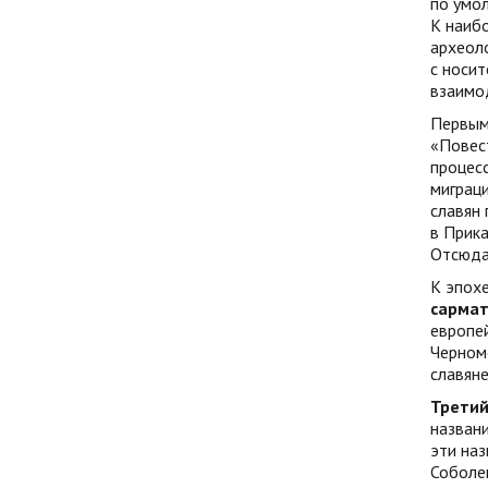
по умол
К наиб
археоло
с носит
взаимо
Первым,
«Повест
процесс
миграци
славян 
в Прика
Отсюда 
К эпох
сармат
европей
Черномо
славяне
Третий
названи
эти наз
Соболев