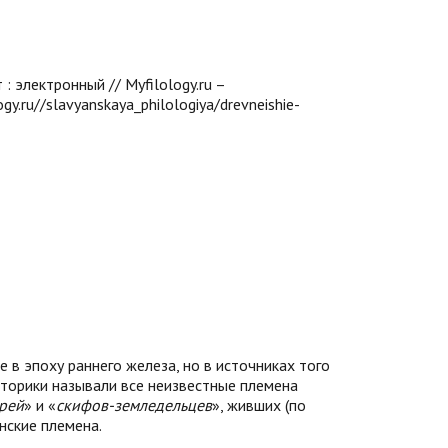
: электронный // Myfilology.ru –
y.ru//slavyanskaya_philologiya/drevneishie-
в эпоху раннего железа, но в источниках того
торики называли все неизвестные племена
рей
» и «
скифов-земледельцев
», живших (по
нские племена.