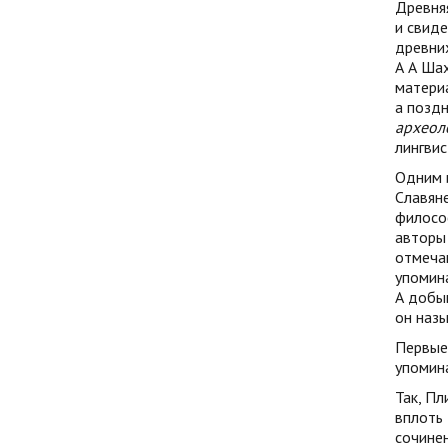
Древняя
и свид
древни
А А Ша
материа
а поздн
археол
лингвис
Одним 
Славяне
философ
авторы 
отмечаю
упомина
А добыв
он назы
Первые 
упомина
Так, Пл
вплоть 
сочинен