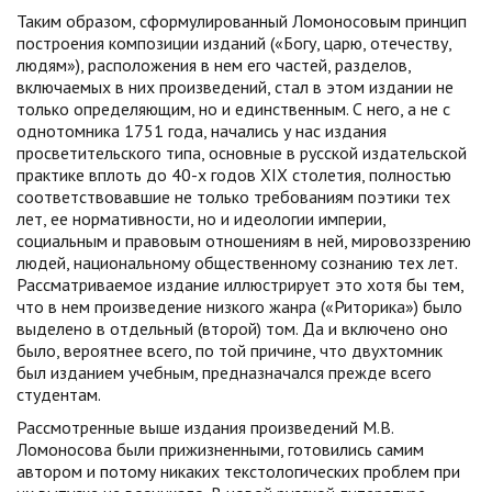
Таким образом, сформулированный Ломоносовым принцип
построения композиции изданий («Богу, царю, отечеству,
людям»), расположения в нем его частей, разделов,
включаемых в них произведений, стал в этом издании не
только определяющим, но и единственным. С него, а не с
однотомника 1751 года, начались у нас издания
просветительского типа, основные в русской издательской
практике вплоть до 40-х годов XIX столетия, полностью
соответствовавшие не только требованиям поэтики тех
лет, ее нормативности, но и идеологии империи,
социальным и правовым отношениям в ней, мировоззрению
людей, национальному общественному сознанию тех лет.
Рассматриваемое издание иллюстрирует это хотя бы тем,
что в нем произведение низкого жанра («Риторика») было
выделено в отдельный (второй) том. Да и включено оно
было, вероятнее всего, по той причине, что двухтомник
был изданием учебным, предназначался прежде всего
студентам.
Рассмотренные выше издания произведений М.В.
Ломоносова были прижизненными, готовились самим
автором и потому никаких текстологических проблем при