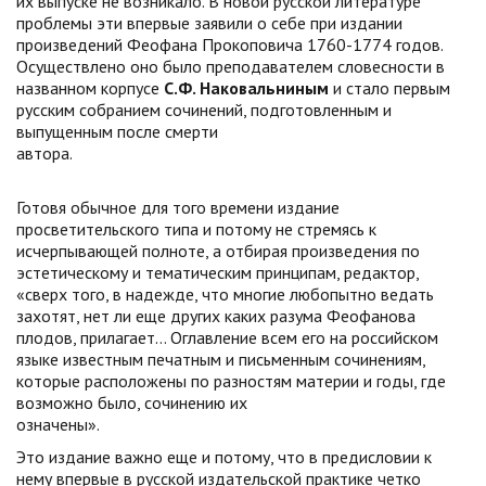
их выпуске не возникало. В новой русской литературе
проблемы эти впервые заявили о себе при издании
произведений Феофана Прокоповича 1760-1774 годов.
Осуществлено оно было преподавателем словесности в
названном корпусе
С.Ф. Наковальниным
и стало первым
русским собранием сочинений, подготовленным и
выпущенным после смерти
автора.
Готовя обычное для того времени издание
просветительского типа и потому не стремясь к
исчерпывающей полноте, а отбирая произведения по
эстетическому и тематическим принципам, редактор,
«сверх того, в надежде, что многие любопытно ведать
захотят, нет ли еще других каких разума Феофанова
плодов, прилагает... Оглавление всем его на российском
языке известным печатным и письменным сочинениям,
которые расположены по разностям материи и годы, где
возможно было, сочинению их
означены
Это издание важно еще и потому, что в предисловии к
нему впервые в русской издательской практике четко