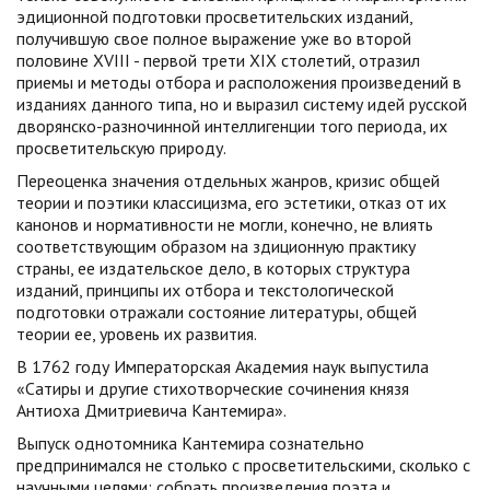
эдиционной подготовки просветительских изданий,
получившую свое полное выражение уже во второй
половине XVIII - первой трети XIX столетий, отразил
приемы и методы отбора и расположения произведений в
изданиях данного типа, но и выразил систему идей русской
дворянско-разночинной интеллигенции того периода, их
просветительскую природу.
Переоценка значения отдельных жанров, кризис общей
теории и поэтики классицизма, его эстетики, отказ от их
канонов и нормативности не могли, конечно, не влиять
соответствующим образом на здиционную практику
страны, ее издательское дело, в которых структура
изданий, принципы их отбора и текстологической
подготовки отражали состояние литературы, общей
теории ее, уровень их развития.
В 1762 году Императорская Академия наук выпустила
«Сатиры и другие стихотворческие сочинения князя
Антиоха Дмитриевича Кантемира».
Выпуск однотомника Кантемира сознательно
предпринимался не столько с просветительскими, сколько с
научными целями: собрать произведения поэта и