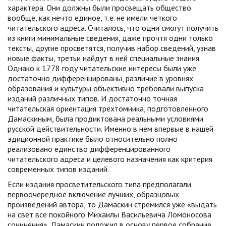
характера. Они должны были просвещать общество
вообще, как нечто единое, т.е. не имели четкого
читательского адреса. Считалось, что одни смогут получить
из книги минимальные сведения, даже прочтя одни только
тексты, другие просветятся, получив набор сведений, узнав
новые факты, третьи найдут в ней специальные знания.
Однако к 1778 году читательские интересы были уже
достаточно дифференцированы, различие в уровнях
образования и культуры объективно требовали выпуска
изданий различных типов. И достаточно точная
читательская ориентация трехтомника, подготовленного
Дамаскиным, была продиктована реальными условиями
русской действительности. Именно в нем впервые в нашей
эдиционной практике было относительно полно
реализовано единство дифференцированного
читательского адреса и целевого назначения как критерия
современных типов изданий.
Если издания просветительского типа предполагали
первоочередное включение лучших, образцовых
произведений автора, то Дамаскин стремился уже «выдать
на свет все покойного Михаилы Васильевича Ломоносова
сочинения». Дамаскин положил в основу первое собрание