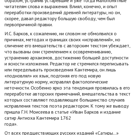
образом, устранив устаревшие и уже тогда малопонятные
читателям слова и выражения. Влиял, конечно, и опыт
переработки произведений древней литературы, но он,
скорее, давал редактору большую свободу, чем был
первопричиной правки.
И.С. Барков, к сожалению, ни словом не обмолвился о
причинах, методах и границах своих «исправлений», но
сличение его вмешательств с авторским текстом убеждает,
что вызваны они стремлением к осовремениванию,
устранению архаизмов, достижению большей доступности
и ясности изложения. Редактор не стремился переписывать
или переделывать произведения Кантемира, он лишь
«подновлял» их язык, подгоняя его под новую
литературную норму, исправлял фактологические
неточности. Особенно ярко эта тенденция проявилась в его
переработке авторских примечаний, вмешательства в текст
которых составляют подавляющее большинство случаев
исправления текстов поэта редактором. К тому же выводу
пришла Г.Н. Моисеева в статье «Иван Барков и издание
сатир Антиоха Кантемира 1762
года».
От всех предшествующих русских изданий «Сатиры...»