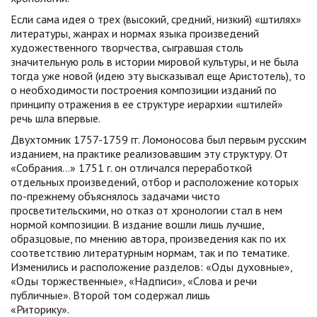
Если сама идея о трех (высокий, средний, низкий) «штилях»
литературы, жанрах и нормах языка произведений
художественного творчества, сыгравшая столь
значительную роль в истории мировой культуры, и не была
тогда уже новой (идею эту высказывал еще Аристотель), то
о необходимости построения композиции изданий по
принципу отражения в ее структуре иерархии «штилей»
речь шла впервые.
Двухтомник 1757-1759 гг. Ломоносова был первым русским
изданием, на практике реализовавшим эту структуру. От
«Собрания…» 1751 г. он отличался переработкой
отдельных произведений, отбор и расположение которых
по-прежнему объяснялось задачами чисто
просветительскими, но отказ от хронологии стал в нем
нормой композиции. В издание вошли лишь лучшие,
образцовые, по мнению автора, произведения как по их
соответствию литературным нормам, так и по тематике.
Изменились и расположение разделов: «Оды духовные»,
«Оды торжественные», «Надписи», «Слова и речи
публичные». Второй том содержал лишь
«Риторику».