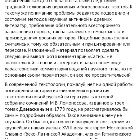
объяснению каждого слова поэта были следствием
традиций толкования церковных и богословских текстов. К
такому же пониманию проблемы редактора подводило и
состояние методов изучения античной и древних
литератур, требование обязательного всестороннего
разъяснения спорных, так называемых «темных мест» в
произведениях древних авторов. Подобные разъяснения
считались к тому же обязательным и при цитировании или
пересказе. Изложенный материал позволяет сделать
следующий вывод: хотя комментарий «Сатир...» в
значительной степени и содержит в зачаточном виде
характеристики комментария изданий научного типа, но по
основным своим параметрам, он все же просветительский.
В современной текстологии, пожалуй, нет ни одной работы,
посвященной истории возникновения и развития
текстологии новой русской литературы, в которой
собрание сочинений М.В. Ломоносова, изданное в трех
томах
Дамаскиным
в 1778 году, не рассматривалось бы
самым подробным образом. Такое внимание к нему не
случайно. Он был подготовлен и выпущен в свет одним из
крупнейших наших ученых XVIII века ректором Московской
Славяно-Греко-Латинской Академии, членом Гетингенского