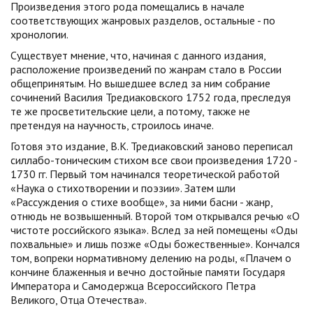
Произведения этого рода помещались в начале
соответствующих жанровых разделов, остальные - по
хронологии.
Существует мнение, что, начиная с данного издания,
расположение произведений по жанрам стало в России
общепринятым. Но вышедшее вслед за ним собрание
сочинений Василия Тредиаковского 1752 года, преследуя
те же просветительские цели, а потому, также не
претендуя на научность, строилось иначе.
Готовя это издание, В.К. Тредиаковский заново переписал
силлабо-тоническим стихом все свои произведения 1720 -
1730 гг. Первый том начинался теоретической работой
«Наука о стихотворении и поэзии». Затем шли
«Рассуждения о стихе вообще», за ними басни - жанр,
отнюдь не возвышенный. Второй том открывался речью «О
чистоте российского языка». Вслед за ней помещены «Оды
похвальные» и лишь позже «Оды божественные». Кончался
том, вопреки нормативному делению на роды, «Плачем о
кончине блаженныя и вечно достойные памяти Государя
Императора и Самодержца Всероссийского Петра
Великого, Отца Отечества».