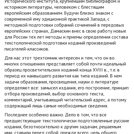
Исторического института, крупнейшим библиографом и
историком литературы, человеком с блестящим
европейским образованием. Будучи близко знаком с
современной ему эдиционной практикой Запада, с
методикой подготовки собраний сочинений в передовых
европейских странах, Дамаскин внес в свою работу новые
для России тех лет методы и приемы определения состава
текстологической подготовки изданий произведений
писателей-классиков.
Для нас этот трехтомник интересен и тем, что он во
многих отношениях представляет собой почти идеальный
образец просветительских изданий конца XVIII в., т.е. в
период их наивысшего развития как типа изданий. В нем
задачи образования, просвещения, науки о литературе
определяют все: замысел издания, его построение, принцип
отбора произведений, выбор основного текста,
комментарий, учитывающий читательский адрес, а потому
содержащий лишь самые необходимые сведения.
Последнее особенно важно. Дело в том, что все
предшествующие текстологически подготовленные русские
издания, безотносительно к другим задачам, решаемым
ими, ставили перед собой, прежде всего, цель общего