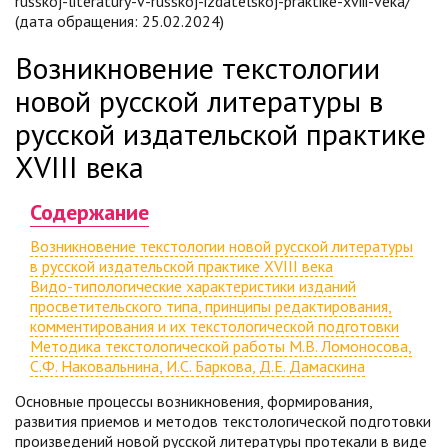
russkoj-literatury-v-russkoj-izdatelskoj-praktike-xviii-veka/
(дата обращения: 25.02.2024)
Возникновение текстологии
новой русской литературы в
русской издательской практике
XVIII века
Содержание
Возникновение текстологии новой русской литературы
в русской издательской практике XVIII века
Видо-типологические характеристики изданий
просветительского типа, принципы редактирования,
комментирования и их текстологической подготовки
Методика текстологической работы М.В. Ломоносова,
С.Ф. Наковальнина, И.С. Баркова, Д.Е. Дамаскина
Основные процессы возникновения, формирования,
развития приемов и методов текстологической подготовки
произведений новой русской литературы протекали в виде