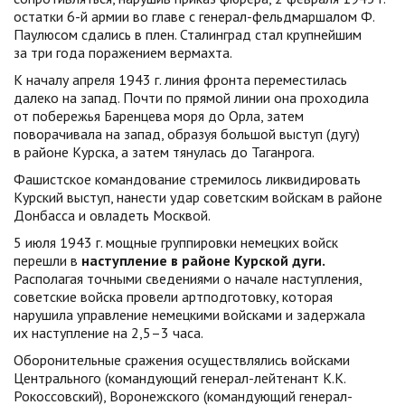
остатки 6-й армии во главе с генерал-фельдмаршалом Ф.
Паулюсом сдались в плен. Сталинград стал крупнейшим
за три года поражением вермахта.
К началу апреля 1943 г. линия фронта переместилась
далеко на запад. Почти по прямой линии она проходила
от побережья Баренцева моря до Орла, затем
поворачивала на запад, образуя большой выступ (дугу)
в районе Курска, а затем тянулась до Таганрога.
Фашистское командование стремилось ликвидировать
Курский выступ, нанести удар советским войскам в районе
Донбасса и овладеть Москвой.
5 июля 1943 г. мощные группировки немецких войск
перешли в
наступление в районе Курской дуги.
Располагая точными сведениями о начале наступления,
советские войска провели артподготовку, которая
нарушила управление немецкими войсками и задержала
их наступление на 2,5–3 часа.
Оборонительные сражения осуществлялись войсками
Центрального (командующий генерал-лейтенант К.К.
Рокоссовский), Воронежского (командующий генерал-