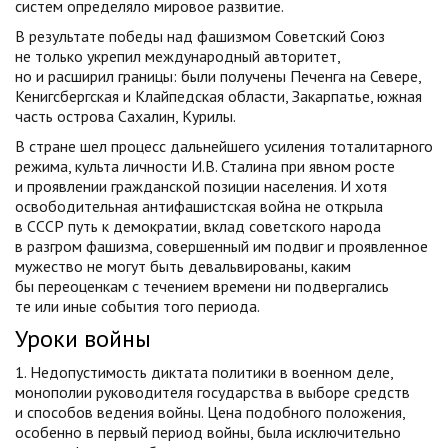
систем определяло мировое развитие.
В результате победы над фашизмом Советский Союз
не только укрепил международный авторитет,
но и расширил границы: были получены Печенга на Севере,
Кенигсбергская и Клайпедская области, Закарпатье, южная
часть острова Сахалин, Курилы.
В стране шел процесс дальнейшего усиления тоталитарного
режима, культа личности И.В. Сталина при явном росте
и проявлении гражданской позиции населения. И хотя
освободительная антифашистская война не открыла
в СССР путь к демократии, вклад советского народа
в разгром фашизма, совершенный им подвиг и проявленное
мужество не могут быть девальвированы, каким
бы переоценкам с течением времени ни подвергались
те или иные события того периода.
Уроки войны
1. Недопустимость диктата политики в военном деле,
монополии руководителя государства в выборе средств
и способов ведения войны. Цена подобного положения,
особенно в первый период войны, была исключительно