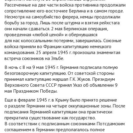
Рассеченные на две части войска противника продолжали
сопротивление юго-восточнее Берлина и в самом городе.
Несмотря на самоубийство фюрера, немцы продолжали
борьбу за город. Лишь после штурма и взятия рейхстага
они начали сдаваться. 2 мая Берлинская операция,
проведенная «любой ценой» и обернувшаяся
для нас колоссальными потерями, завершилась. Союзные
войска приняли во Франции капитуляцию немецкого
командования. 25 апреля 1945 г. произошла знаменитая
встреча союзников на Эльбе.
В ночь с 8 на 9 мая 1945 г. Германия подписала полную
безоговорочную капитуляцию. От советской стороны
принимал капитуляцию маршал Г.К. Жуков. Президиум
Верховного Совета СССР принял Указ об объявлении 9
мая Праздником Победы.
Еще в феврале 1945 г. в Крыму было принято решение
о разделе Германии на четыре оккупационные зоны. После
подписания Германией капитуляции она практически
прекратила существование как государство.
В соответствии с подписанным союзниками Потсдамским
соглашением в Германии предполагалось полное