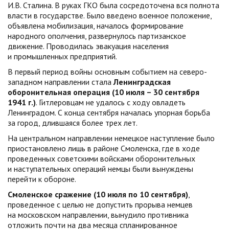
И.В. Сталина. В руках ГКО была сосредоточена вся полнота
власти в государстве. Было введено военное положение,
объявлена мобилизация, началось формирование
народного ополчения, развернулось партизанское
движение. Проводилась эвакуация населения
и промышленных предприятий.
В первый период войны основным событием на северо-
западном направлении стала
Ленинградская
оборонительная операция (10 июля – 30 сентября
1941 г.)
. Гитлеровцам не удалось с ходу овладеть
Ленинградом. С конца сентября началась упорная борьба
за город, длившаяся более трех лет.
На центральном направлении немецкое наступление было
приостановлено лишь в районе Смоленска, где в ходе
проведенных советскими войсками оборонительных
и наступательных операций немцы были вынуждены
перейти к обороне.
Смоленское сражение (10 июля по 10 сентября)
,
проведенное с целью не допустить прорыва немцев
на московском направлении, вынудило противника
отложить почти на два месяца спланированное