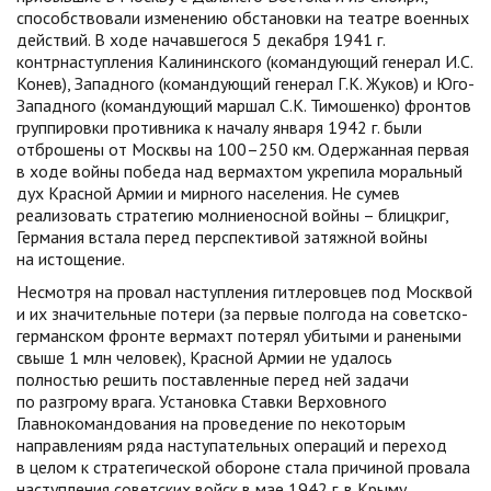
способствовали изменению обстановки на театре военных
действий. В ходе начавшегося 5 декабря 1941 г.
контрнаступления Калининского (командующий генерал И.С.
Конев), Западного (командующий генерал Г.К. Жуков) и Юго-
Западного (командующий маршал С.К. Тимошенко) фронтов
группировки противника к началу января 1942 г. были
отброшены от Москвы на 100–250 км. Одержанная первая
в ходе войны победа над вермахтом укрепила моральный
дух Красной Армии и мирного населения. Не сумев
реализовать стратегию молниеносной войны – блицкриг,
Германия встала перед перспективой затяжной войны
на истощение.
Несмотря на провал наступления гитлеровцев под Москвой
и их значительные потери (за первые полгода на советско-
германском фронте вермахт потерял убитыми и ранеными
свыше 1 млн человек), Красной Армии не удалось
полностью решить поставленные перед ней задачи
по разгрому врага. Установка Ставки Верховного
Главнокомандования на проведение по некоторым
направлениям ряда наступательных операций и переход
в целом к стратегической обороне стала причиной провала
наступления советских войск в мае 1942 г. в Крыму