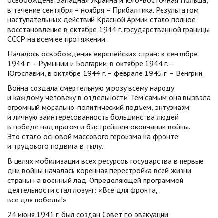
освобождены Западная Украина и Юго-Восточная Польша,
в течение сентября – ноября – Прибалтика. Результатом
наступательных действий Красной Армии стало полное
восстановление в октябре 1944 г. государственной границы
СССР на всем ее протяжении.
Началось освобождение европейских стран: в сентябре
1944 г. – Румынии и Болгарии, в октябре 1944 г. –
Югославии, в октябре 1944 г. – феврале 1945 г. – Венгрии.
Война создала смертельную угрозу всему народу
и каждому человеку в отдельности. Тем самым она вызвала
огромный морально-политический подъем, энтузиазм
и личную заинтересованность большинства людей
в победе над врагом и быстрейшем окончании войны.
Это стало основой массового героизма на фронте
и трудового подвига в тылу.
В целях мобилизации всех ресурсов государства в первые
дни войны началась коренная перестройка всей жизни
страны на военный лад. Определяющей программой
деятельности стал лозунг: «Все для фронта,
все для победы!»
24 июня 1941 г. был создан Совет по эвакуации