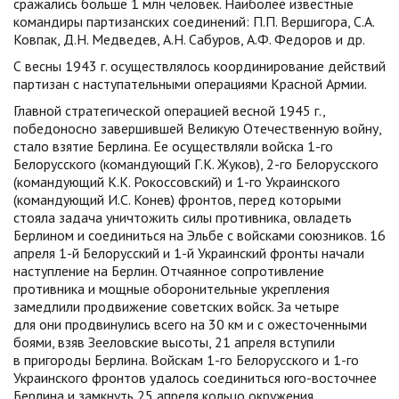
сражались больше 1 млн человек. Наиболее известные
командиры партизанских соединений: П.П. Вершигора, С.А.
Ковпак, Д.Н. Медведев, А.Н. Сабуров, А.Ф. Федоров и др.
С весны 1943 г. осуществлялось координирование действий
партизан с наступательными операциями Красной Армии.
Главной стратегической операцией весной 1945 г.,
победоносно завершившей Великую Отечественную войну,
стало взятие Берлина. Ее осуществляли войска 1-го
Белорусского (командующий Г.К. Жуков), 2-го Белорусского
(командующий К.К. Рокоссовский) и 1-го Украинского
(командующий И.С. Конев) фронтов, перед которыми
стояла задача уничтожить силы противника, овладеть
Берлином и соединиться на Эльбе с войсками союзников. 16
апреля 1-й Белорусский и 1-й Украинский фронты начали
наступление на Берлин. Отчаянное сопротивление
противника и мощные оборонительные укрепления
замедлили продвижение советских войск. За четыре
для они продвинулись всего на 30 км и с ожесточенными
боями, взяв Зееловские высоты, 21 апреля вступили
в пригороды Берлина. Войскам 1-го Белорусского и 1-го
Украинского фронтов удалось соединиться юго-восточнее
Берлина и замкнуть 25 апреля кольцо окружения.