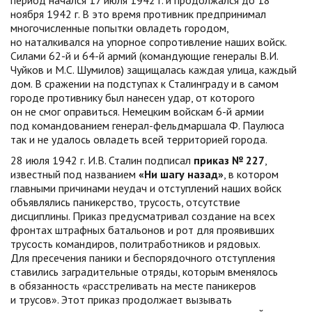
период начался 17 июля 1942 г. и продолжался до 18
ноября 1942 г. В это время противник предпринимал
многочисленные попытки овладеть городом,
но наталкивался на упорное сопротивление наших войск.
Силами 62-й и 64-й армий (командующие генералы В.И.
Чуйков и М.С. Шумилов) защищалась каждая улица, каждый
дом. В сражении на подступах к Сталинграду и в самом
городе противнику был нанесен удар, от которого
он не смог оправиться. Немецким войскам 6-й армии
под командованием генерал-фельдмаршала Ф. Паулюса
так и не удалось овладеть всей территорией города.
28 июля 1942 г. И.В. Сталин подписал
приказ № 227
,
известный под названием
«Ни шагу назад»
, в котором
главными причинами неудач и отступлений наших войск
объявлялись паникерство, трусость, отсутствие
дисциплины. Приказ предусматривал создание на всех
фронтах штрафных батальонов и рот для проявивших
трусость командиров, политработников и рядовых.
Для пресечения паники и беспорядочного отступления
ставились заградительные отряды, которым вменялось
в обязанность «расстреливать на месте паникеров
и трусов». Этот приказ продолжает вызывать