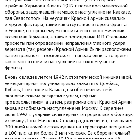
и районе Харькова. 4 июля 1942 г. после восьмимесячной
обороны, задержавшей немецкое наступление на Кавказе,
пал Севастополь. На неудачах Красной Армии сказались
и другие факторы, такие как отсутствие второго фронта
в Европе, по-прежнему мощный военно-экономический
потенциал Германии, а также допущенные И.В. Сталиным
просчеты при определении направления главного удара
вермахта (так, резервы Красной Армии были расположены
на центральном – московском – направлении, в то время
как немцы готовили наступление на южном участке
фронта).
Вновь овладев летом 1942 г. стратегической инициативой,
немецкая армия получила приказ захватить Донбасс,
Кубань, Поволжье и Кавказ для обеспечения себя
экономическими ресурсами: углем, нефтью,
продовольствием, а затем, разгромив силы Красной Армии,
вновь возобновить наступление на Москву. К середине
июля 1942 г. ударные силы вермахта прорвались в большую
излучину Дона. Началась Сталинградская битва, длившаяся
200 дней и ночей и столкнувшая на территории площадью
в 100 тыс. кв. км более 2 млн человек. Ее оборонительный