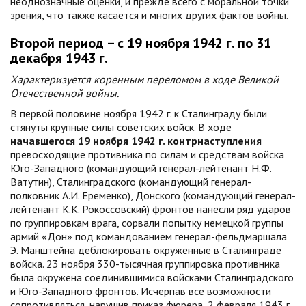
неоднозначные оценки, и прежде всего с моральной точки
зрения, что также касается и многих других фактов войны.
Второй период – с 19 ноября 1942 г. по 31
декабря 1943 г.
Характеризуется коренным переломом в ходе Великой
Отечественной войны.
В первой половине ноября 1942 г. к Сталинграду были
стянуты крупные силы советских войск. В ходе
начавшегося 19 ноября 1942 г. контрнаступления
превосходящие противника по силам и средствам войска
Юго-Западного (командующий генерал-лейтенант Н.Ф.
Ватутин), Сталинградского (командующий генерал-
полковник А.И. Еременко), Донского (командующий генерал-
лейтенант К.К. Рокоссовский) фронтов нанесли ряд ударов
по группировкам врага, сорвали попытку немецкой группы
армий «Дон» под командованием генерал-фельдмаршала
Э. Манштейна деблокировать окруженные в Сталинграде
войска. 23 ноября 330-тысячная группировка противника
была окружена соединившимися войсками Сталинградского
и Юго-Западного фронтов. Исчерпав все возможности
сопротивляться, нарушив приказ фюрера, 2 февраля 1943 г.