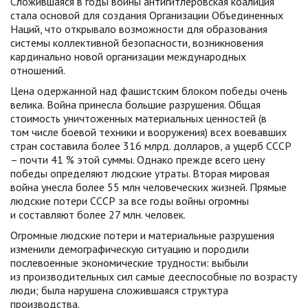
Сложившаяся в годы войны антигитлеровская коалиция
стала основой для создания Организации Объединенных
Наций, что открывало возможности для образования
системы коллективной безопасности, возникновения
кардинально новой организации международных
отношений.
Цена одержанной над фашистским блоком победы очень
велика. Война принесла большие разрушения. Общая
стоимость уничтоженных материальных ценностей (в
том числе боевой техники и вооружения) всех воевавших
стран составила более 316 млрд. долларов, а ущерб СССР
– почти 41 % этой суммы. Однако прежде всего цену
победы определяют людские утраты. Вторая мировая
война унесла более 55 млн человеческих жизней. Прямые
людские потери СССР за все годы войны огромны
и составляют более 27 млн. человек.
Огромные людские потери и материальные разрушения
изменили демографическую ситуацию и породили
послевоенные экономические трудности: выбыли
из производительных сил самые дееспособные по возрасту
люди; была нарушена сложившаяся структура
производства.