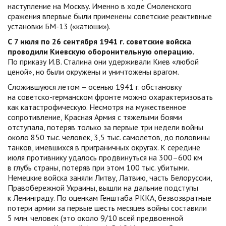
наступление на Москву. Именно в ходе Смоленского
сражения впервые были применены советские реактивные
установки БМ-13 («катюши»).
С 7 июля по 26 сентября 1941 г. советские войска
проводили Киевскую оборонительную операцию.
По приказу И.В. Сталина они удерживали Киев «любой
ценой», но были окружены и уничтожены врагом.
Сложившуюся летом – осенью 1941 г. обстановку
на советско-германском фронте можно охарактеризовать
как катастрофическую. Несмотря на мужественное
сопротивление, Красная Армия с тяжелыми боями
отступала, потеряв только за первые три недели войны
около 850 тыс. человек, 3,5 тыс. самолетов, до половины
танков, имевшихся в приграничных округах. К середине
июля противнику удалось продвинуться на 300–600 км
в глубь страны, потеряв при этом 100 тыс. убитыми.
Немецкие войска заняли Литву, Латвию, часть Белоруссии,
Правобережной Украины, вышли на дальние подступы
к Ленинграду. По оценкам Генштаба РККА, безвозвратные
потери армии за первые шесть месяцев войны составили
5 млн. человек (это около 9/10 всей предвоенной