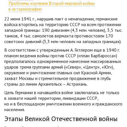
Проблемы изучения Второй мировой войны
в историографии
22 июня 1941 г., нарушив пакт о ненападении, германские
войска вторглись на территорию СССР на всем протяжении
западной границы: 190 дивизиям (4,3 млн. человек), 3,5 тыс.
танков, 4 тыс. самолетов вермахта противостояли 170
советских дивизий (3,3 млн человек на западных границах).
В соответствии с утвержденным А. Гитлером еще в 1940 г.
планом ведения войны против СССР («план Барбаросса»)
предполагалось одновременное нанесение массированных
ударов тремя группами армий («Север», «Центр», «Юг»),
окружение и уничтожение главных сил Красной Армии,
захват Москвы и стремительное продвижение в глубь
страны до линии Архангельск – Астрахань.
Цель Германии в начавшейся войне заключалась не только
в захвате нашей территории, ликвидации СССР,
но и в беспощадном уничтожении военного и гражданского
населения.
Этапы Великой Отечественной войны