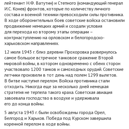
лейтенант Н.Ф. Ватутин) и Степного (командующий генерал
И.С. Конев) фронтов, которые по количеству личного
состава и военной техники превосходили силы противника.
В ходе оборонительных боев советские войска остановили
продвижение немецких армий и создали условия
для перехода ко второму этапы операции –
контрнаступлению на орловском и белогородско-
харьковском направлениях.
12 июля 1943 г. близ деревни Прохоровка развернулось
самое большое встречное танковое сражение Второй
мировой войны, в котором одновременно с обеих сторон
участвовало 1200 танков и самоходных орудий. Советские
летчики произвели в тот день над полем 1299 вылетов.
В битве наступил перелом. Войска противника стали
отходить. Никогда еще за несколько дней немецкая
стратегия не терпела такого краха. Советская авиация
завоевала господство в воздухе и удерживала
его до конца войны.
5 августа 1943 г. были освобождены города Орел,
Белгород и Харьков. Победа под Курском завершила
коренной перелом в ходе войны.