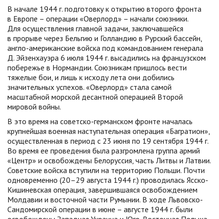
В начале 1944 г. подготовку к открытию второго фронта
в Европе – операции «Оверлорд» – начали союзники.
Для осуществления главной задачи, заключавшейся
в прорыве через Бельгию и Голландию в Рурский бассейн,
англо-американские войска под командованием генерала
Д. Эйзенхауэра 6 июля 1944 г. высадились на французском
побережье в Нормандии. Союзникам пришлось вести
тяжелые бои, и лишь к исходу лета они добились
значительных успехов. «Оверлорд» стала самой
масштабной морской десантной операцией Второй
мировой войны.
В это время на советско-германском фронте началась
крупнейшая военная наступательная операция «Багратион»,
осуществленная в период с 23 июня по 19 сентября 1944 г.
Во время ее проведения была разгромлена группа армий
«Центр» и освобождены Белоруссия, часть Литвы и Латвии.
Советские войска вступили на территорию Польши. Почти
одновременно (20–29 августа 1944 г.) проводилась Ясско-
Кишиневская операция, завершившаяся освобождением
Молдавии и восточной части Румынии. В ходе Львовско-
Сандомирской операции в июне – августе 1944 г. были