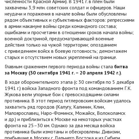
численности Красной Армии). В 1941 г. в плен были
захвачены 3,9 млн. советских солдат и офицеров. Наши
неудачи и поражения в начале войны были обусловлены
рядом объективных и субъективных факторов: репрессиями
в армии накануне войны среди командного состава;
ошибками и просчетами в отношении сроков начала войны;
военной доктриной, предусматривающей военные
действия только на чужой территории; опозданием
с приведением войск в боевую готовность; демонтажем
старых и отсутствием новых укреплений на границе.
Главным сражением первого периода войны стала
битва
за Москву (30 сентября 1941 г. – 20 апреля 1942 г.)
.
В ходе оборонительного этапа (с 30 сентября по 5 декабря
1941 г.) войска Западного фронта под командованием Г.К.
Жукова вели упорные бои с превосходящими силами
противника. В этот период гитлеровским войскам удалось
захватить ряд городов (Калугу, Калинин, Клин,
Малоярославец, Наро-Фоминск, Можайск, Волоколамск
и др.) и приблизиться к Москве на некоторых участках
фронта на 25–30 км. Однако за два месяца войска
противника были измотаны и обескровлены. Дивизии,
прибывшие в Москву с Дальнего Востока и из Сибири,