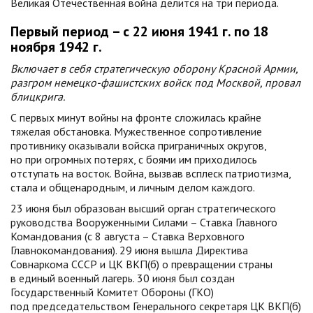
Великая Отечественная война делится на три периода.
Первый период – с 22 июня 1941 г. по 18
ноября 1942 г.
Включает в себя стратегическую оборону Красной Армии,
разгром немецко-фашистских войск под Москвой, провал
блицкрига.
С первых минут войны на фронте сложилась крайне
тяжелая обстановка. Мужественное сопротивление
противнику оказывали войска приграничных округов,
но при огромных потерях, с боями им приходилось
отступать на восток. Война, вызвав всплеск патриотизма,
стала и общенародным, и личным делом каждого.
23 июня был образован высший орган стратегического
руководства Вооруженными Силами – Ставка Главного
Командования (с 8 августа – Ставка Верховного
Главнокомандования). 29 июня вышла Директива
Совнаркома СССР и ЦК ВКП(б) о превращении страны
в единый военный лагерь. 30 июня был создан
Государственный Комитет Обороны (ГКО)
под председательством Генерального секретаря ЦК ВКП(б)