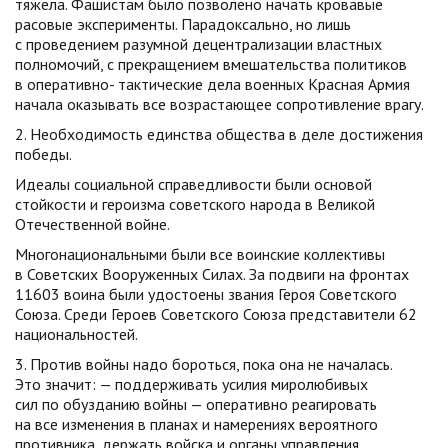
тяжела. Фашистам было позволено начать кровавые
расовые эксперименты. Парадоксально, но лишь
с проведением разумной децентрализации властных
полномочий, с прекращением вмешательства политиков
в оперативно- тактические дела военных Красная Армия
начала оказывать все возрастающее сопротивление врагу.
2. Необходимость единства общества в деле достижения
победы.
Идеалы социальной справедливости были основой
стойкости и героизма советского народа в Великой
Отечественной войне.
Многонациональными были все воинские коллективы
в Советских Вооруженных Силах. За подвиги на фронтах
11603 воина были удостоены звания Героя Советского
Союза. Среди Героев Советского Союза представители 62
национальностей.
3. Против войны надо бороться, пока она не началась.
Это значит: — поддерживать усилия миролюбивых
сил по обузданию войны — оперативно реагировать
на все изменения в планах и намерениях вероятного
противника, держать войска и органы управления