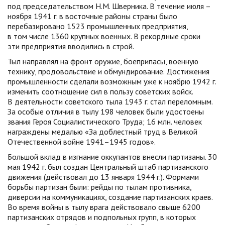
под председательством Н.М. Шверника. В течение июля –
ноября 1941 г. в восточные районы страны было
перебазировано 1523 промышленных предприятия,
в том числе 1360 крупных военных. В рекордные сроки
эти предприятия вводились в строй.
Тыл направлял на фронт оружие, боеприпасы, военную
технику, продовольствие и обмундирование. Достижения
промышленности сделали возможным уже к ноябрю 1942 г.
изменить соотношение сил в пользу советских войск.
В деятельности советского тыла 1943 г. стал переломным.
За особые отличия в тылу 198 человек были удостоены
звания Героя Социалистического Труда; 16 млн. человек
награждены медалью «За доблестный труд в Великой
Отечественной войне 1941–1945 годов».
Большой вклад в изгнание оккупантов внесли партизаны. 30
мая 1942 г. был создан Центральный штаб партизанского
движения (действовал до 13 января 1944 г.). Формами
борьбы партизан были: рейды по тылам противника,
диверсии на коммуникациях, создание партизанских краев.
Во время войны в тылу врага действовало свыше 6200
партизанских отрядов и подпольных групп, в которых