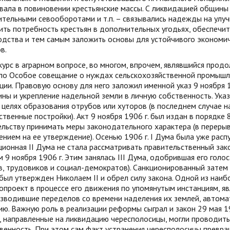
ала в повиновении крестьянские массы. С ликвидацией общины 
ительными севооборотами и т.п. – связывались надежды на улу
ть потребность крестьян в дополнительных угодьях, обеспечит
дства и тем самым заложить основы для устойчивого экономич
в.
урс в аграрном вопросе, во многом, впрочем, являвшийся продо
ло Особое совещание о нуждах сельскохозяйственной промышле
ии. Правовую основу для него заложил именной указ 9 ноября 
ны и укрепление надельной земли в личную собственность. Ука
 целях образования отрубов или хуторов (в последнем случае н
ственные постройки). Акт 9 ноября 1906 г. был издан в порядке
ельству принимать меры законодательного характера (в перер
ением на ее утверждение). Осенью 1906 г. I Дума была уже расп
ионная II Дума не стала рассматривать правительственный зак
м 9 ноября 1906 г. Этим занялась III Дума, одобрившая его гол
в, трудовиков и социал-демократов). Санкционированный затем
 был утвержден Николаем II и обрел силу закона. Одной из наи
опроект в процессе его движения по упомянутым инстанциям, яв
изводившие переделов со времени наделения их землей, автома
ю. Важную роль в реализации реформы сыграл и закон 29 мая 1
 направленные на ликвидацию чересполосицы, могли проводитьс
венность. При этом сам факт устранения чересполосицы превр