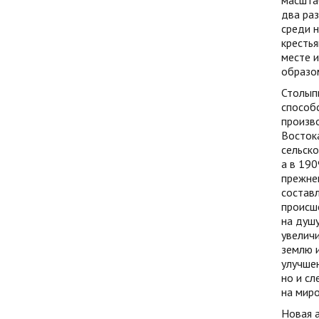
масштаб
два раз
среди н
крестья
месте и
образом
Столыпи
способ
произво
Востока
сельско
а в 190
прежнем
составл
происше
на душу
увеличи
землю и
улучше
но и сл
на миро
Новая а