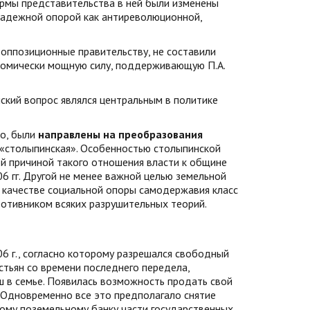
нормы представительства в ней были изменены
 надежной опорой как антиреволюционной,
 оппозиционные правительству, не составили
ономически мощную силу, поддерживающую П.А.
ский вопрос являлся центральным в политике
во, были
направлены на преобразования
е «столыпинская». Особенностью столыпинской
й причиной такого отношения власти к общине
 гг. Другой не менее важной целью земельной
в качестве социальной опоры самодержавия класс
ротивником всяких разрушительных теорий.
6 г., согласно которому разрешался свободный
тьян со времени последнего передела,
ш в семье. Появилась возможность продать свой
. Одновременно все это предполагало снятие
кому поземельному банку части государственных