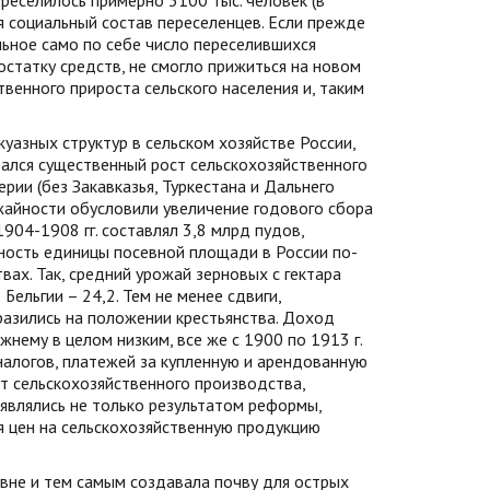
ереселилось примерно 3100 тыс. человек (в
я социальный состав переселенцев. Если прежде
ельное само по себе число переселившихся
остатку средств, не смогло прижиться на новом
твенного прироста сельского населения и, таким
уазных структур в сельском хозяйстве России,
ался существенный рост сельскохозяйственного
ерии (без Закавказья, Туркестана и Дальнего
ожайности обусловили увеличение годового сбора
904-1908 гг. составлял 3,8 млрд пудов,
льность единицы посевной площади в России по-
вах. Так, средний урожай зерновых с гектара
 Бельгии – 24,2. Тем не менее сдвиги,
разились на положении крестьянства. Доход
жнему в целом низким, все же с 1900 по 1913 г.
м налогов, платежей за купленную и арендованную
ост сельскохозяйственного производства,
являлись не только результатом реформы,
я цен на сельскохозяйственную продукцию
вне и тем самым создавала почву для острых