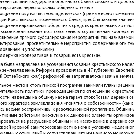
дения силами государства огромного объёма сложных и дорого
зверстанию чересполосных общинных земель.
ощрение покупки частновладельческих (прежде всего помещичьи
ции Крестьянского поземельного банка, преобладающее значени
ощрение наращивания оборотных средств крестьянских хозяйст
овское кредитование под залог земель, ссуды членам кооперати
сширение прямого субсидирования мероприятий так называемой
льтирование, просветительные мероприятия, содержание опытны
дованием и удобрениями).
ддержка кооперативов и товариществ крестьян.
а была направлена на усовершенствование крестьянского надел
 землевладение. Реформа проводилась в 47 губерниях Европейск
й Остзейского края); реформой не затрагивалось казачье земле
ьное место в столыпинской программе занимали планы решения
ятельность политики, проводившейся по отношению к крестьянс
ости, надежды на общину как на гарант спокойствия деревни се
го характера землевладения «понятия о собственности» (как в 
ись весьма восприимчивы к революционной пропаганде. Общинны
ктивным действиям, вносили в их движение элементы организов
роваться на разрушение общины и на насаждение в деревне со
 своей кровной заинтересованности в нем) в условиях медленно
рхальных отношений и сопутствовавшего им наивного монархизм