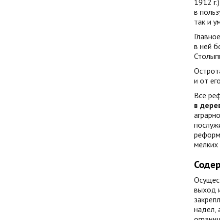
1912 г.
в польз
так и 
Главное
в ней б
Столып
Острота
и от ег
Все реф
в дере
аграрн
послуж
реформы
мелких 
Соде
Осущест
выход и
закрепл
надел, 
огранич