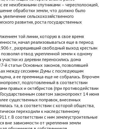
с ее неизбежными спутниками – чересполосицей,
чшение обработки земли, что должно было
ь увеличение сельскохозяйственного
еского развития, роста государственных
лжением той линии, которую в свое время
нности, начал реализовываться еще в период
1906 г., разрешивший свободный выход крестьян
з позволял отвод укрепленной земли к одному
а участки из деревни переносились дома
 87-й статьи Основных законов, позволявшей
ывах между сессиями Думы с последующим
ущена, а ее преемница еще не собралась. Впрочем
онопроект, подготовленный в соответствии
осами правых и октябристов (при противодействии
 Государственным советом законопроект 14 июня
более существенных поправок, внесенных
лялась та, в соответствии с которой общества,
тически переходили к наследственному
911 г. В соответствии с ним землеустроительные
я вне зависимости от укрепления земли
ащал общинников в собственников.