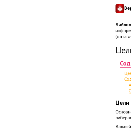
Ве
Библио
информа
(дата о
Цел
Сод
Це
Со
А
О
Цели
Основн
либерал
Важнейш