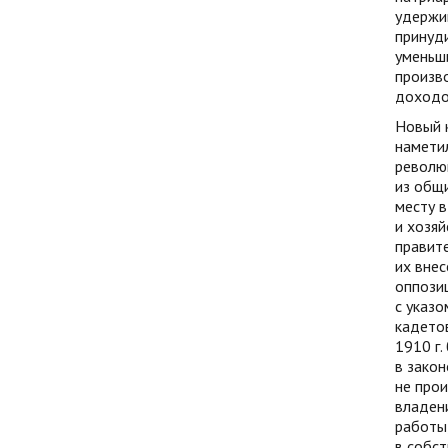
удержив
принуд
уменьши
произво
доходо
Новый к
намети
революц
из общи
месту в
и хозяй
правит
их внес
оппозиц
с указо
кадето
1910 г.
в закон
не про
владени
работы,
в собст