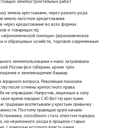
стоящих землеустроительных работ
х) земель крестьянами, через разного рода
е имело льготное кредитование.
в через кредитование во всех формах
вов и товариществ).
 «агрономической помощи» (агрономическое
х и образцовых хозяйств, торговля современным
ьного землепользования и мало затрагивала
ой России (все губернии, кроме трёх
владение и землевладение башкир.
 аграрного вопроса. Революция показала
тву после отмены крепостного права.
бя не оправдали. Напротив, лишенные в силу
свое время говорил С.Ю.Витте) крестьяне
е традиции воспитывали у крестьян привычку
анности. Поэтому правящие круги начали
бственника, способного стать оплотом порядка
го, но неуклонного ухода в прошлое старых
а, с помощью которого власть ранее