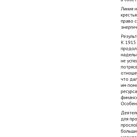
Линия 
крестья
право с
энергич
Результ
К 1915 
продол
наделы 
не успе
потрясе
отношен
что дал
им пом
ресурс
финансо
Особен
Деятель
для про
прослой
больши