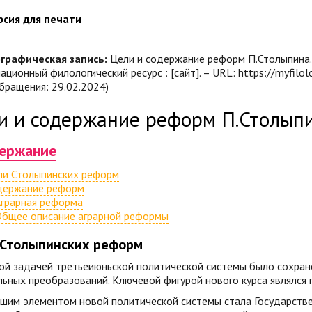
рсия для печати
графическая запись:
Цели и содержание реформ П.Столыпина. — 
ционный филологический ресурс : [сайт]. – URL: https://myfilolog
бращения: 29.02.2024)
и и содержание реформ П.Столып
ержание
ли Столыпинских реформ
держание реформ
грарная реформа
бщее описание аграрной реформы
 Столыпинских реформ
ой задачей третьеиюньской политической системы было сохран
ьных преобразований. Ключевой фигурой нового курса являлся 
им элементом новой политической системы стала Государствен