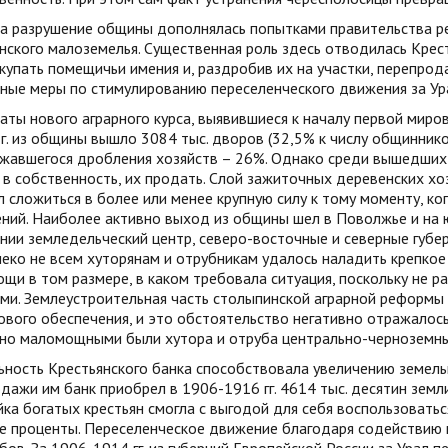
на разрушение общины дополнялась попытками правительства ре
нского малоземелья. Существенная роль здесь отводилась Крест
купать помещичьи имения и, раздробив их на участки, перепрод
ные меры по стимулированию переселенческого движения за Ур
аты нового аграрного курса, выявившиеся к началу первой мир
г. из общины вышло 3084 тыс. дворов (32,5% к числу общинников
жавшегося дробления хозяйств – 26%. Однако среди вышедших 
в собственность, их продать. Слой зажиточных деревенских хоз
л сложиться в более или менее крупную силу к тому моменту, ко
ний. Наиболее активно выход из общины шел в Поволжье и на ю
ии земледельческий центр, северо-восточные и северные губер
еко не всем хуторянам и отрубникам удалось наладить крепкое 
ощи в том размере, в каком требовала ситуация, поскольку не
ами. Землеустроительная часть столыпинской аграрной реформ
вого обеспечения, и это обстоятельство негативно отражалось
но маломощными были хутора и отруба центрально-черноземны
ность Крестьянского банка способствовала увеличению земель
дажи им банк приобрел в 1906-1916 гг. 4614 тыс. десятин земли
ка богатых крестьян смогла с выгодой для себя воспользоватьс
е проценты. Переселенческое движение благодаря содействию 