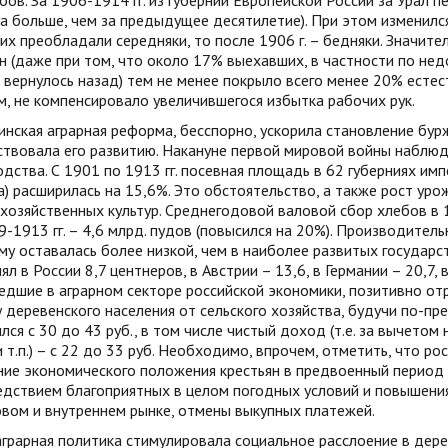
ов. За 1906-1914 гг. из губерний Европейской России за Урал п
а больше, чем за предыдущее десятилетие). При этом изменилс
их преобладали середняки, то после 1906 г. – бедняки. Значит
н (даже при том, что около 17% выехавших, в частности по нед
 вернулось назад) тем не менее покрыло всего менее 20% естес
, не компенсировало увеличившегося избытка рабочих рук.
нская аграрная реформа, бесспорно, ускорила становление бурж
ствовала его развитию. Накануне первой мировой войны наблюд
дства. С 1901 по 1913 гг. посевная площадь в 62 губерниях имп
) расширилась на 15,6%. Это обстоятельство, а также рост ур
хозяйственных культур. Среднегодовой валовой сбор хлебов в 1
9-1913 гг. – 4,6 млрд. пудов (повысился на 20%). Производите
у оставалась более низкой, чем в наиболее развитых государст
ял в России 8,7 центнеров, в Австрии – 13,6, в Германии – 20,7, в
дшие в аграрном секторе российской экономики, позитивно от
 деревенского населения от сельского хозяйства, будучи по-пре
лся с 30 до 43 руб., в том числе чистый доход (т.е. за вычето
 т.п.) – с 22 до 33 руб. Необходимо, впрочем, отметить, что р
ние экономического положения крестьян в предвоенный период 
едствием благоприятных в целом погодных условий и повышени
вом и внутреннем рынке, отмены выкупных платежей.
грарная политика стимулировала социальное расслоение в дере