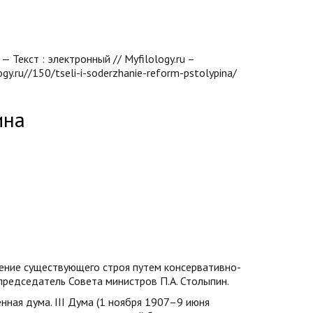
Текст : электронный // Myfilology.ru –
y.ru//150/tseli-i-soderzhanie-reform-pstolypina/
ина
ение существующего строя путем консервативно-
председатель Совета министров П.А. Столыпин.
ная дума. III Дума (1 ноября 1907–9 июня