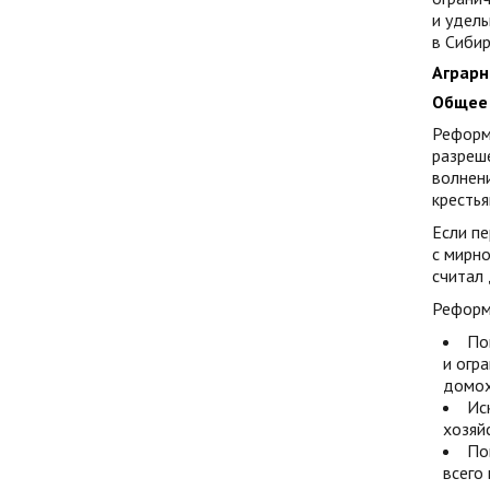
и удель
в Сибир
Аграрн
Общее 
Реформ
разреше
волнени
крестья
Если п
с мирн
считал
Реформа
По
и огр
домох
Ис
хозяй
По
всего