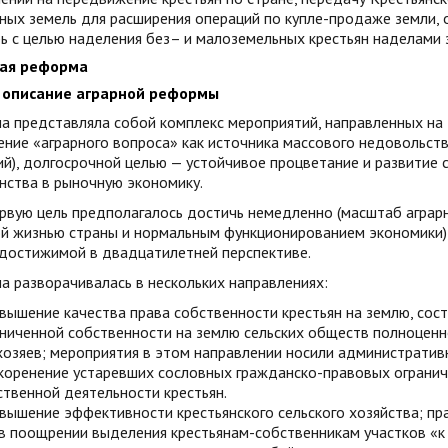
ных земель для расширения операций по купле-продаже земли,
ь с целью наделения без– и малоземельных крестьян наделами 
ая реформа
описание аграрной реформы
а представляла собой комплекс мероприятий, направленных на
ние «аграрного вопроса» как источника массового недовольств
й), долгосрочной целью — устойчивое процветание и развитие се
нства в рыночную экономику.
ервую цель предполагалось достичь немедленно (масштаб аграр
ой жизнью страны и нормальным функционированием экономики),
 достижимой в двадцатилетней перспективе.
 разворачивалась в нескольких направлениях:
вышение качества права собственности крестьян на землю, сос
аниченной собственности на землю сельских обществ полноценн
озяев; мероприятия в этом направлении носили административ
коренение устаревших сословных гражданско-правовых ограни
ственной деятельности крестьян.
вышение эффективности крестьянского сельского хозяйства; п
 в поощрении выделения крестьянам-собственникам участков «к 