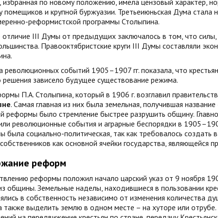
), избранная по новому положению, имела цензовый характер, 
у помещиков и крупной буржуазии. Третьеиюньская Дума стала
умеренно-реформистской программы Столыпина.
 отличие III Думы от предыдущих заключалось в том, что силы,
ольшинства. Правооктябристские круги III Думы составляли эк
ина.
 революционных событий 1905–1907 гг. показала, что крестьян
о решения зависело будущее существование режима.
ормы П.А. Столыпина, который в 1906 г. возглавил правительст
вне
. Самая главная из них была земельная, получившая названи
ой реформы было стремление быстрее разрушить общину. Главно
или революционные события и аграрные беспорядки в 1905–1906
 была социально-политическая, так как требовалось создать 
собственников как основной ячейки государства, являющейся п
ржание реформ
влению реформы положил начало царский указ от 9 ноября 190
з общины. Земельные наделы, находившиеся в пользовании крес
ялись в собственность независимо от изменения количества ду
а также выделить землю в одном месте – на хуторе или отрубе
ений на передвижение крестьян по стране, передачу Крестьянс