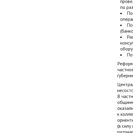
прове
по ра
По
опера
По
(банк
Ра
консу
обору
По
Реформ
частное
губерни
Централ
несосто
В частн
общинно
оказал
к колле
ориенти
(в силу
патриа