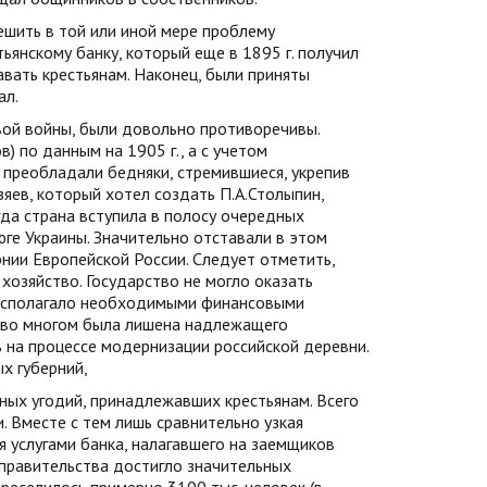
шить в той или иной мере проблему
ьянскому банку, который еще в 1895 г. получил
авать крестьянам. Наконец, были приняты
ал.
овой войны, были довольно противоречивы.
) по данным на 1905 г., а с учетом
преобладали бедняки, стремившиеся, укрепив
яев, который хотел создать П.А.Столыпин,
гда страна вступила в полосу очередных
ге Украины. Значительно отставали в этом
нии Европейской России. Следует отметить,
хозяйство. Государство не могло оказать
 располагало необходимыми финансовыми
ы во многом была лишена надлежащего
 на процессе модернизации российской деревни.
х губерний,
ных угодий, принадлежавших крестьянам. Всего
. Вместе с тем лишь сравнительно узкая
я услугами банка, налагавшего на заемщиков
правительства достигло значительных