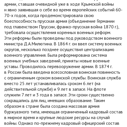
армии, ставшая очевидной уже в ходе Крымской войны
н явно заявившая о себе во время европейских событий 60-
70-х годов, когда продемонстрировала свою
боеспособность прусская армия (объединение Германии
под главенством Пруссии, франко-прусская война 1870 г.),
требовала осуществления коренных военных реформ.
Эти реформы были проведены под руководством военного
министра Д.А.Милютина. В 1864 г. он ввел систему военных
округов, несколько позднее осуществил централизацию
военного управления. Была реформирована система
военных учебных заведений, приняты новые военные
уставы. Проводилось перевооружение армии. В 1874 г.
в России была введена всесословная воинская повинность
с ограниченным сроком воинской службы. Воинская служба
вместо 25 лет устанавливалась сроком 6 лет (на
действительной службе) и 9 лет в запасе. На флоте
служили 7 лет и 3 года в запасе. Эти сроки существенно
сокращались для лиц, имевших образование. Таким
образом в стране была создана массовая армия
буржуазного типа, имеющая ограниченный кадровый состав
в мирное время и крупные людские ресурсы на случай
войны. Однако по-прежнему кадровый офицерский состав