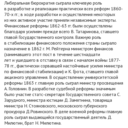
Либеральная бюрократия сыграла ключевую роль
в разработке и реализации практически всех реформ 1860-
70-х гг.; в ходе разработки и осуществления некоторых
из них активное участие приняли независимые эксперты.
Финансовые реформы 1862-63 гг. были осуществлены
благодаря усилиям прежде всего В. Татаринова, ставшего
главой Государственного контроля. Важную роль
в стабилизации финансового положения страны сыграло
назначение в 1862 г. М. Рейтерна министром финансов
(занимавшего этот пост в течение шестнадцати
лет и ушедшего в отставку в связи с началом войны 1877-
78 гг., фактически сорвавшей настойчивые усилия министра
по финансовой стабилизации) и К. Грота, ставшего главой
акцизного управления. В осуществлении университетской
реформы 1863 г. главную роль сыграл министр просвещения
А. Головнин. В разработке судебной реформы значимым
было участие статс-секретаря Государственного совета С.
Зарудного, министра юстиции Д. Замятнина, товарища
министра Н. Стояновского, московского губернского
прокурора Д.Ровинского. В деле военной реформы главную
роль сыграл выдающийся государственный деятель Д.
Милютин, брат Н. Милютина.