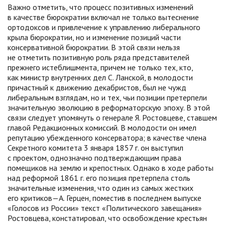
Важно отметить, что процесс позитивных изменений
в качестве бюрократии включал не только вытеснение
ортодоксов и привлечение к управлению либерального
крыла бюрократии, но и изменение позиций части
консервативной бюрократии. В этой связи нельзя
не отметить позитивную роль ряда представителей
прежнего истеблишмента, причем не только тех, кто,
как министр внутренних дел С. Ланской, в молодости
причастный к движению декабристов, был не чужд
либеральным взглядам, но и тех, чьи позиции претерпели
значительную эволюцию в реформаторскую эпоху. В этой
связи следует упомянуть о генерале Я. Ростовцеве, ставшем
главой Редакционных комиссий. В молодости он имел
репутацию убежденного консерватора; в качестве члена
Секретного комитета 3 января 1857 г. он выступил
с проектом, однозначно подтверждающим права
помещиков на землю и крепостных. Однако в ходе работы
над реформой 1861 г. его позиция претерпела столь
значительные изменения, что один из самых жестких
его критиков—А. Герцен, поместив в последнем выпуске
«Голосов из России» текст «Политического завещания»
Ростовцева, констатировал, что освобождение крестьян