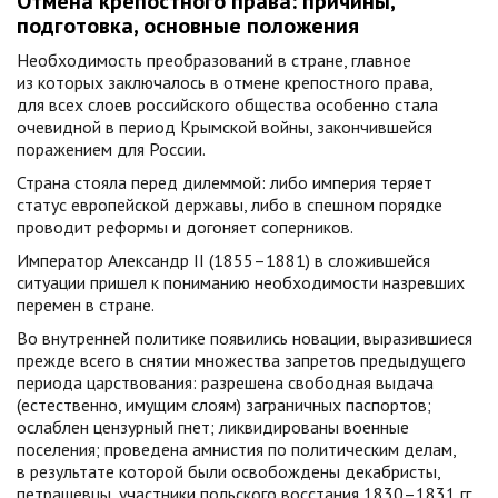
Отмена крепостного права: причины,
подготовка, основные положения
Необходимость преобразований в стране, главное
из которых заключалось в отмене крепостного права,
для всех слоев российского общества особенно стала
очевидной в период Крымской войны, закончившейся
поражением для России.
Страна стояла перед дилеммой: либо империя теряет
статус европейской державы, либо в спешном порядке
проводит реформы и догоняет соперников.
Император Александр II (1855–1881) в сложившейся
ситуации пришел к пониманию необходимости назревших
перемен в стране.
Во внутренней политике появились новации, выразившиеся
прежде всего в снятии множества запретов предыдущего
периода царствования: разрешена свободная выдача
(естественно, имущим слоям) заграничных паспортов;
ослаблен цензурный гнет; ликвидированы военные
поселения; проведена амнистия по политическим делам,
в результате которой были освобождены декабристы,
петрашевцы, участники польского восстания 1830–1831 гг.