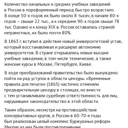
Количество начальных и средних учебных заведений
в России в пореформенный период быстро возрастало.
В конце 50-х годов их было около 8 тысяч, в начале 80-х
годов – свыше 22 тыс., а к середине 90-х годов свыше 78
тыс. Однако и к концу XIX в. Россия оставалась страной
неграмотных, их было почти 80%.
В 1863 г. вступил в действие новый университетский устав,
который восстанавливал и расширял автономию
университетов. В стране открывались новые высшие
учебные заведения, в том числе технические, а также
женские курсы в Москве, Петербурге, Киеве.
В ходе преобразований правительство было вынуждено
пойти на ряд уступок в области цензуры. «Временные
правила для печати» (1865) частично отменяли
предварительную цензуру в столицах, но вместе
с тем устанавливали судебную ответственность для лиц,
нарушивших законодательство в этой области.
Таким образом, несмотря на противодействия
консервативных кругов, в России в 60-70-е годы
был реализован целый комплекс буржуазных реформ.
Многие из них были противоречивыми