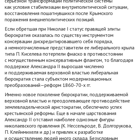
серьезной трансформации политической системы
как условия стабилизации внутриполитической ситуации,
восстановления пошатнувшихся после Крымского
поражения внешнеполитических позиций.
Если обретшая при Николае I статус правящей элиты
бюрократия оказалась по существу инструментом
консервации дискредитировавшего себя порядка,
а немногочисленные представители ее либерального крыла
типа П. Киселева потерпели фиаско в противостоянии
с могущественным консервативным флангом, то благодаря
поддержке Александра II выросшая численно
и поддерживаемая верховной властью либеральная
бюрократия стала субъектом модернизационных
преобразований—реформ 1860-70-х гг.
Именно новое поколение бюрократии, поддерживаемой
верховной властью и преодолевающее противодействие
землевладельческой аристократии, обеспечило успех
крестьянской реформы. Еще в начале царствования
Александр II отставил наиболее одиозные фигуры
николаевского правления (К. Нессельроде, В. Долгорукова,
П. Клейнмихеля и др.) и привлек к разработке
и осуществлению людей иного склада. Безусловным