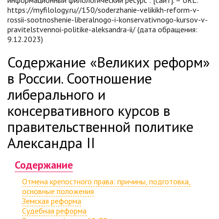
информационный филологический ресурс : [сайт]. – URL:
https://myfilology.ru//150/soderzhanie-velikikh-reform-v-
rossii-sootnoshenie-liberalnogo-i-konservativnogo-kursov-v-
pravitelstvennoi-politike-aleksandra-ii/ (дата обращения:
9.12.2023)
Содержание «Великих реформ»
в России. Соотношение
либерального и
консервативного курсов в
правительственной политике
Александра II
Содержание
Отмена крепостного права: причины, подготовка,
основные положения
Земская реформа
Судебная реформа