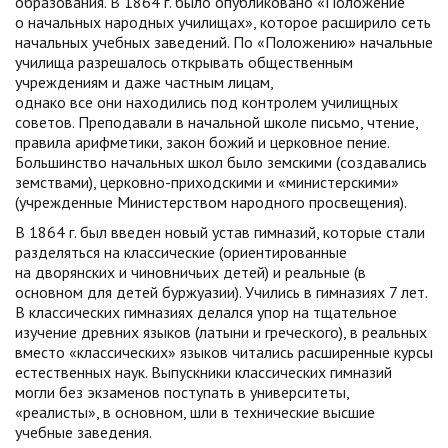
образования. В 1864 г. было опубликовано «Положение
о начальных народных училищах», которое расширило сеть
начальных учебных заведений. По «Положению» начальные
училища разрешалось открывать общественным
учреждениям и даже частным лицам,
однако все они находились под контролем училищных
советов. Преподавали в начальной школе письмо, чтение,
правила арифметики, закон божий и церковное пение.
Большинство начальных школ было земскими (создавались
земствами), церковно-приходскими и «министерскими»
(учрежденные Министерством народного просвещения).
В 1864 г. был введен новый устав гимназий, которые стали
разделяться на классические (ориентированные
на дворянских и чиновничьих детей) и реальные (в
основном для детей буржуазии). Учились в гимназиях 7 лет.
В классических гимназиях делался упор на тщательное
изучение древних языков (латыни и греческого), в реальных
вместо «классических» языков читались расширенные курсы
естественных наук. Выпускники классических гимназий
могли без экзаменов поступать в университеты,
«реалисты», в основном, шли в технические высшие
учебные заведения.