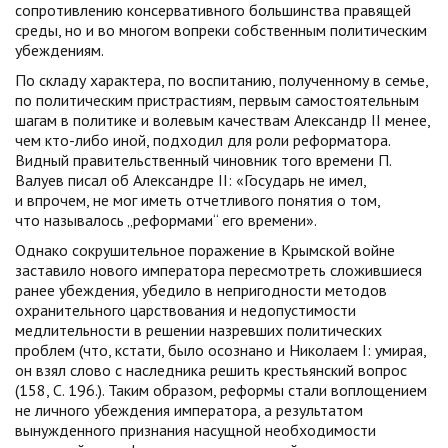
сопротивлению консервативного большинства правящей
среды, но и во многом вопреки собственным политическим
убеждениям.
По складу характера, по воспитанию, полученному в семье,
по политическим пристрастиям, первым самостоятельным
шагам в политике и волевым качествам Александр II менее,
чем
кто-либо
иной, подходил для роли реформатора.
Видный правительственный чиновник того времени П.
Валуев писал об Александре II: «Государь не имел,
и впрочем, не мог иметь отчетливого понятия о том,
что называлось „реформами“ его времени».
Однако сокрушительное поражение в Крымской войне
заставило нового императора пересмотреть сложившиеся
ранее убеждения, убедило в непригодности методов
охранительного царствования и недопустимости
медлительности в решении назревших политических
проблем (что, кстати, было осознано и Николаем I: умирая,
он взял слово с наследника решить крестьянский вопрос
(158, С. 196.). Таким образом, реформы стали воплощением
не личного убеждения императора, а результатом
вынужденного признания насущной необходимости