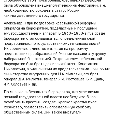
сторонников этой точки зрения, крестьянская реформа
была обусловлена внешнеполитическими факторами, т. е.
необходимостью сохранить статус России
как могущественного государства.
Александр II при подготовке крестьянской реформы
опирался на бюрократию, подвластный и послушный
ему государственный аппарат. В 1830–1850-е гг. в среде
бюрократии стал складываться определенный слой
прогрессивных, по государственному мыслящих людей.
Их соединяло единство взглядов на программу
предстоящих преобразований. Ученые назвали эту группу
либеральной бюрократией. Покровителем либеральной
бюрократии был брат царя великий князь Константин
Николаевич, а виднейшими их представителями – чиновник
министерства внутренних дел Н.А. Милютин, его брат
генерал Д.А. Милютин, генерал Я.И. Ростовцев, В.И. Даль,
Я.И. Соловьев и др.
По мнению либеральных бюрократов, для укрепления
позиций государственной власти необходимо было
освободить крестьян, создать крепкое крестьянское
хозяйство, предоставить определенную свободу
общественным силам. Они также выступали