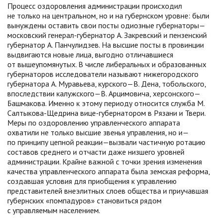
Процесс оздоровления администрации происходил
не только на центральном, но и на губернском уровне: были
вынуждены оставить свои посты одиозные губернаторы—
московский генерал-губернатор А. Закревский и пензенский
губернатор А. Панчулидзев. На высшие посты в провинции
выдвигаются новые лица, выгодно отличавшиеся
от вышеупомянутых. В числе либеральных и образованных
губернаторов исследователи называют нижегородского
губернатора А. Муравьева, курского—В. Дена, тобольского,
впоследствии калужского—В. Арцимовича, херсонского—
Башмакова. Именно к этому периоду относится служба М.
Салтыкова-Щедрина вице-губернатором в Рязани и Твери.
Меры по оздоровлению управленческого аппарата
охватили не только высшие звенья управления, но и—
по принципу цепной реакции—вызвали частичную ротацию
составов среднего и отчасти даже низшего уровней
администрации. Крайне важной с точки зрения изменения
качества управленческого аппарата была земская реформа,
создавшая условия для приобщения к управлению
представителей внеэлитных слоев общества и приучавшая
губернских «помпадуров» становиться рядом
с управляемым населением.