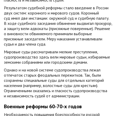
гласность и независимость судей.
Результатом судебной реформы стало введение в России
двух систем: коронного и мирового судов. Коронный
суд имел две инстанции: окружной суд и судебную палату.
В ходе судебного заседания обвинение выдвигал прокурор,
а защиту вели адвокаты (присяжные поверенные). Решение
о виновности обвиняемого принимали выборные
присяжные заседатели. Меру наказания устанавливали
судья и два члена суда.
Мировые суды рассматривали мелкие преступления,
судопроизводство здесь вели мировые судьи, избираемые
земскими собраниями или городскими думами.
Однако и на новой системе судопроизводства лежал
отпечаток старых феодальных пережитков. Так, были
сохранены специальные суды для отдельных категорий
населения (например, волостные суды для крестьян).
Ограниченными оказались и гласность судопроизводства
и независимость судей от администрации.
Военные реформы 60-70-х годов
Необходимость повышения боеспособности русской