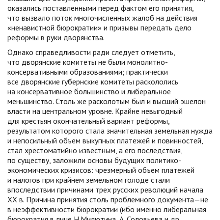
оказались поставленными перед фактом его принятия,
что вызвало поток многочисленных жалоб на действия
«ненавистной бюрократии» и призывы передать дело
реформы в руки дворянства.
Однако справедливости ради следует отметить,
что дворянские комитеты не были монолитно-
консервативными образованиями; практически
все дворянские губернские комитеты раскололись
на консервативное большинство и либеральное
меньшинство. Столь же расколотым был и высший эшелон
власти на центральном уровне. Крайне невыгодный
для крестьян окончательный вариант реформы,
результатом которого стала значительная земельная нужда
и непосильный объем выкупных платежей и повинностей,
стал хрестоматийно известным, а его последствия,
по существу, заложили основы будущих политико-
экономических кризисов: чрезмерный объем платежей
и налогов при крайнем земельном голоде стали
впоследствии причинами трех русских революций начала
ХХ в. Причина принятия столь проблемного документа—не
в неэффективности бюрократии (ибо именно либеральная
бюрократия в лице Н.Милютина, А. Соловьева и др.