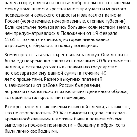
надела определялся на основе добровольного соглашения
между помещиком и крестьянином при участии мирового
посредника и сельского старосты и зависел от региона
России (черноземные, нечерноземные, степные губернии).
Если крестьяне пользовались большим количеством земли,
чем предусматривалось в Положении от 19 февраля
1861 г., то часть излишков, которые именовались
отрезками, отбиралась в пользу помещиков.
Земля предоставлялась крестьянам за выкуп. Они должны
были единовременно заплатить помещику 20 % стоимости
надела, а остальную часть выплачивало государство,
но с возвратом ему данной суммы в течение 49
лет с процентами. Размер выкупных платежей
в зависимости от района России был разным,
но рассчитывался исходя из величины денежного оброка,
который платил крестьянин помещику.
Все крестьяне до заключения выкупной сделки, а также те,
кто не смог заплатить 20 % стоимости надела, считались
временнообязанными и должны были в полном объеме
выполнять прежние повинности – барщину и оброк, хотя
были лично свободными.