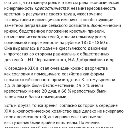
считают, что главную роль в этом сыграла экономическая
исчерпанность
крепостничества
: незаинтересованность
крестьян в результате своего труда, ужесточение
эксплуатации в помещичьих имениях, способствующие
заметной деградации сельского хозяйства. Экономический
кризис, бедственное положение крестьян привели,
по мнению исследователей, к значительному росту
социальной напряженности на рубеже 1850–1860 гг.
Она выразилась в подъеме крестьянского движения
и протестах со стороны радикальных общественных
деятелей – Н.Г. Чернышевского, Н.А. Добролюбова и др.
К середине XIX в. стал очевиден кризис дворянства
как сословия и помещичьего хозяйства как формы
сельскохозяйственного производства. К этому времени
3,5 % дворян были беспоместными, 39,5 % имели
крепостных менее 20 душ, а 66 % крепостных были
заложены в банки помещиками.
Есть и другая точка зрения, согласно которой в середине
XIX в. крепостническое хозяйство еще далеко не исчерпало
своих возможностей, антиправительственные же
выступления были крайне неактивны. По мнению