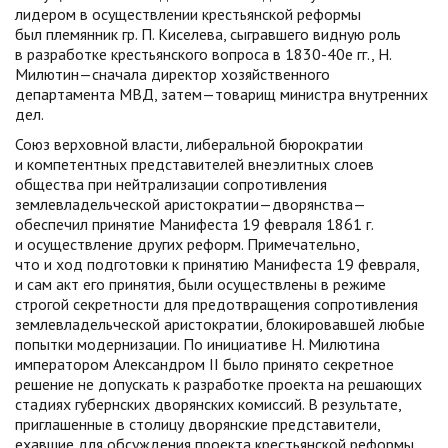
лидером в осуществлении крестьянской реформы
был племянник гр. П. Киселева, сыгравшего видную роль
в разработке крестьянского вопроса в 1830-40е гг., Н.
Милютин—сначала директор хозяйственного
департамента МВД, затем—товарищ министра внутренних
дел.
Союз верховной власти, либеральной бюрократии
и компетентных представителей внеэлитных слоев
общества при нейтрализации сопротивления
землевладельческой аристократии—дворянства—
обеспечил принятие Манифеста 19 февраля 1861 г.
и осуществление других реформ. Примечательно,
что и ход подготовки к принятию Манифеста 19 февраля,
и сам акт его принятия, были осуществлены в режиме
строгой секретности для предотвращения сопротивления
землевладельческой аристократии, блокировавшей любые
попытки модернизации. По инициативе Н. Милютина
императором Александром II было принято секретное
решение не допускать к разработке проекта на решающих
стадиях губернских дворянских комиссий. В результате,
приглашенные в столицу дворянские представители,
ехавшие для обсуждения проекта крестьянской реформы,