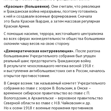
«Красные» (большевики).
Они считали, что революция
и Гражданская война неразрывны, поэтому готовились
к ней и создавали военные формирования. Сначала
это была Красная Гвардия, а затем массовая регулярная
Красная Армия.
С помощью насилия, террора, жесточайшего централизма
во всех сферах жизнедеятельности общества большевики
склонили чашу весов на свою сторону.
«Демократическая контрреволюция».
После разгона
большевиками Учредительного собрания был упущен
реальный шанс предотвратить Гражданскую войну.
В результате чехословацкого мятежа весной 1918 г.
и выступления антибольшевистских сил в России, началось
открытое противостояние.
В Самаре возник так называемый комитет Учредительного
собрания во главе с эсером В. Вольским, в Омске –
временное сибирское правительство во главе с П.
Вологодским, в Архангельске – верховное правительство
Северной области во главе с Н.В. Чайковским и др.
Но к осени 1918 г. военные поражения противников