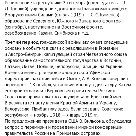
Реввоенсовета республики 2 сентября (председатель — Л.
Д. Троцкий), учреждение должности Главнокомандующего
Вооруженными Силами (с июля 1919 г. — С. С. Каменев),
образование Северного, Южного и Западного фронтов
(сентябрь), наступление на Восточном фронте,
освобождение Казани, Симбирска и т.д.
Третий период
гражданской войны включает следующие
основные события: в связи с революциями в Германии
и Австро-Венгрии, капитуляцией стран Четвертного союза
образование самостоятельного государства в Эстонии,
Латвии, Литве, Польше, Белоруссии, Галиции, на Украине.
Военный министр эсеровско-кадетской Уфимской
директории, находившейся в Омске, А. В. Колчак совершил
переворот -18 ноября, установив военную диктатуру. Затем
его провозгласили «Верховным правителем России».
Советское правительство аннулировало Брестский мир.
В результате наступления Красной Армии на Украину,
Белоруссию, Прибалтику здесь были созданы Советские
республики — ноябрь 1918 — январь 1919 гг.
По предложению президента США В. Вильсона, обсуждался
вопрос о перемирии и проведении мирной конференции
правительств России на Принцевых островах,