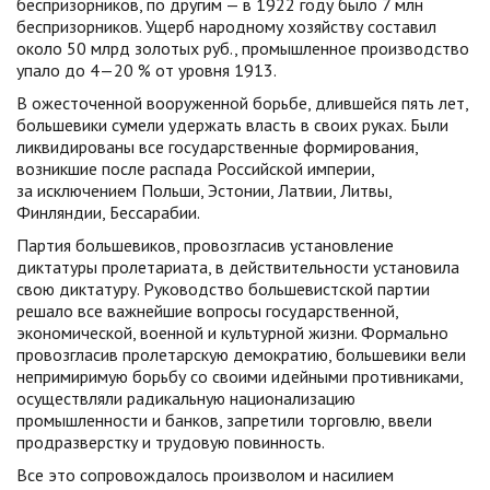
беспризорников, по другим — в 1922 году было 7 млн
беспризорников. Ущерб народному хозяйству составил
около 50 млрд золотых руб., промышленное производство
упало до 4—20 % от уровня 1913.
В ожесточенной вооруженной борьбе, длившейся пять лет,
большевики сумели удержать власть в своих руках. Были
ликвидированы все государственные формирования,
возникшие после распада Российской империи,
за исключением Польши, Эстонии, Латвии, Литвы,
Финляндии, Бессарабии.
Партия большевиков, провозгласив установление
диктатуры пролетариата, в действительности установила
свою диктатуру. Руководство большевистской партии
решало все важнейшие вопросы государственной,
экономической, военной и культурной жизни. Формально
провозгласив пролетарскую демократию, большевики вели
непримиримую борьбу со своими идейными противниками,
осуществляли радикальную национализацию
промышленности и банков, запретили торговлю, ввели
продразверстку и трудовую повинность.
Все это сопровождалось произволом и насилием