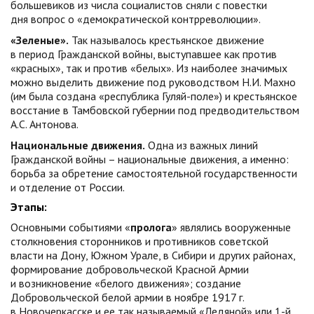
большевиков из числа социалистов сняли с повестки
дня вопрос о «демократической контрреволюции».
«Зеленые».
Так называлось крестьянское движение
в период Гражданской войны, выступавшее как против
«красных», так и против «белых». Из наиболее значимых
можно выделить движение под руководством Н.И. Махно
(им была создана «республика Гуляй-поле») и крестьянское
восстание в Тамбовской губернии под предводительством
А.С. Антонова.
Национальные движения.
Одна из важных линий
Гражданской войны – национальные движения, а именно:
борьба за обретение самостоятельной государственности
и отделение от России.
Этапы:
Основными событиями «
пролога
» являлись вооруженные
столкновения сторонников и противников советской
власти на Дону, Южном Урале, в Сибири и других районах,
формирование добровольческой Красной Армии
и возникновение «белого движения»; создание
Добровольческой белой армии в ноябре 1917 г.
в Новочеркасске и ее так называемый «Ледяной» или 1-й