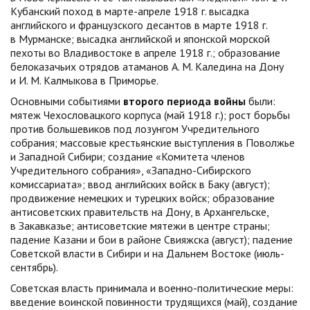
Кубанский поход в марте-апреле 1918 г. высадка
английского и французского десантов в марте 1918 г.
в Мурманске; высадка английской и японской морской
пехоты во Владивостоке в апреле 1918 г.; образование
белоказачьих отрядов атаманов А. М. Каледина на Дону
и И. М. Калмыкова в Приморье.
Основными событиями
второго периода войны
были:
мятеж Чехословацкого корпуса (май 1918 г.); рост борьбы
против большевиков под лозунгом Учредительного
собрания; массовые крестьянские выступления в Поволжье
и Западной Сибири; создание «Комитета членов
Учредительного собрания», «Западно-Сибирского
комиссариата»; ввод английских войск в Баку (август);
продвижение немецких и турецких войск; образование
антисоветских правительств на Дону, в Архангельске,
в Закавказье; антисоветские мятежи в центре страны;
падение Казани и бои в районе Свияжска (август); падение
Советской власти в Сибири и на Дальнем Востоке (июль-
сентябрь).
Советская власть принимала и военно-политические меры:
введение воинской повинности трудящихся (май), создание