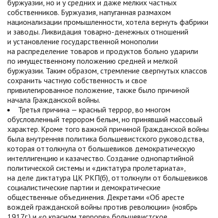
буржуазии, но и у средних и даже мелких частных
собственников. Буржуазия, напуганная размахом
национализации промышленности, хотела вернуть фабрики
и заводы. Ликвидация товарно-денежных отношений
и установление государственной монополии
на распределение товаров и продуктов больно ударили
по имущественному положению средней и мелкой
буржуазии. Таким образом, стремление свергнутых классов
сохранить частную собственность и свое
привилегированное положение, также было причиной
начала Гражданской войны.
Третья причина — красный террор, во многом
обусловленный террором белым, но принявший массовый
характер. Кроме того важной причиной Гражданской войны
была внутренняя политика большевистского руководства,
которая оттолкнула от большевиков демократическую
интеллигенцию и казачество. Создание однопартийной
политической системы и «диктатура пролетариата»,
на деле диктатура ЦК РКП(б), оттолкнули от большевиков
социалистические партии и демократические
общественные объединения. Декретами «Об аресте
вождей гражданской войны против революции» (ноябрь
1917г.) и «о красном терроре» большевистское