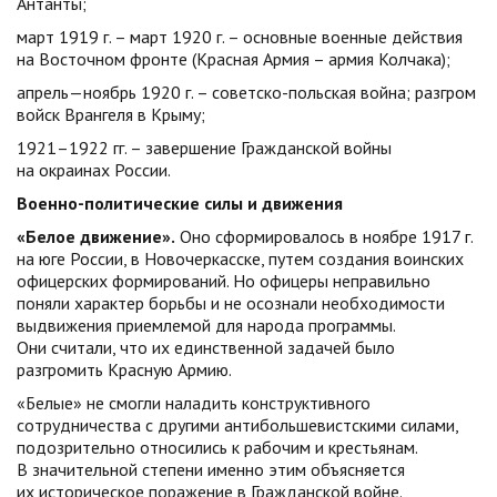
Антанты;
март 1919 г. – март 1920 г. – основные военные действия
на Восточном фронте (Красная Армия – армия Колчака);
апрель—ноябрь 1920 г. – советско-польская война; разгром
войск Врангеля в Крыму;
1921–1922 гг. – завершение Гражданской войны
на окраинах России.
Военно-политические силы и движения
«Белое движение».
Оно сформировалось в ноябре 1917 г.
на юге России, в Новочеркасске, путем создания воинских
офицерских формирований. Но офицеры неправильно
поняли характер борьбы и не осознали необходимости
выдвижения приемлемой для народа программы.
Они считали, что их единственной задачей было
разгромить Красную Армию.
«Белые» не смогли наладить конструктивного
сотрудничества с другими антибольшевистскими силами,
подозрительно относились к рабочим и крестьянам.
В значительной степени именно этим объясняется
их историческое поражение в Гражданской войне.