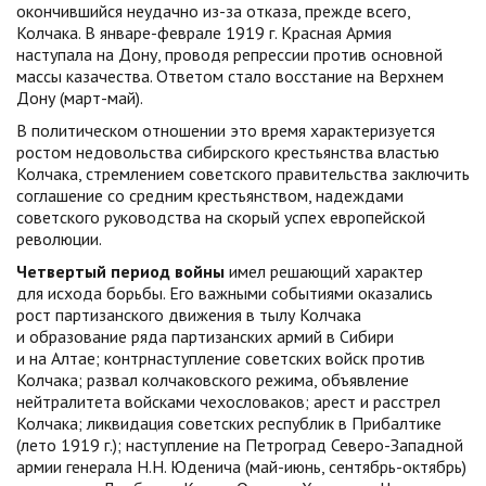
окончившийся неудачно из-за отказа, прежде всего,
Колчака. В январе-феврале 1919 г. Красная Армия
наступала на Дону, проводя репрессии против основной
массы казачества. Ответом стало восстание на Верхнем
Дону (март-май).
В политическом отношении это время характеризуется
ростом недовольства сибирского крестьянства властью
Колчака, стремлением советского правительства заключить
соглашение со средним крестьянством, надеждами
советского руководства на скорый успех европейской
революции.
Четвертый период войны
имел решающий характер
для исхода борьбы. Его важными событиями оказались
рост партизанского движения в тылу Колчака
и образование ряда партизанских армий в Сибири
и на Алтае; контрнаступление советских войск против
Колчака; развал колчаковского режима, объявление
нейтралитета войсками чехословаков; арест и расстрел
Колчака; ликвидация советских республик в Прибалтике
(лето 1919 г.); наступление на Петроград Северо-Западной
армии генерала Н.Н. Юденича (май-июнь, сентябрь-октябрь)