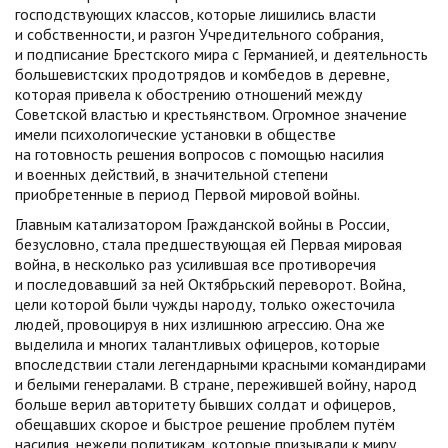
господствующих классов, которые лишились власти
и собственности, и разгон Учредительного собрания,
и подписание Брестского мира с Германией, и деятельность
большевистских продотрядов и комбедов в деревне,
которая привела к обострению отношений между
Советской властью и крестьянством. Огромное значение
имели психологические установки в обществе
на готовность решения вопросов с помощью насилия
и военных действий, в значительной степени
приобретенные в период Первой мировой войны.
Главным катализатором Гражданской войны в России,
безусловно, стала предшествующая ей Первая мировая
война, в несколько раз усилившая все противоречия
и последовавший за ней Октябрьский переворот. Война,
цели которой были чужды народу, только ожесточила
людей, провоцируя в них излишнюю агрессию. Она же
выделила и многих талантливых офицеров, которые
впоследствии стали легендарными красными командирами
и белыми генералами. В стране, пережившей войну, народ
больше верил авторитету бывших солдат и офицеров,
обещавших скорое и быстрое решение проблем путём
насилия, нежели политикам, которые призывали к миру.