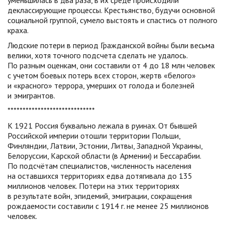
уменьшилась в два раза, в их среде происходили
деклассирующие процессы. Крестьянство, будучи основной
социальной группой, сумело выстоять и спастись от полного
краха.
Людские потери в период Гражданской войны были весьма
велики, хотя точного подсчета сделать не удалось.
По разным оценкам, они составили от 4 до 18 млн человек
с учетом боевых потерь всех сторон, жертв «белого»
и «красного» террора, умерших от голода и болезней
и эмигрантов.
*****************************
К 1921 Россия буквально лежала в руинах. От бывшей
Российской империи отошли территории Польши,
Финляндии, Латвии, Эстонии, Литвы, Западной Украины,
Белоруссии, Карской области (в Армении) и Бессарабии.
По подсчётам специалистов, численность населения
на оставшихся территориях едва дотягивала до 135
миллионов человек. Потери на этих территориях
в результате войн, эпидемий, эмиграции, сокращения
рождаемости составили с 1914 г. не менее 25 миллионов
человек.