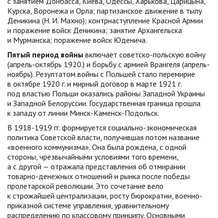
с занятием Донбасса, Киева, Одессы, Харькова, Царицына,
Курска, Воронежа и Орла; партизанское движение в тылу
Деникина (Н. И. Махно); контрнаступление Красной Армии
и поражение войск Деникина; занятие Архангельска
и Мурманска; поражение войск Юденича.
Пятый период войны
включает советско-польскую войну
(апрель-октябрь 1920.) и борьбу с армией Врангеля (апрель-
ноябрь). Резултатом войны с Польшей стало перемирие
в октябре 1920 г. и мирный договор в марте 1921 г.
под властью Польши оказались районы Западной Украины
и Западной Белоруссии. Государственная граница прошла
к западу от линии Минск-Каменск-Подольск.
В 1918-1919 гг. формируется социально-экономическая
политика Советской власти, получившая потом название
«военного коммунизма». Она была рождена, с одной
стороны, чрезвычайными условиями того времени,
а с другой — отражала представления об отмирании
товарно-денежных отношений и рынка после победы
пролетарской революции. Это сочетание вело
к строжайшей централизации, росту бюрократии, военно-
приказной системе управления, уравнительному
распределению по классовому принципу. Основными