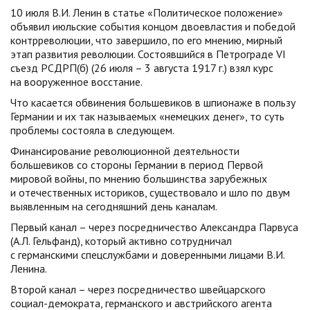
10 июля В.И. Ленин в статье «Политическое положение»
объявил июльские события концом двоевластия и победой
контрреволюции, что завершило, по его мнению, мирный
этап развития революции. Состоявшийся в Петрограде VI
съезд РСДРП(б) (26 июля – 3 августа 1917 г.) взял курс
на вооруженное восстание.
Что касается обвинения большевиков в шпионаже в пользу
Германии и их так называемых «немецких денег», то суть
проблемы состояла в следующем.
Финансирование революционной деятельности
большевиков со стороны Германии в период Первой
мировой войны, по мнению большинства зарубежных
и отечественных историков, существовало и шло по двум
выявленным на сегодняшний день каналам.
Первый канал – через посредничество Александра Парвуса
(А.Л. Гельфанд), который активно сотрудничал
с германскими спецслужбами и доверенными лицами В.И.
Ленина.
Второй канал – через посредничество швейцарского
социал-демократа, германского и австрийского агента