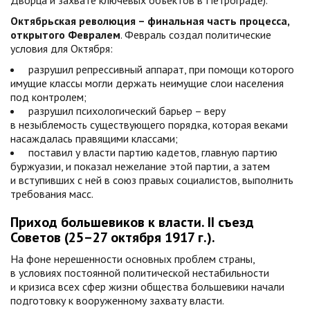
Дворца и захвате ключевых объектов в Петрограде).
Октябрьская революция – финальная часть процесса,
открытого Февралем
. Февраль создал политические
условия для Октября:
разрушил репрессивный аппарат, при помощи которого
имущие классы могли держать неимущие слои населения
под контролем;
разрушил психологический барьер – веру
в незыблемость существующего порядка, которая веками
насаждалась правящими классами;
поставил у власти партию кадетов, главную партию
буржуазии, и показал нежелание этой партии, а затем
и вступивших с ней в союз правых социалистов, выполнить
требования масс.
Приход большевиков к власти. II съезд
Советов (25–27 октября 1917 г.).
На фоне нерешенности основных проблем страны,
в условиях постоянной политической нестабильности
и кризиса всех сфер жизни общества большевики начали
подготовку к вооруженному захвату власти.