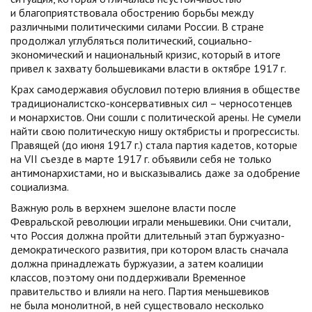
и благоприятствовала обострению борьбы между
различными политическими силами России. В стране
продолжал углубляться политический, социально-
экономический и национальный кризис, который в итоге
привел к захвату большевиками власти в октябре 1917 г.
Крах самодержавия обусловил потерю влияния в обществе
традиционалистско-консервативных сил – черносотенцев
и монархистов. Они сошли с политической арены. Не сумели
найти свою политическую нишу октябристы и прогрессисты.
Правящей (до июня 1917 г.) стала партия кадетов, которые
на VII съезде в марте 1917 г. объявили себя не только
антимонархистами, но и высказывались даже за одобрение
социализма.
Важную роль в верхнем эшелоне власти после
Февральской революции играли меньшевики. Они считали,
что Россия должна пройти длительный этап буржуазно-
демократического развития, при котором власть сначала
должна принадлежать буржуазии, а затем коалиции
классов, поэтому они поддерживали Временное
правительство и влияли на него. Партия меньшевиков
не была монолитной, в ней существовало несколько