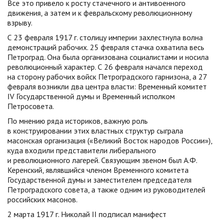
Все это привело к росту стачечного и антивоенного
движения, а затем и к февральскому революционному
взрыву.
С 23 февраля 1917 г. столицу империи захлестнула волна
демонстраций рабочих. 25 февраля стачка охватила весь
Петроград. Она была организована социалистами и носила
революционный характер. С 26 февраля начался переход
на сторону рабочих войск Петроградского гарнизона, а 27
февраля возникли два центра власти: Временный комитет
IV Государственной думы и Временный исполком
Петросовета.
По мнению ряда историков, важную роль
в конструировании этих властных структур сыграла
масонская организация («Великий Восток народов России»),
куда входили представители либерального
и революционного лагерей. Связующим звеном был А.Ф.
Керенский, являвшийся членом Временного комитета
Государственной думы и заместителем председателя
Петроградского совета, а также одним из руководителей
российских масонов.
2 марта 1917 г. Николай II подписал манифест