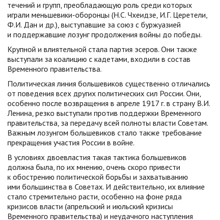
течений и групп, преобладающую роль среди которых
играли меньшевики-оборонцы (Н.С. Чхеидзе, И.Г. Церетели,
Ф.И. Дан и др.), выступавшие за союз с буржуазией
и поддержавшие лозунг продолжения войны до победы.
Крупной и влиятельной стала партия эсеров. Они также
выступали за коалицию с кадетами, входили в состав
Временного правительства.
Политическая линия большевиков существенно отличались
от поведения всех других политических сил России. Они,
особенно после возвращения в апреле 1917 г. в страну В.И.
Ленина, резко выступали против поддержки Временного
правительства, за передачу всей полноты власти Советам.
Важным лозунгом большевиков стало также требование
прекращения участия России в войне.
В условиях двоевластия такая тактика большевиков
должна была, по их мнению, очень скоро привести
к обострению политической борьбы и захватыванию
ими большинства в Советах. И действительно, их влияние
стало стремительно расти, особенно на фоне ряда
кризисов власти (апрельский и июльский кризисы
Временного правительства) и неудачного наступления