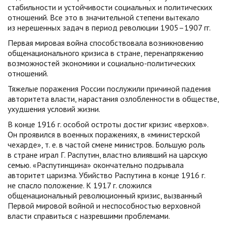
стабильности и устойчивости социальных и политических
отношений. Все это в значительной степени вытекало
из нерешенных задач в период революции 1905–1907 гг.
Первая мировая война способствовала возникновению
общенационального кризиса в стране, перенапряжению
возможностей экономики и социально-политических
отношений.
Тяжелые поражения России послужили причиной падения
авторитета власти, нарастания озлобленности в обществе,
ухудшения условий жизни.
В конце 1916 г. особой остроты достиг кризис «верхов».
Он проявился в военных поражениях, в «министерской
чехарде», т. е. в частой смене министров. Большую роль
в стране играл Г. Распутин, властно влиявший на царскую
семью. «Распутинщина» окончательно подрывала
авторитет царизма. Убийство Распутина в конце 1916 г.
не спасло положение. К 1917 г. сложился
общенациональный революционный кризис, вызванный
Первой мировой войной и неспособностью верховной
власти справиться с назревшими проблемами.