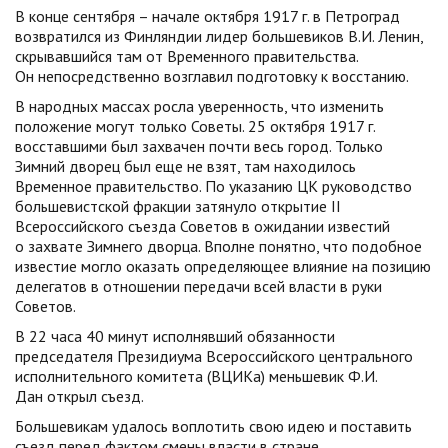
В конце сентября – начале октября 1917 г. в Петроград
возвратился из Финляндии лидер большевиков В.И. Ленин,
скрывавшийся там от Временного правительства.
Он непосредственно возглавил подготовку к восстанию.
В народных массах росла уверенность, что изменить
положение могут только Советы. 25 октября 1917 г.
восставшими был захвачен почти весь город. Только
Зимний дворец был еще не взят, там находилось
Временное правительство. По указанию ЦК руководство
большевистской фракции затянуло открытие II
Всероссийского съезда Советов в ожидании известий
о захвате Зимнего дворца. Вполне понятно, что подобное
известие могло оказать определяющее влияние на позицию
делегатов в отношении передачи всей власти в руки
Советов.
В 22 часа 40 минут исполнявший обязанности
председателя Президиума Всероссийского центрального
исполнительного комитета (ВЦИКа) меньшевик Ф.И.
Дан открыл съезд.
Большевикам удалось воплотить свою идею и поставить
съезд перед фактом смены власти в стране.