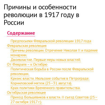
Причины и особенности
революции в 1917 году в
России
Содержание
Предпосылки Февральской революции 1917 года
Февральская революция
Причины революции. Отречение Николая II и падение
монархии.
Двоевластие. Первые меры новых властей.
От Февраля – к Октябрю
Политическая борьба в России после Февральской
революции.
Кризис власти. Июльские события в Петрограде.
Корниловский мятеж (25–31 августа).
Крах политики Временного правительства.
Октябрьская революция
Приход большевиков к власти. II съезд Советов (25–
27 октября 1917 г.).