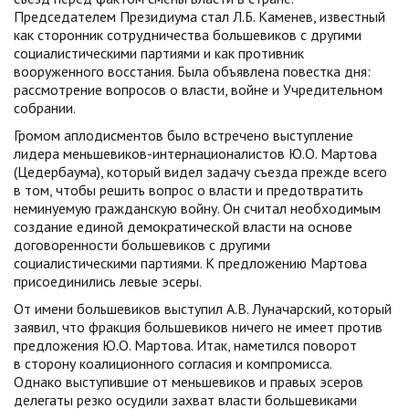
Председателем Президиума стал Л.Б. Каменев, известный
как сторонник сотрудничества большевиков с другими
социалистическими партиями и как противник
вооруженного восстания. Была объявлена повестка дня:
рассмотрение вопросов о власти, войне и Учредительном
собрании.
Громом аплодисментов было встречено выступление
лидера меньшевиков-интернационалистов Ю.О. Мартова
(Цедербаума), который видел задачу съезда прежде всего
в том, чтобы решить вопрос о власти и предотвратить
неминуемую гражданскую войну. Он считал необходимым
создание единой демократической власти на основе
договоренности большевиков с другими
социалистическими партиями. К предложению Мартова
присоединились левые эсеры.
От имени большевиков выступил А.В. Луначарский, который
заявил, что фракция большевиков ничего не имеет против
предложения Ю.О. Мартова. Итак, наметился поворот
в сторону коалиционного согласия и компромисса.
Однако выступившие от меньшевиков и правых эсеров
делегаты резко осудили захват власти большевиками