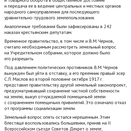
и товарного оборота в общественное достояние
и передача ее в ведение центральных и местных органов
народного самоуправления для последующего
уравнительно-трудового землепользования.
Аналогичные требования были зафиксированы в 242
наказах крестьянским депутатам.
Временное правительство, в том числе и В.М. Чернов,
считало необходимым рассмотреть земельный вопрос
на Учредительном собрании, которое должно было
его разрешить.
Под давлением политических противников В.М. Чернов
вынужден был уйти в отставку, а его преемник правый эсер
С.Л. Маслов во второй половине октября 1917 г.
представил правительству другой земельный законопроект,
предусматривавший сохранение частной собственности
на землю, выкуп отчуждаемой помещичьей земли
с сохранением помещичьих привилегий. Это означало отказ
от программы социализации земли.
Земельный вопрос опять остался нерешенным. Этим
блестяще воспользовались большевики, приняв на II
Всероссийском съезде Советов Декрет о земле,