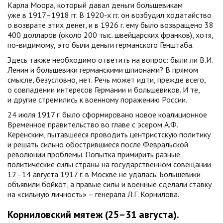
Карла Моора, который давал деньги большевикам
уже в 1917–1918 гг. В 1920-х гг. он возбудил ходатайство
о возврате этих денег, и в 1926 г. ему было возвращено 38
400 долларов (около 200 тыс. швейцарских франков), хотя,
по-видимому, это были деньги германского Генштаба.
Здесь также необходимо ответить на вопрос: были ли В.И.
Ленин и большевики германскими шпионами? В прямом
смысле, безусловно, нет. Речь может идти, прежде всего,
о совпадении интересов Германии и большевиков. И те,
и другие стремились к военному поражению России.
24 июля 1917 г. было сформировано новое коалиционное
Временное правительство во главе с эсером А.Ф.
Керенским, пытавшееся проводить центристскую политику
и решать сильно обострившиеся после Февральской
революции проблемы. Попытка примирить разные
политические силы страны на государственном совещании
12–14 августа 1917 г. в Москве не удалась. Большевики
объявили бойкот, а правые силы и военные сделали ставку
на «сильную личность» – генерала Л.Г. Корнилова.
Корниловский мятеж (25–31 августа).