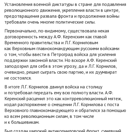
Установления военной диктатуры в стране для подавления
революционного движения, укрепления власти в центре,
предотвращения развала фронта и продолжения войны
требовали очень многие политические силы.
Первоначально, по-видимому, существовала некая
договоренность между А.Ф. Керенским как главой
Временного правительства и Л.Г. Корниловым
как Верховным главнокомандующим русскими войсками
о том, чтобы ввести в Петроград войска для усиления
поддержки законной власти. Но вскоре А.Ф. Керенский
заподозрил для себя в этом угрозу, да и Л.Г. Корнилов,
очевидно, решил сыграть свою партию, и их дуумвират
не состоялся.
В итоге Л.Г. Корнилов двинул войска на столицу
и потребовал передать ему всю полноту власти. А.Ф.
Керенский расценил это как контрреволюционный мятеж,
издал распоряжение о смещении Л.Г. Корнилова с поста
Верховного главнокомандующего и обратился за помощью
ко всем революционным силам, в том числе
и к большевикам.
Был создан широкий антикорниловский фронт, сумевший