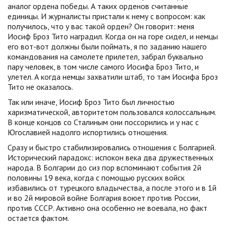
аналог ордена победы. А таких орденов считанные
единицы. И журналисты пристали к нему с вопросом: как
получилось, что у вас такой орден? Он говорит: меня
Иосиф Броз Тито наградил. Когда он на горе сидел, и немцы
его вот-вот должны были поймать, я по заданию нашего
командования на самолете прилетел, забрал буквально
пару человек, в том числе самого Иосифа Броз Тито, и
улетел. А когда немцы захватили штаб, то там Иосифа Броз
Тито не оказалось.
Так или иначе, Иосиф Броз Тито был личностью
харизматической, авторитетом пользовался колоссальным.
В конце концов со Сталиным они поссорились и у нас с
Югославией надолго испортились отношения.
Сразу и быстро стабилизировались отношения с Болгарией.
Исторический парадокс: испокон века два дружественных
народа. В Болгарии до сиз пор вспоминают события 2й
половины 19 века, когда с помощью русских войск
избавились от турецкого владычества, а после этого и в 1й
и во 2й мировой войне Болгария воюет против России,
против СССР. Активно она особенно не воевала, но факт
остается фактом.