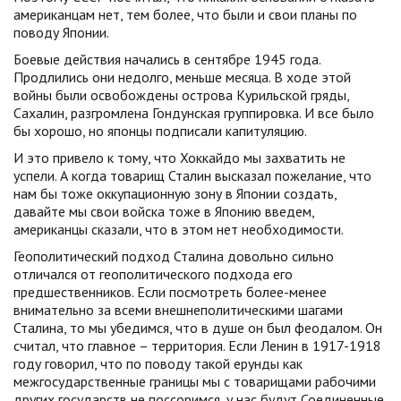
американцам нет, тем более, что были и свои планы по
поводу Японии.
Боевые действия начались в сентябре 1945 года.
Продлились они недолго, меньше месяца. В ходе этой
войны были освобождены острова Курильской гряды,
Сахалин, разгромлена Гондунская группировка. И все было
бы хорошо, но японцы подписали капитуляцию.
И это привело к тому, что Хоккайдо мы захватить не
успели. А когда товарищ Сталин высказал пожелание, что
нам бы тоже оккупационную зону в Японии создать,
давайте мы свои войска тоже в Японию введем,
американцы сказали, что в этом нет необходимости.
Геополитический подход Сталина довольно сильно
отличался от геополитического подхода его
предшественников. Если посмотреть более-менее
внимательно за всеми внешнеполитическими шагами
Сталина, то мы убедимся, что в душе он был феодалом. Он
считал, что главное – территория. Если Ленин в 1917-1918
году говорил, что по поводу такой ерунды как
межгосударственные границы мы с товарищами рабочими
других государств не поссоримся, у нас будут Соединенные