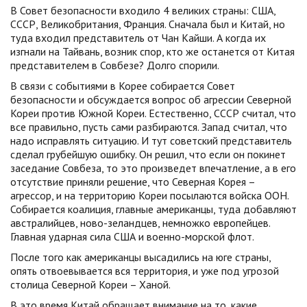
В Совет безопасности входило 4 великих страны: США,
СССР, Великобритания, Франция. Сначала был и Китай, но
туда входил представитель от Чан Кайши. А когда их
изгнали на Тайвань, возник спор, кто же останется от Китая
представителем в Совбезе? Долго спорили.
В связи с событиями в Корее собирается Совет
безопасности и обсуждается вопрос об агрессии Северной
Кореи против Южной Кореи. Естественно, СССР считал, что
все правильно, пусть сами разбираются. Запад считал, что
надо исправлять ситуацию. И тут советский представитель
сделал грубейшую ошибку. Он решил, что если он покинет
заседание Совбеза, то это произведет впечатление, а в его
отсутствие приняли решение, что Северная Корея –
агрессор, и на территорию Кореи посылаются войска ООН.
Собирается коалиция, главные американцы, туда добавляют
австралийцев, ново-зеландцев, немножко европейцев.
Главная ударная сила США и военно-морской флот.
После того как американцы высадились на юге страны,
опять отвоевывается вся территория, и уже под угрозой
столица Северной Кореи – Ханой.
В это время Китай обращает внимание на то, какие