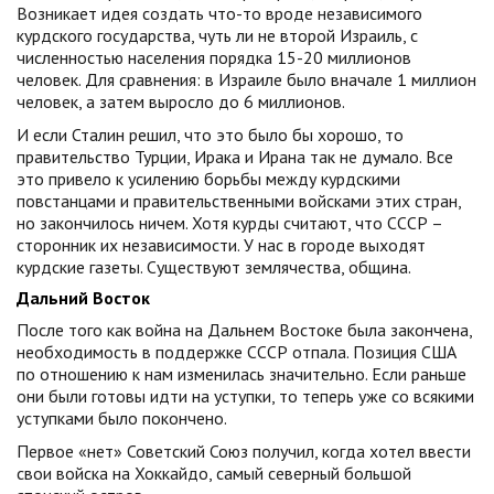
Возникает идея создать что-то вроде независимого
курдского государства, чуть ли не второй Израиль, с
численностью населения порядка 15-20 миллионов
человек. Для сравнения: в Израиле было вначале 1 миллион
человек, а затем выросло до 6 миллионов.
И если Сталин решил, что это было бы хорошо, то
правительство Турции, Ирака и Ирана так не думало. Все
это привело к усилению борьбы между курдскими
повстанцами и правительственными войсками этих стран,
но закончилось ничем. Хотя курды считают, что СССР –
сторонник их независимости. У нас в городе выходят
курдские газеты. Существуют землячества, община.
Дальний Восток
После того как война на Дальнем Востоке была закончена,
необходимость в поддержке СССР отпала. Позиция США
по отношению к нам изменилась значительно. Если раньше
они были готовы идти на уступки, то теперь уже со всякими
уступками было покончено.
Первое «нет» Советский Союз получил, когда хотел ввести
свои войска на Хоккайдо, самый северный большой