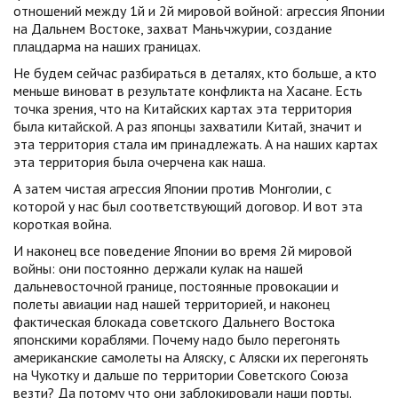
отношений между 1й и 2й мировой войной: агрессия Японии
на Дальнем Востоке, захват Маньчжурии, создание
плацдарма на наших границах.
Не будем сейчас разбираться в деталях, кто больше, а кто
меньше виноват в результате конфликта на Хасане. Есть
точка зрения, что на Китайских картах эта территория
была китайской. А раз японцы захватили Китай, значит и
эта территория стала им принадлежать. А на наших картах
эта территория была очерчена как наша.
А затем чистая агрессия Японии против Монголии, с
которой у нас был соответствующий договор. И вот эта
короткая война.
И наконец все поведение Японии во время 2й мировой
войны: они постоянно держали кулак на нашей
дальневосточной границе, постоянные провокации и
полеты авиации над нашей территорией, и наконец
фактическая блокада советского Дальнего Востока
японскими кораблями. Почему надо было перегонять
американские самолеты на Аляску, с Аляски их перегонять
на Чукотку и дальше по территории Советского Союза
везти? Да потому что они заблокировали наши порты.