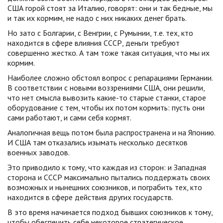
США горой стоят за Италию, говорят: они и так бедные, мы
и так их кормим, не надо с них никаких денег брать.
Но зато с Болгарии, с Венгрии, с Румынии, т.е. тех, кто
находится в сфере влияния СССР, деньги требуют
совершенно жестко. А там тоже такая ситуация, что мы их
кормим.
Наиболее сложно обстоял вопрос с репарациями Германии.
В соответствии с новыми воззрениями США, они решили,
что нет смысла вывозить какие-то старые станки, старое
оборудование с тем, чтобы их потом кормить: пусть они
сами работают, и сами себя кормят.
Аналогичная вещь потом была распространена и на Японию.
И США там отказались изымать несколько десятков
военных заводов.
Это приводило к тому, что каждая из сторон: и Западная
сторона и СССР максимально пытались поддержать своих
возможных и нынешних союзников, и пограбить тех, кто
находится в сфере действия других государств.
В это время начинается подход бывших союзников к тому,
чтобы обеспечить себе некоторое стратегическое