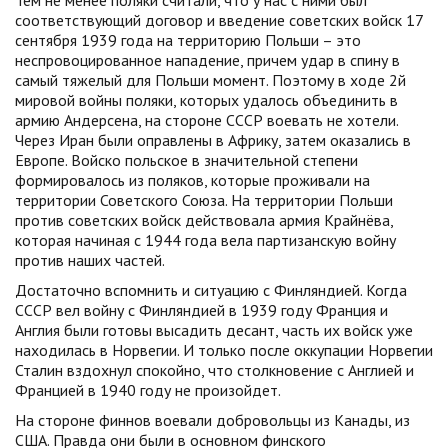
Тем не менее поляки считали, что у нас с ними был
соответствующий договор и введение советских войск 17
сентября 1939 года на территорию Польши – это
неспровоцированное нападение, причем удар в спину в
самый тяжелый для Польши момент. Поэтому в ходе 2й
мировой войны поляки, которых удалось объединить в
армию Андерсена, на стороне СССР воевать не хотели.
Через Иран были оправлены в Африку, затем оказались в
Европе. Войско польское в значительной степени
формировалось из поляков, которые проживали на
территории Советского Союза. На территории Польши
против советских войск действовала армия Крайнёва,
которая начиная с 1944 года вела партизанскую войну
против наших частей.
Достаточно вспомнить и ситуацию с Финляндией. Когда
СССР вел войну с Финляндией в 1939 году Франция и
Англия были готовы высадить десант, часть их войск уже
находилась в Норвегии. И только после оккупации Норвегии
Сталин вздохнул спокойно, что столкновение с Англией и
Францией в 1940 году не произойдет.
На стороне финнов воевали добровольцы из Канады, из
США. Правда они были в основном финского