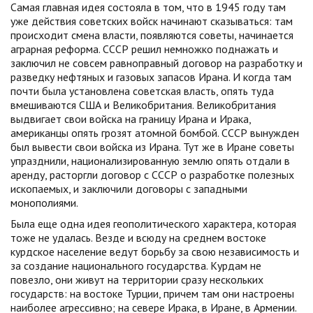
Самая главная идея состояла в том, что в 1945 году там
уже действия советских войск начинают сказываться: там
происходит смена власти, появляются советы, начинается
аграрная реформа. СССР решил немножко поднажать и
заключил не совсем равноправный договор на разработку и
разведку нефтяных и газовых запасов Ирана. И когда там
почти была установлена советская власть, опять туда
вмешиваются США и Великобритания. Великобритания
выдвигает свои войска на границу Ирана и Ирака,
американцы опять грозят атомной бомбой. СССР вынужден
был вывести свои войска из Ирана. Тут же в Иране советы
упразднили, национализированную землю опять отдали в
аренду, расторгли договор с СССР о разработке полезных
ископаемых, и заключили договоры с западными
монополиями.
Была еще одна идея геополитического характера, которая
тоже не удалась. Везде и всюду на среднем востоке
курдское население ведут борьбу за свою независимость и
за создание национального государства. Курдам не
повезло, они живут на территории сразу нескольких
государств: на востоке Турции, причем там они настроены
наиболее агрессивно; на севере Ирака, в Иране, в Армении.