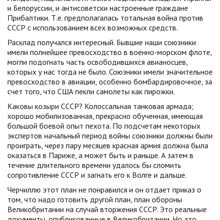
и Белоруссии, и антисоветски настроенные граждане
Прибалтики. Т.е. предполагалась тотальная война против
СССР с использованием всех возможных средств.
Расклад получался интересный. Бывшие наши союзники
имели полнейшее превосходство в военно-морском флоте,
могли подогнать часть освободившихся авианосцев,
которых у нас тогда не было. Союзники имели значительное
превосходство в авиации, особенно бомбардировочное, за
счет того, что США пекли самолеты как пирожки.
Каковы козыри СССР? Колоссальная танковая армада;
хорошо мобилизованная, прекрасно обученная, имеющая
большой боевой опыт пехота. По подсчетам некоторых
экспертов начальный период войны союзники должны были
проиграть, через пару месяцев красная армия должна была
оказаться в Париже, а может быть и раньше. А затем в
течение длительного времени удалось бы сломить
сопротивление СССР и загнать его к Волге и дальше.
Черчиллю этот план не понравился и он отдает приказ о
том, что надо готовить другой план, план обороны
Великобритании на случай вторжения СССР. Это реальные
документы, опубликованные в Великобритании. Но это