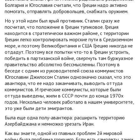
Болгария и Югославия считали, что Греции надо активно
помогать, отправлять добровольцев, снабжать оружием.
Но у этой идеи был ярый противник. Сталин сразу же
посчитал, что положение в Греции тупиковое. Греция
находится в стратегически важном районе, с территории
Греции легко контролировать морские пути в Средиземном
море, и поэтому Великобритания и США Грецию никогда не
отдадут. Поэтому все попытки что-то в Греции устроить,
победить в партизанской войне, свергнуть там буржуазное
правительство абсолютно бессмысленны. Поэтому в
беседе с одним из руководителей союза коммунистов
Югославии Джилосом Сталин однозначно сказал, что это
авантюра, что ее надо заканчивать, выводить оттуда
коммунистов. И греческие коммунисты, которые были
оттуда выведены, жили в СССР почти до конца 1970х
годов. Несколько человек работало в нашем университете,
это уже были дети эмигрантов.
Была еще одна полу-авантюра: расширить территорию
Азербайджана и немножко урезать Иран.
Как вы знаете, одной из главных проблем 2й мировой
войны была проблема горючего. Если есть самолеты, танки,