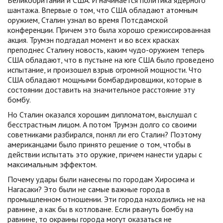
Великобритании и США. И начинается политика ядерного
шантажа. Впервые о том, что США обладают атомным
оружием, Сталин узнал во время Потсдамской
конференции. Причем это была хорошо срежиссированная
акция. Трумэн подгадал момент и во всех красках
преподнес Сталину новость, каким чудо-оружием теперь
США обладают, что в пустыне на юге США было проведено
испытание, и произошел взрыв огромной мощности. Что
США обладают мощными бомбардировщики, которые в
состоянии доставить на значительное расстояние эту
бомбу.
Но Сталин оказался хорошим дипломатом, выслушал с
бесстрастным лицом. А потом Трумэн долго со своими
советниками разбирался, понял ли его Сталин? Поэтому
американцами было принято решение о том, чтобы в
действии испытать это оружие, причем нанести удары с
максимальным эффектом.
Почему удары были нанесены по городам Хиросима и
Нагасаки? Это были не самые важные города в
промышленном отношении. Эти города находились не на
равнине, а как бы в котловане. Если рвануть бомбу на
равнине, то окраины города могут оказаться не