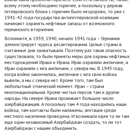
всему этому необходимо горючее, а поскольку у держав
гитлеровского блока с горючим было нездорово, то уже с
1941-42 года государства антигитлеровской коалиции
начинают охранять нефтяные запасы от возможного
германского вторжения.
Вспомните, в 1939, 1940, начало 1941 года – Германия
демонстрирует чудеса десантирования. Целые страны в
считанные дни захватывали. Поэтому раз такая опасность
существовала, то были приняты меры для охраны нефтяных
месторождений Ирака и Ирана. Ирак охраняли англичане, а
Иран охраняли с юга англичане, с севера мы. В 1945 году,
когда война закончилась, англичане с юга свои войска
вывели, а мы с севера нет. Кроме того, там был
любопытный этнический момент. Иран – страна
многонациональная. Кроме чистых персов там и другие
народы. На севере Ирана проживает большое число
азербайджанцев. А поскольку там 4 года находились наши
войска, там контакты были налажены, агитация среди
местного населения проведена. И возникала идея то ли там
еще один независимый Азербайджан создать, то ли тот
Азербайджан с нашим объединить.