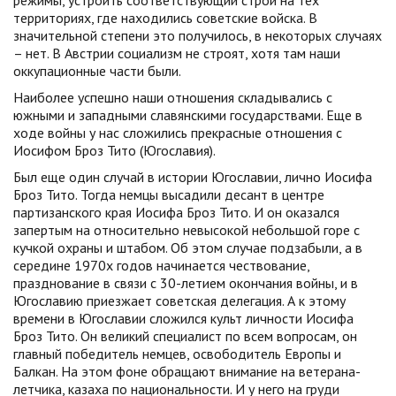
режимы, устроить соответствующий строй на тех
территориях, где находились советские войска. В
значительной степени это получилось, в некоторых случаях
– нет. В Австрии социализм не строят, хотя там наши
оккупационные части были.
Наиболее успешно наши отношения складывались с
южными и западными славянскими государствами. Еще в
ходе войны у нас сложились прекрасные отношения с
Иосифом Броз Тито (Югославия).
Был еще один случай в истории Югославии, лично Иосифа
Броз Тито. Тогда немцы высадили десант в центре
партизанского края Иосифа Броз Тито. И он оказался
запертым на относительно невысокой небольшой горе с
кучкой охраны и штабом. Об этом случае подзабыли, а в
середине 1970х годов начинается чествование,
празднование в связи с 30-летием окончания войны, и в
Югославию приезжает советская делегация. А к этому
времени в Югославии сложился культ личности Иосифа
Броз Тито. Он великий специалист по всем вопросам, он
главный победитель немцев, освободитель Европы и
Балкан. На этом фоне обращают внимание на ветерана-
летчика, казаха по национальности. И у него на груди