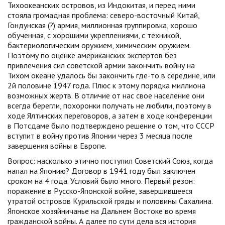
Тихоокеанских островов, из Индокитая, и перед ними
стояла громадная проблема: северо-восточный Китай,
Гондунская (?) армия, миллионная группировка, хорошо
обученная, с хорошими укреплениями, с техникой,
бактериологическим оружием, химическим оружием.
Поэтому по оценке американских экспертов без
привлечения сил советской армии закончить войну на
Тихом океане удалось бы закончить где-то в середине, или
2й половине 1947 года. Плюс к этому порядка миллиона
возможных жертв. В отличие от нас свое население они
всегда берегли, похоронки получать не любили, поэтому в
ходе Ялтинских переговоров, а затем в ходе конференции
в Потсдаме было подтверждено решение о том, что СССР
вступит в войну против Японии через 3 месяца после
завершения войны в Европе.
Вопрос: насколько этично поступил Советский Союз, когда
напал на Японию? Договор в 1941 году был заключен
сроком на 4 года. Условий было много. Первый резон:
поражение в Русско-Японской войне, завершившееся
утратой островов Курильской гряды и половины Сахалина.
Японское хозяйничанье на Дальнем Востоке во время
гражданской войны. А далее по сути дела вся история