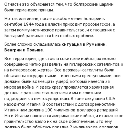
Отчасти это объясняется тем, что болгарскими царями
были германские принцы.
Но так или иначе, после освобождения Болгарии в
сентябре 1944 года к власти приходит просоветское, а
затем коммунистическое правительство, и отношения с
Болгарией развиваются без особых проблем.
Более сложно складывалась
ситуация в Румынии,
Венгрии и Польше
.
Все территории, где стояли советские войска, их можно
совершенно четко разделить на гитлеровских сателлитов и
на гитлеровские жертвы. Все державы-сателлиты были
объявлены государствами – военными преступниками, они
должны были возмещать ущерб, который нанесла 2я
мировая война. И здесь сразу проявляется характерная
деталь: с разными стандартами и мы и союзники
подходили к этим государствам. В зоне оккупации США
находится Италия. В соответствии с договоренностями
Италия нам должна 100 миллионов долларов репараций.
Но в Италии находятся американские войска, и итальянское
правительство взяло их на свое обеспечение. Это ему
должно было обойтись порядка 2 миллиардов долларов.