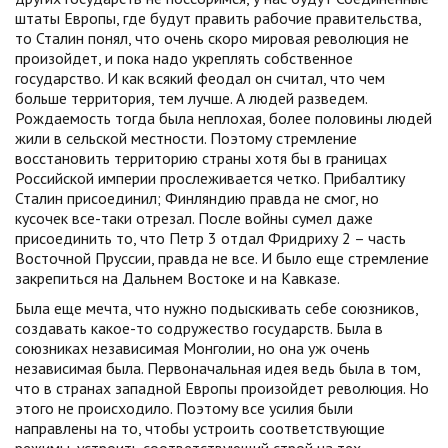
штаты Европы, где будут править рабочие правительства,
то Сталин понял, что очень скоро мировая революция не
произойдет, и пока надо укреплять собственное
государство. И как всякий феодал он считал, что чем
больше территория, тем лучше. А людей разведем.
Рождаемость тогда была неплохая, более половины людей
жили в сельской местности. Поэтому стремление
восстановить территорию страны хотя бы в границах
Российской империи прослеживается четко. Прибалтику
Сталин присоединил; Финляндию правда не смог, но
кусочек все-таки отрезал. После войны сумел даже
присоединить то, что Петр 3 отдал Фридриху 2 – часть
Восточной Пруссии, правда не все. И было еще стремление
закрепиться на Дальнем Востоке и на Кавказе.
Была еще мечта, что нужно подыскивать себе союзников,
создавать какое-то содружество государств. Была в
союзниках независимая Монголии, но она уж очень
независимая была. Первоначальная идея ведь была в том,
что в странах западной Европы произойдет революция. Но
этого не происходило. Поэтому все усилия были
направлены на то, чтобы устроить соответствующие