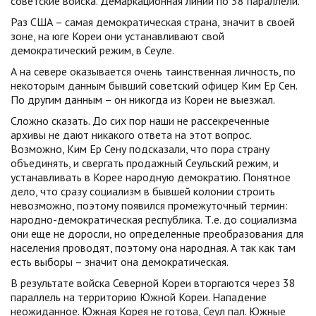
советские войска. Демаркационная линии по 38 параллели.
Раз США – самая демократическая страна, значит в своей
зоне, на юге Кореи они устанавливают свой
демократический режим, в Сеуле.
А на севере оказывается очень таинственная личность, по
некоторым данным бывший советский офицер Ким Ер Сен.
По другим данным – он никогда из Кореи не выезжал.
Сложно сказать. До сих пор наши не рассекреченные
архивы не дают никакого ответа на этот вопрос.
Возможно, Ким Ер Сену подсказали, что пора страну
объединять, и свергать продажный Сеульский режим, и
устанавливать в Корее народную демократию. Понятное
дело, что сразу социализм в бывшей колонии строить
невозможно, поэтому появился промежуточный термин:
народно-демократическая республика. Т.е. до социализма
они еще не доросли, но определенные преобразования для
населения проводят, поэтому она народная. А так как там
есть выборы – значит она демократическая.
В результате войска Северной Кореи вторгаются через 38
параллель на территорию Южной Кореи. Нападение
неожиданное. Южная Корея не готова, Сеул пал. Южные