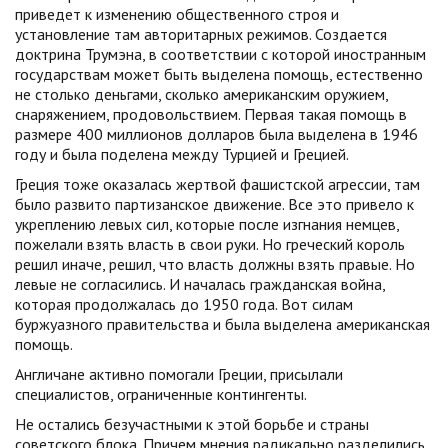
приведет к изменению общественного строя и
установление там авторитарных режимов. Создается
доктрина Трумэна, в соответствии с которой иностранным
государствам может быть выделена помощь, естественно
не столько деньгами, сколько американским оружием,
снаряжением, продовольствием. Первая такая помощь в
размере 400 миллионов долларов была выделена в 1946
году и была поделена между Турцией и Грецией.
Греция тоже оказалась жертвой фашистской агрессии, там
было развито партизанское движение. Все это привело к
укреплению левых сил, которые после изгнания немцев,
пожелали взять власть в свои руки. Но греческий король
решил иначе, решил, что власть должны взять правые. Но
левые не согласились. И началась гражданская война,
которая продолжалась до 1950 года. Вот силам
буржуазного правительства и была выделена американская
помощь.
Англичане активно помогали Греции, присылали
специалистов, ограниченные контингенты.
Не остались безучастными к этой борьбе и страны
советского блока. Причем мнения радикально разделились.