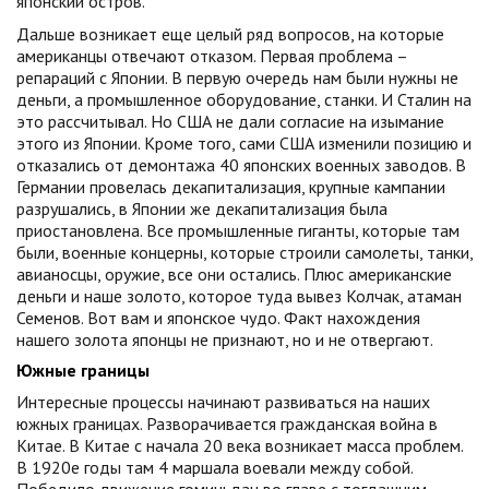
японский остров.
Дальше возникает еще целый ряд вопросов, на которые
американцы отвечают отказом. Первая проблема –
репараций с Японии. В первую очередь нам были нужны не
деньги, а промышленное оборудование, станки. И Сталин на
это рассчитывал. Но США не дали согласие на изымание
этого из Японии. Кроме того, сами США изменили позицию и
отказались от демонтажа 40 японских военных заводов. В
Германии провелась декапитализация, крупные кампании
разрушались, в Японии же декапитализация была
приостановлена. Все промышленные гиганты, которые там
были, военные концерны, которые строили самолеты, танки,
авианосцы, оружие, все они остались. Плюс американские
деньги и наше золото, которое туда вывез Колчак, атаман
Семенов. Вот вам и японское чудо. Факт нахождения
нашего золота японцы не признают, но и не отвергают.
Южные границы
Интересные процессы начинают развиваться на наших
южных границах. Разворачивается гражданская война в
Китае. В Китае с начала 20 века возникает масса проблем.
В 1920е годы там 4 маршала воевали между собой.