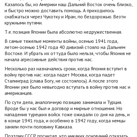
Казалось бы, из Америки наш Дальний Восток очень близко,
и быстро можно доставить помощь. А приходилось
снабжаться через Чукотку и Иран, по бездорожью. Везти
кружными путями.
Т.е. позиция Японии была абсолютно недружественная.
В самые тяжелые моменты войны, осенью 1941 года,
летом-осенью 1942 года 40 дивизий стояло на Дальнем
Востоке. И убрать их оттуда было нельзя, чтобы Япония не
начала агрессивные действия против нас.
Несколько раз назначались сроки, когда Япония вступит в
войну против нас: когда падет Москва, когда падет
Сталинград (слава Богу, не состоялось). А после этого
Японии уже было невыгодно вступать в войну против нас и
американцев.
По сути дела, аналогичную позицию занимала и Турция.
Вроде бы у нас был и договор и мирные отношения. Но
нападения турецких войск тоже ожидали со дня на день, и
в конце 1941 года, и особенно в 1942 году, когда немцы
заняли почти половину Кавказа.
Поэтому СССР посчитал, что никаких оснований отказать