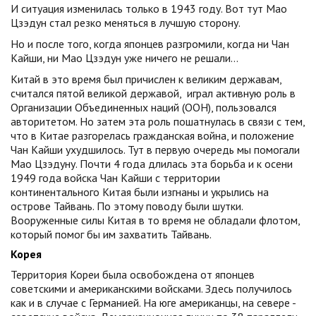
И ситуация изменилась только в 1943 году. Вот тут Мао
Цзэдун стал резко меняться в лучшую сторону.
Но и после того, когда японцев разгромили, когда ни Чан
Кайши, ни Мао Цзэдун уже ничего не решали…
Китай в это время был причислен к великим державам,
считался пятой великой державой, играл активную роль в
Организации Объединенных наций (ООН), пользовался
авторитетом. Но затем эта роль пошатнулась в связи с тем,
что в Китае разгорелась гражданская война, и положение
Чан Кайши ухудшилось. Тут в первую очередь мы помогали
Мао Цзэдуну. Почти 4 года длилась эта борьба и к осени
1949 года войска Чан Кайши с территории
континентального Китая были изгнаны и укрылись на
острове Тайвань. По этому поводу были шутки.
Вооруженные силы Китая в то время не обладали флотом,
который помог бы им захватить Тайвань.
Корея
Территория Кореи была освобождена от японцев
советскими и американскими войсками. Здесь получилось
как и в случае с Германией. На юге американцы, на севере -