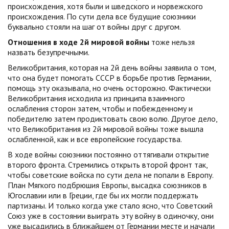
происхождения, хотя были и шведского и норвежского
происхождения. По сути дела все будущие союзники
буквально стояли на шаг от войны друг с другом.
Отношения в ходе 2й мировой войны
тоже нельзя
назвать безупречными.
Великобритания, которая на 2й день войны заявила о том,
что она будет помогать СССР в борьбе против Германии,
помощь эту оказывала, но очень осторожно. Фактически
Великобритания исходила из принципа взаимного
ослабления сторон затем, чтобы и побежденному и
победителю затем продиктовать свою волю. Другое дело,
что Великобритания из 2й мировой войны тоже вышла
ослабленной, как и все европейские государства.
В ходе войны союзники постоянно оттягивали открытие
второго фронта. Стремились открыть второй фронт так,
чтобы советские войска по сути дела не попали в Европу.
План Мягкого подбрюшия Европы, высадка союзников в
Югославии или в Греции, где бы их могли поддержать
партизаны. И только когда уже стало ясно, что Советский
Союз уже в состоянии выиграть эту войну в одиночку, они
уже высадились в ближайшем от Германии месте и начали