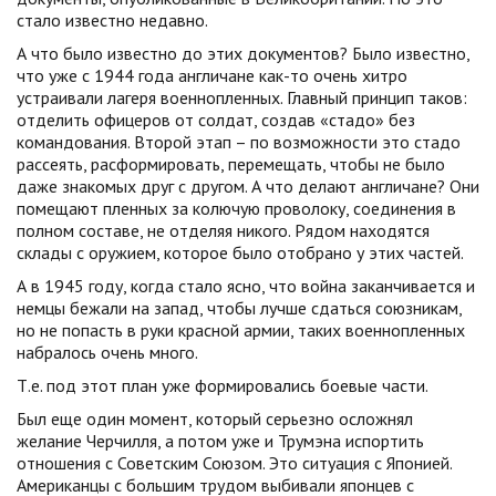
стало известно недавно.
А что было известно до этих документов? Было известно,
что уже с 1944 года англичане как-то очень хитро
устраивали лагеря военнопленных. Главный принцип таков:
отделить офицеров от солдат, создав «стадо» без
командования. Второй этап – по возможности это стадо
рассеять, расформировать, перемещать, чтобы не было
даже знакомых друг с другом. А что делают англичане? Они
помещают пленных за колючую проволоку, соединения в
полном составе, не отделяя никого. Рядом находятся
склады с оружием, которое было отобрано у этих частей.
А в 1945 году, когда стало ясно, что война заканчивается и
немцы бежали на запад, чтобы лучше сдаться союзникам,
но не попасть в руки красной армии, таких военнопленных
набралось очень много.
Т.е. под этот план уже формировались боевые части.
Был еще один момент, который серьезно осложнял
желание Черчилля, а потом уже и Трумэна испортить
отношения с Советским Союзом. Это ситуация с Японией.
Американцы с большим трудом выбивали японцев с