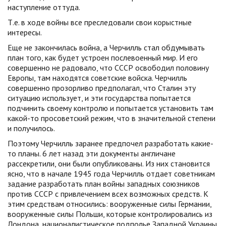
наступление оттуда.
Т.е. в ходе войны все преследовали свои корыстные
интересы.
Еще не закончилась война, а Черчилль стал обдумывать
план того, как будет устроен послевоенный мир. И его
совершенно не радовало, что СССР освободил половину
Европы, там находятся советские войска. Черчилль
совершенно прозорливо предполагал, что Сталин эту
ситуацию использует, и эти государства попытается
подчинить своему контролю и попытается установить там
какой-то просоветский режим, что в значительной степени
и получилось.
Поэтому Черчилль заранее предпочел разработать какие-
то планы. 6 лет назад эти документы англичане
рассекретили, они были опубликованы. Из них становится
ясно, что в начале 1945 года Черчилль отдает советникам
задание разработать план войны западных союзников
против СССР с привлечением всех возможных средств. К
этим средствам относились: вооруженные силы Германии,
вооруженные силы Польши, которые контролировались из
Лондона, националистическое подполье Западной Украины