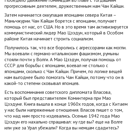
Победило движение гоминьдан во главе с тогдашним
прогрессивным деятелем, дружественным нам Чан Кайши.
Затем начинается оккупация японцами севера Китая –
Маньчжурии. Чан Кайши борется с японцами, получает
помощь от нас, от США. Но в это время там активизируется
коммунистический лидер Мао Цзэдун, который в Особом
районе Китая начинает строить социализм.
Получилось так, что все боролись с агрессорами как могли.
Мы воевали с германо-итальянским фашизмом, румыны
стояли почти у Волги. А Мао Цзэдун, получая помощь от
СССР для борьбы с японцами, воевал не столько с
японцами, сколько с Чан Кайши. Причем, по логике вещей
нам выгоднее было помогать Чан Кайши, потому что он в
какой-то степени сковывал японцев.
Есть воспоминания советского дипломата Власова,
который был представителем Коминтерна при Мао
Цзэдуне. Книга вышла в конце 1960х годов, когда с Китаем
у нас были напряженные отношения. Власов пишет о том,
что над ним просто издевались. Осенью 1942 года Мао
Цзэдун его нахально спрашивал: ну где вы? еще на Волге
или уже за Урал убежали? Когда вы немцам сдадитесь?