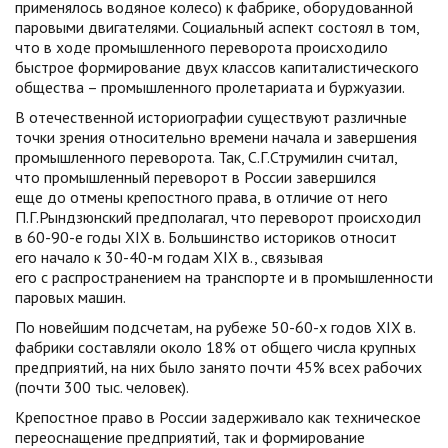
применялось водяное колесо) к фабрике, оборудованной
паровыми двигателями. Социальный аспект состоял в том,
что в ходе промышленного переворота происходило
быстрое формирование двух классов капиталистического
общества – промышленного пролетариата и буржуазии.
В отечественной историографии существуют различные
точки зрения относительно времени начала и завершения
промышленного переворота. Так, С.Г.Струмилин считал,
что промышленный переворот в России завершился
еще до отмены крепостного права, в отличие от него
П.Г.Рындзюнский предполагал, что переворот происходил
в 60-90-е годы XIX в. Большинство историков относит
его начало к 30-40-м годам XIX в., связывая
его с распространением на транспорте и в промышленности
паровых машин.
По новейшим подсчетам, на рубеже 50-60-х годов XIX в.
фабрики составляли около 18% от общего числа крупных
предприятий, на них было занято почти 45% всех рабочих
(почти 300 тыс. человек).
Крепостное право в России задерживало как техническое
переоснащение предприятий, так и формирование