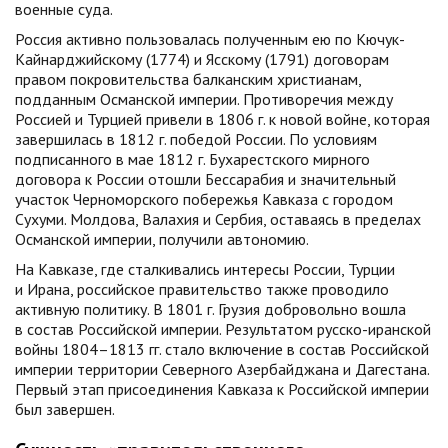
военные суда.
Россия активно пользовалась полученным ею по Кючук-
Кайнарджийскому (1774) и Ясскому (1791) договорам
правом покровительства балканским христианам,
подданным Османской империи. Противоречия между
Россией и Турцией привели в 1806 г. к новой войне, которая
завершилась в 1812 г. победой России. По условиям
подписанного в мае 1812 г. Бухарестского мирного
договора к России отошли Бессарабия и значительный
участок Черноморского побережья Кавказа с городом
Сухуми. Молдова, Валахия и Сербия, оставаясь в пределах
Османской империи, получили автономию.
На Кавказе, где сталкивались интересы России, Турции
и Ирана, российское правительство также проводило
активную политику. В 1801 г. Грузия добровольно вошла
в состав Российской империи. Результатом русско-иранской
войны 1804–1813 гг. стало включение в состав Российской
империи территории Северного Азербайджана и Дагестана.
Первый этап присоединения Кавказа к Российской империи
был завершен.