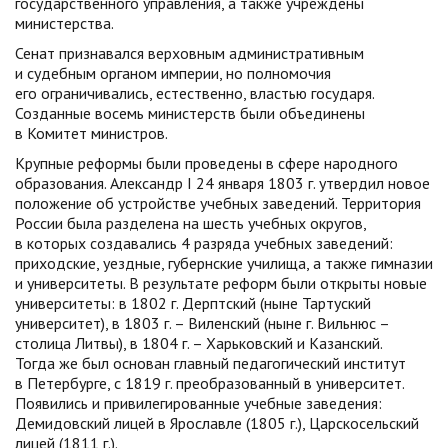
государственного управления, а также учреждены
министерства.
Сенат признавался верховным административным
и судебным органом империи, но полномочия
его ограничивались, естественно, властью государя.
Созданные восемь министерств были объединены
в Комитет министров.
Крупные реформы были проведены в сфере народного
образования. Александр I 24 января 1803 г. утвердил новое
положение об устройстве учебных заведений. Территория
России была разделена на шесть учебных округов,
в которых создавались 4 разряда учебных заведений:
приходские, уездные, губернские училища, а также гимназии
и университеты. В результате реформ были открыты новые
университеты: в 1802 г. Дерптский (ныне Тартуский
университет), в 1803 г. – Виленский (ныне г. Вильнюс –
столица Литвы), в 1804 г. – Харьковский и Казанский.
Тогда же был основан главный педагогический институт
в Петербурге, с 1819 г. преобразованный в университет.
Появились и привилегированные учебные заведения:
Демидовский лицей в Ярославле (1805 г.), Царскосельский
лицей (1811 г.).