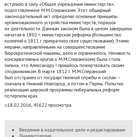
вступило в силу «Общее учреждение министерств»,
подготовленное М.М.Сперанским. Этот обширный
законодательный акт определял основные принципы
организационного устройства министерств, порядок
их деятельности. Данным законом была в целом завершена
начатая в 1802 г. министерская реформа (большинство
коллегий к 1811 г. прекратило свое существование). Этими
мерами, направленными на совершенствование
бюрократической машины, дело и ограничилось. Ненависть
консервативных кругов к М.М.Сперанскому была столь
сильна, что Александру I пришлось пожертвовать своим
сподвижником. В марте 1812 г. М.М.Сперанский
был отстранен от государственной службы и сослан –
сначала в Нижний Новгород, а потом в Пермь. Попытки
реализации широкой программы либеральных реформ
потерпели крах.
18.02.2016, 45622 просмотра.
Введение в издательское дело и редактирование
Диалектология