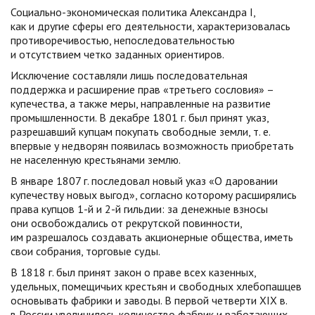
Социально-экономическая политика Александра I,
как и другие сферы его деятельности, характеризовалась
противоречивостью, непоследовательностью
и отсутствием четко заданных ориентиров.
Исключение составляли лишь последовательная
поддержка и расширение прав «третьего сословия» –
купечества, а также меры, направленные на развитие
промышленности. В декабре 1801 г. был принят указ,
разрешавший купцам покупать свободные земли, т. е.
впервые у недворян появилась возможность приобретать
не населенную крестьянами землю.
В январе 1807 г. последовал новый указ «О даровании
купечеству новых выгод», согласно которому расширялись
права купцов 1-й и 2-й гильдии: за денежные взносы
они освобождались от рекрутской повинности,
им разрешалось создавать акционерные общества, иметь
свои собрания, торговые суды.
В 1818 г. был принят закон о праве всех казенных,
удельных, помещичьих крестьян и свободных хлебопашцев
основывать фабрики и заводы. В первой четверти XIX в.
в России увеличилось количество фабрик и работающих