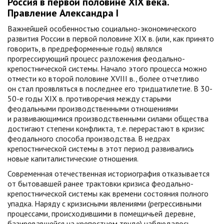
Россия в первой половине XIX века.
Правление Александра I
Важнейшей особенностью социально-экономического
развития России в первой половине XIX в. (или, как принято
говорить, в предреформенные годы) являлся
прогрессирующий процесс разложения феодально-
крепостнической системы. Начало этого процесса можно
отмести ко второй половине XVIII в., более отчетливо
он стал проявляться в последнее его тридцатилетие. В 30-
50-е годы XIX в. противоречия между старыми
феодальными производственными отношениями
и развивающимися производственными силами общества
достигают степени конфликта, т.е. перерастают в кризис
феодального способа производства. В недрах
крепостнической системы в этот период развивались
новые капиталистические отношения.
Современная отечественная историография отказывается
от бытовавшей ранее трактовки кризиса феодально-
крепостнической системы как времени состояния полного
упадка. Наряду с кризисными явлениями (регрессивными
процессами, происходившими в помещичьей деревне,
базировавшейся на крепостном труде) наблюдалось