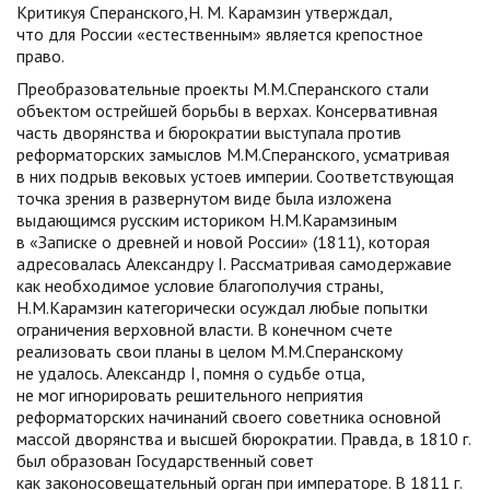
Критикуя Сперанского,Н. М. Карамзин утверждал,
что для России «естественным» является крепостное
право.
Преобразовательные проекты М.М.Сперанского стали
объектом острейшей борьбы в верхах. Консервативная
часть дворянства и бюрократии выступала против
реформаторских замыслов М.М.Сперанского, усматривая
в них подрыв вековых устоев империи. Соответствующая
точка зрения в развернутом виде была изложена
выдающимся русским историком Н.М.Карамзиным
в «Записке о древней и новой России» (1811), которая
адресовалась Александру I. Рассматривая самодержавие
как необходимое условие благополучия страны,
Н.М.Карамзин категорически осуждал любые попытки
ограничения верховной власти. В конечном счете
реализовать свои планы в целом М.М.Сперанскому
не удалось. Александр I, помня о судьбе отца,
не мог игнорировать решительного неприятия
реформаторских начинаний своего советника основной
массой дворянства и высшей бюрократии. Правда, в 1810 г.
был образован Государственный совет
как законосовещательный орган при императоре. В 1811 г.