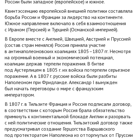
России были западное (европейское) и южное.
Квинтэссенцию европейской внешней политики составляла
борьба России и Франции за лидерство на континенте.
Южное направление включало в себя взаимоотношения
с Ираном (Персией) и Турцией (Османской империей).
В Европе вместе с Англией, Швецией, Австрией и Пруссией
(состав стран менялся) Россия приняла участие
в антинаполеоновских коалициях 1805–1807 гг. Несмотря
на огромный военный и экономический потенциал,
коалиции держав терпели поражения. В битве
под Аустерлицем в 1805 г. их войска потерпели серьезное
поражение. А в 1807 г. русские войска были разбиты
Наполеоном при Фридланде. Александр I вынужден
был начать переговоры о мире с французским
императором.
В 1807 г. в Тильзите Франция и Россия подписали договор,
в соответствии с которым Россия брала обязательство
примкнуть к континентальной блокаде Англии и разорвать
с ней политические отношения. Тильзитский договор также
предусматривал создание Герцогства Варшавского
под протекторатом Наполеона из отторгнутых от Пруссии