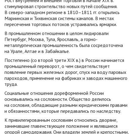
Рост внутренней и внешней торговли в начале XIX в.
стимулировал строительство новых путей сообщения.
В северо-западном регионе в 1810–1811 гг. открылись
Мариинская и Тихвинская системы каналов. В местах
пересечения торговых потоков устраивались ярмарки.
В промышленном отношении в целом лидировали
Петербург, Москва, Тула, Ярославль, а горно-
металлургическая промышленность была сосредоточена
на Урале, Алтае и в Забайкалье.
Постепенно (со второй трети XIX в.) в России начинается
промышленный переворот, о чем свидетельствует
появление первых железных дорог, спуск на воду паровых
пароходов, применение на фабриках и заводах машинного
труда.
Социальные отношения дореформенной России
основывались на сословности. Общество делилось
на сословия, обладающие разными юридическими правами
и обязанностями, которые передавались по наследству.
К привилегированным сословиям относились дворяне,
занимавшие главенствующее положение и являвшиеся
опорой самодержавия. Они владели землей и крепостными,