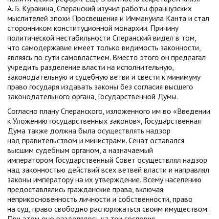
А. Б. Куракина, Сперанский изучил работы французских
мыслителей эпохи Просвещения и Иммануила Канта и стал
сторонником конституционной монархии. Причину
политической нестабильности Сперанский видел в том,
что самодержавие имеет только видимость законности,
являясь по сути самовластием. Вместо этого он предлагал
учредить разделение власти на исполнительную,
законодательную и судебную ветви и свести к минимуму
право государя издавать законы без согласия высшего
законодательного органа, Государственной Думы.
Согласно плану Сперанского, изложенного им во «Введении
к Уложению государственных законов», Государственная
Дума также должна была осуществлять надзор
над правительством и министрами. Сенат оставался
высшим судебным органом, а назначаемый
императором Государственный Совет осуществлял надзор
над законностью действий всех ветвей власти и направлял
законы императору на их утверждение. Всему населению
предоставлялись гражданские права, включая
неприкосновенность личности и собственности, право
на суд, право свободно распоряжаться своим имуществом.
При этом оно разделялось на три сословия.