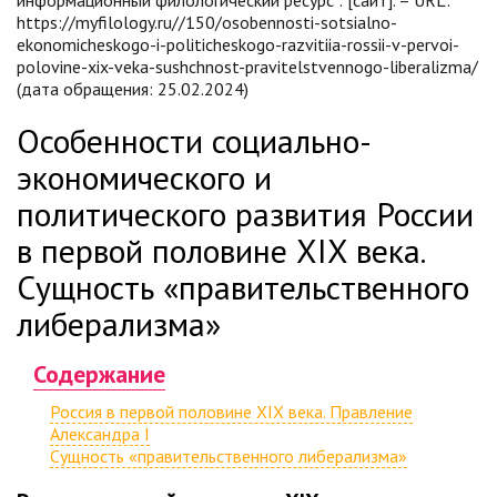
информационный филологический ресурс : [сайт]. – URL:
https://myfilology.ru//150/osobennosti-sotsialno-
ekonomicheskogo-i-politicheskogo-razvitiia-rossii-v-pervoi-
polovine-xix-veka-sushchnost-pravitelstvennogo-liberalizma/
(дата обращения: 25.02.2024)
Особенности социально-
экономического и
политического развития России
в первой половине XIX века.
Сущность «правительственного
либерализма»
Содержание
Россия в первой половине XIX века. Правление
Александра I
Сущность «правительственного либерализма»