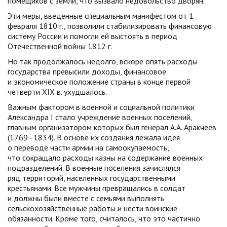
помещиков с земли, что вызвало недовольство дворян.
Эти меры, введенные специальным манифестом от 1
февраля 1810 г., позволили стабилизировать финансовую
систему России и помогли ей выстоять в период
Отечественной войны 1812 г.
Но так продолжалось недолго, вскоре опять расходы
государства превысили доходы, финансовое
и экономическое положение страны в конце первой
четверти XIX в. ухудшалось.
Важным фактором в военной и социальной политики
Александра I стало учреждение военных поселений,
главным организатором которых был генерал А.А. Аракчеев
(1769–1834). В основе их создания лежала идея
о переводе части армии на самоокупаемость,
что сокращало расходы казны на содержание военных
подразделений. В военные поселения зачислялся
ряд территорий, населенных государственными
крестьянами. Все мужчины превращались в солдат
и должны были вместе с семьями выполнять
сельскохозяйственные работы и нести воинские
обязанности. Кроме того, считалось, что это частично