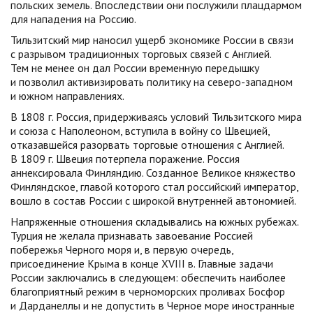
польских земель. Впоследствии они послужили плацдармом
для нападения на Россию.
Тильзитский мир наносил ущерб экономике России в связи
с разрывом традиционных торговых связей с Англией.
Тем не менее он дал России временную передышку
и позволил активизировать политику на северо-западном
и южном направлениях.
В 1808 г. Россия, придерживаясь условий Тильзитского мира
и союза с Наполеоном, вступила в войну со Швецией,
отказавшейся разорвать торговые отношения с Англией.
В 1809 г. Швеция потерпела поражение. Россия
аннексировала Финляндию. Созданное Великое княжество
Финляндское, главой которого стал российский император,
вошло в состав России с широкой внутренней автономией.
Напряженные отношения складывались на южных рубежах.
Турция не желала признавать завоевание Россией
побережья Черного моря и, в первую очередь,
присоединение Крыма в конце XVIII в. Главные задачи
России заключались в следующем: обеспечить наиболее
благоприятный режим в черноморских проливах Босфор
и Дарданеллы и не допустить в Черное море иностранные