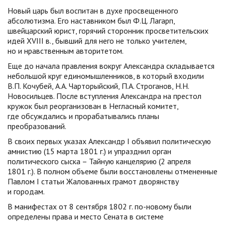
Новый царь был воспитан в духе просвещенного
абсолютизма. Его наставником был Ф.Ц. Лагарп,
швейцарский юрист, горячий сторонник просветительских
идей XVIII в., бывший для него не только учителем,
но и нравственным авторитетом.
Еще до начала правления вокруг Александра складывается
небольшой круг единомышленников, в который входили
В.П. Кочубей, А.А. Чарторыйский, П.А. Строганов, Н.Н.
Новосильцев. После вступления Александра на престол
кружок был реорганизован в Негласный комитет,
где обсуждались и прорабатывались планы
преобразований.
В своих первых указах Александр I объявил политическую
амнистию (15 марта 1801 г.) и упразднил орган
политического сыска – Тайную канцелярию (2 апреля
1801 г.). В полном объеме были восстановлены отмененные
Павлом I статьи Жалованных грамот дворянству
и городам.
В манифестах от 8 сентября 1802 г. по-новому были
определены права и место Сената в системе