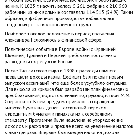
на них. К 1825 г. насчитывалась 5 261 фабрика с 210 568
рабочими, из них вольные составляли 114 515 (54 %). Таким
образом, в фабричном производстве наблюдалась
тенденция роста вольнонаемного труда.
Наиболее тяжелое положение в период правления
Александра I сложилось в финансовой сфере.
Политические события в Европе, войны с Францией,
Швецией, Турцией и Персией требовали постоянных
расходов всех ресурсов России.
После Тильзитского мира в 1808 г. расходы намного
превышали доходы казны. Дефицит был покрыт новым
выпуском ассигнаций, что еще более усугубило ситуацию.
Для выхода из кризиса был разработан план финансовых
преобразований, подготовленный под руководством М.М.
Сперанского. В нем предусматривалось сокращение
выпуска бумажных денег – ассигнаций, переход
к кредитным бумагам и привязка их к серебряному
стандарту. Программа была нацелена на упорядочение
доходов и расходов и прежде всего на увеличение налогов
в два-три раза. Впервые был введен налог на доходы