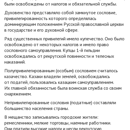
были освобождены от налогов и обязательной службы.
Духовенство представляло собой замкнутое сословие,
привилегированность которого определялась
доминирующим положением Русской православной церкви
в государстве и его духовной сфере.
Ряд существенных привилегий имело купечество. Оно было
освобождено от некоторых налогов и имело право
сословного самоуправления. Купцы 1-й гильдии
освобождались от рекрутской повинности и телесных
наказаний.
Полупривилегированным (особым) сословием считалось
казачество. Казаки владели землей, освобождались
от податей, пользовались казацким самоуправлением.
Их главной обязанностью была воинская служба со своим
снаряжением.
Непривилегированные сословия (податные) составляли
большинство населения страны.
В мещанство записывались городские жители:
ремесленники, мелкие торговцы, наемные работники.
Они платили высокие налоги и несли рекрутскую