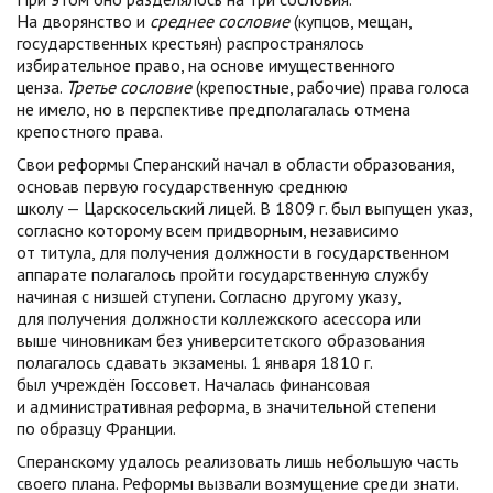
На дворянство и
среднее сословие
(купцов, мещан,
государственных крестьян) распространялось
избирательное право, на основе имущественного
ценза.
Третье сословие
(крепостные, рабочие) права голоса
не имело, но в перспективе предполагалась отмена
крепостного права.
Свои реформы Сперанский начал в области образования,
основав первую государственную среднюю
школу — Царскосельский лицей. В 1809 г. был выпущен указ,
согласно которому всем придворным, независимо
от титула, для получения должности в государственном
аппарате полагалось пройти государственную службу
начиная с низшей ступени. Согласно другому указу,
для получения должности коллежского асессора или
выше чиновникам без университетского образования
полагалось сдавать экзамены. 1 января 1810 г.
был учреждён Госсовет. Началась финансовая
и административная реформа, в значительной степени
по образцу Франции.
Сперанскому удалось реализовать лишь небольшую часть
своего плана. Реформы вызвали возмущение среди знати.