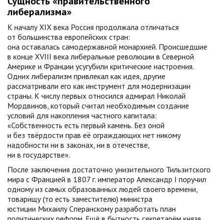
Сущность «правительственного
либерализма»
К началу XIX века Россия продолжала отличаться
от большинства европейских стран:
она оставалась самодержавной монархией. Происшедшие
в конце XVIII века либеральные революции в Северной
Америке и Франции усугубили критические настроения.
Одних либерализм привлекал как идея, другие
рассматривали его как инструмент для модернизации
страны. К числу первых относился адмирал Николай
Мордвинов, который считал необходимым создание
условий для накопления частного капитала:
«Собственность есть первый камень. Без оной
и без твёрдости прав её ограждающих нет никому
надобности ни в законах, ни в отечестве,
ни в государстве».
После заключения достаточно унизительного Тильзитского
мира с Францией в 1807 г. император Александр I поручил
одному из самых образованных людей своего времени,
товарищу (то есть заместителю) министра
юстиции Михаилу Сперанскому разработать план
политических реформ. Ещё в бытность секретарём князя