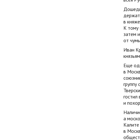
Дошедш
держать
в княже
К тому 
затем и
от чумы
Иван Кр
князьям
Еще оди
в Москв
союзник
группу 
Тверск
гостил 
и похор
Наличи
а моско
Калите
в Москв
обществ