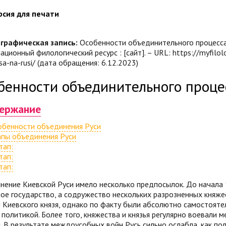
рсия для печати
графическая запись:
Особенности объединительного процесса на
ционный филологический ресурс : [сайт]. – URL: https://myfilol
sa-na-rusi/ (дата обращения: 6.12.2023)
бенности объединительного проце
ержание
обенности объединения Руси
апы объединения Руси
тап:
тап:
тап:
ение Киевской Руси имело несколько предпосылок. До начала 
ое государство, а содружество нескольких разрозненных княже
 Киевского князя, однако по факту были абсолютно самостоят
 политикой. Более того, княжества и князья регулярно воевали 
. В результате междоусобных войн Русь сильно ослабла, как пол