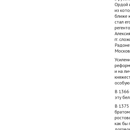
Ордой и
из кото
ближе к
стал е
регент
Алексия
гг. сло
Радонеж
Москов
Усилени
реформ
и на ли
княжест
особую
В 1366–
эту бел
В 1375 
братом»
ростовс
как бы 
договор