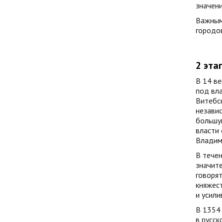
значени
Важным
городо
2 этап
В 14 ве
под вла
Витебск
независ
большую
власти 
Владими
В течен
значите
говорят
княжест
и усили
В 1354 
в русск