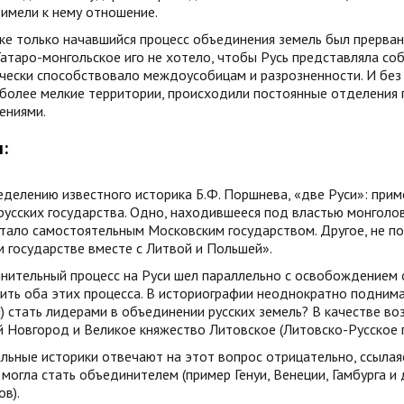
 имели к нему отношение.
ке только начавшийся процесс объединения земель был прерва
атаро-монгольское иго не хотело, чтобы Русь представляла со
чески способствовало междоусобицам и разрозненности. И без
 более мелкие территории, происходили постоянные отделения
ениями.
:
делению известного историка Б.Ф. Поршнева, «две Руси»: приме
русских государства. Одно, находившееся под властью монголов
тало самостоятельным Московским государством. Другое, не по
 государстве вместе с Литвой и Польшей».
нительный процесс на Руси шел параллельно с освобождением о
ить оба этих процесса. В историографии неоднократно поднима
 стать лидерами в объединении русских земель? В качестве в
 Новгород и Великое княжество Литовское (Литовско-Русское г
ьные историки отвечают на этот вопрос отрицательно, ссылаяс
 могла стать объединителем (пример Генуи, Венеции, Гамбурга и 
ов).