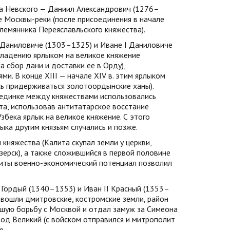
а Невского — Даниил Александрович (1276–
е Москвы-реки (после присоединения в начале
лемянника Переяславльского княжества).
Даниловиче (1303–1325) и Иване I Даниловиче
владению ярлыком на великое княжение
 сбор дани и доставки ее в Орду),
ми. В конце XIII — начале XIV в. этим ярлыком
сь придерживаться золотоордынские ханы).
оединке между княжествами использовались
ита, использовав антитатарское восстание
Узбека ярлык на великое княжение. С этого
ка другим князьям случались и позже.
княжества (Калита скупал земли у церкви,
зерск), а также сложившийся в первой половине
алиты военно-экономический потенциал позволил
Гордый (1340–1353) и Иван II Красный (1353–
 вошли дмитровские, костромские земли, район
йшую борьбу с Москвой и отдал замуж за Симеона
род Великий (с войском отправился и митрополит
я.