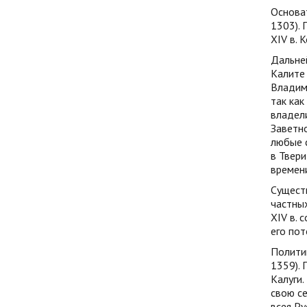
Основа
1303). 
XIV в. 
Дальне
Калите
Владими
так как
владели
Заветно
любые с
в Твери
времени
Существ
частных
XIV в. 
его пот
Полити
1359). 
Калуги.
свою се
всея Ру