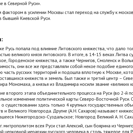
е в Северной Руси».
 фактором в усилении Москвы стал переход на службу к москов
в бывшей Киевской Руси.
:
ке Русь попала под влияние Литовского княжества, что дало т
стью великого князя литовского. В итоге, в 14-15 веках Литва 
ое, Городенское княжества, а также Чернигов, Смоленск и Волы
имость, они все же представляли собой некое подобие единого 
 часть русских территорий и подошла вплотную к Москве, кот
оставшихся княжеств и земель. Был также и третий центр – Сев
ра Мономаха, а князья из Владимира носили звание «великих к
ие второго этапа объединительного процесса на Руси (во 2-й п
льное изменение политической карты Северо-Восточной Руси. Од
 о существовании здесь только 4 крупных государственных объе
в и Великого Новгорода. Другие (А.Н. Сахаров) называют княже
вшееся Нижегородско-Суздальское; Новгород Великий А. Н. Сах
г. митрополитом всея Руси стал Алексий, сын боярина из Черни
ой церковной иерархии русского человека в столь тяжелое для 