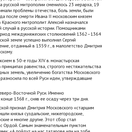
а русской митрополии сменилось 23 иерарха, 19
имали проблемы отечества, боль земли, были
да после смерти Ивана II московским князем
 Красного митрополит Алексий назначался
 случай в русской истории. Помощниками
в период междукняжеских столкновений 1362–1364
ской земле успешно выполнял Сергий
ение, отданный в 1359 г., в малолетство Дмитрия
скому.
сием в 50-е годы XIV в. монастырская
принципах равенства, строгого нестяжательства
одных земель, увеличению богатства Московского
, разносила по всей Руси идеи, утверждавшие
Северо-Восточной Руси. Именно
онце 1368 г., сняв ее осаду через три дня.
ерской признал Дмитрия Московского «старшим
шли князья суздальские, нижегородские,
ские и многие другие. Этот сбор стал
е с Ордой. Самым знаменательным пунктом
ми: «А пойдут на нас татарове или на тобе,