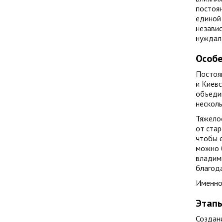
постоян
единой 
независ
нуждала
Особе
Постоян
и Киевс
объеди
несколь
Тяжелое
от стар
чтобы е
можно б
владими
благода
Именно 
Этапы
Создани