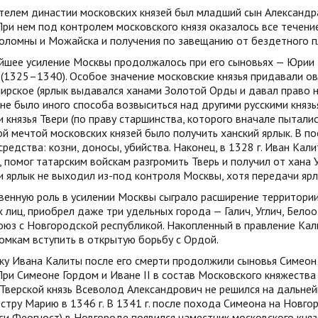
телем династии московских князей был младший сын Александр
При нем под контролем московского князя оказалось все течени
Коломны и Можайска и получения по завещанию от бездетного п
йшее усиление Москвы продолжалось при его сыновьях — Юрии 
 (1325–1340). Особое значение московские князья придавали о
рское (ярлык выдавался ханами Золотой Орды и давал право на
 не было иного способа возвыситься над другими русскими князья
 князья Твери (по праву старшинства, которого вначале пытали
й мечтой московских князей было получить ханский ярлык. В п
редства: козни, доносы, убийства. Наконец, в 1328 г. Иван Кал
, помог татарским войскам разгромить Тверь и получил от хана 
 ярлык не выходил из-под контроля Москвы, хотя передачи ярлы
енную роль в усилении Москвы сыграло расширение территории 
 лиц, приобрел даже три удельных города — Галич, Углич, Белоо
союз с Новгородской республикой. Накопленный в правление К
омкам вступить в открытую борьбу с Ордой.
ку Ивана Калиты после его смерти продолжили сыновья Симеон 
При Симеоне Гордом и Иване II в состав Московского княжества
 Тверской князь Всеволод Александрович не решился на дальне
стру Марию в 1346 г. В 1341 г. после похода Симеона на Новго
си Феогност) в Новгороде появился наместник московского княз