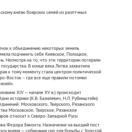
скому князю боярских семей из разлтчных
олчок к объединению некоторых земель
сумела подчинить себе Киевское, Полоцкое,
нь. Несмотря на то, что эти территории потеряли
государства. В конце века Литва захватила
орая к тому моменту стала центром политической
еро-Восток – где все еще правили потомки
нязей».
оловине XIV — начале XV в.) происходит
ни историки (К.В. Базилевич, Н.Л. Рубинштейн)
динений: Московского, Тверского, Рязанского
ства Московское, Тверское, Рязанское
аров относит к Северо-Западной Руси.
гова Федора Бяконта. Назначение на высший пост
Руси время — собирания сил для борьбы с Золотой