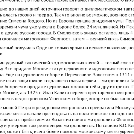
ие до наших дней источники говорят о дипломатическом такте 
 власть грозно и твердо. Так что вполне возможно, военное с
ние Симеона Гордого. Но из Европы пришла эпидемия чумы. Пола
времени чума уже унесла в Европе более 24 млн. жизней. Из Пс
 в другие русские города. В Смоленске в живых осталось лишь 4
 скончался митрополит Феогност, затем — великий князь Симеон
асный получил в Орде не только ярлык на великое княжение, но
и.
н удачный тактический ход московских князей — тесный союз 
у. Это придало Москве статус церковного и идеологического цен
а. Еще на церковном соборе в Переяславле-Залесском в 1311 г
светских защитников тогдашнего главы церкви — митрополита Г
им Андреем в продаже церковных должностей и других грехах.
в Москве, а в 1325 г. Иван Калита перевез престарелого митроп
онен в недостроенном Успенском соборе, вскоре он был канони
е мощей Петра и резиденции митрополита превратили Москву в
вские князья начали претендовать на политическое господство
 совпала с прибытием из Византии нового митрополита Феогнос
у и утвердил там резиденцию митрополитов. По словам В.О. Кл
а, может быть, всего более помогло московскому князю укрепи