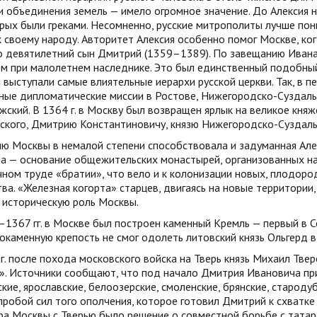
 объединения земель — имело огромное значение. До Алексия н
рых были греками. Несомненно, русские митрополиты лучше пон
 своему народу. Авторитет Алексия особенно помог Москве, ког
го девятилетний сын Дмитрий (1359–1389). По завещанию Ивана
ом при малолетнем наследнике. Это был единственный подобный
 выступали самые влиятельные иерархи русской церкви. Так, 
жные дипломатические миссии в Ростове, Нижегородско-Суздаль
ский. В 1364 г. в Москву был возвращен ярлык на великое княж
ского, Дмитрию Константиновичу, князю Нижегородско-Суздаль
ю Москвы в немалой степени способствовала и задуманная Алек
а — основание общежительских монастырей, организованных на 
чном труде «братии», что вело и к колонизации новых, плодор
ва. «Железная когорта» старцев, двигаясь на новые территории
 историческую роль Москвы.
1367 гг. в Москве был построен каменный Кремль — первый в 
окаменную крепость не смог одолеть литовский князь Ольгерд в к
г. после похода московского войска на Тверь князь Михаил Тв
. Источники сообщают, что под начало Дмитрия Ивановича при
кие, ярославские, белоозерские, смоленские, брянские, стародуб
пробой сил того ополчения, которое готовил Дмитрий к схватк
а Москвы с Тверью было решение о совместной борьбе с татара