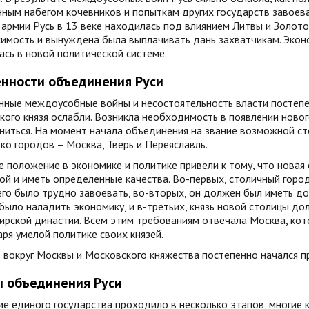
ным набегом кочевников и попыткам других государств завоева
армии Русь в 13 веке находилась под влиянием Литвы и Золото
имость и вынуждена была выплачивать дань захватчикам. Эконо
сь в новой политической системе.
нности объединения Руси
ные междоусобные войны и несостоятельность власти постепен
кого князя ослабли. Возникла необходимость в появлении новог
ниться. На момент начала объединения на звание возможной ст
ко городов – Москва, Тверь и Переяславль.
 положение в экономике и политике привели к тому, что новая
ой и иметь определенные качества. Во-первых, столичный горо
го было трудно завоевать, во-вторых, он должен был иметь до
ыло наладить экономику, и в-третьих, князь новой столицы д
рской династии. Всем этим требованиям отвечала Москва, кото
ря умелой политике своих князей.
вокруг Москвы и Московского княжества постепенно начался пр
 объединения Руси
е единого государства проходило в несколько этапов, многие к