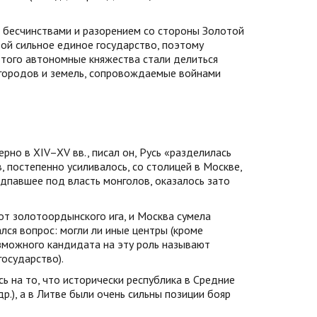
н бесчинствами и разорением со стороны Золотой
бой сильное единое государство, поэтому
 того автономные княжества стали делиться
 городов и земель, сопровождаемые войнами
рно в XIV–XV вв., писал он, Русь «разделилась
, постепенно усиливалось, со столицей в Москве,
дпавшее под власть монголов, оказалось зато
т золотоордынского ига, и Москва сумела
лся вопрос: могли ли иные центры (кроме
озможного кандидата на эту роль называют
осударство).
ь на то, что исторически республика в Средние
др.), а в Литве были очень сильны позиции бояр