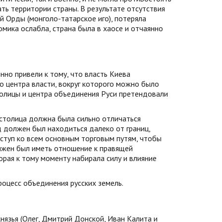
ть территории страны. В результате отсутствия
й Орды (монголо-татарское иго), потеряла
мика ослабла, страна была в хаосе и отчаянно
но привели к тому, что власть Киева
о центра власти, вокруг которого можно было
олицы и центра объединения Руси претендовали
 столица должна была сильно отличаться
д должен был находиться далеко от границ,
ступ ко всем основным торговым путям, чтобы
олжен был иметь отношение к правящей
рая к тому моменту набирала силу и влияние
оцесс объединения русских земель.
нязья (Олег, Дмитрий Донской, Иван Калита и