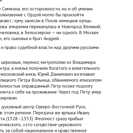
Симеона, его осторожности, но и об умении
толкновение с Ордой могло бы произойти
гают, чуму занесли в Псков немецкие купцы.
кова эпидемия перекинулась в Новгород Великий,
 человека, в Белоозерске — ни одного. В Москве
, его сыновья и брат Андрей.
 и право судебной власти над другими русскими
с церковью, перенос митрополии из Владимира
тра, а князья получили богатого и влиятельного
. московский князь Юрий Данилович возглавил
алицкого Петра Волынца, обвиняемого епископом
 Полностью оправданный Петр позже подолгу
олита к себе на проживание. Через год Петр умер
зирован.
 духовный центр Северо-Восточной Руси,
 в этом регионе. Передача же ярлыка Ивану
та (1328–1353). Феогност сразу прибыл
ючевского, «это сочувствие церковного
ть за собой национальное и нравственное