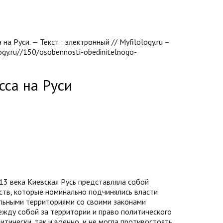
 Руси. — Текст : электронный // Myfilology.ru –
ogy.ru//150/osobennosti-obedinitelnogo-
сса на Руси
13 века Киевская Русь представляла собой
ств, которые номинально подчинялись власти
ельными территориями со своими законами
между собой за территории и право политического
итически, так и военно, и не могла противостоять