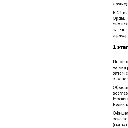
другие)
В 13 ве
Орды. Т
оно вся
на еще
и разор
1 этап
По опре
на два 
затем с
в одном
Объеди
возглав
Москвы)
Великий
Официал
века не
(магнат