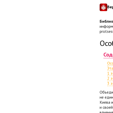
Ве
Библио
информа
protses
Осо
Сод
Ос
Эт
1 э
2 э
3 э
Объедин
не един
Киева и
и своей
влияния