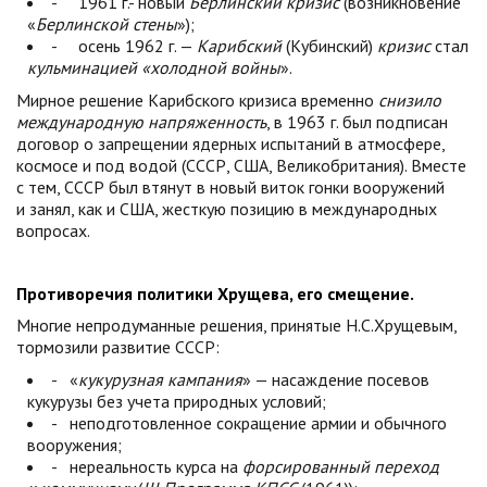
- 1961 г.- новый
Берлинский кризис
(возникновение
«
Берлинской стены
»);
- осень 1962 г. —
Карибский
(Кубинский)
кризис
стал
кульминацией «холодной войны
».
Мирное решение Карибского кризиса временно
снизило
международную напряженность
, в 1963 г. был подписан
договор о запрещении ядерных испытаний в атмосфере,
космосе и под водой (СССР, США, Великобритания). Вместе
с тем, СССР был втянут в новый виток гонки вооружений
и занял, как и США, жесткую позицию в международных
вопросах.
Противоречия политики Хрущева, его смещение.
Многие непродуманные решения, принятые Н.С.Хрущевым,
тормозили развитие СССР:
- «
кукурузная кампания
» — насаждение посевов
кукурузы без учета природных условий;
- неподготовленное сокращение армии и обычного
вооружения;
- нереальность курса на
форсированный
переход