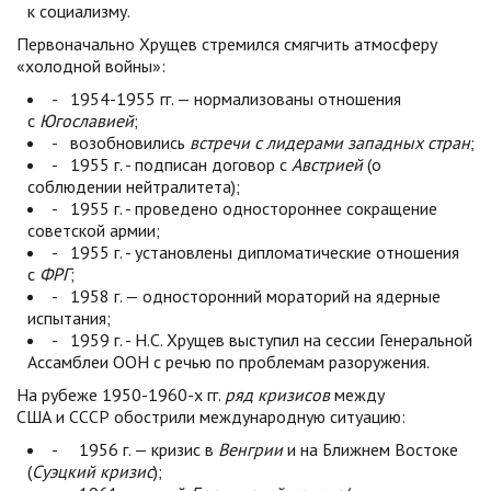
к социализму.
Первоначально Хрущев стремился смягчить атмосферу
«холодной войны»:
- 1954-1955 гг. — нормализованы отношения
с
Югославией
;
- возобновились
встречи с лидерами западных стран
;
- 1955 г. - подписан договор с
Австрией
(о
соблюдении нейтралитета);
- 1955 г. - проведено одностороннее сокращение
советской армии;
- 1955 г. - установлены дипломатические отношения
с
ФРГ
;
- 1958 г. — односторонний мораторий на ядерные
испытания;
- 1959 г. - Н.С. Хрущев выступил на сессии Генеральной
Ассамблеи ООН с речью по проблемам разоружения.
На рубеже 1950-1960-х гг.
ряд
кризисов
между
США и СССР обострили международную ситуацию:
- 1956 г. — кризис в
Венгрии
и на Ближнем Востоке
(
Суэцкий кризис
);