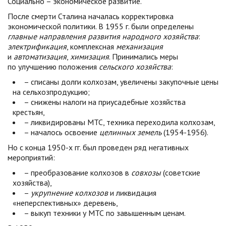
Социально – экономическое развитие.
После смерти Сталина началась корректировка
экономической политики. В 1955 г. были определены
главные направления развития народного хозяйства
:
электрификация
, комплексная
механизация
и
автоматизация
,
химизация
. Принимались меры
по улучшению положения
сельского хозяйства
:
– списаны долги колхозам, увеличены закупочные цены
на сельхозпродукцию;
– снижены налоги на приусадебные хозяйства
крестьян,
– ликвидированы МТС, техника переходила колхозам,
– началось освоение
целинных земель
(1954-1956).
Но с конца 1950-х гг. был проведен ряд негативных
мероприятий:
– преобразование колхозов в
совхозы
(советские
хозяйства),
–
укрупнение колхозов
и ликвидация
«неперспективных» деревень,
– выкуп техники у МТС по завышенным ценам.