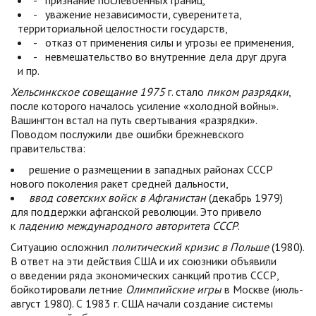
- признание послевоенных границ,
- уважение независимости, суверенитета,
территориальной целостности государств,
- отказ от применения силы и угрозы ее применения,
- невмешательство во внутренние дела друг друга
и пр.
Хельсинкское совещание 1975
г. стало
пиком разрядки
,
после которого началось усиление «холодной войны».
Вашингтон встал на путь свертывания «разрядки».
Поводом послужили две ошибки брежневского
правительства:
решение о размещении в западных районах СССР
нового поколения ракет средней дальности,
ввод советских войск в Афганистан
(декабрь 1979)
для поддержки афганской революции. Это привело
к
падению международного авторитета СССР
.
Ситуацию осложнил
политический кризис в Польше
(1980).
В ответ на эти действия США и их союзники объявили
о введении ряда экономических санкций против СССР,
бойкотировали летние
Олимпийские игры
в Москве (июль-
август 1980). С 1983 г. США начали создание системы