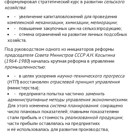
сформулировал стратегический курс в развитии
сельского
хозяйства
:
- увеличение капиталовложений для проведения
комплексной
механизации
,
химизации
,
мелиорации
;
- повышение закупочных цен на сельхозпродукцию;
- отмена ограничений на развитие личных подсобных
хозяйств.
Под руководством одного из инициаторов реформы
председателя Совета Министров
СССР
А.Н. Косыгина
(
1964-1980
) началась крупная реформа в управлении
промышленностью
:
- в целях ускорения
научно-технического прогресса
(
НТП
) восстановлен
отраслевой принцип управления
(министерства);
- предпринята попытка частично
заменить
административные методы управления экономическими
.
Для этого изменена
система планирования
: сокращено
число плановых показателей; главными показателями
стали прибыль и стоимость
реализованной продукции
;
части прибыли оставлялась на предприятиях
и её использовалась для развития производства,