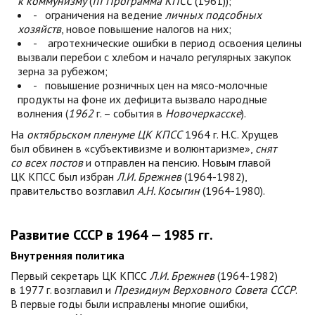
к коммунизму
(
III Программа КПСС
(1961));
- ограничения на ведение
личных подсобных
хозяйств
, новое повышение налогов на них;
- агротехнические ошибки в период освоения целины
вызвали перебои с хлебом и начало регулярных закупок
зерна за рубежом;
- повышение розничных цен на мясо-молочные
продукты на фоне их дефицита вызвало народные
волнения (
1962
г. – события в
Новочеркасске
).
На
октябрьском пленуме ЦК КПСС
1964 г. Н.С. Хрущев
был обвинен в «субъективизме и волюнтаризме»,
снят
со всех постов
и отправлен на пенсию. Новым главой
ЦК КПСС был избран
Л.И. Брежнев
(1964-1982),
правительство возглавил
А.Н. Косыгин
(1964-1980).
Развитие СССР в 1964 — 1985 гг.
Внутренняя политика
Первый секретарь ЦК КПСС
Л.И. Брежнев
(1964-1982)
в 1977 г. возглавил и
Президиум Верховного Совета СССР
.
В первые годы были исправлены многие ошибки,