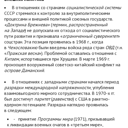
В отношениях со странами
социалистической системы
СССР стремился к контролю за внутриполитическими
процессами и внешней политикой союзных государств.
«Доктрина Брежнева»
(
термин, распространенный
на Западе
) не допускала их отхода от социалистического
пути развития и признавала «
ограниченный суверенитет
»
соцстран. Эта позиция проявилась в 1968 г., когда
в
Чехословакию
были введены войска ряда стран
ОВД
(т.н.
«
Пражская весна
»). Проблемой оставались отношения с
Китаем
, испортившиеся при Хрущеве. В марте 1969
г.
произошел вооруженный советско-китайский конфликт
на
острове Даманский
.
В отношениях с
западными странами
начался период
разрядки международной напряженности
, углубления
взаимовыгодного мирного сотрудничества. В 1970-х гг.
был достигнут
паритет
(
равенство
) с США в ракетно-
ядерном потенциале. Разрядка наглядно проявилась
в следующем:
- принятие
Программы мира
(1971), призывавшей
к ликвидации военных очагов в «третьем мире»,