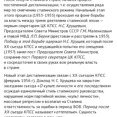
постепенной
десталинизации
, т.е. осуществления ряда
мер по смягчению сталинского режима. Начальный этап
этого процесса (1953-1955) проходил на фоне борьбы
за власть между тремя деятелями сталинской эпохи —
первым секретарем ЦК КПСС
Н.С. Хрущевым
,
Председателем Совета Министров СССР
Г.М. Маленковым
и главой МВД
Л.П. Берия
(арестован и расстрелян в 1953).
Победу в этой борьбе
одержал Н.С. Хрущев
, который после
ХХ съезда КПСС и неудавшейся попытки его смещения
(
1957
) занял пост
Председателя Совета Министров
,
сохранив пост
Первого секретаря ЦК КПСС
,
и сосредоточил в своих руках всю реальную власть
в стране.
Новый этап десталинизации связан с ХХ съездом КПСС
(февраль 1956 г.). Доклад Н. С. Хрущева на закрытом
заседании съезда «
О культе личности и его последствиях
»
осуждал единоличный стиль сталинского руководства,
нарушение норм партийной жизни, «культ личности»,
массовые репрессии и возлагал на Сталина
ответственность за ошибки в период ВОВ.
Период после
ХХ съезда КПСС называют
«
оттепелью
». Сущность