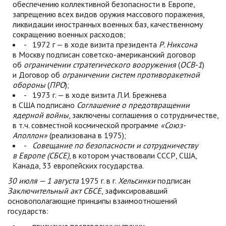
обеспечению коллективной безопасности в Европе,
запрещению всех видов оружия массового поражения,
ликвидации иностранных военных баз, качественному
сокращению военных расходов;
- 1972 г — в ходе визита президента
Р. Никсона
в Москву подписан советско-американский договор
об
ограничении стратегического вооружения
(
ОСВ-1
)
и Договор об
ограничении систем противоракетной
обороны
(
ПРО
);
- 1973 г. — в ходе визита Л.И. Брежнева
в США подписано
Соглашение о предотвращении
ядерной войны
, заключены соглашения о сотрудничестве,
в т.ч. совместной космической программе
«Союз-
Аполлон»
(реализована в 1975);
-
Совещание по безопасности и сотрудничеству
в Европе (СБСЕ)
, в котором участвовали СССР, США,
Канада, 33 европейских государства.
30 июля — 1 августа
1975 г. в г.
Хельсинки
подписан
Заключительный акт СБСЕ
, зафиксировавший
основополагающие принципы взаимоотношений
государств: