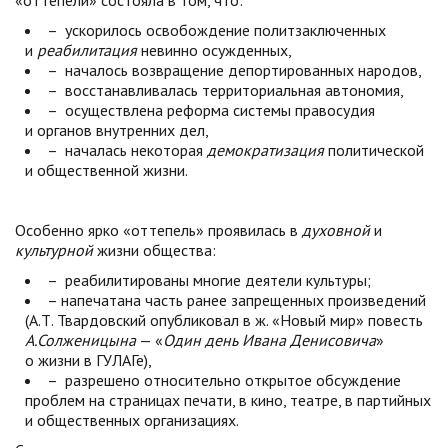
«оттепели» состояла в том, что:
– ускорилось освобождение политзаключенных
и
реабилитация
невинно осужденных,
– началось возвращение депортированных народов,
– восстанавливалась территориальная автономия,
– осуществлена реформа системы правосудия
и органов внутренних дел,
– началась некоторая
демократизация
политической
и общественной жизни.
Особенно ярко «оттепель» проявилась в
духовной
и
культурной
жизни общества:
– реабилитированы многие деятели культуры;
– напечатана часть ранее запрещенных произведений
(А.Т. Твардовский опубликовал в ж. «Новый мир» повесть
А.Солженицына
— «
Один день Ивана Денисовича
»
о жизни в ГУЛАГе),
– разрешено относительно открытое обсуждение
проблем на страницах печати, в кино, театре, в партийных
и общественных организациях.