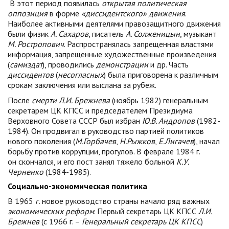
В этот период появилась
открытая политическая
оппозиция
в форме
«диссидентского» движения
.
Наиболее активными деятелями правозащитного движения
были физик
А. Сахаров
, писатель
А. Солженицын
, музыкант
М. Ростропович
. Распространялась запрещенная властями
информация, запрещенные художественные произведения
(
самиздат
), проводились
демонстрации
и др. Часть
диссидентов
(
несогласных
) была приговорена к различным
срокам заключения или выслана за рубеж.
После
смерти Л.И. Брежнева
(ноябрь 1982) генеральным
секретарем ЦК КПСС и председателем Президиума
Верховного Совета СССР был избран
Ю.В. Андропов
(1982-
1984). Он продвигал в руководство партией политиков
нового поколения (
М.Горбачев
,
Н.Рыжков
,
Е.Лигачев
), начал
борьбу против коррупции, прогулов. В феврале 1984 г.
он скончался, и его пост занял тяжело больной
К.У.
Черненко
(1984-1985).
Социально-экономическая политика
В 1965
г.
новое руководство страны начало ряд важных
экономических реформ
. Первый секретарь ЦК КПСС
Л.И.
Брежнев
(с 1966 г. –
Генеральный секретарь
ЦК КПСС
)