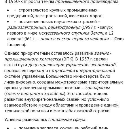
В 1950-х гг. росли темпы
промышленного производства
:
– строительство крупных промышленных
предприятий, электростанций, железных дорог,
– появление новых наукоемких отраслей –
радиоэлектроники
,
ракетостроения
(1957 г.
-
запуск
первого в мире
искусственного
спутника
Земли
, а 12
апреля 1961 г. –
полет в космос первого человека
– Юрия
Гагарина).
Однако приоритетным оставалось развитие
военно-
промышленного комплекса
(ВПК). В 1957 г. сделан
шаг на пути
децентрализации управления экономикой
:
произошел переход от
отраслевой
к
территориальной
системе управления. Большинство министерств было
ликвидировано, созданы межотраслевые территориальные
органы управления промышленностью –
совнархозы
(
советы народного хозяйства
). Это способствовало
развитию внутрирегиональных связей, но усложнило
взаимодействие между областями и проведение единой
технической политики в масштабах каждой отрасли.
Успешно развивалась
социальная сфера
:
– повышена зарплата, сокращен рабочий день,