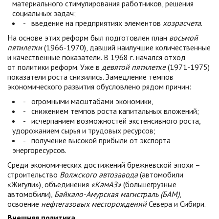
материального стимулирования работников, решения
социальных задач;
- введение на предприятиях элементов
хозрасчета
.
На основе этих реформ был подготовлен план
восьмой
пятилетки
(1966-1970), давший наилучшие количественные
и качественные показатели. В 1968
г
.
начался отход
от политики реформ. Уже в
девятой пятилетке
(1971-1975)
показатели роста снизились. Замедление темпов
экономического развития обусловлено рядом причин:
- огромными масштабами экономики,
- снижением темпов роста капитальных вложений;
- исчерпанием возможностей экстенсивного роста,
удорожанием сырья и трудовых ресурсов;
- получение высокой прибыли от экспорта
энергоресурсов.
Среди экономических достижений брежневской эпохи –
строительство
Волжского автозавода
(автомобили
«Жигули»), объединения
«КамАЗ»
(большегрузные
автомобили),
Байкало-Амурская магистраль (БАМ)
,
освоение
нефтегазовых месторождений
Севера и Сибири.
Внешняя политика