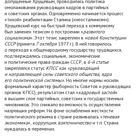
допущенные Хрущевым, проводилась политика
омолаживания руководящих кадров в партийных
и советских органах. Одновременно начинается процесс
«тихой» реабилитации Сталина («неосталинизм»).
Хрущевский курс на быстрый переход к коммунизму
был заменен тезисом о построении «
развитого
социализма
». Этот тезис закреплен в
новой Конституции
СССР
(принята
7 октября
1977
г.). В ней говорилось
о переходе к общенародному государству трудящихся,
подтверждались социальные, экономические
и политические права граждан СССР, в
6-й статье
закреплялся статус
КПСС как «руководящей
и направляющей силы советского общества, ядра
его политической системы»
. Но многие нормы носили
формальный характер (выборность Советов и руководящих
органов КПСС), результатом стал «
кадровый
застой
»
в высшем слое партийных, советских и государственных
чиновников. Это снижало возможность осуществления
назревших реформ. На фоне ослабления жесткости
политического режима в стране развивалась «
теневая
экономика
»,
коррупция
,
взяточничество
и т.п. Страна
нуждалась в переменах.