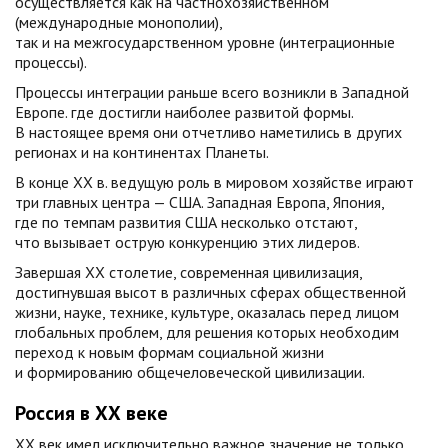
осуществляется как на частнохозяйственном
(международные монополии),
так и на межгосударственном уровне (интеграционные
процессы).
Процессы интеграции раньше всего возникли в Западной
Европе. где достигли наиболее развитой формы.
В настоящее время они отчетливо наметились в других
регионах и на континентах Планеты.
В конце XX в. ведущую роль в мировом хозяйстве играют
три главных центра — США. Западная Европа, Япония,
где по темпам развития США несколько отстают,
что вызывает острую конкуренцию этих лидеров.
Завершая XX столетие, современная цивилизация,
достигнувшая высот в различных сферах общественной
жизни, науке, технике, культуре, оказалась перед лицом
глобальных проблем, для решения которых необходим
переход к новым формам социальной жизни
и формированию общечеловеческой цивилизации.
Россия в ХХ веке
XX век имел исключительно важное значение не только