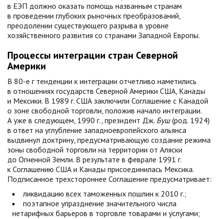
в ЕЭП должно оказать помощь названным странам
в проведении глубоких рыночных преобразований,
преодолении существующего разрыва в уровне
хозяйственного развития со странами Западной Европы.
Процессы интеграции стран Северной
Америки
В 80-е г тенденции к интеграции отчетливо наметились
в отношениях государств Северной Америки США, Канады
и Мексики. В 1989 г. США заключили Соглашение с Канадой
о зоне свободной торговли, положив начало интеграции.
А уже в следующем, 1990 г., президент Дж.
Буш
(род. 1924)
в ответ на углубление западноевропейского альянса
выдвинул доктрину, предусматривающую создание режима
зоны свободной торговли на территории от Аляски
до Огненной Земли. В результате в феврале 1991 г.
к Соглашению США и Канады присоединилась Мексика.
Подписанное трехстороннее Соглашение предусматривает:
ликвидацию всех таможенных пошлин к 2010 г.;
поэтапное упразднение значительного числа
нетарифных барьеров в торговле товарами и услугами;