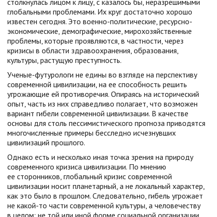
столкнулась лицом к лицу, с казалось бы, неразрешимыми
глобальными проблемами. Их круг достаточно хорошо
известен сегодня. Это военно-политические, ресурсно-
экономические, демографические, мирохозяйственные
проблемы, которые проявляются, в частности, через
кризисы в области здравоохранения, образования,
культуры, растущую преступность.
Ученые-футурологи не едины во взгляде на перспективу
современной цивилизации, на ее способность решить
угрожающие ей противоречия. Опираясь на исторический
опыт, часть из них справедливо полагает, что возможен
вариант гибели современной цивилизации. В качестве
основы для столь пессимистического прогноза приводятся
многочисленные примеры бесследно исчезнувших
цивилизаций прошлого.
Однако есть и несколько иная точка зрения на природу
современного кризиса цивилизации. По мнению
ее сторонников, глобальный кризис современной
цивилизации носит планетарный, а не локальный характер,
как это было в прошлом. Следовательно, гибель угрожает
не какой-то части современной культуры, а человечеству
в целом; не той или иной форме социальной организации