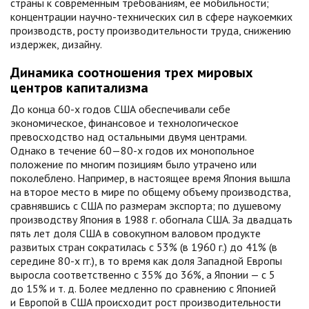
страны к современным требованиям, ее мобильности;
концентрации научно-технических сил в сфере наукоемких
производств, росту производительности труда, снижению
издержек, дизайну.
Динамика соотношения трех мировых
центров капитализма
До конца 60-х годов США обеспечивали себе
экономическое, финансовое и технологическое
превосходство над остальными двумя центрами.
Однако в течение 60—80-х годов их монопольное
положение по многим позициям было утрачено или
поколеблено. Например, в настоящее время Япония вышла
на второе место в мире по общему объему производства,
сравнявшись с США по размерам экспорта; по душевому
производству Япония в 1988 г. обогнала США. За двадцать
пять лет доля США в совокупном валовом продукте
развитых стран сократилась с 53% (в 1960 г.) до 41% (в
середине 80-х гг.), в то время как доля Западной Европы
выросла соответственно с 35% до 36%, а Японии — с 5
до 15% и т. д. Более медленно по сравнению с Японией
и Европой в США происходит рост производительности