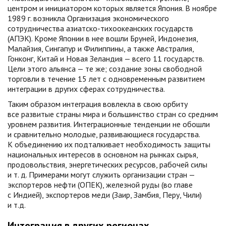
центром и инициатором которых является Япония. В ноябре
1989 г. возникла Организация экономического
сотрудничества азиатско-тихоокеанских государств
(АПЭК). Кроме Японии в нее вошли Бруней, Индонезия,
Малайзия, Сингапур и Филиппины, а также Австралия,
Гонконг, Китай и Новая Зеландия — всего 11 государств.
Цели этого альянса — те же; создание зоны свободной
торговли в течение 15 лет с одновременным развитием
интеграции в других сферах сотрудничества.
Таким образом интеграция вовлекла в свою орбиту
все развитые страны мира и большинство стран со средним
уровнем развития. Интеграционные тенденции не обошли
и сравнительно молодые, развивающиеся государства.
К объединению их подталкивает необходимость защиты
национальных интересов в основном на рынках сырья,
продовольствия, энергетических ресурсов, рабочей силы
и т. д. Примерами могут служить организации стран —
экспортеров нефти (ОПЕК), железной руды (во главе
с Индией), экспортеров меди (Заир, Замбия, Перу, Чили)
и т.д.
Интеграция в других регионах