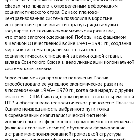
сферах, что привело к определенным деформациям
социалистического строя. Однако планово-
централизованная система позволила в короткие
исторические сроки вывести страну в ряды ведущих
государств по технико-экономическому развитию,
что стало залогом одержанной Победы над фашизмом
в Великой Отечественной войне 1941—1945 гг., создания
мировой системы социализма, т.е. выхода
социалистических отношений за рамки одной страны,
вклада Советского Союза в дело ликвидации колониальной
системы капитализма.
Упрочению международного положения России
способствовало ее успешное экономическое развитие
в послевоенные 1946— 1970 гг., когда она наряду с другим
гигантом — США была лидером первого этапа современной
НТР и обеспечивала геополитическое равновесие Планеты.
Однако неизведанность выбранного пути, гонка
в соревновании с капиталистической системой
исключительно в сфере военно-промышленного комплекса
(включая освоение космоса) обусловили формирование
в стране монополизированной громоздкой структуры