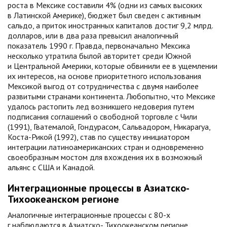
роста в Мексике составили 4% (одни из самых высоких
в Латинской Америке), бюджет был сведен с активным
сальдо, а приток иностранных капиталов достиг 9,2 млрд.
долларов, или в два раза превысил аналогичный
показатель 1990 г. Правда, первоначально Мексика
несколько утратила былой авторитет среди Южной
и Центральной Америки, которые обвинили ее в ущемлении
их интересов, на основе приоритетного использования
Мексикой выгод от сотрудничества с двумя наиболее
развитыми странами континента. Любопытно, что Мексике
удалось растопить лед возникшего недоверия путем
подписания соглашений о свободной торговле с Чили
(1991), Гватемалой, Гондурасом, Сальвадором, Никарагуа,
Коста-Рикой (1992), став по существу инициатором
интеграции латиноамериканских стран и одновременно
своеобразным мостом для вхождения их в возможный
альянс с США и Канадой.
Интеграционные процессы в Азиатско-
Тихоокеанском регионе
Аналогичные интеграционные процессы с 80-х
г наблюдаются в Азиатско- Тихоокеанском регионе,