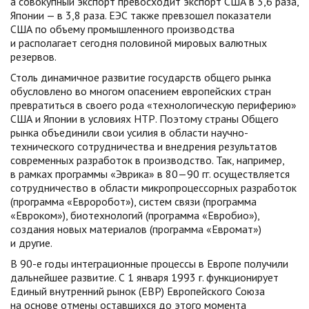
а совокупный экспорт превосходит экспорт США в 3,6 раза,
Японии — в 3,8 раза. ЕЭС также превзошел показатели
США по объему промышленного производства
и располагает сегодня половиной мировых валютных
резервов.
Столь динамичное развитие государств общего рынка
обусловлено во многом опасением европейских стран
превратиться в своего рода «технологическую периферию»
США и Японии в условиях НТР. Поэтому страны Общего
рынка объединили свои усилия в области научно-
технического сотрудничества и внедрения результатов
современных разработок в производство. Так, например,
в рамках программы «Эврика» в 80—90 гг. осуществляется
сотрудничество в области микропроцессорных разработок
(программа «Евроробот»), систем связи (программа
«Евроком»), биотехнологий (программа «Евробио»),
создания новых материалов (программа «Евромат»)
и другие.
В 90-е годы интеграционные процессы в Европе получили
дальнейшее развитие. С 1 января 1993 г. функционирует
Единый внутренний рынок (ЕВР) Европейского Союза
на основе отмены оставшихся до этого момента