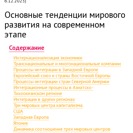
6.12.2023)
Основные тенденции мирового
развития на современном
этапе
Содержание
Интернационализация экономики
Транснациональные и многонациональные компании
Процессы интеграции в Западной Европе
Европейский союз и страны Восточной Европы
Процессы интеграции стран Северной Америки
Интеграционные процессы в Азиатско-
Тихоокеанском регионе
Интеграция в других регионах
Три мировых центра капитализма
США
Западная Европа
Япония
Динамика соотношения трех мировых центров