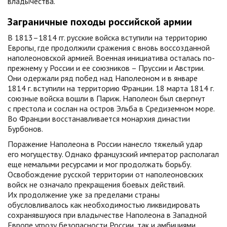
владычества.
Заграничные походы российской армии
В 1813–1814 гг. русские войска вступили на территорию
Европы, где продолжили сражения с вновь воссозданной
наполеоновской армией. Военная инициатива осталась по-
прежнему у России и ее союзников – Пруссии и Австрии.
Они одержали ряд побед над Наполеоном и в январе
1814 г. вступили на территорию Франции. 18 марта 1814 г.
союзные войска вошли в Париж. Наполеон был свергнут
с престола и сослан на остров Эльба в Средиземном море.
Во Франции восстанавливается монархия династии
Бурбонов.
Поражение Наполеона в России нанесло тяжелый удар
его могуществу. Однако французский император располагал
еще немалыми ресурсами и мог продолжать борьбу.
Освобождение русской территории от наполеоновских
войск не означало прекращения боевых действий.
Их продолжение уже за пределами страны
обусловливалось как необходимостью ликвидировать
сохранявшуюся при владычестве Наполеона в Западной
Европе угрозу безопасности России, так и амбициями