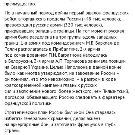
преимущество.
Но в начальный период войны первый эшелон французских
войск, вторгшихся в пределы России (448 тыс. человек),
превосходил русские армии (320 тыс. человек),
прикрывавшие западные границы. На тот момент русская
армия была разделена на три группы вдоль западных
границ: 1-я армия под командованием М.Б. Барклая-де
Толли располагалась в Прибалтике, 2-я армия
под командованием П.И. Багратиона находилась
в Белоруссии, 3-я армия А.П. Тормасова занимала позиции
на Северной Украине. Целью Наполеона в данной войне
было, как иногда утверждают, не завоевание России –
он понимал, что это невозможно, – а разгром в ходе
кратковременной кампании главных русских
сил и заключение нового, более жесткого, чем Тильзитский,
договора, обязывающего Россию следовать в фарватере
французской политики.
Стратегический план России был иной. Она старалась
избегать генеральных сражений, делая акцент
на арьергардные бои, и затягивать французов в глубь
страны.