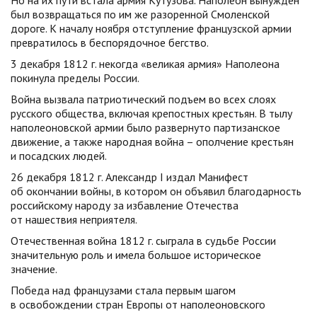
Но на их пути встала армия Кутузова. Наполеон вынужден
был возвращаться по им же разоренной Смоленской
дороге. К началу ноября отступление французской армии
превратилось в беспорядочное бегство.
3 декабря 1812 г. некогда «великая армия» Наполеона
покинула пределы России.
Война вызвала патриотический подъем во всех слоях
русского общества, включая крепостных крестьян. В тылу
наполеоновской армии было развернуто партизанское
движение, а также народная война – ополчение крестьян
и посадских людей.
26 декабря 1812 г. Александр I издал Манифест
об окончании войны, в котором он объявил благодарность
российскому народу за избавление Отечества
от нашествия неприятеля.
Отечественная война 1812 г. сыграла в судьбе России
значительную роль и имела большое историческое
значение.
Победа над французами стала первым шагом
в освобождении стран Европы от наполеоновского