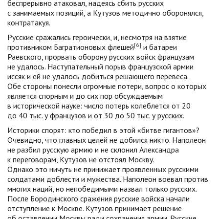
беспрерывно атаковал, надеясь сбить русских
с занимаемых позиций, а Кутузов методично оборонялся,
контратакуя.
Русские сражались героически, и, несмотря на взятие
[6]
противником Багратионовых флешей
и батареи
Раевского, прорвать оборону русских войск французам
не удалось. Наступательный порыв французской армии
иссяк и ей не удалось добиться решающего перевеса.
Обе стороны понесли огромные потери, вопрос о которых
является спорным и до сих пор обсуждаемым
в исторической науке: число потерь колеблется от 20
до 40 тыс. у французов и от 30 до 50 тыс. у русских.
Историки спорят: кто победил в этой «битве гигантов»?
Очевидно, что главных целей не добился никто. Наполеон
не разбил русскую армию и не склонил Александра
к переговорам, Кутузов не отстоял Москву.
Однако это ничуть не принижает проявленных русскими
солдатами доблести и мужества. Наполеон воевал против
многих наций, но непобедимыми назвал только русских.
После Бородинского сражения русские войска начали
отступление к Москве. Кутузов принимает решение
об оставлении Москвы ради сохранения армии. Русские