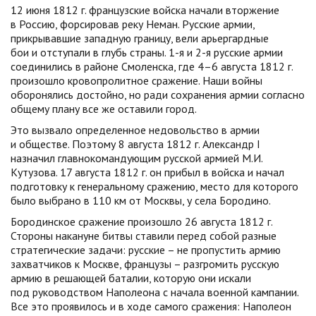
12 июня 1812 г. французские войска начали вторжение
в Россию, форсировав реку Неман. Русские армии,
прикрывавшие западную границу, вели арьергардные
бои и отступали в глубь страны. 1-я и 2-я русские армии
соединились в районе Смоленска, где 4–6 августа 1812 г.
произошло кровопролитное сражение. Наши войны
оборонялись достойно, но ради сохранения армии согласно
общему плану все же оставили город.
Это вызвало определенное недовольство в армии
и обществе. Поэтому 8 августа 1812 г. Александр I
назначил главнокомандующим русской армией М.И.
Кутузова. 17 августа 1812 г. он прибыл в войска и начал
подготовку к генеральному сражению, место для которого
было выбрано в 110 км от Москвы, у села Бородино.
Бородинское сражение произошло 26 августа 1812 г.
Стороны накануне битвы ставили перед собой разные
стратегические задачи: русские – не пропустить армию
захватчиков к Москве, французы – разгромить русскую
армию в решающей баталии, которую они искали
под руководством Наполеона с начала военной кампании.
Все это проявилось и в ходе самого сражения: Наполеон