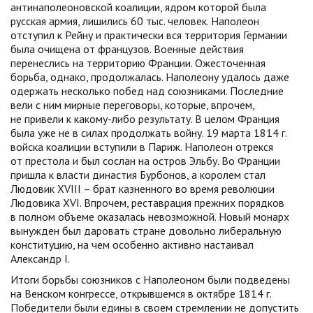
антинаполеоновской коалиции, ядром которой была
русская армия, лишились 60 тыс. человек. Наполеон
отступил к Рейну и практически вся территория Германии
была очищена от французов. Военные действия
перенеслись на территорию Франции. Ожесточенная
борьба, однако, продолжалась. Наполеону удалось даже
одержать несколько побед над союзниками. Последние
вели с ним мирные переговоры, которые, впрочем,
не привели к ка
кому-либо
результату. В целом Франция
была уже не в силах продолжать войну. 19 марта 1814 г.
войска коалиции вступили в Париж. Наполеон отрекся
от престола и был сослан на остров Эльбу. Во Франции
пришла к власти династия Бурбонов, а королем стал
Людовик XVIII – брат казненного во время революции
Людовика XVI. Впрочем, реставрация прежних порядков
в полном объеме оказалась невозможной. Новый монарх
вынужден был даровать стране довольно либеральную
конституцию, на чем особенно активно настаивал
Александр I.
Итоги борьбы союзников с Наполеоном были подведены
на Венском конгрессе, открывшемся в октябре 1814 г.
Победители были едины в своем стремлении не допустить