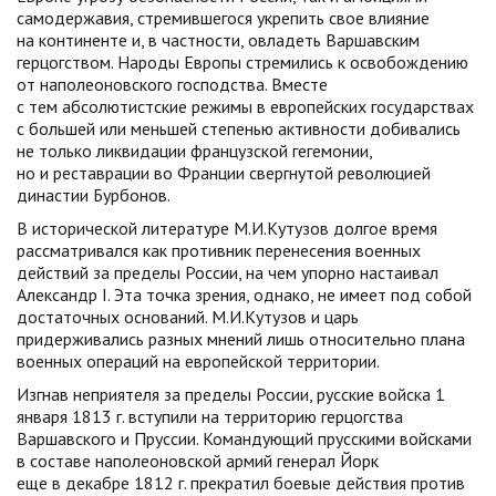
самодержавия, стремившегося укрепить свое влияние
на континенте и, в частности, овладеть Варшавским
герцогством. Народы Европы стремились к освобождению
от наполеоновского господства. Вместе
с тем абсолютистские режимы в европейских государствах
с большей или меньшей степенью активности добивались
не только ликвидации французской гегемонии,
но и реставрации во Франции свергнутой революцией
династии Бурбонов.
В исторической литературе М.И.Кутузов долгое время
рассматривался как противник перенесения военных
действий за пределы России, на чем упорно настаивал
Александр I. Эта точка зрения, однако, не имеет под собой
достаточных оснований. М.И.Кутузов и царь
придерживались разных мнений лишь относительно плана
военных операций на европейской территории.
Изгнав неприятеля за пределы России, русские войска 1
января 1813 г. вступили на территорию герцогства
Варшавского и Пруссии. Командующий прусскими войсками
в составе наполеоновской армий генерал Йорк
еще в декабре 1812 г. прекратил боевые действия против