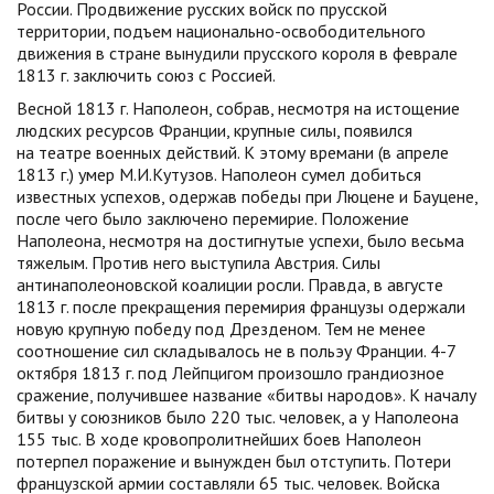
России. Продвижение русских войск по прусской
территории, подъем национально-освободительного
движения в стране вынудили прусского короля в феврале
1813 г. заключить союз с Россией.
Весной 1813 г. Наполеон, собрав, несмотря на истощение
людских ресурсов Франции, крупные силы, появился
на театре военных действий. К этому времани (в апреле
1813 г.) умер М.И.Кутузов. Наполеон сумел добиться
известных успехов, одержав победы при Люцене и Бауцене,
после чего было заключено перемирие. Положение
Наполеона, несмотря на достигнутые успехи, было весьма
тяжелым. Против него выступила Австрия. Силы
антинаполеоновской коалиции росли. Правда, в августе
1813 г. после прекращения перемирия французы одержали
новую крупную победу под Дрезденом. Тем не менее
соотношение сил складывалось не в польэу Франции. 4-7
октября 1813 г. под Лейпцигом произошло грандиозное
сражение, получившее название «битвы народов». К началу
битвы у союзников было 220 тыс. человек, а у Наполеона
155 тыс. В ходе кровопролитнейших боев Наполеон
потерпел поражение и вынужден был отступить. Потери
французской армии составляли 65 тыс. человек. Войска