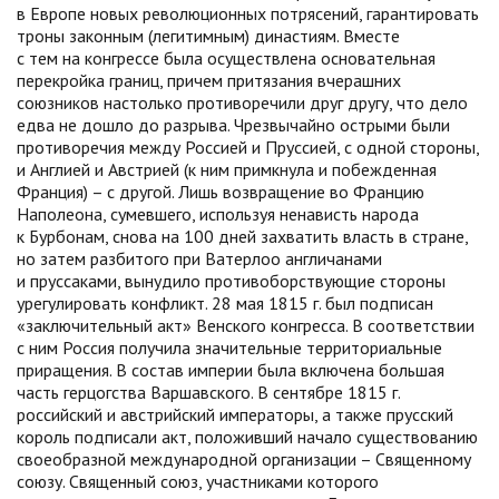
в Европе новых революционных потрясений, гарантировать
троны законным (легитимным) династиям. Вместе
с тем на конгрессе была осуществлена основательная
перекройка границ, причем притязания вчерашних
союзников настолько противоречили друг другу, что дело
едва не дошло до разрыва. Чрезвычайно острыми были
противоречия между Россией и Пруссией, с одной стороны,
и Англией и Австрией (к ним примкнула и побежденная
Франция) – с другой. Лишь возвращение во Францию
Наполеона, сумевшего, используя ненависть народа
к Бурбонам, снова на 100 дней захватить власть в стране,
но затем разбитого при Ватерлоо англичанами
и пруссаками, вынудило противоборствующие стороны
урегулировать конфликт. 28 мая 1815 г. был подписан
«заключительный акт» Венского конгресса. В соответствии
с ним Россия получила значительные территориальные
приращения. В состав империи была включена большая
часть герцогства Варшавского. В сентябре 1815 г.
российский и австрийский императоры, а также прусский
король подписали акт, положивший начало существованию
своеобразной международной организации – Священному
союзу. Священный союз, участниками которого