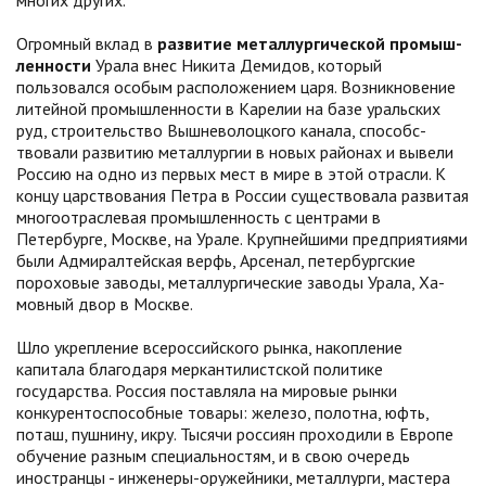
многих других.
Огромный вклад в
развитие металлургической промыш­
ленности
Урала внес Никита Демидов, который
пользовался особым рас­положением царя. Возникновение
литейной промышленности в Карелии на базе уральских
руд, строительство Вышневолоцкого канала, способс­
твовали развитию металлургии в новых районах и вывели
Россию на од­но из первых мест в мире в этой отрасли. К
концу царствования Петра в России существовала развитая
многоотраслевая промышленность с центрами в
Петербурге, Москве, на Ура­ле. Крупнейшими предприятиями
были Адмиралтейская верфь, Арсенал, петербургские
пороховые заводы, металлургические заводы Урала, Ха­
мовный двор в Москве.
Шло укрепление всероссийского рынка, накопле­ние
капитала благодаря меркантилистской политике
государства. Рос­сия поставляла на мировые рынки
конкурентоспособные товары: железо, полотна, юфть,
поташ, пушнину, икру. Тысячи россиян проходили в Европе
обучение разным специальнос­тям, и в свою очередь
иностранцы - инженеры-оружейники, металлурги, мастера