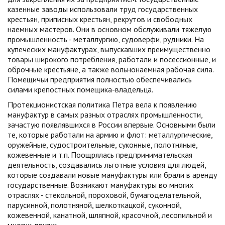
казенные заводы использовали труд государствен­ных
крестьян, приписных крестьян, рекрутов и свободных
наемных мас­теров. Они в основном обслуживали тяжелую
промышленность - метал­лургию, судоверфи, рудники. На
купеческих мануфактурах, выпускавших преимущественно
товары широкого потребления, работали и посессион­ные, и
оброчные крестьяне, а также вольнонаемная рабочая сила.
По­мещичьи предприятия полностью обеспечивались
силами крепостных по­мещика-владельца.
Протекционистская политика Петра вела к появлению
мануфактур в самых разных отраслях промышленности,
зачастую появлявшихся в Рос­сии впервые. Основными были
те, которые работали на армию и флот: металлургические,
оружейные, судостроительные, суконные, полотня­ные,
кожевенные и т.п. Поощрялась предпринимательская
деятельность, создавались льготные условия для людей,
которые создавали новые ма­нуфактуры или брали в аренду
государственные. Возникают мануфактуры во многих
отраслях - стекольной, порохо­вой, бумагоделательной,
парусинной, полотняной, шелкоткацкой, суконной,
кожевенной, канатной, шляпной, красочной, лесопильной и