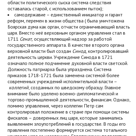
области политического сыска система следствия
оставалась старой, с использованием пыток);
самодержавие – единственный инициатор и гарант
реформ, перемен в жизни общества ( была уничтожена
Боярская дума как орган, отчасти ограничивающий власть
царя. Вместо неё верховным органом управления стал в
1711
Сенат,
осуществляющий надзор за работой
государственного аппарата. В качестве второго органа
верховной власти был создан
Синод
, контролировавший
деятельность церкви. Учреждение Синода в 1721
означало полное подчинение духовной власти светской.
Должность патриарха была упразднена. Система
приказов 1718-1721 была заменена системой более
современных учреждений исполнительной власти –
коллегий
, созданных по шведскому образцу. Главное
внимание было уделено военно-дипломатической и
торгово-промышленной деятельности, финансам. Однако,
помимо управления, через коллегии Петр сам
контролировал положение в стране при помощи системы
фискалов – доверенных лиц царя, которые занимались
выявлением злоупотреблений в государстве. В годы его
правления постепенно формируется система тотального