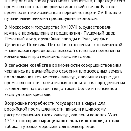
В Петровскую эпоху российская экономика, и прежде всего
промыш­ленность совершила гигантский скачок. В то же
время развитие хо­зяйства в первой четверти XVIII в. шло
путями, намеченными предыдущим периодом.
В Московском государстве XVI XVII в. существовали
крупные промышленные предприятия - Пушечный двор,
Печатный двор, оружейные заводы в Туле, верфь в
Дединове. Политика Петра I в отношении экономической
жизни характеризовалась высокой степенью применения
командных и протекционистских методов.
В сельском хозяйстве
возможности совершенствования
черпались из дальнейшего освоения плодородных земель,
возделывания технических культур, дававших сырье для
промышленности, развития животноводс­тва, продвижения
земледелия на восток и юг, а также более интенсив­ной
эксплуатации крестьян.
Возросшие потребности государства в сырье для
российской промышленности привели к широкому
распростра­нению таких культур, как лен и конопля. Указ
1715 г. поощрял
выра­щивание льна и конопли
, а также
табака, тутовых деревьев для шел­копрядов.