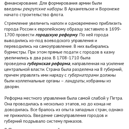
финансирование. Для формирования армии были
введены
рекрутские наборы
. В Архангельске и Воронеже
начато строительство флота.
Стремление увеличить налоги и одновременно приблизить
города России к европейскому образцу заставило в 1699-
1700 провести
городскую реформу
. По ней города
выводились из-под воеводского управления и
переводились на самоуправление. В них выбирались
бурмистры. При этом прямые подати с городов в казну
увеличились в два раза. В 1708-1710 была
проведена
губернская реформа
, направленная на усиление
центральной власти. Страна была разделена на 8 губерний,
причем управлять ими наряду с
губернаторами
должны
были коллегиальные органы –
ландраты
, избранны из
дворян.
Реформа местного управления была самой слабой у Петра.
Она проводилась в несколько этапов, но до конца не
доводилась. Все бралось из опыта западных стран, однако
не прижилось. Введение самоуправления городов и
губерний подрывало систему приказов.