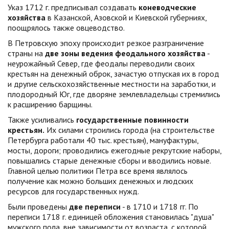
Указ 1712 г. предписывал создавать
коневодческие
хозяйс­тва
в Казанской, Азовской и Киевской губерниях,
поощрялось также овцеводство.
В Петровскую эпоху происходит резкое разграничение
страны на
две зоны ведения феодального хозяйства
-
неурожайный Север, где феодалы переводили своих
крестьян на денежный оброк, зачастую отпуская их в город
и другие сельскохозяйственные местности на заработки, и
пло­дородный Юг, где дворяне землевладельцы стремились
к расширению барщины.
Также усиливались
государственные повинности
крестьян.
Их силами строились города (на строительстве
Петербурга работали 40 тыс. крестьян), мануфактуры,
мосты, дороги; проводились ежегодные рекрутские наборы,
повышались старые денежные сборы и вводились новые.
Главной целью политики Петра все время являлось
получение как можно больших денежных и людских
ресурсов для государственных нужд.
Были проведены
две переписи
- в 1710 и 1718 гг. По
переписи 1718 г. единицей обложения становилась "душа"
мужского пола, вне зависи­мости от возраста, с которой