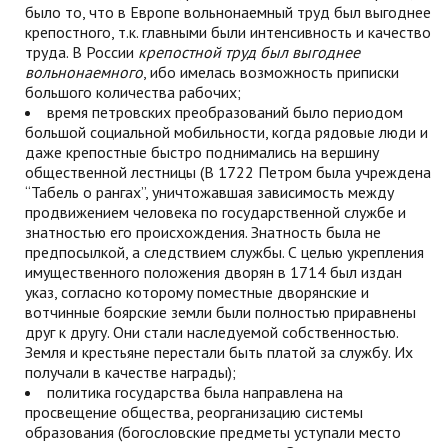
было то, что в Европе вольнонаемный труд был выгоднее
крепостного, т.к. главными были интенсивность и качество
труда. В России
крепостной труд был выгоднее
вольнонаемного
, ибо имелась возможность приписки
большого количества рабочих;
время петровских преобразований было периодом
большой социальной мобильности, когда рядовые люди и
даже крепостные быстро поднимались на вершину
общественной лестницы (В 1722 Петром была учреждена
“Табель о рангах”, уничтожавшая зависимость между
продвижением человека по государственной службе и
знатностью его происхождения. Знатность была не
предпосылкой, а следствием службы. С целью укрепления
имущественного положения дворян в 1714 был издан
указ, согласно которому поместные дворянские и
вотчинные боярские земли были полностью приравнены
друг к другу. Они стали наследуемой собственностью.
Земля и крестьяне перестали быть платой за службу. Их
получали в качестве награды);
политика государства была направлена на
просвещение общества, реорганизацию системы
образования (богословские предметы уступали место