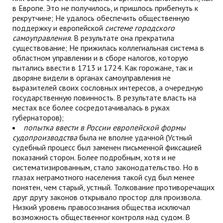
в Европе. Это не получилось, и пришлось прибегнуть к
рекрутчине; Не удалось обеспечить общественную
поддержку и европейской
системе городского
самоуправления
. В результате она прекратила
существование; Не прижилась коллегиальная система в
областном управлении и в сборе налогов, которую
пытались ввести в 1713 и 1724. Как горожане, так и
дворяне видели в органах самоуправления не
выразителей своих сословных интересов, а очередную
государственную повинность. В результате власть на
местах все более сосредотачивалась в руках
губернаторов);
попытка ввести в России европейской формы
судопроизводства
была не вполне удачной (Устный
судебный процесс был заменен письменной фиксацией
показаний сторон. Более подробным, хотя и не
систематизированным, стало законодательство. Но в
глазах неграмотного населения такой суд был менее
понятен, чем старый, устный. Толкование противоречащих
друг другу законов открывало простор для произвола.
Низкий уровень правосознания общества исключал
возможность общественног контроля над судом. В