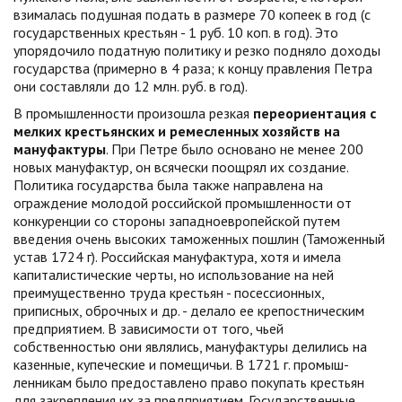
взималась подушная подать в размере 70 копеек в год (с
государственных крестьян - 1 руб. 10 коп. в год). Это
упорядочило податную политику и резко подняло доходы
государс­тва (примерно в 4 раза; к концу правления Петра
они составляли до 12 млн. руб. в год).
В промышленности произошла резкая
переориентация с
мелких крестьянских и ремесленных хозяйств на
мануфактуры
. При Петре было основано не менее 200
новых мануфактур, он всячески поощрял их соз­дание.
Политика государства была также направлена на
ограждение мо­лодой российской промышленности от
конкуренции со стороны западноев­ропейской путем
введения очень высоких таможенных пошлин (Таможен­ный
устав 1724 г). Российская мануфактура, хотя и имела
капиталистические черты, но использование на ней
преимущественно труда крестьян - посессионных,
приписных, оброчных и др. - делало ее крепостническим
предприятием. В зависимости от того, чьей
собственностью они являлись, мануфакту­ры делились на
казенные, купеческие и помещичьи. В 1721 г. промыш­
ленникам было предоставлено право покупать крестьян
для закрепления их за предприятием. Государственные