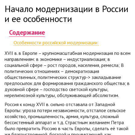
Начало модернизации в России
и ее особенности
Содержание
Особенности российской модернизации:
XVII в. в Европе – крупномасштабная модернизация по всем
направлениям: в экономике – индустриализация; в
социальной сфере – рост городов, населения, ремесла; В
политических отношениях – демократизация
общественных, политмческих структур-> закладывание
предпосылок для формирования гражданского общества; в
духовной сфере – господство светской культуры,
нерелигиозной культуры, обслуживающей абсолютизм.
Россия к концу XVII в. сильно отставала от Западной
Европы: угроза потери независимости, отсталое сельское
хозяйство, промышленность, армия, культура, сложный
бессистемный аппарат и т.д. Страстным желанием Петра
было превратить Россию в часть Европы, сделать её такой
же благоустроенной, богатой и процветающей, как