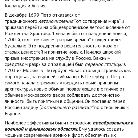
Голландия и Англия.
В декабре 1699 Петр отказался от
традиционного
летоисчисления
“от сотворения мира” и
приказал перейти на общеевропейское летоисчисление от
Рождества Христова. 1 января был отпразднован новый,
1700-й, год. Тем самым “разрыв времён” осуществился
буквально. Это подкрепило решительность отказа от
старых ценностей и принятие новых. Начался широкий
призыв иностранцев на службу в Россию. Важным
средством разрыва с традицией был
перенос столицы
в
1703 из Москвы в Петербург. Новая столица строилась как
образцовая, на европейский манер. В Петербурге Петр с
самого начала стремился утвердить новые принципы
архитектуры, новые обычаи, позволяющие в отличие от
обычаев московского двора соблюдать достоинство
личности, быть приятным в общении. Он поставил перед
Россией задачу
“догоняющего развития”
по отношению к
Европе.
Наиболее эффективны были петровские
преобразования в
военной и финансовых областях
. Ему удалось создать
мощные современные армию и флот, обеспечить их