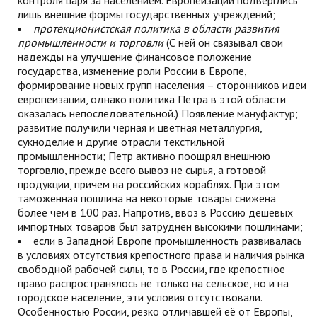
контроля царя за населением. Европеизации подверглись
лишь внешние формы государственных учреждений;
протекционистская политика в области развития
промышленности и торговли
(С ней он связывал свои
надежды на улучшение финансовое положение
государства, изменение роли России в Европе,
формирование новых групп населения – сторонников идеи
европеизации, однако политика Петра в этой области
оказалась непоследовательной.) Появление мануфактур;
развитие получили черная и цветная металлургия,
сукноделие и другие отрасли текстильной
промышленности; Петр активно поощрял внешнюю
торговлю, прежде всего вывоз не сырья, а готовой
продукции, причем на российских кораблях. При этом
таможенная пошлина на некоторые товары снижена
более чем в 100 раз. Напротив, ввоз в Россию дешевых
импортных товаров был затруднен высокими пошлинами;
если в Западной Европе промышленность развивалась
в условиях отсутствия крепостного права и наличия рынка
свободной рабочей силы, то в России, где крепостное
право распространялось не только на сельское, но и на
городское население, эти условия отсутствовали.
Особенностью России, резко отличавшей её от Европы,