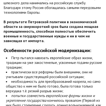
шлюзного дела нанимались на российскую службу.
Благодаря этому Россия обогащалась самыми передовыми
технологиями Европы.
В результате Петровской политики в экономической
области за сверхкороткий срок была создана мощная
промышленность, способная полностью обеспечить
военные и государственные нужды и ни в чем не
зависящая от импорта.
Особенности российской модернизации:
Петр пытался навязать европейские образ жизни,
традиции на уже закостенелые, усвоенные годами русские
традиции;
практически все реформы были внешними, они не
учитывали существующей российской ситуации;
необходимость для преобразований назрела, но само
общество к ним не было готово, была готова только
верхушка т.è. резкий разрыв жизни;
попытки совместить европейские формы жизни и
укрепление государства
кончилось провалом (Первой из
них было стремление сделать
армию
вольнонаемной, как