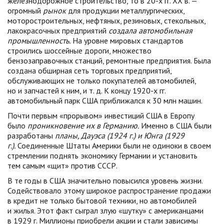
железнодорожное строительство, то в 20-х гг. XX в. —
огромный
рынок
для продукции металлургических,
моторостроительных, нефтяных, резиновых, стекольных,
лакокрасочных предприятий
создала автомобильная
промышленность.
На уровне мировых стандартов
строились шоссейные дороги, множество
бензозаправочных станций, ремонтные предприятия. Была
создана обширная сеть торговых предприятий,
обслуживающих не только покупателей автомобилей,
но и запчастей к ним, и т. д. К концу 1920-х гг.
автомобильный парк США приближался к 30 млн машин.
Почти первым «прорывом» инвестиций США в Европу
было
проникновение их в Германию.
Именно в США были
разработаны
планы, Дауэса (1924 г.) и Юнга (1929
г.).
Соединенные Штаты Америки были не одиноки в своем
стремлении поднять экономику Германии и установить
тем самым «щит» против СССР.
В те годы в США значительно повысился уровень жизни.
Содействовало этому широкое распространение продажи
в кредит не только бытовой техники, но автомобилей
и жилья. Этот факт сыграл злую «шутку» с американцами
в 1929 г. Миллионы приобрели акции и стали зависимы