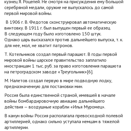
кузнец Я. Роцепей. Не смотря на присуждения ему большой
серебряной медали, оружие не выпускалось до самой
первой мировой войны.
В 1906 г. В. Федотов сконструировал автоматическую
винтовку. В 1911 г. был выпущен первый ее образец.
В следующем году было изготовлено 150 штук.
Однако царь высказался против дальнейшего выпуска, т. к.
для нее, мол, не хватит патронов.
Т. Котельников создал первый парашют. В годы первой
мировой войны царское правительство заплатило
иностранцам 1 тыс. руб. за право изготовления парашюта
на петроградском заводе «Треугольник»[6].
М. Налетов создал первую в мире подводную лодку,
предназначенную для постановки мин.
Россия была единственной страной, имевшей в начале
войны бомбардировочную авиацию дальнейшего
действия — воздушные корабли «Илья Муромец».
В канун войны Россия располагала превосходной полевой
артиллерией, однако сильно уступала немцам в тяжелой
артиллерии.