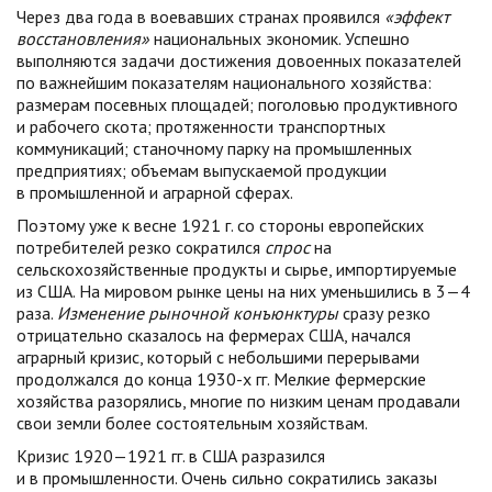
Через два года в воевавших странах проявился
«эффект
восстановления»
национальных экономик. Успешно
выполняются задачи достижения довоенных показателей
по важнейшим показателям национального хозяйства:
размерам посевных площадей; поголовью продуктивного
и рабочего скота; протяженности транспортных
коммуникаций; станочному парку на промышленных
предприятиях; объемам выпускаемой продукции
в промышленной и аграрной сферах.
Поэтому уже к весне 1921 г. со стороны европейских
потребителей резко сократился
спрос
на
сельскохозяйственные продукты и сырье, импортируемые
из США. На мировом рынке цены на них уменьшились в 3—4
раза.
Изменение рыночной конъюнктуры
сразу резко
отрицательно сказалось на фермерах США, начался
аграрный кризис, который с небольшими перерывами
продолжался до конца 1930-х гг. Мелкие фермерские
хозяйства разорялись, многие по низким ценам продавали
свои земли более состоятельным хозяйствам.
Кризис 1920—1921 гг. в США разразился
и в промышленности. Очень сильно сократились заказы