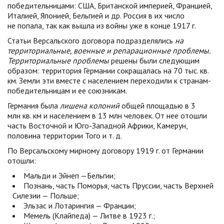
победительницами: США, Британской империей, Францией,
Италией, Японией, Бельгией и др. Россия в их число
не попала, так как вышла из войны уже в конце 1917 г.
Статьи Версальского договора подразделялись
на
территориальные, военные и репарационные проблемы.
Территориальные проблемы
решены были следующим
образом: территория Германии сокращалась на 70 тыс. кв.
км. Земли эти вместе с населением переходили к странам-
победительницам и ее союзникам.
Германия была
лишена колоний
общей площадью в 3
млн кв. км и населением в 13 млн человек. От нее отошли
часть Восточной и Юго-Западной Африки, Камерун,
половина территории Того и т. д.
По Версальскому мирному договору 1919 г. от Германии
отошли:
Мальди и Эйнеп —Бельгии;
Познань, часть Поморья, часть Пруссии, часть Верхней
Силезии — Польше;
Эльзас и Лотарингия — Франции;
Мемель (Клайпеда) — Литве в 1923 г.;