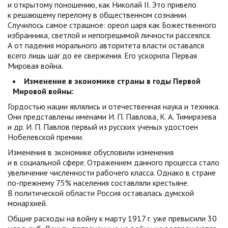
и открытому поношению, как Николай II. Это привело
к решающему перелому в общественном сознании.
Случилось самое страшное: ореол царя как Божественного
избранника, светлой и непогрешимой личности рассеялся.
А от падения морального авторитета власти оставался
всего лишь шаг до ее свержения. Его ускорила Первая
Мировая война.
Изменение в экономике страны в годы Первой
Мировой войны:
Гордостью нации являлись и отечественная наука и техника.
Они представлены именами И. П. Павлова, К. А. Тимирязева
и др. И. П. Павлов первый из русских ученых удостоен
Нобелевской премии.
Изменения в экономике обусловили изменения
и в социальной сфере. Отражением данного процесса стало
увеличение численности рабочего класса. Однако в стране
по-прежнему 75% населения составляли крестьяне.
В политической области Россия оставалась думской
монархией.
Общие расходы на войну к марту 1917 г. уже превысили 30