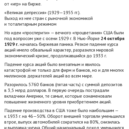
от «игр» на бирже.
«Великая депрессия» (1929—1955 гг.).
Выход из нее стран с рыночной экономикой
и тоталитарным режимом
Но идеи «просперити» — вечного «процветания» США были
под вопросом уже с осени 1929 г. В Нью-Йорке
24 октября
1929 г.
началась биржевая паника. Резкое падение курса
акций имело обвальный характер, разразился мировой
экономический кризис, продолжавшийся до 1933 г.
Падение курса акций было внезапным и явилось
катастрофой не только для фирм и банков, но и для многих
миллионов держателей акций во всем мире.
Разорилось 5760 банков (пятая часть) с суммой депозитов
в 3,5 млрд долларов. В первую очередь пострадали
вкладчики Америки, те самые, которые ознаменовали
повышение жизненного уровня приобретением акций.
Падение производства в США тоже было наибольшим —
к 1933 г. на 46—50%. Оборот внешней торговли уменьшился
втрое, выпуск автомобилей сократился на 80%, снизилась
и выплавка чугуна. Общий национальный доход уменьшился