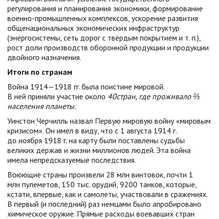
регулирования и планирования экономики, формирование
военно-промышленных комплексов, ускорение развития
общенациональных экономических инфраструктур
(энергосистемы, сеть дорог с твёрдым покрытием и т. п.),
рост доли производств оборонной продукции и продукции
двойного назначения.
Итоги по странам
Война 1914—1918 гг. была поистине мировой.
В ней приняли участие около
40стран, где проживало ⅔
населения планеты.
Уинстон Черчилль назвал Первую мировую войну «мировым
кризисом». Он имел в виду, что с 1 августа 1914 г.
до ноября 1918 г. на карту были поставлены судьбы
великих держав и жизни миллионов людей. Эта война
имела непредсказуемые последствия.
Воюющие страны произвели 28 млн винтовок, почти 1
млн пулеметов, 150 тыс. орудий, 9200 танков, которые,
кстати, впервые, как и самолеты, участвовали в сражениях.
В первый (и последний) раз немцами было апробировано
химическое оружие. Прямые расходы воевавших стран