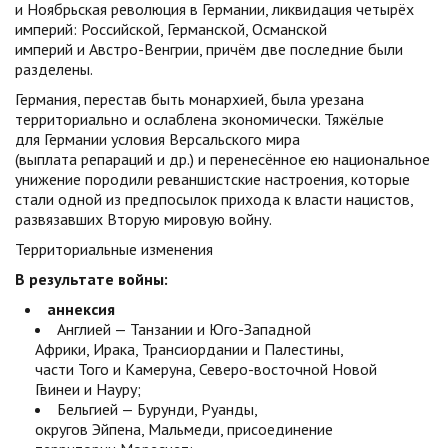
и Ноябрьская революция в Германии, ликвидация четырёх
империй: Российской, Германской, Османской
империй и Австро-Венгрии, причём две последние были
разделены.
Германия, перестав быть монархией, была урезана
территориально и ослаблена экономически. Тяжёлые
для Германии условия Версальского мира
(выплата репараций и др.) и перенесённое ею национальное
унижение породили реваншистские настроения, которые
стали одной из предпосылок прихода к власти нацистов,
развязавших Вторую мировую войну.
Территориальные изменения
В результате войны:
аннексия
Англией — Танзании и Юго-Западной
Африки, Ирака, Трансиордании и Палестины,
части Того и Камеруна, Северо-восточной Новой
Гвинеи и Науру;
Бельгией — Бурунди, Руанды,
округов Эйпена, Мальмеди, присоединение