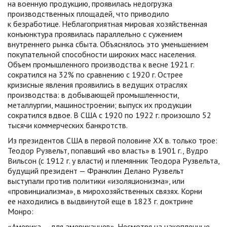
на военную продукцию, проявилась недогрузка
производственных площадей, что приводило
к безработице. Неблагоприятная мировая хозяйственная
конъюнктура проявилась параллельно с сужением
внутреннего рынка сбыта. Объяснялось это уменьшением
покупательной способности широких масс населения.
Объем промышленного производства к весне 1921 г.
сократился на 32% по сравнению с 1920 г. Острее
кризисные явления проявились в ведущих отраслях
производства: в добывающей промышленности,
металлургии, машиностроении; выпуск их продукции
сократился вдвое. В США с 1920 по 1922 г. произошло 52
тысячи коммерческих банкротств.
Из президентов США в первой половине XX в. только трое:
Теодор Рузвельт, попавший «во власть» в 1901 г., Вудро
Вильсон (с 1912 г. у власти) и племянник Теодора Рузвельта,
будущий президент — Франклин Делано Рузвельт
выступали против политики «изоляционизма», или
«провинциализма», в мирохозяйственных связях. Корни
ее находились в выдвинутой еще в 1823 г. доктрине
Монро:
«Америка — для американцев». Несмотря на накопленные