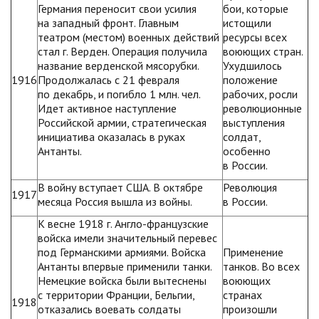
Германия переносит свои усилия
бои, которые
на западный фронт. Главным
истощили
театром (местом) военных действий
ресурсы всех
стал г. Верден. Операция получила
воюющих стран.
название верденской мясорубки.
Ухудшилось
1916
Продолжалась с 21 февраля
положение
по декабрь, и погибло 1 млн. чел.
рабочих, росли
Идет активное наступление
революционные
Российской армии, стратегическая
выступления
инициатива оказалась в руках
солдат,
Антанты.
особенно
в России.
В войну вступает США. В октябре
Революция
1917
месяца Россия вышла из войны.
в России.
К весне 1918 г. Англо-французские
войска имели значительный перевес
под Германскими армиями. Войска
Применение
Антанты впервые применили танки.
танков. Во всех
Немецкие войска были вытеснены
воюющих
с территории Франции, Бельгии,
странах
1918
отказались воевать солдаты
произошли