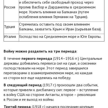
и обеспечить себе свободный проход через
Россия
пролив Васбор и Дарданеллы в средиземном
море. Усилить влияния на Балканах (путем
ослабления влияния Германии на Турцию).
Стремилась оставить под своим влиянием
Турция
Балканы, захватить Крым и Иран (сырьевая база).
Италия
Господство на Средиземном море и Юге Европы.
Войну можно разделить на три периода
:
В течение
первого периода
(1914–1916 гг.) Центральные
державы добивались перевеса сил на суше, а союзники
господствовали на море. Этот период завершился
переговорами о взаимоприемлемом мире, но каждая
из сторон все еще надеялась на победу.
В следующий период
(1917 г.) произошли два события,
которые привели к дисбалансу сил: первое – вступление
в войну США на стороне Антанты, второе – революция
в России и ее выход из войны.
Третий период
(1918 г.) начался последним крупным