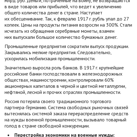
млрд. руб. Деньги, потраченные на войну, не возвращаются
в виде товаров или прибылей, что ведет к увеличению
общего количества денег в стране. Наступает
их обесценивание. Так, к февралю 1917 г. рубль упал до 27
копеек. Цены на продукты питания возросли на 300%. Стали
исчезать из обращения серебряные монеты, взамен
них выпускали большое количество бумажных денег.
Промышленные предприятия сократили выпуск продукции.
Закрывались мелкие предприятия. Следовательно,
ускорилась мобилизация промышленности.
Значительно выросла роль банков. В 1917 г. крупнейшие
российские банки господствовали в железнодорожных
обществах, машиностроении, контролировали 60%
акционерных капиталов в черной и цветной металлургии,
нефтяной, лесной и прочих отраслях промышленности.
Россия потеряла своего традиционного торгового
партнера-Германию. Система свободных рыночных связей
вытеснялась системой заказа перераспределение средств
на нужды военной промышленности, вызывало товарный
голод в стране свободной конкуренции.
Перестройка экономики на военные нужды: