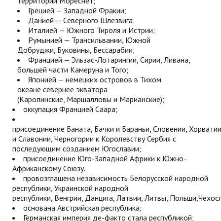
территории Мореснет;
Грецией — Западной Фракии;
Данией — Северного Шлезвига;
Италией — Южного Тироля и Истрии;
Румынией — Трансильвании, Южной
Добруджи, Буковины, Бессарабии;
Францией — Эльзас-Лотарингии, Сирии, Ливана,
большей части Камеруна и Того;
Японией — немецких островов в Тихом
океане севернее экватора
(Каролинские, Маршалловы и Марианские);
оккупация Францией Саара;
присоединение Баната, Бачки и Бараньи, Словении, Хорвати
и Славонии, Черногории к Королевству Сербия с
последующим созданием Югославии;
присоединение Юго-Западной Африки к Южно-
Африканскому Союзу.
провозглашена независимость Белорусской народной
республики, Украинской народной
республики, Венгрии, Данцига, Латвии, Литвы, Польши,Чехос
основана Австрийская республика;
Германская империя де-факто стала республикой;