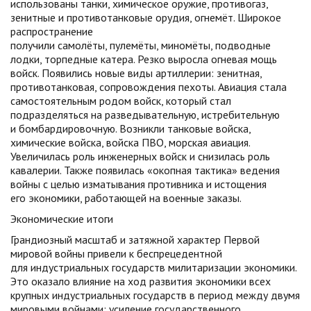
использованы танки, химическое оружие, противогаз,
зенитные и противотанковые орудия, огнемёт. Широкое
распространение
получили самолёты, пулемёты, миномёты, подводные
лодки, торпедные катера. Резко выросла огневая мощь
войск. Появились новые виды артиллерии: зенитная,
противотанковая, сопровождения пехоты. Авиация стала
самостоятельным родом войск, который стал
подразделяться на разведывательную, истребительную
и бомбардировочную. Возникли танковые войска,
химические войска, войска ПВО, морская авиация.
Увеличилась роль инженерных войск и снизилась роль
кавалерии. Также появилась «окопная тактика» ведения
войны с целью изматывания противника и истощения
его экономики, работающей на военные заказы.
Экономические итоги
Грандиозный масштаб и затяжной характер Первой
мировой войны привели к беспрецедентной
для индустриальных государств милитаризации экономики.
Это оказало влияние на ход развития экономики всех
крупных индустриальных государств в период между двумя
мировыми войнами: усиление государственного