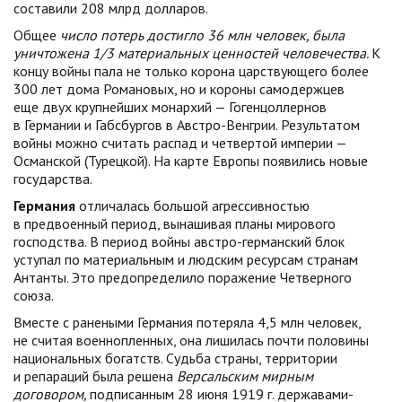
составили 208 млрд долларов.
Общее
число потерь достигло 36 млн человек, была
уничтожена 1/3 материальных ценностей человечества.
К
концу войны пала не только корона царствующего более
300 лет дома Романовых, но и короны самодержцев
еще двух крупнейших монархий — Гогенцоллернов
в Германии и Габсбургов в Австро-Венгрии. Результатом
войны можно считать распад и четвертой империи —
Османской (Турецкой). На карте Европы появились новые
государства.
Германия
отличалась большой агрессивностью
в предвоенный период, вынашивая планы мирового
господства. В период войны австро-германский блок
уступал по материальным и людским ресурсам странам
Антанты. Это предопределило поражение Четверного
союза.
Вместе с ранеными Германия потеряла 4,5 млн человек,
не считая военнопленных, она лишилась почти половины
национальных богатств. Судьба страны, территории
и репараций была решена
Версальским мирным
договором,
подписанным 28 июня 1919 г. державами-