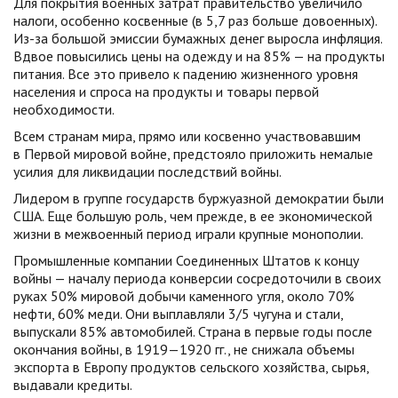
Для покрытия военных затрат правительство увеличило
налоги, особенно косвенные (в 5,7 раз больше довоенных).
Из-за большой эмиссии бумажных денег выросла инфляция.
Вдвое повысились цены на одежду и на 85% — на продукты
питания. Все это привело к падению жизненного уровня
населения и спроса на продукты и товары первой
необходимости.
Всем странам мира, прямо или косвенно участвовавшим
в Первой мировой войне, предстояло приложить немалые
усилия для ликвидации последствий войны.
Лидером в группе государств буржуазной демократии были
США. Еще большую роль, чем прежде, в ее экономической
жизни в межвоенный период играли крупные монополии.
Промышленные компании Соединенных Штатов к концу
войны — началу периода конверсии сосредоточили в своих
руках 50% мировой добычи каменного угля, около 70%
нефти, 60% меди. Они выплавляли 3/5 чугуна и стали,
выпускали 85% автомобилей. Страна в первые годы после
окончания войны, в 1919—1920 гг., не снижала объемы
экспорта в Европу продуктов сельского хозяйства, сырья,
выдавали кредиты.