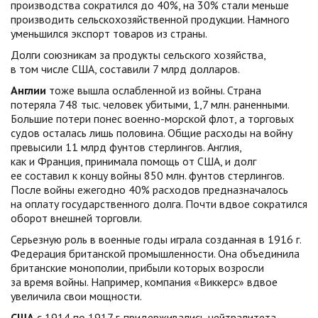
производства сократился до 40%, на 30% стали меньше
производить сельскохозяйственной продукции. Намного
уменьшился экспорт товаров из страны.
Долги союзникам за продукты сельского хозяйства,
в том числе США, составили 7 млрд долларов.
Англии
тоже вышла ослабленной из войны. Страна
потеряла 748 тыс. человек убитыми, 1,7 млн. раненными.
Большие потери понес военно-морской флот, а торговых
судов осталась лишь половина. Общие расходы на войну
превысили 11 млрд фунтов стерлингов. Англия,
как и Франция, принимала помощь от США, и долг
ее составил к концу войны 850 млн. фунтов стерлингов.
После войны ежегодно 40% расходов предназначалось
на оплату государственного долга. Почти вдвое сократился
оборот внешней торговли.
Серьезную роль в военные годы играла созданная в 1916 г.
Федерация британской промышленности. Она объединила
британские монополии, прибыли которых возросли
за время войны. Например, компания «Виккерс» вдвое
увеличила свои мощности.
США
с 1914 по 1917 г. придерживались нейтралитета.