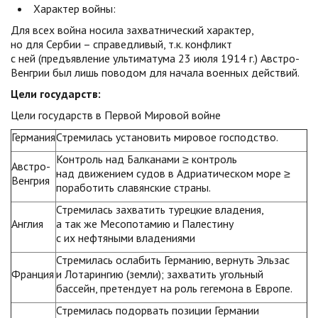
Характер войны:
Для всех война носила захватнический характер,
но для Сербии – справедливый, т.к. конфликт
с ней (предъявление ультиматума 23 июля 1914 г.) Австро-
Венгрии был лишь поводом для начала военных действий.
Цели государств:
Цели государств в Первой Мировой войне
Германия
Стремилась установить мировое господство.
Контроль над Балканами ≥ контроль
Австро-
над движением судов в Адриатическом море ≥
Венгрия
поработить славянские страны.
Стремилась захватить турецкие владения,
Англия
а так же Месопотамию и Палестину
с их нефтяными владениями
Стремилась ослабить Германию, вернуть Эльзас
Франция
и Лотарингию (земли); захватить угольный
бассейн, претендует на роль гегемона в Европе.
Стремилась подорвать позиции Германии