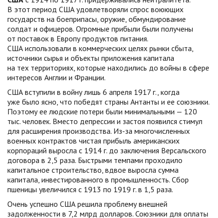
В этот период США удовлетворяли спрос воюющих
государств на боеприпасы, оружие, обмундирование
солдат и офицеров. Огромные прибыли были получены
от поставок в Европу продуктов питания.
США использовали в коммерческих целях рынки сбыта,
источники сырья и объекты приложения капитала
на тех территориях, которые находились до войны в сфере
интересов Англии и Франции.
США вступили в войну лишь 6 апреля 1917 г., когда
уже было ясно, что победят страны Антанты и ее союзники.
Поэтому ее людские потери были минимальными — 120
тыс. человек. Вместо депрессии и застоя появился стимул
для расширения производства. Из-за многочисленных
военных контрактов чистая прибыль американских
корпораций выросла с 1914 г. до заключения Версальского
договора в 2,5 раза. Быстрыми темпами проходило
капитальное строительство, вдвое выросла сумма
капитала, инвестированного в промышленность. Сбор
пшеницы увеличился с 1913 по 1919 г. в 1,5 раза.
Очень успешно США решила проблему внешней
задолженности в 7,2 млрд долларов. Союзники для оплаты