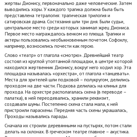
жертвы Дионису, первоначально даже человеческие. Затем
выводились хоры. У каждого трагика должна была быть
представлена тетралогия: трагическая трилогия и
сатировская драма. Состязания шли три дня. Были судьи,
центральное место среди которых занимал жрец Диониса.
Первое место награждалось венком из плюща. Трагики и
актеры пользовались необыкновенным почетом. Софоклу,
например, возносились почести как герою.
Слово «театр» от глагола «смотрю». Древнейший театр
состоял из круглой утоптанной площадки, в центре которой
находился жертвенник Дионису, вокруг него ходил хор. Эта
площадка называлась «орхестра», от глагола «танцевать».
Места для зрителей шли подковой – полукругом, делились
проходом на две части. Подкова делилась на клинья для
прохода. На орхестре располагалась скена (в переводе –
палатка), в ней переодевались, хранили реквизит,
создавали шумы. Постепенно скена стала мала, к ней
пристроили параскены. Передняя часть скены украшалась,
Проходы назывались парады.
Сначала их строили деревянными на пустырях, потом стали
делать на склонах. В греческом театре главное – акустика.