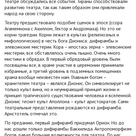
театре обсуждались все события. Тираны способствовали
развитию театра, так как таким образом они привлекали
народ на свою сторону.
Театру предшествовало подобие сценок в эпосе (ссора
Агамемнона с Ахиллом, Гектор и Андромаха). Но это не
корни трагедии. Корни лежат в культах (религиозных и
мифологических) в честь бога Диониса: дифирамбы и
элевсинские мистерии. Кора – ипостась зерна – элевсинские
мистерии, все обставлялось очень пышно. Очень много
мистики в обрядах. В первый обрядовый уровень были
посвящены все, в храме участие в церемонии принимали
избранные, а третий уровень в подземных помещениях
храма вообще неизвестен нам. Главным богом –
хранителем театра – являлся Дионис. Он символизирует не
только культ вина, но и неумирающий принцип жизни и
принцип трагического существования человека и вселенной.
Дионис теснит культ Аполлона – культ аристократов. Сами
театральные представления рождаются из дифирамба.
Аристотель отмечал это.
По преданию, первый дифирамб придумал Орион. Но до
нас дошли только дифирамбы Вакхилида. Антропоморфизм
богов давал большие возможности для театра. До нас