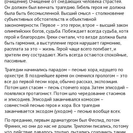
(очищение). Очищение от снедающих человека страстей.
Он должен был венчать трагедию. Гибель героя не должна
была быть бессмысленной. Высший смысл – столкновение
субъективных обстоятельств и объективной
закономерности. Первое – это герои, втрое – высший закон
олимпийских богов, судьба. Побеждает всегда судьба, хотя
герой и благороден. Греки считали, что везде должна была
быть гармония, а выступление героя нарушает гармонию,
расплата за это – жизнь. Герой чаще всего погибает, и
зрители ему сострадают. Жить всегда остаются спокойные,
пассивные.
Трагедии начинались парадом – песнью хора, идущего по
орхестре. В позднейшее время он сменился прологом – это
все до первой песни хора, обычно рассказ, экспозиция.
Потом шел стасим – песнь стоячего хора. Затем эписодий –
поялвляся протагонист. Потом шло чередование стасимов
и эписодиев. Эписодий заканчивался комосом –
совместной песнью героя и хора. Вся трагедия
заканчивается эксодом (уходом) – песнью вообще всех.
По преданию, первым драматургом был Феспид, потом
Фриних, но они до нас не дошли. Трилогии писались, потому
что действие давалось трудно, пытались сохранить таким