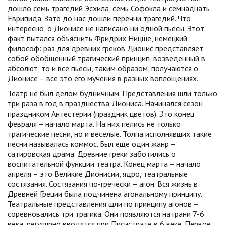
дошло семь трагедий Эсхила, семь Софокла и семнадцать
Еврипида. Зато до нас дошли перечни трагедий. Что
интересно, о Дионисе не написано ни одной пьесы. Этот
факт пытался объяснить Фридрих Ницше, немецкий
философ: раз для древних греков Дионис представляет
собой обобщенный трагический принцип, возведенный в
абсолют, то и все пьесы, таким образом, получаются о
Дионисе – все это его мучения в разных воплощениях.
Театр не был делом будничным. Представления шли только
три раза в год в празднества Диониса. Начинался сезон
праздником Антестерии (праздник цветов). Это конец
февраля – начало марта. На них пелись не только
трагические песни, но и веселые. Толпа исполнявших такие
песни называлась коммос. Был еще один жанр –
сатировская драма. Древние греки заботились о
воспитательной функции театра. Конец марта – начало
апреля – это Великие Дионисии, ядро, театральные
состязания. Состязания по-гречески – агон. Вся жизнь в
Древней Греции была подчинена агональному принципу.
Театральные представления шли по принципу агонов –
соревновались три трагика. Они появляются на грани 7-6
века, регулярно вводятся при Писистрате в 6 веке. Первое