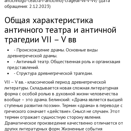
antichnogo-teatra-i-antichnoj-tragedii-vii-v-vv/ (дата
обращения: 2.12.2023)
Общая характеристика
античного театра и античной
трагедии VII – V вв
- Происхождение драмы. Основные виды
древнегреческой драмы.
- Античный театр. Общественная роль и организация
представлений.
- Структура древнегреческой трагедии.
VII – V вв. - классический период древнегреческой
литературы. Складывается новая сложная литературная
форма с особой ролью в духовной жизни человечества
вообще – это драма. Белинский: «Драма является высшей
ступенью развития поэзии». Термин «драма» в переводе с
греческого означает «действие». Смысл не случаен. Этот
термин отражает сущностную сторону явления.
Драматическое произведение качественно отличается от
других литературных форм. Жизненные события