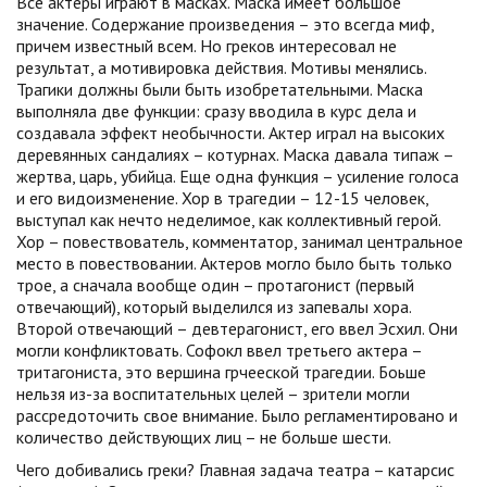
Все актеры играют в масках. Маска имеет большое
значение. Содержание произведения – это всегда миф,
причем известный всем. Но греков интересовал не
результат, а мотивировка действия. Мотивы менялись.
Трагики должны были быть изобретательными. Маска
выполняла две функции: сразу вводила в курс дела и
создавала эффект необычности. Актер играл на высоких
деревянных сандалиях – котурнах. Маска давала типаж –
жертва, царь, убийца. Еще одна функция – усиление голоса
и его видоизменение. Хор в трагедии – 12-15 человек,
выступал как нечто неделимое, как коллективный герой.
Хор – повествователь, комментатор, занимал центральное
место в повествовании. Актеров могло было быть только
трое, а сначала вообще один – протагонист (первый
отвечающий), который выделился из запевалы хора.
Второй отвечающий – девтерагонист, его ввел Эсхил. Они
могли конфликтовать. Софокл ввел третьего актера –
тритагониста, это вершина грчееской трагедии. Боьше
нельзя из-за воспитательных целей – зрители могли
рассредоточить свое внимание. Было регламентировано и
количество действующих лиц – не больше шести.
Чего добивались греки? Главная задача театра – катарсис