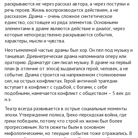
раскрываются не через рассказ автора, а через поступки и
речь героев. Жизнь воспроизводится действием, а не
рассказом. Драма – очень сложное синтетическое
единство, состоящее из ряда элементов. Основными
элементами в драме являются действие и диалог, через
которые непосредственно раскрываются события,
характеры, мысли и чувства.
Неотъемлемой частью драмы был хор. Он пел под музыку и
танцевал. Древнегреческая драма напоминала оперу или
ораторию. Драматург сам писал музыку. В драме на первый
план (в отличие от эпоса) выдвигался герой, человек, а не
событие. Драма строится на напряженном столкновении
сил, на острых конфликтах. Герой античной трагедии
вступает в конфликт с судьбой, с богами, с себе
подобными, намечается конфликт с обществом – 5 век до
н.э.
Театр всегда развивается в острые социальные моменты
эпохи. Утверждение полиса, Греко-персидская война, где
греки победили, потому что строй их жизни был более
прогрессивным. Хотя сюжеты были в основном
мифологическими, но текущие события тоже отражались. В