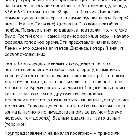
настоящее состязание произошло в 64 олимпиаду, между
536 и 532 годом до нашей эры. На Великих Дионисиях
обычно давали премьеры или самые лучшие пьесы. Второй
агон – Малые (Сельские) Дионисии. Это конец октября –
ноябрь. Премьер в них не давали, а повторяли то, что уже
было. Третий агон – самое мрачное время, январь – начало
февраля, голодное время. Эти представления называли
Ленеи – это один из эпитетов Диониса, который значит
«освобождающий».
Театр был государственным учреждением. Те, кто
подготавливал его материальную сторону, назывались
хореги. Иногда они разорялись, так как театр был делом
дорогим, но никогда не отказывались от этой почетной
должности. Время представления особое, жизнь в полисе
тогда текла совсем по-другому: прекращалось
делопроизводство, отпускались заключенные, отпускались
должники. Сначала денег за театр не брали, потом стали
взимать немного по имущественному цензу (чем богаче
человек, тем дороже). Бедным давали на театр деньги
(теорикон).
Круг представления начинался проагоном – приносили