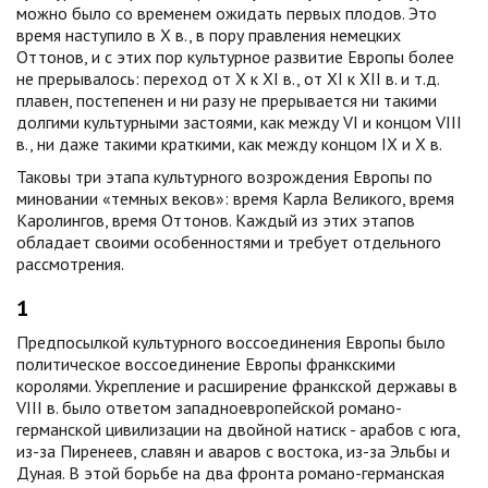
можно было со временем ожидать первых плодов. Это
время наступило в X в., в пору правления немецких
Оттонов, и с этих пор культурное развитие Европы более
не прерывалось: переход от X к XI в., от XI к XII в. и т.д.
плавен, постепенен и ни разу не прерывается ни такими
долгими культурными застоями, как между VI и концом VIII
в., ни даже такими краткими, как между концом IX и X в.
Таковы три этапа культурного возрождения Европы по
миновании «темных веков»: время Карла Великого, время
Каролингов, время Оттонов. Каждый из этих этапов
обладает своими особенностями и требует отдельного
рассмотрения.
1
Предпосылкой культурного воссоединения Европы было
политическое воссоединение Европы франкскими
королями. Укрепление и расширение франкской державы в
VIII в. было ответом западноевропейской романо-
германской цивилизации на двойной натиск - арабов с юга,
из-за Пиренеев, славян и аваров с востока, из-за Эльбы и
Дуная. В этой борьбе на два фронта романо-германская