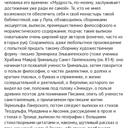
человека его времени: «Мудрость, по-моему, заслуживает
достижения уже ради ее самой». Те, кто не имел
возможности обеспечить себя и свой монастырь такой
библиотекой, как у Лупа, обзаводились сборниками
эксцерптов, выписок, преимущественно философского и
моралистического содержания; подчас такие выписки
охватывали очень широкий круг авторов (конечно, часто из
вторых рук). Сохранилось даже любопытное произведение
с попыткой придать такому сборнику художественную
форму - письмо Эрменриха Эльвангенского (тоже ученика
Храбана Мавра) Гримальду Санкт-Галленскому (ок. 854): оно
начинается похвалой учености Гримальда, затем говорится
о пользе философии, о частях диалектики, о долгих и
кратких гласных, о буквах и спряжениях, о жизни
созерцательной и деятельной, о Вергилии, которого он
видел во сне, положив под голову «Энеиду», о пользе
древних поэтов для понимания Писания, опять об учености
санктгалленцев, о прилагаемом при письме житии
Гермольфа Лангрского, потом следуют выписки из стихов
Теодульфа, Муадвина и Авсония, рассуждение в прозе и
стихах о Троице, выписки по географии с большими
стихотворными цитатами и, наконец, шутливый рассказ о