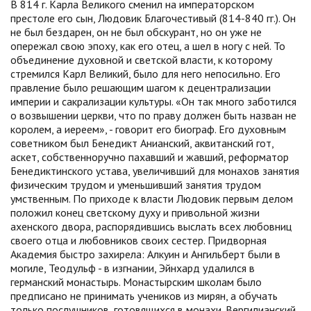
В 814 г. Карла Великого сменил на императорском
престоле его сын, Людовик Благочестивый (814-840 гг.). Он
не был бездарен, он не был обскурант, но он уже не
опережал свою эпоху, как его отец, а шел в ногу с ней. То
объединение духовной и светской власти, к которому
стремился Карл Великий, было для него непосильно. Его
правление было решающим шагом к децентрализации
империи и сакрализации культуры. «Он так много заботился
о возвышении церкви, что по праву должен быть назван не
королем, а иереем», - говорит его биограф. Его духовным
советником был Бенедикт Анианский, аквитанский гот,
аскет, собственноручно пахавший и жавший, реформатор
Бенедиктинского устава, увеличивший для монахов занятия
физическим трудом и уменьшивший занятия трудом
умственным. По приходе к власти Людовик первым делом
положил конец светскому духу и привольной жизни
ахенского двора, распорядившись выслать всех любовниц
своего отца и любовников своих сестер. Придворная
Академия быстро захирела: Алкуин и Ангильберт были в
могиле, Теодульф - в изгнании, Эйнхард удалился в
германский монастырь. Монастырским школам было
предписано не принимать учеников из мирян, а обучать
только послушников, готовящихся в монахи. Вергилианский