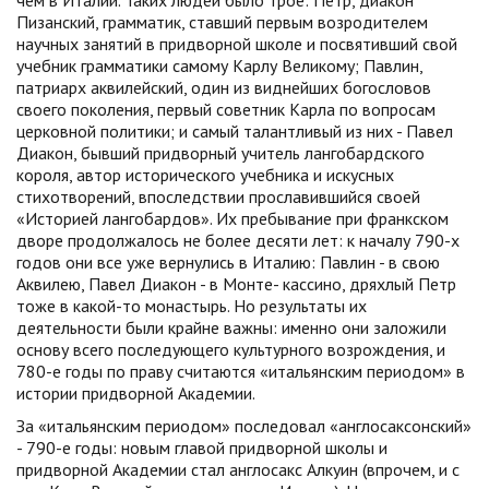
чем в Италии. Таких людей было трое: Петр, диакон
Пизанский, грамматик, ставший первым возродителем
научных занятий в придворной школе и посвятивший свой
учебник грамматики самому Карлу Великому; Павлин,
патриарх аквилейский, один из виднейших богословов
своего поколения, первый советник Карла по вопросам
церковной политики; и самый талантливый из них - Павел
Диакон, бывший придворный учитель лангобардского
короля, автор исторического учебника и искусных
стихотворений, впоследствии прославившийся своей
«Историей лангобардов». Их пребывание при франкском
дворе продолжалось не более десяти лет: к началу 790-х
годов они все уже вернулись в Италию: Павлин - в свою
Аквилею, Павел Диакон - в Монте- кассино, дряхлый Петр
тоже в какой-то монастырь. Но результаты их
деятельности были крайне важны: именно они заложили
основу всего последующего культурного возрождения, и
780-е годы по праву считаются «итальянским периодом» в
истории придворной Академии.
За «итальянским периодом» последовал «англосаксонский»
- 790-е годы: новым главой придворной школы и
придворной Академии стал англосакс Алкуин (впрочем, и с