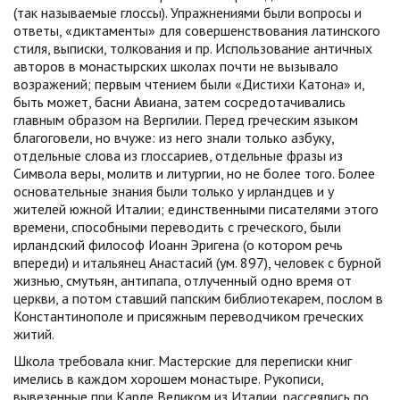
(так называемые глоссы). Упражнениями были вопросы и
ответы, «диктаменты» для совершенствования латинского
стиля, выписки, толкования и пр. Использование античных
авторов в монастырских школах почти не вызывало
возражений; первым чтением были «Дистихи Катона» и,
быть может, басни Авиана, затем сосредотачивались
главным образом на Вергилии. Перед греческим языком
благоговели, но вчуже: из него знали только азбуку,
отдельные слова из глоссариев, отдельные фразы из
Символа веры, молитв и литургии, но не более того. Более
основательные знания были только у ирландцев и у
жителей южной Италии; единственными писателями этого
времени, способными переводить с греческого, были
ирландский философ Иоанн Эригена (о котором речь
впереди) и итальянец Анастасий (ум. 897), человек с бурной
жизнью, смутьян, антипапа, отлученный одно время от
церкви, а потом ставший папским библиотекарем, послом в
Константинополе и присяжным переводчиком греческих
житий.
Школа требовала книг. Мастерские для переписки книг
имелись в каждом хорошем монастыре. Рукописи,
вывезенные при Карле Великом из Италии, рассеялись по