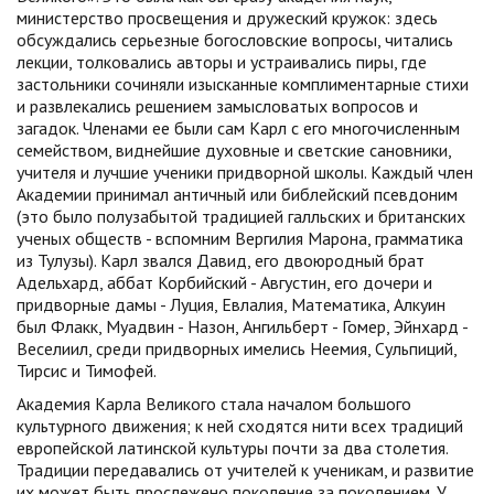
министерство просвещения и дружеский кружок: здесь
обсуждались серьезные богословские вопросы, читались
лекции, толковались авторы и устраивались пиры, где
застольники сочиняли изысканные комплиментарные стихи
и развлекались решением замысловатых вопросов и
загадок. Членами ее были сам Карл с его многочисленным
семейством, виднейшие духовные и светские сановники,
учителя и лучшие ученики придворной школы. Каждый член
Академии принимал античный или библейский псевдоним
(это было полузабытой традицией галльских и британских
ученых обществ - вспомним Вергилия Марона, грамматика
из Тулузы). Карл звался Давид, его двоюродный брат
Адельхард, аббат Корбийский - Августин, его дочери и
придворные дамы - Луция, Евлалия, Математика, Алкуин
был Флакк, Муадвин - Назон, Ангильберт - Гомер, Эйнхард -
Веселиил, среди придворных имелись Неемия, Сульпиций,
Тирсис и Тимофей.
Академия Карла Великого стала началом большого
культурного движения; к ней сходятся нити всех традиций
европейской латинской культуры почти за два столетия.
Традиции передавались от учителей к ученикам, и развитие
их может быть прослежено поколение за поколением. У