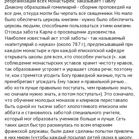
реорганизации всех монастырей; заказывает Павлу
Диакону образцовый гомилиарий - сборник проповедей на
все дни, откуда могли бы черпать все священники. Но мало
было обеспечить церковь книгами - нужно было обеспечить
церковь людьми, способными пользоваться этими книгами.
Отсюда забота Карла о просвещении духовенства.
Наиболее известный акт этой заботы - так называемый
«капитулярий о науках» (около 787 г.), предписывавший при
каждом монастыре и при каждой епископской кафедре
открывать школы для всех, кто способен учиться («...как
соблюдение монастырских уставов хранит чистоту нравов,
так образование устрояет и украшает слова речи; поэтому
те, кои стремятся угодить Богу праведной жизнью, пусть не
пренебрегают угождать Ему также и правильной речью...
ибо хотя лучше правильно поступать, чем правильно знать,
но сначала нужно знать, а потом поступать»). Это означало,
что обучение молодых монахов и клириков переставало
быть одной из тысячи забот хлопотливого епископа или
аббата и становилось заботой специального учителя,
который мог образовать учеников больше и лучше. Сеть
таких школ быстро раскинулась по всем епархиям
франкской державы; были даже сделаны попытки привлечь
в них мирян («чтобы каждый посылал детей своих в школу,