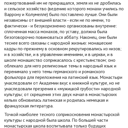
пожертвований им не прекращался, земля их не дробилась
и сельское хозяйство (ведению которого монахи учились по
Варрону и Колумелле) было поставлено лучше. Они были
независимы от внешней власти - если не по имени, то
фактически - и безукоризненно организованы внутренне:
сплоченная масса монахов, по уставу, должна была
безоговорочно повиноваться аббату. Наконец, они были
теснее всего связаны с народной жизнью: монашеские
кадры по-прежнему в основном рекрутировались из низов;
и в хозяйстве, и в управлении имениями, и в церкви, и в
школе монашество соприкасалось с крестьянством; оно
облекало для него религиозные темы в народный язык и
перенимало у него темы германского и романского
фольклора для переложения на латинский язык. Монастыри
унаследовали от Академии вкус к книжной культуре, но не
унаследовали презрения к «мужицкой грубости» народной
культуры; от скрещения этих двух начал в монастырских
кельях обновилась латинская и родилась немецкая и
французская литература.
Точкой наиболее тесного соприкосновения монастырской
культуры с народной была школа. По большей части
монастырская школа воспитывала только будущих