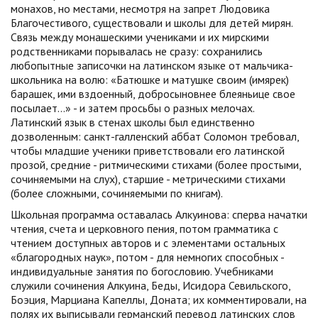
монахов, но местами, несмотря на запрет Людовика
Благочестивого, существовали и школы для детей мирян.
Связь между монашескими учениками и их мирскими
родственниками порывалась не сразу: сохранились
любопытные записочки на латинском языке от мальчика-
школьника на волю: «Батюшке и матушке своим (имярек)
барашек, ими вздоенный, добросыновнее блеяньице свое
посылает...» - и затем просьбы о разных мелочах.
Латинский язык в стенах школы был единственно
дозволенным: санкт-галленский аббат Соломон требовал,
чтобы младшие ученики приветствовали его латинской
прозой, средние - ритмическими стихами (более простыми,
сочиняемыми на слух), старшие - метрическими стихами
(более сложными, сочиняемыми по книгам).
Школьная программа оставалась Алкуинова: сперва начатки
чтения, счета и церковного пения, потом грамматика с
чтением доступных авторов и с элементами остальных
«благородных наук», потом - для немногих способных -
индивидуальные занятия по богословию. Учебниками
служили сочинения Алкуина, Беды, Исидора Севильского,
Боэция, Марциана Капеллы, Доната; их комментировали, на
полях их выписывали германский перевод латинских слов