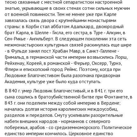
тесно связанные с местной сепаратистски настроенной
знатью, укрывающие в своих стенах сотни сильных мужчин
от военной повинности. Тем не менее уже при Карле
завязалась связь двора с крупнейшими монастырями
страны: в Корби стал аббатом Адальхард, двоюродный
брат Карла, в Шелле - Гисла, его сестра, в Туре - Алкуин, в
Сен-Рикье - Ангильберт. В следующем поколении эта сеть
межмонастырских культурных связей раскинулась еще шире
- в Фульде занял пост Храбан Мавр, в Санкт-Галлене -
Гримальд, в германской части империи возвысились Лорш,
Рейхенау, Кореей, в романской - Ферьер, Оксерр, Турнэ,
Флери и епископский город Реймс. Поэтому, когда при
Людовике Благочестивом была разогнана придворная
Академия, культуре уже было куда отступать.
В 840 г. умер Людовик Благочестивый, и в 841 г. три его
сына сошлись в братоубийственной битве при Фонтанете, в
843 г. они поделили между собой империю в Вердене;
началась долгая история каролингских междоусобиц,
разделов и переделов. Смуту усиливали разорительные
набеги внешних народов - норманнов с северного
побережья, арабов - со средиземноморского. Политическое
единство империи кончилось. Церковное единство