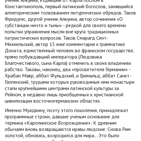
ученик Алкуина, ездивший от Карла послом в
Константинополь, первый латинский богослов, занявшийся
аллегорическим толкованием литургических обрядов. Таков
Фридугис, другой ученик Алкуина, автор сочинения «О
субстанции ничто и тьмы» - редкой для своего времени
попытки упражнения мысли вне круга традиционных
патристических вопросов. Таков Смарагд Сент-
Михиельский, автор 15 книг комментария к грамматике
Доната, единственный человек во франкском государстве,
прямо побуждавший императора (Людовика
Благочестивого, сына Карла) отменить в своих владениях
рабство. Таковы, наконец, два «просветителя Германии» -
Храбан Мавр, аббат Фульдский, и Гримальд, аббат Санкт-
Галленский, трудами которых руководимые ими монастыри
стали крупнейшими центрами латинской культуры за
Рейном, в недавно лишь приобщенных к христианской
цивилизации восточногерманских областях.
Именно Муадвину, поэту этого поколения, принадлежат
программные строки, давшие ученым основание для
термина «Каролингское Возрождение»: К древним
обычаям вновь возвращаются нравы людские: Снова Рим
золотой, обновясь, возродился для мира... Это было