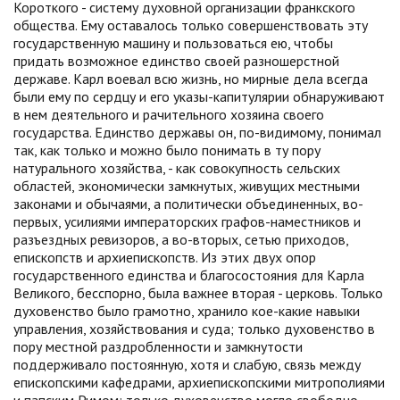
Короткого - систему духовной организации франкского
общества. Ему оставалось только совершенствовать эту
государственную машину и пользоваться ею, чтобы
придать возможное единство своей разношерстной
державе. Карл воевал всю жизнь, но мирные дела всегда
были ему по сердцу и его указы-капитулярии обнаруживают
в нем деятельного и рачительного хозяина своего
государства. Единство державы он, по-видимому, понимал
так, как только и можно было понимать в ту пору
натурального хозяйства, - как совокупность сельских
областей, экономически замкнутых, живущих местными
законами и обычаями, а политически объединенных, во-
первых, усилиями императорских графов-наместников и
разъездных ревизоров, а во-вторых, сетью приходов,
епископств и архиепископств. Из этих двух опор
государственного единства и благосостояния для Карла
Великого, бесспорно, была важнее вторая - церковь. Только
духовенство было грамотно, хранило кое-какие навыки
управления, хозяйствования и суда; только духовенство в
пору местной раздробленности и замкнутости
поддерживало постоянную, хотя и слабую, связь между
епископскими кафедрами, архиепископскими митрополиями