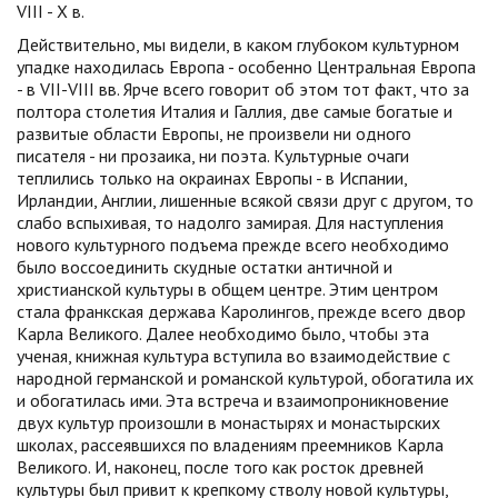
VIII - X в.
Действительно, мы видели, в каком глубоком культурном
упадке находилась Европа - особенно Центральная Европа
- в VII-VIII вв. Ярче всего говорит об этом тот факт, что за
полтора столетия Италия и Галлия, две самые богатые и
развитые области Европы, не произвели ни одного
писателя - ни прозаика, ни поэта. Культурные очаги
теплились только на окраинах Европы - в Испании,
Ирландии, Англии, лишенные всякой связи друг с другом, то
слабо вспыхивая, то надолго замирая. Для наступления
нового культурного подъема прежде всего необходимо
было воссоединить скудные остатки античной и
христианской культуры в общем центре. Этим центром
стала франкская держава Каролингов, прежде всего двор
Карла Великого. Далее необходимо было, чтобы эта
ученая, книжная культура вступила во взаимодействие с
народной германской и романской культурой, обогатила их
и обогатилась ими. Эта встреча и взаимопроникновение
двух культур произошли в монастырях и монастырских
школах, рассеявшихся по владениям преемников Карла
Великого. И, наконец, после того как росток древней
культуры был привит к крепкому стволу новой культуры,