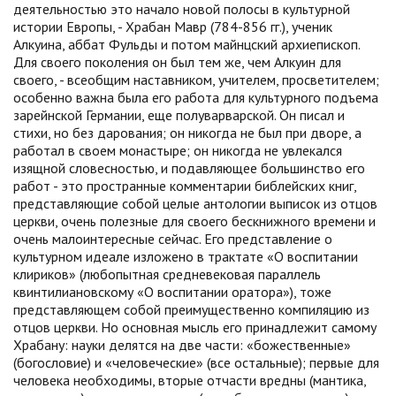
деятельностью это начало новой полосы в культурной
истории Европы, - Храбан Мавр (784-856 гг.), ученик
Алкуина, аббат Фульды и потом майнцский архиепископ.
Для своего поколения он был тем же, чем Алкуин для
своего, - всеобщим наставником, учителем, просветителем;
особенно важна была его работа для культурного подъема
зарейнской Германии, еще полуварварской. Он писал и
стихи, но без дарования; он никогда не был при дворе, а
работал в своем монастыре; он никогда не увлекался
изящной словесностью, и подавляющее большинство его
работ - это пространные комментарии библейских книг,
представляющие собой целые антологии выписок из отцов
церкви, очень полезные для своего бескнижного времени и
очень малоинтересные сейчас. Его представление о
культурном идеале изложено в трактате «О воспитании
клириков» (любопытная средневековая параллель
квинтилиановскому «О воспитании оратора»), тоже
представляющем собой преимущественно компиляцию из
отцов церкви. Но основная мысль его принадлежит самому
Храбану: науки делятся на две части: «божественные»
(богословие) и «человеческие» (все остальные); первые для
человека необходимы, вторые отчасти вредны (мантика,