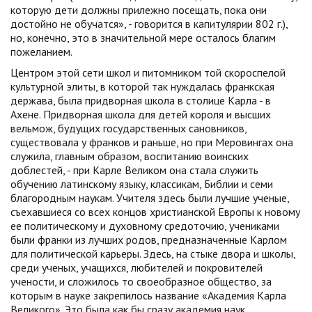
которую дети должны прилежно посещать, пока они
достойно не обучатся», - говорится в капитулярии 802 г.),
но, конечно, это в значительной мере осталось благим
пожеланием.
Центром этой сети школ и питомником той скороспелой
культурной элиты, в которой так нуждалась франкская
держава, была придворная школа в столице Карла - в
Ахене. Придворная школа для детей короля и высших
вельмож, будущих государственных сановников,
существовала у франков и раньше, но при Меровингах она
служила, главным образом, воспитанию воинских
доблестей, - при Карле Великом она стала служить
обучению латинскому языку, классикам, Библии и семи
благородным наукам. Учителя здесь были лучшие ученые,
съехавшиеся со всех концов христианской Европы к новому
ее политическому и духовному средоточию, учениками
были франки из лучших родов, предназначенные Карлом
для политической карьеры. Здесь, на стыке двора и школы,
среди ученых, учащихся, любителей и покровителей
учености, и сложилось то своеобразное общество, за
которым в науке закрепилось название «Академия Карла
Великого». Это была как бы сразу академия наук,