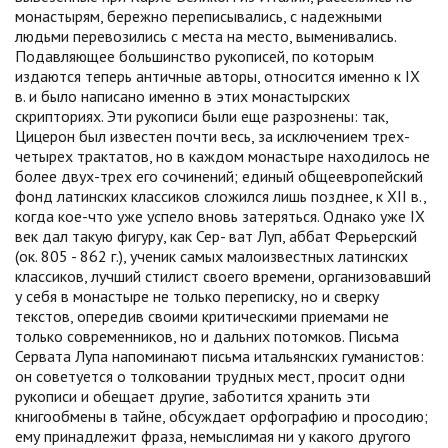
монастырям, бережно переписывались, с надежными
людьми перевозились с места на место, выменивались.
Подавляющее большинство рукописей, по которым
издаются теперь античные авторы, относится именно к IX
в. и было написано именно в этих монастырских
скрипториях. Эти рукописи были еще разрознены: так,
Цицерон был известен почти весь, за исключением трех-
четырех трактатов, но в каждом монастыре находилось не
более двух-трех его сочинений; единый общеевропейский
фонд латинских классиков сложился лишь позднее, к XII в.,
когда кое-что уже успело вновь затеряться. Однако уже IX
век дал такую фигуру, как Сер- ват Луп, аббат Ферьерский
(ок. 805 - 862 г.), ученик самых малоизвестных латинских
классиков, лучший стилист своего времени, организовавший
у себя в монастыре не только переписку, но и сверку
текстов, опередив своими критическими приемами не
только современников, но и дальних потомков. Письма
Сервата Лупа напоминают письма итальянских гуманистов:
он советуется о толковании трудных мест, просит одни
рукописи и обещает другие, заботится хранить эти
книгообмены в тайне, обсуждает орфографию и просодию;
ему принадлежит фраза, немыслимая ни у какого другого