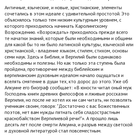
Античные, языческие, и новые, христианские, элементы
сочетались в этом идеале с удивительной простотой. Это
объяснялось только тем низким культурным уровнем, с
которого приходилось начинать Каролингскому
Возрождению. «Возрождать» приходилось прежде всего
те начатки знаний, которые были необходимыми и общими
для какой бы то ни было латинской культуры, языческой или
христианской, - владение языком, стилем, стихом, основы
семи наук. Здесь и Библия, и Вергилий были одинаково
необходимы и полезны. Но как только эта ступень была
пройдена, противоречие между библейским и
вергилианским духовным идеалом начало ощущаться и
вселять смятение в души тех, кто дорос до этого. Уже об
Алкуине его биограф сообщает: «В юности читал оный муж
Господень книги древних философов и лживые россказни
Вергилия, но после не хотел их ни сам читать, ни позволять
ученикам своим, говоря: "Достаточно с вас Божественных
поэтов, нет вам нужды пятнать себя сладострастным
краснобайством Вергилиевой речи!"». А прошло лишь
десять лет после смерти Алкуина, и разрыв между светской
и духовной литературой стал повсеместным.