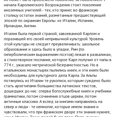
начала Каролингского Возрождения стоит поколение
иноземных учителей - тех, кто принес во франкскую
столицу остатки знаний, разметанные предшествующей
эпохой по окраинам Европы: из Италии, Испании,
Ирландии, Англии.
Италия была первой страной, завоеванной Карлом и
поразившей его своей непривычной культурой. Уровень
этой культуры не следует преувеличивать: школьное
образование и здесь было в упадке, Рим (по
гиперболическим выражениям поэтов) лежал в развалинах,
а стихотворное послание, которое Карл получил от папы в
774 г., ужасало метрической безграмотностью. Но в
итальянских монастырях пылились книги, и эти книги были
необходимы для культурного дела Карла. За Альпы
потянулись из Италии те рукописи, которым суждено было
стать архетипами большинства латинских текстов,
дошедших до нас: сперва богослужебные книги и учебники
грамматики, потом сочинения отцов церкви, потом
античные классики. А вслед за книгами направились на
север и люди - те немногие, которые имели знания и
чувствовали, что при франкском дворе эти знания нужнее,