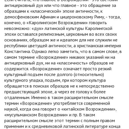
антицерковный дух или что главное - это обращение за
образцами к «классической» эпохе античности, к
демосфеновским Афинам и цицероновскому Риму, - тогда,
конечно, о «Каролингском Возрождении» говорить
невозможно: «дух» латинской культуры Каролингской
эпохи оставался религиозным, церковным во всех своих
основаниях, образцом же и идеалом для нее служили не
республики цветущей античности, а христианская империя
Константина. Однако легко заметить, что в самом слове, в
самом термине «Возрождение» никаких указаний ни на
антицерковный дух, ни на «классичность» образцов не
содержится. «Возрождение» означает просто резкий
культурный подъем после долгого (относительно)
культурного упадка, подъем, при котором культура
обращается в поисках образцов не к непосредственно
предшествующей эпохе, а через ее голову к более
отдаленным. Именно в таком расширительном смысле
термин «Возрождение» употребляется современной
наукой, когда она говорит о «китайском Возрождении»,
«мусульманском Возрождении» и пр. В таком
расширительном смысле этот термин с полным правом
применим и к средневековой латинской литературе конца