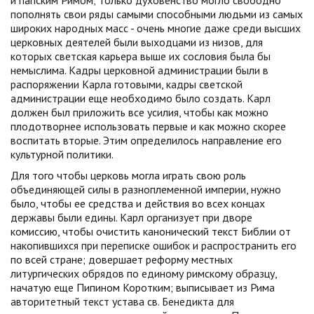
и папским Римом; только духовенство могло свободно
пополнять свои ряды самыми способными людьми из самых
широких народных масс - очень многие даже среди высших
церковных деятелей были выходцами из низов, для
которых светская карьера выше их сословия была бы
немыслима. Кадры церковной администрации были в
распоряжении Карла готовыми, кадры светской
администрации еще необходимо было создать. Карл
должен был приложить все усилия, чтобы как можно
плодотворнее использовать первые и как можно скорее
воспитать вторые. Этим определилось направление его
культурной политики.
Для того чтобы церковь могла играть свою роль
объединяющей силы в разноплеменной империи, нужно
было, чтобы ее средства и действия во всех концах
державы были едины. Карл организует при дворе
комиссию, чтобы очистить канонический текст Библии от
накопившихся при переписке ошибок и распространить его
по всей стране; довершает реформу местных
литургических обрядов по единому римскому образцу,
начатую еще Пипином Коротким; выписывает из Рима
авторитетный текст устава св. Бенедикта для