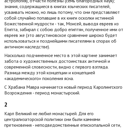
астрология), отчасти полезны (семь благородных наук);
знания, содержащиеся в книгах языческих писателей,
усваивать можно, но лишь потому, что они представляют
собой случайно попавшие в их книги осколки истинной
Божественной мудрости - так, Моисей, выводя евреев из
Египта, забирал с собою добро египтян, полученное ими от
евреев же (это августиновское сравнение широко будет
использоваться и позднейшими писателями в спорах об
античном наследстве).
Насколько подчиненное место в этой картине занимает
забота о художественных достоинствах античной и
современной словесности, видно с первого взгляда.
Разница между этой концепции и концепцией
«академического» поколения ясна.
С Храбана Мавра начинается новый период Каролингского
Возрождения - период монастырский.
2
Карл Великий не любил монастырей. Для его
централизаторской политики они были камнями
преткновения - неподведомственные епископальной сети,