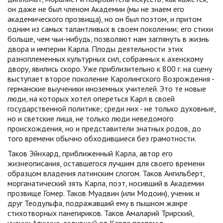
он даже не был членом Академии (мы не знаем его
академического прозвища), но он был поэтом, и притом
одним из самых талантливых в своем поколении; его стихи
больше, чем чьи-нибудь, позволяют нам заглянуть в жизнь
двора и империи Карла. Плоды деятельности этих
разноплеменных культурных сил, собранных к ахенскому
двору, явились скоро. Уже приблизительно к 800 г. на сцену
выступает второе поколение Каролингского Возрождения -
германские выученики иноземных учителей. Это те новые
люди, на которых хотел опереться Карл в своей
государственной политике; среди них - не только духовные,
но и светские лица, не только люди неведомого
происхождения, но и представители знатных родов, до
того времени обычно обходившиеся без грамотности.
Таков Эйнхард, приближенный Карла, автор его
жизнеописания, оставшегося лучшим для своего времени
образцом владения латинским слогом. Таков Ангильберт,
морганатический зять Карла, поэт, носивший в Академии
прозвище Гомер. Таков Муадвин (или Модоин), ученик и
друг Теодульфа, подражавший ему в пышном жанре
стихотворных панегириков. Таков Амаларий Трирский,