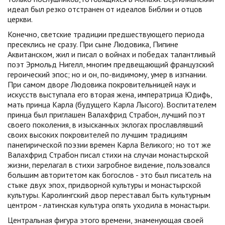
идеал был резко отстранен от идеалов Библии и отцов
церкви.
Конечно, светские традиции предшествующего периода
пресеклись не сразу. При сыне Людовика, Пипине
Аквитанском, жил и писал о войнах и победах талантливый
поэт Эрмольд Нигелл, многим предвещающий французский
героический эпос; но и он, по-видимому, умер в изгнании.
При самом дворе Людовика покровительницей наук и
искусств выступала его вторая жена, императрица Юдифь,
мать принца Карла (будущего Карла Лысого). Воспитателем
принца был приглашен Валахфрид Страбон, лучший поэт
своего поколения, в изысканных эклогах прославлявший
своих высоких покровителей по лучшим традициям
панегирической поэзии времен Карла Великого; но тот же
Валахфрид Страбон писал стихи на случаи монастырской
жизни, перелагал в стихи загробное видение, пользовался
большим авторитетом как богослов - это был писатель на
стыке двух эпох, придворной культуры и монастырской
культуры. Каролингский двор переставал быть культурным
центром - латинская культура опять уходила в монастыри.
Центральная фигура этого времени, знаменующая своей