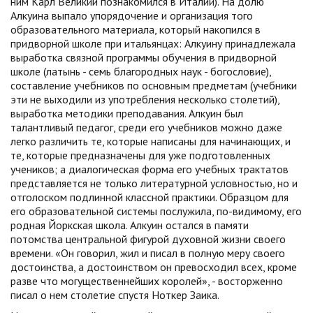
ним Карл Великий познакомился в Италии). На долю
Алкуина выпало упорядочение и организация того
образовательного материала, который накопился в
придворной школе при итальянцах: Алкуину принадлежала
выработка связной программы обучения в придворной
школе (латынь - семь благородных наук - богословие),
составление учебников по основным предметам (учебники
эти не выходили из употребления несколько столетий),
выработка методики преподавания. Алкуин был
талантливый педагог, среди его учебников можно даже
легко различить те, которые написаны для начинающих, и
те, которые предназначены для уже подготовленных
учеников; а диалогическая форма его учебных трактатов
представляется не только литературной условностью, но и
отголоском подлинной классной практики. Образцом для
его образовательной системы послужила, по-видимому, его
родная Йоркская школа. Алкуин остался в памяти
потомства центральной фигурой духовной жизни своего
времени. «Он говорил, жил и писал в полную меру своего
достоинства, а достоинством он превосходил всех, кроме
разве что могущественнейших королей», - восторженно
писал о нем столетие спустя Ноткер Заика.