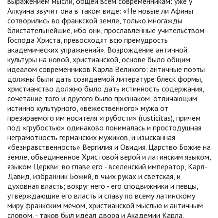
выражением мысли, общей всем современникам: уже у
Алкуина звучит она в таком виде: «Не новые ли Афины
сотворились во франкской земле, только многажды
блистательнейшие, ибо они, прославленные учительством
Господа Христа, превосходят всю премудрость
академических упражнений». Возрождение античной
культуры на новой, христианской, основе было общим
идеалом современников Карла Великого: античные поэты
должны были дать созидаемой литературе блеск формы,
христианство должно было дать истинность содержания,
сочетание того и другого было признаком, отличающим
истинно культурного, «вежественного» мужа от
презираемого им носителя «грубости» (rusticitas), причем
под «грубостью» одинаково понималась и простодушная
неграмотность германских мужиков, и изысканная
«безнравственность» Вергилия и Овидия. Царство Божие на
земле, объединенное Христовой верой и латинским языком,
языком Церкви; во главе его - вселенский император, Карл-
Давид, избранник Божий, в чьих руках и светская, и
духовная власть; вокруг него - его сподвижники и певцы,
утверждающие его власть и славу по всему латинскому
миру франкским мечом, христианской мыслью и античным
словом, - таков был идеал двора и Академии Карла.