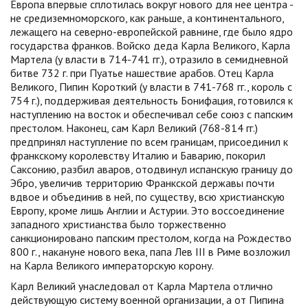
Европа впервые сплотилась вокруг нового для нее центра -
не средиземноморского, как раньше, а континентального,
лежащего на северно-европейской равнине, где было ядро
государства франков. Войско деда Карла Великого, Карла
Мартела (у власти в 714-741 гг.), отразило в семидневной
битве 732 г. при Пуатье нашествие арабов. Отец Карла
Великого, Пипин Короткий (у власти в 741-768 гг., король с
754 г.), поддерживая деятельность Бонифация, готовился к
наступлению на восток и обеспечивал себе союз с папским
престолом. Наконец, сам Карл Великий (768-814 гг.)
предпринял наступление по всем границам, присоединил к
франкскому королевству Италию и Баварию, покорил
Саксонию, разбил аваров, отодвинул испанскую границу до
Эбро, увеличив территорию Франкской державы почти
вдвое и объединив в ней, по существу, всю христианскую
Европу, кроме лишь Англии и Астурии. Это воссоединение
западного христианства было торжественно
санкционировано папским престолом, когда на Рождество
800 г., накануне нового века, папа Лев III в Риме возложил
на Карла Великого императорскую корону.
Карл Великий унаследовал от Карла Мартела отлично
действующую систему военной организации, а от Пипина