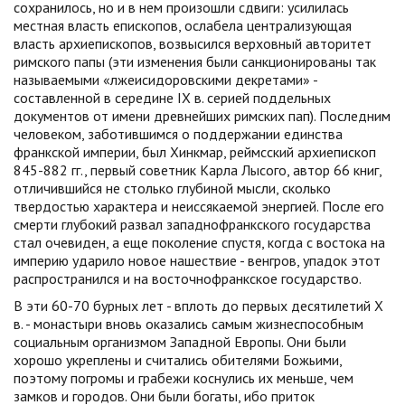
сохранилось, но и в нем произошли сдвиги: усилилась
местная власть епископов, ослабела централизующая
власть архиепископов, возвысился верховный авторитет
римского папы (эти изменения были санкционированы так
называемыми «лжеисидоровскими декретами» -
составленной в середине IX в. серией поддельных
документов от имени древнейших римских пап). Последним
человеком, заботившимся о поддержании единства
франкской империи, был Хинкмар, реймсский архиепископ
845-882 гг., первый советник Карла Лысого, автор 66 книг,
отличившийся не столько глубиной мысли, сколько
твердостью характера и неиссякаемой энергией. После его
смерти глубокий развал западнофранкского государства
стал очевиден, а еще поколение спустя, когда с востока на
империю ударило новое нашествие - венгров, упадок этот
распространился и на восточнофранкское государство.
В эти 60-70 бурных лет - вплоть до первых десятилетий X
в. - монастыри вновь оказались самым жизнеспособным
социальным организмом Западной Европы. Они были
хорошо укреплены и считались обителями Божьими,
поэтому погромы и грабежи коснулись их меньше, чем
замков и городов. Они были богаты, ибо приток