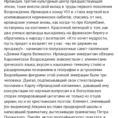
Ирландия, третий культурный центр предшествующей
эпохи, тоже внесла свой вклад в труды первого поколения
Возрождения. Ирландия к концу VIII в. стала жертвой все
усиливавшихся норманнских набегов; спасаясь от них,
ирландские ученые вновь, как когда-то при Колумбане,
потянулись на континент. Красочной легендой о том, как
два ученых ирландца высадились на франкском берегу и
обратились к народу с возгласом: «Кто хочет мудрости,
пусть придет и возьмет ее у нас - мы ее держим на
продажу!» - начинаются полусказочные санкт-галленские
«Деяния Карла Великого». Ирландским эмигрантам обязано
Каролингское Возрождение знакомством с элементами
греческого языка, вкусом к изысканно-темному стилю и
расширенными познаниями в географии и астрономии.
Виднейшими фигурами этой ученой эмиграции были три
человека: Дунгал, подписывавший свои стихотворные
послания к Карлу «Ирландский изгнанник», дававший ему
консультации по научным вопросам и в богословских
спорах оперировавший цитатами не только из отцов
церкви, но и из христианских поэтов; Клемент, сменивший
(по-видимому) Алкуина во главе придворной школы и
написавший грамматику, вытеснившую грамматику Петра
Пизанского; Дикуйл, автор географического трактата, в