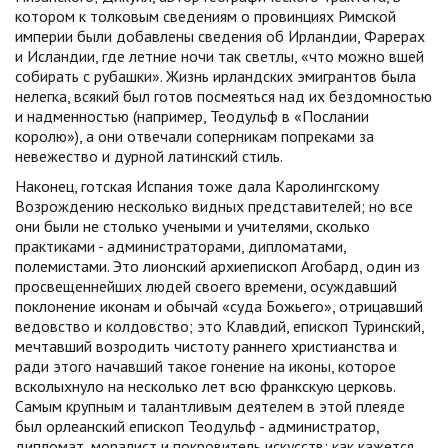
котором к толковым сведениям о провинциях Римской
империи были добавлены сведения об Ирландии, Фарерах
и Исландии, где летние ночи так светлы, «что можно вшей
собирать с рубашки». Жизнь ирландских эмигрантов была
нелегка, всякий был готов посмеяться над их бездомностью
и надменностью (например, Теодульф в «Послании
королю»), а они отвечали соперникам попреками за
невежество и дурной латинский стиль.
Наконец, готская Испания тоже дала Каролингскому
Возрождению несколько видных представителей; но все
они были не столько учеными и учителями, сколько
практиками - администраторами, дипломатами,
полемистами. Это лионский архиепископ Агобард, один из
просвещеннейших людей своего времени, осуждавший
поклонение иконам и обычай «суда Божьего», отрицавший
ведовство и колдовство; это Клавдий, епископ Туринский,
мечтавший возродить чистоту раннего христианства и
ради этого начавший такое гонение на иконы, которое
всколыхнуло на несколько лет всю франкскую церковь.
Самым крупным и талантливым деятелем в этой плеяде
был орлеанский епископ Теодульф - администратор,
дипломат, моралист и покровитель искусств; как кажется,