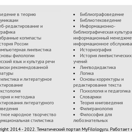
ведение в теорию
Библиографоведение
уникации
Библиотековедение
еб-редактирование и
Информационно-
графика
библиографическая культура
збранные копипасты
информационный менеджме
стория России
информационное обслужива
омпьютерная лингвистика
Историография
сновы филологии
История лингвистических
усский язык и культура речи
учений
писки рекомендованной
Лингводидактика
ратуры
Логика
тилистика и литературное
Основы корректуры и
ктирование
редактирования текста
екстология
Психология и педагогика
еория и методика
Словарики
ктирования литературного
Теория книговедения
зведения
Филигранология
стное народное творчество
Философия для
ункциональная стилистика
любознательных
right 2014 - 2022. Тематический портал MyFilology.ru. Работает