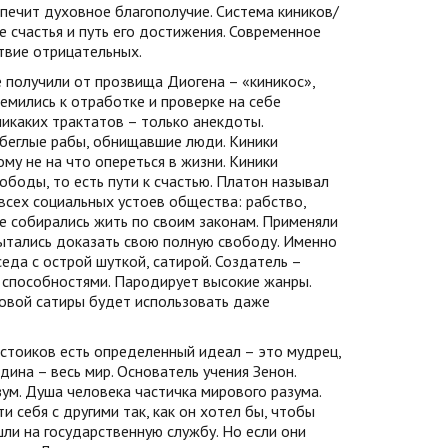
спечит духовное благополучие. Система киников/
е счастья и путь его достижения. Современное
твие отрицательных.
е получили от прозвища Диогена – «киникос»,
емились к отработке и проверке на себе
никаких трактатов – только анекдоты.
 беглые рабы, обнищавшие люди. Киники
у не на что опереться в жизни. Киники
боды, то есть пути к счастью. Платон называл
всех социальных устоев общества: рабство,
де собирались жить по своим законам. Применяли
Пытались доказать свою полную свободу. Именно
еда с острой шуткой, сатирой. Создатель –
 способностями. Пародирует высокие жанры.
пповой сатиры будет использовать даже
У стоиков есть определенный идеал – это мудрец,
дина – весь мир. Основатель учения Зенон.
зум. Душа человека частичка мирового разума.
 себя с другими так, как он хотел бы, чтобы
шли на государственную службу. Но если они