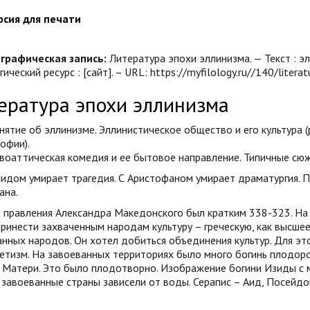
рсия для печати
графическая запись:
Литература эпохи эллинизма. — Текст : э
ический ресурс : [сайт]. – URL: https://myfilology.ru//140/litera
ература эпохи эллинизма
нятие об эллинизме. Эллинистическое общество и его культура 
офии).
воаттическая комедия и ее бытовое направление. Типичные сю
идом умирает трагедия. С Аристофаном умирает драматургия. П
ана.
правления Александра Македонского был кратким 338-323. На 
ринести захваченным народам культуру – греческую, как высшее
нных народов. Он хотел добиться объединения культур. Для эт
етизм. На завоеванных территориях было много богинь плодоро
Матери. Это было плодотворно. Изображение богини Изиды с мл
завоеванные страны зависели от воды. Серапис – Аид, Посейдон