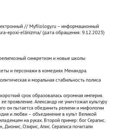
лектронный // Myfilology.ru – информационный
tura-epoxi-ellinizma/ (дата обращения: 9.12.2023)
(религиозный синкретизм и новые школы
жеты и персонажи в комедиях Менандра.
олитическая и моральная стабильность полиса
короткий срок образовалась огромная империя.
 ее проявление. Александр не уничтожал культуру
ого он пытается обединить религии и мифологии
дия и любви – объединение в культ Великой
аденцем на руках. Второй пример: бог Серапис.
, Дионис, Озирис, Апис. Сераписа почитали