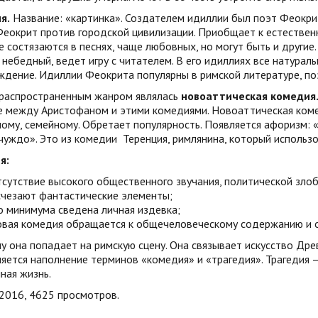
я.
Название: «картинка». Создателем идиллии был поэт Феокрит
Феокрит против городской цивилизации. Приобщает к естественн
 состязаются в песнях, чаще любовных, но могут быть и другие.
 небедный, ведет игру с читателем. В его идиллиях все натуральн
дение. Идиллии Феокрита популярны в римской литературе, поэ
распространенным жанром являлась
новоаттическая комедия
е между Аристофаном и этими комедиями. Новоаттическая комед
ому, семейному. Обретает популярность. Появляется афоризм: «
чуждо». Это из комедии Теренция, римлянина, который использ
я:
тсутствие высокого общественного звучания, политической зло
счезают фантастические элементы;
о минимума сведена личная издевка;
овая комедия обращается к общечеловеческому содержанию и 
 она попадает на римскую сцену. Она связывает искусство Дре
яется наполнение терминов «комедия» и «трагедия». Трагедия 
ная жизнь.
.2016, 4625 просмотров.