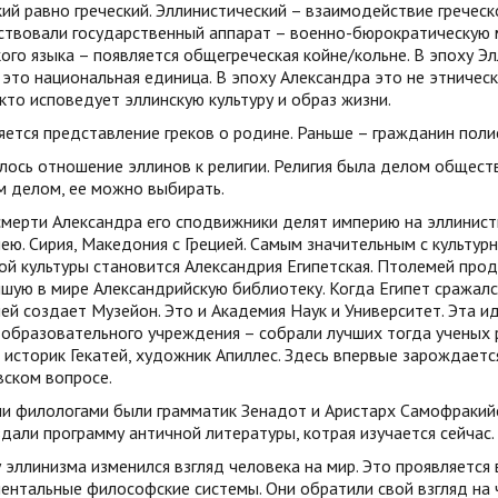
ий равно греческий. Эллинистический – взаимодействие греческо
ствовали государственный аппарат – военно-бюрократическую
ого языка – появляется общегреческая койне/кольне. В эпоху Э
это национальная единица. В эпоху Александра это не этническ
кто исповедует эллинскую культуру и образ жизни.
ется представление греков о родине. Раньше – гражданин полис
ось отношение эллинов к религии. Религия была делом обществ
м делом, ее можно выбирать.
мерти Александра его сподвижники делят империю на эллинисти
ю. Сирия, Македония с Грецией. Самым значительным с культурн
ой культуры становится Александрия Египетская. Птолемей про
шую в мире Александрийскую библиотеку. Когда Египет сражалс
й создает Музейон. Это и Академия Наук и Университет. Эта ид
-образовательного учреждения – собрали лучших тогда ученых 
 историк Гекатей, художник Апиллес. Здесь впервые зарождаетс
вском вопросе.
 филологами были грамматик Зенадот и Аристарх Самофракийск
дали программу античной литературы, котрая изучается сейчас.
 эллинизма изменился взгляд человека на мир. Это проявляется
нтальные философские системы. Они обратили свой взгляд на ч