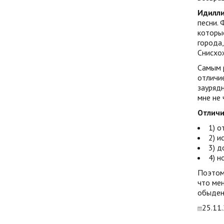
Идилли
песни. 
которые
города,
Снисхож
Самым 
отличи
заурядн
мне не 
Отличи
1) о
2) и
3) д
4) н
Поэтому
что мен
обыден
25.11