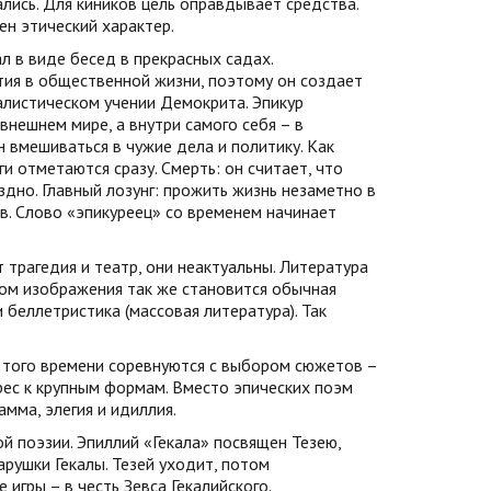
лись. Для киников цель оправдывает средства.
ен этический характер.
л в виде бесед в прекрасных садах.
тия в общественной жизни, поэтому он создает
алистическом учении Демокрита. Эпикур
внешнем мире, а внутри самого себя – в
 вмешиваться в чужие дела и политику. Как
ги отметаются сразу. Смерть: он считает, что
оздно. Главный лозунг: прожить жизнь незаметно в
тв. Слово «эпикуреец» со временем начинает
трагедия и театр, они неактуальны. Литература
том изображения так же становится обычная
 беллетристика (массовая литература). Так
 того времени соревнуются с выбором сюжетов –
рес к крупным формам. Вместо эпических поэм
мма, элегия и идиллия.
 поэзии. Эпиллий «Гекала» посвящен Тезею,
арушки Гекалы. Тезей уходит, потом
 игры – в честь Зевса Гекалийского.