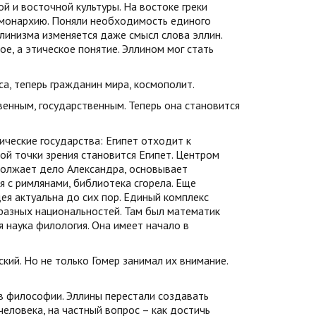
й и восточной культуры. На востоке греки
 монархию. Поняли необходимость единого
ллинизма изменяется даже смысл слова эллин.
ое, а этическое понятие. Эллином мог стать
а, теперь гражданин мира, космополит.
енным, государственным. Теперь она становится
ческие государства: Египет отходит к
ой точки зрения становится Египет. Центром
должает дело Александра, основывает
я с римлянами, библиотека сгорела. Еще
ея актуальна до сих пор. Единый комплекс
разных национальностей. Там был математик
я наука филология. Она имеет начало в
ий. Но не только Гомер занимал их внимание.
 в философии. Эллины перестали создавать
еловека, на частный вопрос – как достичь