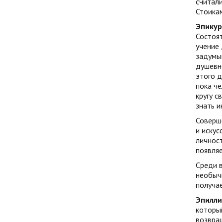
считали
Стоикам
Эпикур
Состоят
учение 
задумыв
душевно
этого д
пока че
кругу с
знать и
Соверше
и искус
личност
появляе
Среди 
необычн
получае
Эпилли
который
возвращ