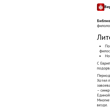
Ве
Библио
филолог
Лит
По
филос
Но
С Еврип
подорв
Период 
Хотел п
завоева
– синкр
Единой 
Многие 
везде.