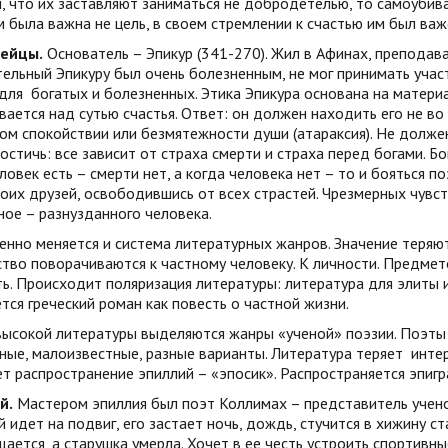
, что их заставляют заниматься не добродетелью, то самоубива
 была важна не цель, в своем стремлении к счастью им был важ
ейцы.
Основатель – Эпикур (341-270). Жил в Афинах, преподава
ельный Эпикуру был очень болезненным, не мог принимать учас
для богатых и болезненных. Этика Эпикура основана на матери
ается над сутью счастья. Ответ: он должен находить его не во 
м спокойствии или безмятежности души (атараксия). Не должен
остичь: все зависит от страха смерти и страха перед богами. Бо
ловек есть – смерти нет, а когда человека нет – то и бояться п
воих друзей, освободившись от всех страстей. Чрезмерных чувс
ное – разнузданного человека.
нно меняется и система литературных жанров. Значение теряют 
ство поворачиваются к частному человеку. К личности. Предме
ь. Происходит поляризация литературы: литература для элиты и
тся греческий роман как повесть о частной жизни.
высокой литературы выделяются жанры «ученой» поэзии. Поэты
ые, малоизвестные, разные варианты. Литература теряет инте
т распространение эпиллий – «эпосик». Распространяется эпигра
й.
Мастером эпиллия был поэт Коллимах – представитель ученой
 идет на подвиг, его застает ночь, дождь, стучится в хижину ст
ается, а старушка умерла. Хочет в ее честь устроить спортивные