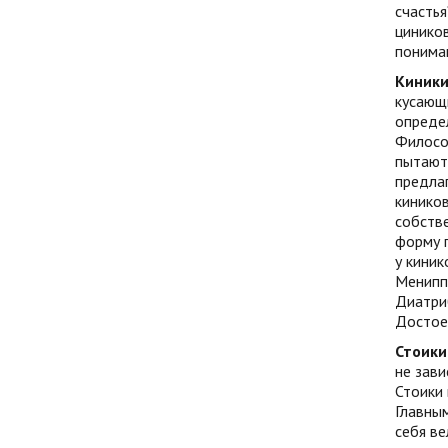
счастья
циников
пониман
Киник
кусающи
определ
Философ
пытаютс
предлаг
киников
собстве
форму п
у киник
Менипп
Диатриб
Достоев
Стоики
не зави
Стоики 
Главным
себя ве