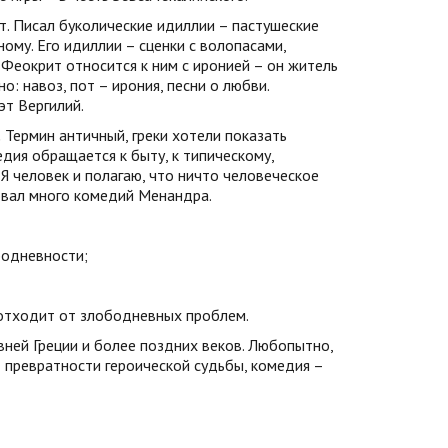
. Писал буколические идиллии – пастушеские
ому. Его идиллии – сценки с волопасами,
 Феокрит относится к ним с иронией – он житель
о: навоз, пот – ирония, песни о любви.
т Вергилий.
.
Термин античный, греки хотели показать
ия обращается к быту, к типическому,
Я человек и полагаю, что ничто человеческое
овал много комедий Менандра.
бодневности;
отходит от злободневных проблем.
вней Греции и более поздних веков. Любопытно,
– превратности героической судьбы, комедия –