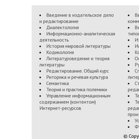
Введение в издательское дело
В
и редактирование
комм
Диалектология
В
Информационно-аналитическая
типо
деятельность
И
История мировой литературы
И
Кодикология
К
Литературоведение и теория
О
литературы
Р
Редактирование. Общий курс
С
Риторика и речевая культура
лите
Семантика
С
Теория и практика полемики
реда
Управление информационным
Т
содержанием (контентом)
Т
Интернет-ресурсов
реда
прои
У
Ф
© Copy