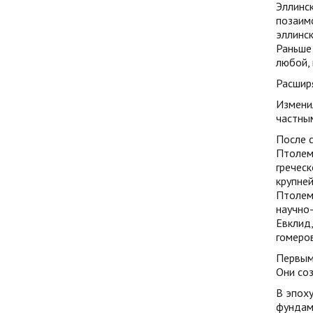
Эллинск
позаим
эллинск
Раньше 
любой, 
Расширя
Изменил
частны
После с
Птолеме
греческ
крупней
Птолеме
научно
Евклид,
гомеро
Первыми
Они соз
В эпоху
фундаме