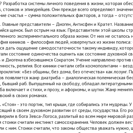
? Разработка системы личного поведения в жизни, которая обе
, стоиков и эпикурейцев. Они прежде всего определяют значени
ие счастья – сумма положительных факторов, а тогда – отсутс
и
. Главные представители – Диоген, Антисфен и Кратет. Названи
йся щенок. Был острым на язык. Представители этой школы стр
енного экспериментального образа жизни. От них не осталось 
ия киников – философия людей, извергнутых из жизни полиса:
я дать ощущение самодостаточности такому индивиду, котором
али состояние одиночества оценить как состояние духовной сво
 и Диогена взбесившимся Сократом. Учение направлено против 
нность, религия. Все киники считали себя космополитами – вез
роклятия: «Без общины, без дома, без отечества» как лозунг. 
ов появляется жанр диатриба – диалогическая полемическая бес
, бывший раб. Выпущенный на свободу, обладал литературными
а включает и стихи, и прозу, и афоризмы, и шутки. Жанр мени
ский в своих романах.
.
«Стоя» - это портик, тип крыши, где собирались эти мудрецы. 
сящий в своем духовном развитии от среды, государства. Его ро
верили в бога Зевса-Логоса, разлитый во всем мире мировой ра
 стоики считали инстинкт самосохранения. Человек должен вести
ли с ним. Стоики считали, что законы общества уважать нужно, 