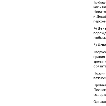
Трубаду
как к 
Новатор
и Дево
персон
4) Цен
порожда
любыми
5) Осн
Творче
правил 
зрения
обязат
Поэзия
важном 
Прованс
Посылки
содержи
Однако 