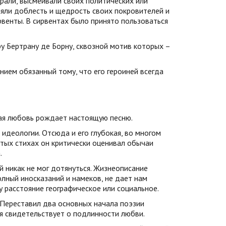
рали, высмеивали своих политических или
яли доблесть и щедрость своих покровителей и
рвенты. В сирвентах было принято пользоваться
у Бертрану де Борну, сквозной мотив которых –
нием обязанный тому, что его героиней всегда
щая любовь рождает настоящую песню.
идеологии. Отсюда и его глубокая, во многом
ватых стихах он критически оценивал обычаи
.
й никак не мог дотянуться. Жизнеописание
олный иносказаний и намеков, не дает нам
 расстояние географическое или социальное.
. Переставил два основных начала поэзии
я свидетельствует о подлинности любви.