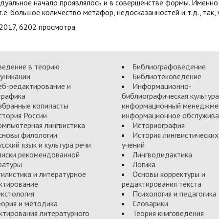
дуальное начало проявлялось и в совершенстве формы. Именно
 т.е. большое количество метафор, недосказанностей и т.д., так
.2017, 6202 просмотра.
ведение в теорию
Библиографоведение
уникации
Библиотековедение
еб-редактирование и
Информационно-
графика
библиографическая культура
збранные копипасты
информационный менеджме
стория России
информационное обслужива
омпьютерная лингвистика
Историография
сновы филологии
История лингвистических
усский язык и культура речи
учений
писки рекомендованной
Лингводидактика
ратуры
Логика
тилистика и литературное
Основы корректуры и
ктирование
редактирования текста
екстология
Психология и педагогика
еория и методика
Словарики
ктирования литературного
Теория книговедения