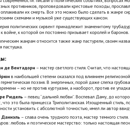
 современности: писали о политических событиях, вопросах мо
озных противников, проповедовали крестовые походы, прославл
 оплакивали их смерть. Все это можно было сделать в жанре си
ескими схемами и музыкой уже существующих кансон.
ерия политических сирвент принадлежит знаменитому трубадур
к войне, к которой он постоянно призывает королей и баронов.
гическим жанрам относится также жанр пастурели, своим назва
я пастушка.
ы:
н де Вентадорн
– мастер светлого стиля. Считал, что настоя
брюн
в наибольшей степени оказался под влиянием религиозной 
 герметическая поэзия. В энергичных, порой даже слегка грубо
времени – но не против куртуазии, а наоборот, против ее упадка
ре Рюдель
– певец “дальней любви”. Воспевал Даму, до которо
, что это была принцесса Триполитанская. Изощренный стиль, п
ости установить с абсолютной точностью, имел ли автор ввиду
 Даниэль
– слава очень трудного поэта, мастер темного стиля
ров: любовь и поэтическое мастерство: только настоящая песн