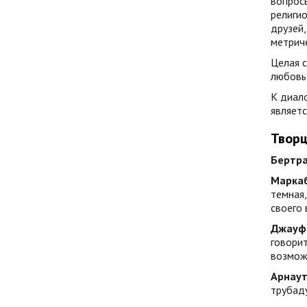
вопросы
религи
друзей,
метрич
Целая с
любовь 
К диало
являетс
Творц
Бертра
Марка
темная,
своего 
Джауф
говорит
возможн
Арнаут
трубаду