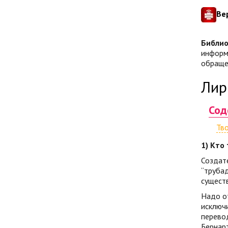
Ве
Библио
информа
обращен
Лир
Сод
Тв
1) Кто
Создате
“трубад
существ
Надо от
исключи
перево
Бернарт