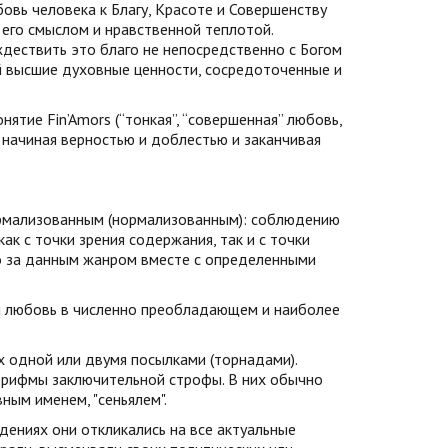
бовь человека к Благу, Красоте и Совершенству
его смыслом и нравственной теплотой.
дествить это благо не непосредственно с Богом
 высшие духовные ценности, сосредоточенные и
ятие Fin’Amors (“тонкая”, “совершенная” любовь,
 начиная верностью и доблестью и заканчивая
ормализованным (нормализованным): соблюдению
к с точки зрения содержания, так и с точки
о за данным жанром вместе с определенными
и любовь в численно преобладающем и наиболее
х одной или двумя посылками (торнадами).
и рифмы заключительной строфы. В них обычно
ным именем, "сеньялем".
дениях они откликались на все актуальные