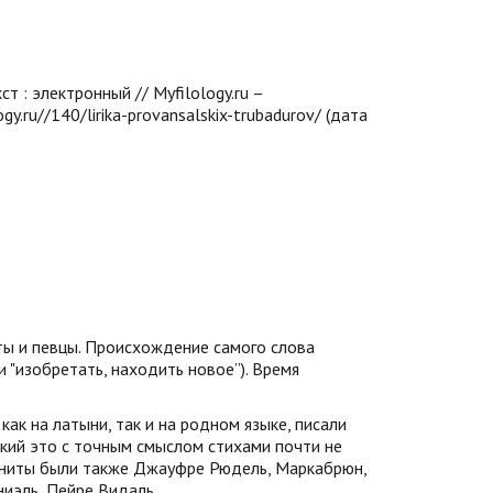
т : электронный // Myfilology.ru –
y.ru//140/lirika-provansalskix-trubadurov/ (дата
ты и певцы. Происхождение самого слова
ии "изобретать, находить новое”). Время
как на латыни, так и на родном языке, писали
ский это с точным смыслом стихами почти не
мениты были также Джауфре Рюдель, Маркабрюн,
ниэль, Пейре Видаль.