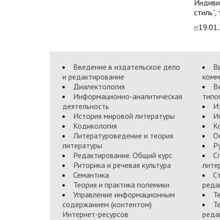
Индиви
стиль”,
19.01
Введение в издательское дело
В
и редактирование
комм
Диалектология
В
Информационно-аналитическая
типо
деятельность
И
История мировой литературы
И
Кодикология
К
Литературоведение и теория
О
литературы
Р
Редактирование. Общий курс
С
Риторика и речевая культура
лите
Семантика
С
Теория и практика полемики
реда
Управление информационным
Т
содержанием (контентом)
Т
Интернет-ресурсов
реда