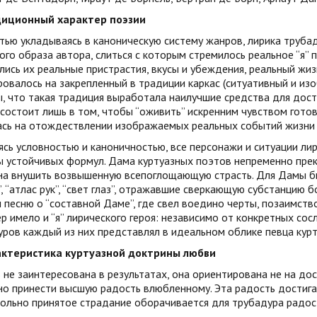
диционный характер поэзии
ью укладываясь в каноническую систему жанров, лирика трубад
го образа автора, слиться с которым стремилось реальное “я” 
ись их реальные пристрастия, вкусы и убеждения, реальный жи
овалось на закрепленный в традиции каркас (ситуативный и из
, что такая традиция выработала наилучшие средства для дос
состоит лишь в том, чтобы “оживить” искренним чувством гото
ась на отождествлении изображаемых реальных событий жизни 
сь условностью и каноничностью, все персонажи и ситуации л
ы устойчивых формул. Дама куртуазных поэтов непременно прек
на внушить возвышенную всепоглощающую страсть. Для Дамы бы
, “атлас рук”, “свет глаз”, отражавшие сверкающую субстанцию
 песню о “составной Даме”, где свел воедино черты, позаимств
р имело и “я” лирического героя: независимо от конкретных сос
ров каждый из них представлял в идеальном облике певца курт
актеристика куртуазной доктрины любви
не заинтересована в результатах, она ориентирована не на до
о принести высшую радость влюбленному. Эта радость достига
ольно принятое страдание оборачивается для трубадура радос