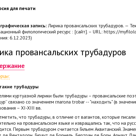
рсия для печати
графическая запись:
Лирика провансальских трубадуров. — Текс
ционный филологический ресурс : [сайт]. – URL: https://myfilolog
ия: 6.12.2023)
ика провансальских трубадуров
ержание
орцы:
 такие трубадуры
лями куртуазной лирики были трубадуры – провансальские поэ
ур” связано со значением глагола trobar -- "находить" (в значен
ования – XI-XIII вв.
метить, что трубадуры, в отличие от вагантов, которые писали 
тельно на провансальском языке и извращались так, что на рус
дится. Первым трубадуром считается Гильем Аквитанский. Зна
 де Вентадорн, Гираут де Борнель, Бертран де Борн, Арнаут Да