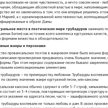
ры воспевали не свою чувственность, а нечто совсем иное - лю
началам, обладающим абсолютной властью в мире, наполняющим 
ство же их заключалось в том, что они впервые решились отож
й Марией, а с идеализированной женственностью, воплощающей
ифицированные в образе Дамы.
тральное место в поэтическом мире трубадуров
занимало пон
емая Богом) как источник всего комплекса куртуазных качеств,
 формами вежества и обходительности.
овные жанры и персонажи
ство провансальских поэтов в жанровом плане было весьма ф
написания произведения придавалось очень большое значение, ка
 формы. При этом нередко содержание песен бывало закреплен
ельными композиционными элементами.
 трубадуров – по преимуществу любовная. Трубадуры воспевал
по своему значению жанре куртуазной песни, или кансоны
альская кансона обычно сдержит в себе 5-7 строф, замыкаемы
 состоят из 3-4 стихов, повторяющих метрическую структуру 
тся указание на адресата песни, часто – зашифрованного услов
трубадуры воспевали не только любовь и дам. В своих произве