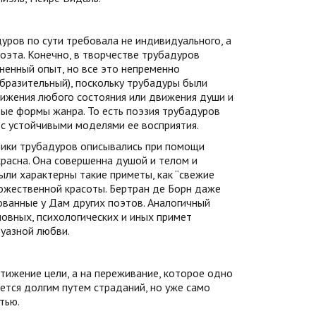
уров по сути требовала не индивидуального, а
поэта. Конечно, в творчестве трубадуров
зненный опыт, но все это непременно
образительный), поскольку трубадуры были
тижения любого состояния или движения души и
вые формы жанра. То есть поэзия трубадуров
с устойчивыми моделями ее восприятия.
ирики трубадуров описывались при помощи
расна. Она совершенна душой и телом и
ли характерны такие приметы, как “свежие
 божественной красоты. Бертран де Борн даже
ованные у Дам других поэтов. Аналогичный
ловных, психологических и иных примет
уазной любви.
стижение цели, а на переживание, которое одно
ется долгим путем страданий, но уже само
тью.