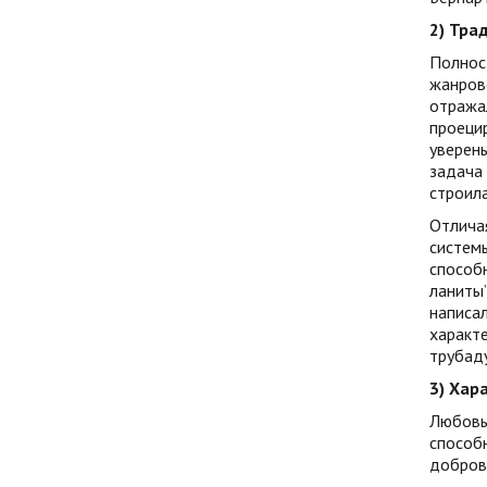
2) Тра
Полност
жанрово
отражал
проецир
уверены
задача 
строил
Отличая
систем
способ
ланиты”
написал
характе
трубаду
3) Хар
Любовь 
способн
добров