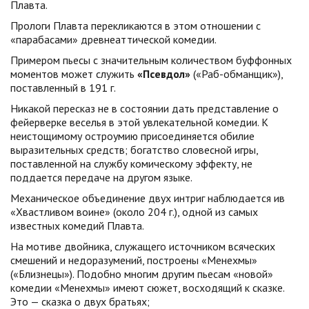
Плавта.
Прологи Плавта перекликаются в этом отношении с
«парабасами» древнеаттической комедии.
Примером пьесы с значительным количеством буффонных
моментов может служить
«Псевдол»
(«Раб-обманщик»),
поставленный в 191 г.
Никакой пересказ не в состоянии дать представление о
фейерверке веселья в этой увлекательной комедии. К
неистощимому остроумию присоединяется обилие
выразительных средств; богатство словесной игры,
поставленной на службу комическому эффекту, не
поддается передаче на другом языке.
Механическое объединение двух интриг наблюдается ив
«Хвастливом воине» (около 204 г.), одной из самых
известных комедий Плавта.
На мотиве двойника, служащего источником всяческих
смешений и недоразумений, построены «Менехмы»
(«Близнецы»). Подобно многим другим пьесам «новой»
комедии «Менехмы» имеют сюжет, восходящий к сказке.
Это — сказка о двух братьях;