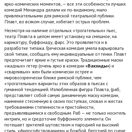
ярко-комических моментов, — все эти особенности лучших
комедий Менандра делали их по-видимому, мало
привлекательными для римской театральной публики.
Плавт, во всяком случае, избегает острых проблем.
Несмотря на наличие отдельных «трогательных» пьес,
театр Плавта в целом имеет установку на смешное, на
карикатуру, буффонаду, фарс. Это проявляется и в
разработке типажа. Греческая комедия умела варьировать
свой типаж, сообщать ему индивидуальные оттенки. Плавт
предпочитает яркие и густые краски. Традиционные маски
«жадных» гетер (очень ярко в комедии
«Вакхиды»
) и
«сварливых» жен были комически острее и
мировоззренчески ближе римской публике, чем
«трогательные» варианты этих образов в пьесах с
гуманной тенденцией. Излюбленная фигура Плавта, (раб,
представляет собой самую динамичную маску комедии,
наименее стесненную в своих поступках, словах и жестах
требованиями степенности и пристойности,
предъявлявшимися к свободным. Раб — не только носитель
интриги, но и средоточие буффонного элемента. Он
потешает зрителей шутовством и пародией на высокий
стиль, «философствованием» и божбой, беготней по сцене