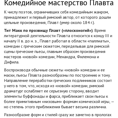
Комедийное мастерство Плавта
К числу поэтов, ограничивших себя комедийным жанром,
принадлежит и первый римский автор, от которого дошли
цельные произведения, Плавт (умер около 184 г.).
Тит Макк по прозвищу Плавт («плосконогий»)
. Время
литературной деятельности Плавта относится к концу III и
началу II в. до н. э., Плавт работал в области «паллиаты»,
комедии с греческим сюжетом, переделывая для римской
сцены греческие пьесы, главным образом произведения
мастеров «новой» комедии, Менандра, Филемона и
Дифила.
Воспроизводя обычные сюжеты «новой» комедии и ее
маски, пьесы Плавта разнообразны по построению и тону.
Направление переработки греческих подлинников состоит
у него в том, что, исходя из «новой» комедии, римский
драматург ослабляет ее серьезную сторону, вводит
элементы буффонады и фарса, приближает свои пьесы к
более примитивным «низовым» формам комической игры, —
но степень этого приближения бывает весьма различна.
Разнообразие форм и стилей сразу же заметно в прологах