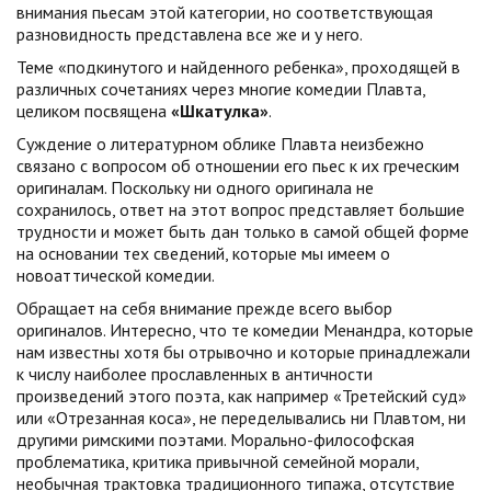
внимания пьесам этой категории, но соответствующая
разновидность представлена все же и у него.
Теме «подкинутого и найденного ребенка», проходящей в
различных сочетаниях через многие комедии Плавта,
целиком посвящена
«Шкатулка»
.
Суждение о литературном облике Плавта неизбежно
связано с вопросом об отношении его пьес к их греческим
оригиналам. Поскольку ни одного оригинала не
сохранилось, ответ на этот вопрос представляет большие
трудности и может быть дан только в самой общей форме
на основании тех сведений, которые мы имеем о
новоаттической комедии.
Обращает на себя внимание прежде всего выбор
оригиналов. Интересно, что те комедии Менандра, которые
нам известны хотя бы отрывочно и которые принадлежали
к числу наиболее прославленных в античности
произведений этого поэта, как например «Третейский суд»
или «Отрезанная коса», не переделывались ни Плавтом, ни
другими римскими поэтами. Морально-философская
проблематика, критика привычной семейной морали,
необычная трактовка традиционного типажа, отсутствие