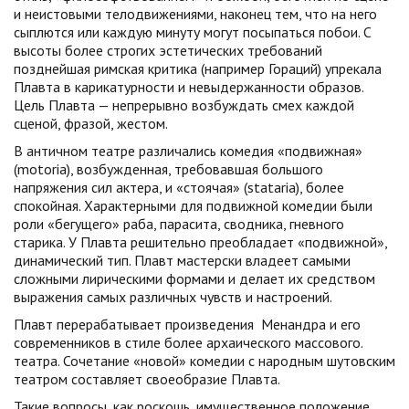
и неистовыми телодвижениями, наконец тем, что на него
сыплются или каждую минуту могут посыпаться побои. С
высоты более строгих эстетических требований
позднейшая римская критика (например Гораций) упрекала
Плавта в карикатурности и невыдержанности образов.
Цель Плавта — непрерывно возбуждать смех каждой
сценой, фразой, жестом.
В античном театре различались комедия «подвижная»
(motoria), возбужденная, требовавшая большого
напряжения сил актера, и «стоячая» (stataria), более
спокойная. Характерными для подвижной комедии были
роли «бегущего» раба, парасита, сводника, гневного
старика. У Плавта решительно преобладает «подвижной»,
динамический тип. Плавт мастерски владеет самыми
сложными лирическими формами и делает их средством
выражения самых различных чувств и настроений.
Плавт перерабатывает произведения Менандра и его
современников в стиле более архаического массового.
театра. Сочетание «новой» комедии с народным шутовским
театром составляет своеобразие Плавта.
Такие вопросы, как роскошь, имущественное положение