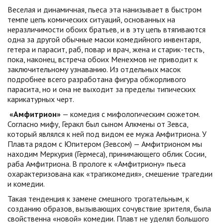
Веселая и динамичная, пьеса эта нанизывает в быстром
темпе цепь комических ситуаций, основанных на
неразличимости обоих братьев, и в эту цепь втягиваются
одна за другой обычные маски комедийного инвентаря,
гетера и парасит, раб, повар и врач, жена и старик-тесть,
пока, наконец, встреча обоих Менехмов не приводит к
заключительному узнаванию. Из отдельных масок
подробнее всего разработана фигура обжорливого
парасита, но и она не выходит за пределы типических
карикатурных черт.
«Амфитрион»
— комедия с мифологическим сюжетом.
Согласно мифу, Геракл был сыном Алкмены от Зевса,
который являлся к ней под видом ее мужа Амфитриона. У
Плавта рядом с Юпитером (Зевсом) — Амфитрионом мы
находим Меркурия (Гермеса), принимающего облик Сосии,
раба Амфитриона. В прологе к «Амфитриону» пьеса
охарактеризована как «трагикомедия», смешение трагедии
и комедии.
Такая тенденция к замене смешного трогательным, к
созданию образов, вызывающих сочувствие зрителя, была
свойственна «новой» комедии. Плавт не уделял большого