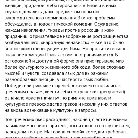
женщин, приданое, дебатировались в Риме и в иных
случаях делались даже предметом попыток
законодательного нормирования. Эти же проблемы
обсуждались в новоаттической комедии. Осуждение,
жажды накопления, тирады против роскоши и жен-
приданниц, отрицательное изображение ростовщичества,
возбуждавшего, «народную ненависть» — все это было
вполне животрепещущим для Рима. Но просветительное
значение комедии Плавта этим не ограничивается. В
осторожной и доступной форме она приоткрывала мир
более культурного жизненного обихода, более сложных
мыслей и чувств, создавала язык для выражения
разнообразных эмоций, в частности язык любви.
Победители-римляне с пренебрежением относились к
греческим нравам, «вести себя по-гречески» (pergraecari)
означало «распутничать», но римляне признавали
культурное превосходство греков и искали у них ответов
на вновь возникавшие культурные запросы.
Тон греческих пьес расходился, наконец, с эстетическими
навыками массового зрителя, воспитанного на шутовском,
народном театре. Материал «новой» комедии требовал
поэтому отбора и переработки, приспособления к