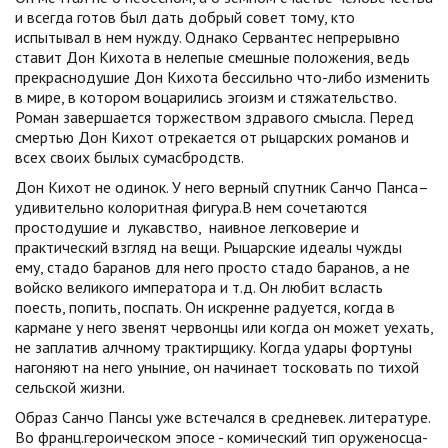
и всегда готов был дать добрый совет тому, кто
испытывал в нем нужду. Однако Сервантес непрерывно
ставит Дон Кихота в нелепые смешные положения, ведь
прекраснодушие Дон Кихота бессильно что-либо изменить
в мире, в котором воцарились эгоизм и стяжательство.
Роман завершается торжеством здравого смысла. Перед
смертью Дон Кихот отрекается от рыцарских романов и
всех своих былых сумасбродств.
Дон Кихот не одинок. У него верный спутник Санчо Панса–
удивительно колоритная фигура.В нем сочетаются
простодушие и лукавство, наивное легковерие и
практический взгляд на вещи. Рыцарские идеалы чужды
ему, стадо баранов для него просто стадо баранов, а не
войско великого императора и т.д. Он любит всласть
поесть, попить, поспать. Он искренне радуется, когда в
кармане у него звенят червонцы или когда он может уехать,
не заплатив алчному трактирщику. Когда удары фортуны
нагоняют на него уныние, он начинает тосковать по тихой
сельской жизни.
Образ Санчо Пансы уже встечался в средневек. литературе.
Во франц.героическом эпосе - комический тип оруженосца-