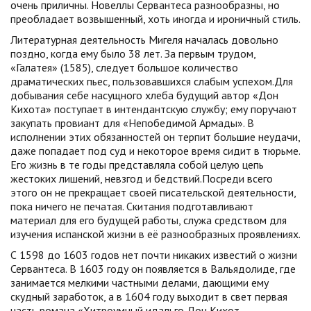
очень приличны. Новеллы Сервантеса разнообразны, но
преобладает возвышенный, хоть иногда и ироничный стиль.
Литературная деятельность Мигеля началась довольно
поздно, когда ему было 38 лет. За первым трудом,
«Галатея» (1585), следует большое количество
драматических пьес, пользовавшихся слабым успехом.Для
добывания себе насущного хлеба будущий автор «Дон
Кихота» поступает в интендантскую службу; ему поручают
закупать провиант для «Непобедимой Армады». В
исполнении этих обязанностей он терпит большие неудачи,
даже попадает под суд и некоторое время сидит в тюрьме.
Его жизнь в те годы представляла собой целую цепь
жестоких лишений, невзгод и бедствий.Посреди всего
этого он не прекращает своей писательской деятельности,
пока ничего не печатая. Скитания подготавливают
материал для его будущей работы, служа средством для
изучения испанской жизни в её разнообразных проявлениях.
С 1598 до 1603 годов нет почти никаких известий о жизни
Сервантеса. В 1603 году он появляется в Вальядолиде, где
занимается мелкими частными делами, дающими ему
скудный заработок, а в 1604 году выходит в свет первая
часть романа «Хитроумный идальго Дон Кихот