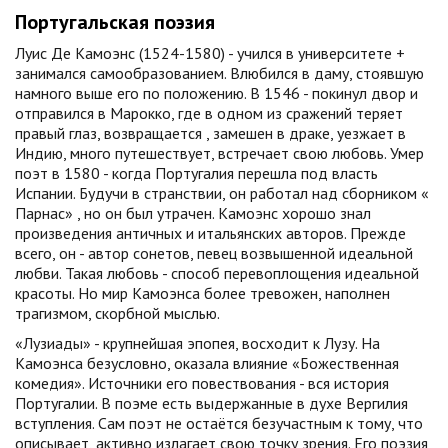
Португальская поэзия
Луис Де Камоэнс (1524-1580) - учился в университете +
занимался самообразованием. Влюбился в даму, стоявшую
намного выше его по положению. В 1546 - покинул двор и
отправился в Марокко, где в одном из сражений теряет
правый глаз, возвращается , замешен в драке, уезжает в
Индию, много путешествует, встречает свою любовь. Умер
поэт в 1580 - когда Португалия перешла под власть
Испании. Будучи в странствии, он работал над сборником «
Парнас» , но он был утрачен. Камоэнс хорошо знал
произведения античных и итальянских авторов. Прежде
всего, он - автор сонетов, певец возвышенной идеальной
любви. Такая любовь - способ перевоплощения идеальной
красоты. Но мир Камоэнса более тревожен, наполнен
трагизмом, скорбной мыслью.
«Лузиады» - крупнейшая эпопея, восходит к Лузу. На
Камоэнса безусловно, оказала влияние «Божественная
комедия». Источники его повествования - вся история
Португалии. В поэме есть выдержанные в духе Вергилия
вступления. Сам поэт не остаётся безучастным к тому, что
описывает, активно излагает свою точку зрения. Его поэзия