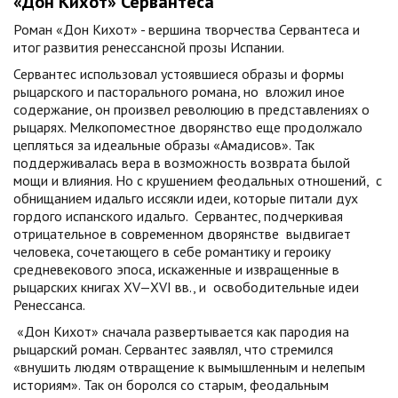
«Дон Кихот» Сервантеса
Роман «Дон Кихот» - вершина творчества Сервантеса и
итог развития ренессансной прозы Испании.
Сервантес использовал устоявшиеся образы и формы
рыцарского и пасторального романа, но вложил иное
содержание, он произвел революцию в представлениях о
рыцарях. Мелкопоместное дворянство еще продолжало
цепляться за идеальные образы «Амадисов». Так
поддерживалась вера в возможность возврата былой
мощи и влияния. Но с крушением феодальных отношений, с
обнищанием идальго иссякли идеи, которые питали дух
гордого испанского идальго. Сервантес, подчеркивая
отрицательное в современном дворянстве выдвигает
человека, сочетающего в себе романтику и героику
средневекового эпоса, искаженные и извращенные в
рыцарских книгах XV—XVI вв., и освободительные идеи
Ренессанса.
«Дон Кихот» сначала развертывается как пародия на
рыцарский роман. Сервантес заявлял, что стремился
«внушить людям отвращение к вымышленным и нелепым
историям». Так он боролся со старым, феодальным