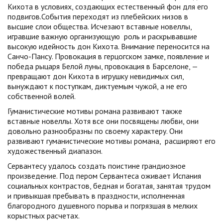
Кихота в условиях, создающих естественный фон для его
подвигов.События переходят из плебейских низов в
высшие слои общества. Исчезают вставные новеллы,
игравшие важную организующую роль и раскрывавшие
высокую идейность дон Кихота. Внимание переносится на
Санчо-Пансу. Провокация в герцогском замке, появление и
победа рыцаря Белой луны, провокация в Барселоне, —
превращают дон Кихота в игрушку невидимых сил,
вынуждают к поступкам, диктуемым чужой, а не его
собственной волей.
Гуманистические мотивы романа развивают также
вставные новеллы. Хотя все они посвящены любви, они
довольно разнообразны по своему характеру. Они
развивают гуманистические мотивы романа, расширяют его
художественный диапазон.
Сервантесу удалось создать поистине грандиозное
произведение. Под пером Сервантеса оживает Испания
социальных контрастов, бедная и богатая, занятая трудом
и привыкшая пребывать в праздности, исполненная
благородного душевного порыва и погрязшая в мелких
корыстных расчетах.