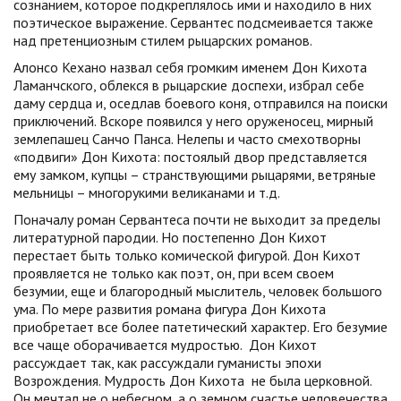
сознанием, которое подкреплялось ими и находило в них
поэтическое выражение. Сервантес подсмеивается также
над претенциозным стилем рыцарских романов.
Алонсо Кехано назвал себя громким именем Дон Кихота
Ламанчского, облекся в рыцарские доспехи, избрал себе
даму сердца и, оседлав боевого коня, отправился на поиски
приключений. Вскоре появился у него оруженосец, мирный
землепашец Санчо Панса. Нелепы и часто смехотворны
«подвиги» Дон Кихота: постоялый двор представляется
ему замком, купцы – странствующими рыцарями, ветряные
мельницы – многорукими великанами и т.д.
Поначалу роман Сервантеса почти не выходит за пределы
литературной пародии. Но постепенно Дон Кихот
перестает быть только комической фигурой. Дон Кихот
проявляется не только как поэт, он, при всем своем
безумии, еще и благородный мыслитель, человек большого
ума. По мере развития романа фигура Дон Кихота
приобретает все более патетический характер. Его безумие
все чаще оборачивается мудростью. Дон Кихот
рассуждает так, как рассуждали гуманисты эпохи
Возрождения. Мудрость Дон Кихота не была церковной.
Он мечтал не о небесном, а о земном счастье человечества