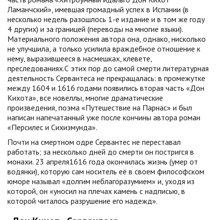
Ламанчский», имевшая громадный успех в Испании (в
несколько недель разошлось 1-е издание и в том же году
4 других) и за границей (переводы на многие языки).
Материального положения автора она, однако, нисколько
не улучшила, а только усилила враждебное отношение к
нему, выразившееся в насмешках, клевете,
преследованиях.С этих пор до самой смерти литературная
деятельность Сервантеса не прекращалась: в промежутке
между 1604 и 1616 годами появились вторая часть «Дон
Кихота», все новеллы, многие драматические
произведения, поэма «Путешествие на Парнас» и был
написан напечатанный уже после кончины автора роман
«Персилес и Сихизмунда».
Почти на смертном одре Сервантес не переставал
работать; за несколько дней до смерти он постригся в
монахи. 23 апреля1616 года окончилась жизнь (умер от
водянки), которую сам носитель её в своем философском
юморе называл «долгим неблагоразумием» и, уходя из
которой, он «уносил на плечах камень с надписью, в
которой читалось разрушение его надежд».