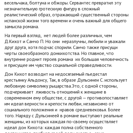
весельчака, болтуна и обжоры. Сервантес превратил эту
незначительную гротескную фигуру в сложный
реалистический образ, отражающий существенный стороны
испанской жизни того времени и очень важный для общего
замысла романа.
На первый взгляд, нет людей более различных, чем
Д.Кихот и Санчо П. Но они неразлучны, любили и уважали
друг друга, хотя подчас спорили. Санчо также присущи
черты своеобразного донкихотства. Но главное, что
внутренне роднит героев романа их большая человечность
и присущее им чувство социальной справедливости.
Дон Кихот возводит на недосягаемый пьедестал
крестьянку Альдонсу, Так, в образе Дульсинеи С. использует
любовную символику рыцарства.Это, с одной стороны,
подчеркивает лживость отношений к женщине в
современном ему обществе, с другой — противопоставляет
им идеал верности и крепости любви, независимо от
социального положения и нравов средневековья. Более
того. Наряду с Дульсинеей в романе выступают реальные
женщины, из которых каждая по-своему осуществляет
идеал дон Кихота: каждая полна собственного