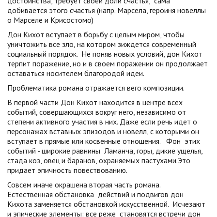
достоинства, требует своей доли счастья, сама
добивается этого счастья (напр. Марсела, героиня новеллы
о Марселе и Крисостомо)
Дон Кихот вступает в борьбу с целым миром, чтобы
уничтожить все зло, на котором зиждется современный
социальный порядок. Не поняв новых условий, дон Кихот
терпит поражение, но и в своем поражении он продолжает
оставаться носителем благородой идеи.
Проблематика романа отражается вего композиции.
В первой части Дон Кихот находится в центре всех
событий, совершающихся вокруг него, независимо от
степени активного участия в них. Даже если речь идет о
персонажах вставных эпизодов и новелл, с которыми он
вступает в прямые или косвенные отношения. Фон этих
событий - широкие равнины Ламанча, горы, дикие ущелья,
стада коз, овец и баранов, охраняемых пастухами.Это
придает эпичность повествованию.
Совсем иначе окрашена вторая часть романа.
Естественная обстановка действий и подвигов дон
Кихота заменяется обстановкой искусственной. Исчезают
и эпические элементы: все реже становятся встречи дон