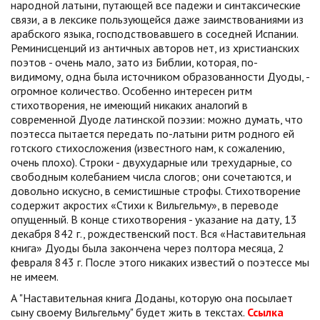
народной латыни, путающей все падежи и синтаксические
связи, а в лексике пользующейся даже заимствованиями из
арабского языка, господствовавшего в соседней Испании.
Реминисценций из античных авторов нет, из христианских
поэтов - очень мало, зато из Библии, которая, по-
видимому, одна была источником образованности Дуоды, -
огромное количество. Особенно интересен ритм
стихотворения, не имеющий никаких аналогий в
современной Дуоде латинской поэзии: можно думать, что
поэтесса пытается передать по-латыни ритм родного ей
готского стихосложения (известного нам, к сожалению,
очень плохо). Строки - двухударные или трехударные, со
свободным колебанием числа слогов; они сочетаются, и
довольно искусно, в семистишные строфы. Стихотворение
содержит акростих «Стихи к Вильгельму», в переводе
опущенный. В конце стихотворения - указание на дату, 13
декабря 842 г., рождественский пост. Вся «Наставительная
книга» Дуоды была закончена через полтора месяца, 2
февраля 843 г. После этого никаких известий о поэтессе мы
не имеем.
А "Наставительная книга Доданы, которую она посылает
сыну своему Вильгельму" будет жить в текстах.
Ссылка