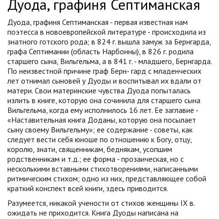
Дуода, графиня Септиманская
Дуода, графиня Септиманская - первая известная нам
поэтесса в новоевропейской литературе - происходила из
знатного готского рода; в 824 г. вышла замуж за Бернгарда,
графа Септимании (область Нарбонны), в 826 г. родила
старшего сына, Вильгельма, а в 841 г. - младшего, Бернгарда.
По неизвестной причине граф Берн- гард с младенческих
лет отнимал сыновей у Дуоды и воспитывал их вдали от
матери. Свои материнские чувства Дуода попыталась
излить в книге, которую она сочинила для старшего сына
Вильгельма, когда ему исполнилось 16 лет. Ее заглавие -
«Наставительная книга Доданы, которую она посылает
сыну своему Вильгельму»; ее содержание - советы, как
следует вести себя юноше по отношению к Богу, отцу,
королю, знати, священникам, беднякам, усопшим
родственникам и т.д.; ее форма - прозаическая, но с
несколькими вставными стихотворениями, написанными
ритмическим стихом; одно из них, представляющее собой
краткий конспект всей книги, здесь приводится.
Разумеется, никакой учености от стихов женщины IX в.
ожидать не приходится. Книга Дуоды написана на