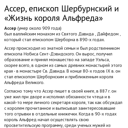
Ассер, епископ Шербурнский и
«Жизнь короля Альфреда»
Ассер
(умер
около
909 года)
был
валлийским
монахом
из
Святого Давида
,
Дайфедом
,
который стал
епископом Шерборна
в 890-х годах.
Accep происходил из знатной семьи и был родственником
епископа Нобиса Сент-Дэвидского. Он вырос, получил
образование и принял монашество на западе Уэльса,
скорее всего, в одном из самых древних монастырей этого
края - в монастыре Св. Давида. В конце 80-х годов IX в. он
стал епископом Шерборнским и приближенным короля
Альфреда Великого.
Согласно тому что Ассер пишет в своей книге, в 887 г. он
уже жил при дворе и исполнял обязанности чтеца и в
какой-то мере личного секретаря короля, так как обсуждал
с королем прочитанное и выписывал заинтересовавшие
того отрывки в отдельные книжечки. Когда в 90-х годах
король Альфред начал осуществлять свою
просветительскую программу, среди ученых мужей из