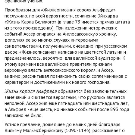
франкских ученых.
Прообразом для «Жизнеописания короля Альфреда»
послужило, по всей вероятности, сочинение Эйнхарда
«Жизнь Карла Великого» (в главе 73 имеется прямая цитата
из этого произведения). При изложении исторических
событий Ассер опирался на Англосаксонскую хронику,
дополняя ее во многих случаях интересными
свидетельствами, полученными, очевидно, при уэссекском
дворе. «Жизнеописание» написано на цветистой латыни и
предназначалось, вероятно, для валлийской аудитории. К
этому времени все валлийские правители признали
верховную власть англосаксонского короля, и Ассер,
видимо, рассчитывал познакомить своих соплеменников с
характером и достижениями их нового господина.
Жизнь
короля Альфреда
обрывается без заключительных
замечаний и считается вероятным,
что рукопись является
неполной.
Ассер жил еще пятнадцать или шестнадцать лет,
а Альфред - еще шесть, но никаких событий после 893 года
записано не было.
Устное предание, дошедшее до наших дней благодаря
Вильяму Мальмсберийскому (1090-1143), рассказывает о