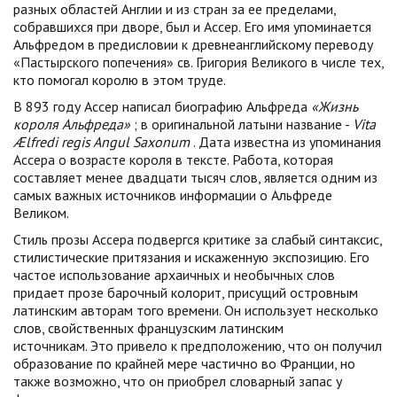
разных областей Англии и из стран за ее пределами,
собравшихся при дворе, был и Ассер. Его имя упоминается
Альфредом в предисловии к древнеанглийскому переводу
«Пастырского попечения» св. Григория Великого в числе тех,
кто помогал королю в этом труде.
В 893 году Ассер написал биографию Альфреда
«Жизнь
короля Альфреда»
;
в оригинальной латыни название -
Vita
Ælfredi regis Angul Saxonum
.
Дата известна из упоминания
Ассера о возрасте короля в тексте.
Работа, которая
составляет менее двадцати тысяч слов, является одним из
самых важных источников информации о Альфреде
Великом.
Стиль прозы Ассера подвергся критике за слабый синтаксис,
стилистические притязания и искаженную экспозицию.
Его
частое использование архаичных и необычных слов
придает прозе барочный колорит, присущий островным
латинским авторам того времени.
Он использует несколько
слов, свойственных французским латинским
источникам.
Это привело к предположению, что он получил
образование по крайней мере частично во Франции, но
также возможно, что он приобрел словарный запас у