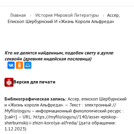
Главная
История Мировой Литературы
Ассер,
Епископ Шербурнский И «Жизнь Короля Альфреда»
Кто не делится найденным, подобен свету в дупле
секвойи (древняя индейская пословица)
Версия для печати
Библиографическая запись:
Ассер, епископ Шербурнский
и «Жизнь короля Альфреда». — Текст : электронный //
Myfilology.ru – информационный филологический ресурс :
[сайт]. – URL: https://myfilology.ru//140/asser-episkop-
sherburnskij-i-zhizn-korolya-alfreda/ (дата обращения:
1.12.2023)