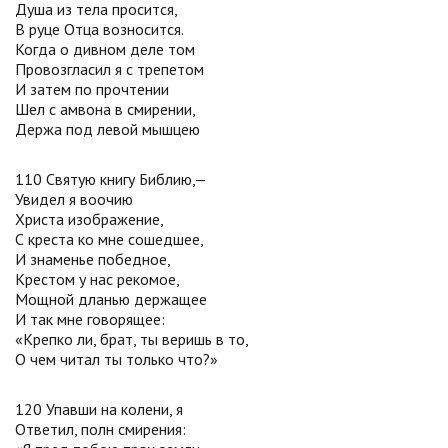
Душа из тела просится,
В руце Отца возносится.
Когда о дивном деле том
Провозгласил я с трепетом
И затем по прочтении
Шел с амвона в смирении,
Держа под левой мышцею
110 Святую книгу Библию,—
Увидел я воочию
Христа изображение,
С креста ко мне сошедшее,
И знаменье победное,
Крестом у нас рекомое,
Мощной дланью держащее
И так мне говорящее:
«Крепко ли, брат, ты веришь в то,
О чем читал ты только что?»
120 Упавши на колени, я
Ответил, полн смирения: