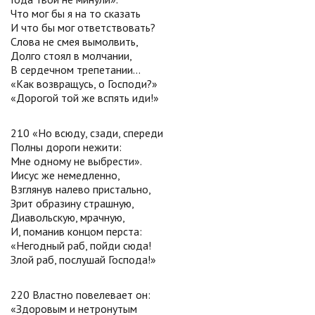
Что мог бы я на то сказать
И что бы мог ответствовать?
Слова не смея вымолвить,
Долго стоял в молчании,
В сердечном трепетании...
«Как возвращусь, о Господи?»
«Дорогой той же вспять иди!»
210 «Но всюду, сзади, спереди
Полны дороги нежити:
Мне одному не выбрести».
Иисус же немедленно,
Взглянув налево пристально,
Зрит образину страшную,
Диавольскую, мрачную,
И, поманив концом перста:
«Негодный раб, пойди сюда!
Злой раб, послушай Господа!»
220 Властно повелевает он:
«Здоровым и нетронутым