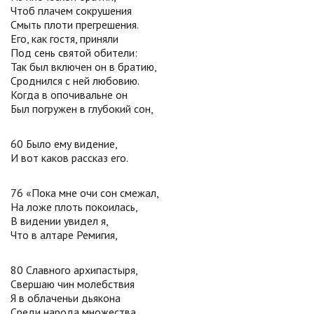
Чтоб плачем сокрушения
Смыть плоти прегрешения.
Его, как гостя, приняли
Под сень святой обители:
Так был включен он в братию,
Сроднился с ней любовию.
Когда в опочивальне он
Был погружен в глубокий сон,
60 Было ему видение,
И вот каков рассказ его.
76 «Пока мне очи сон смежал,
На ложе плоть покоилась,
В видении увидел я,
Что в алтаре Ремигия,
80 Славного архипастыря,
Свершаю чин молебствия
Я в облаченьи дьякона
Среди народа множества.