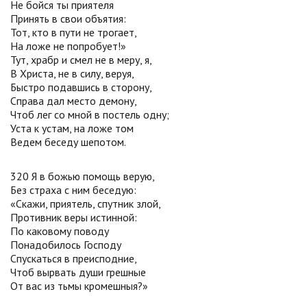
Не бойся ты приятеля
Принять в свои объятия:
Тот, кто в пути не трогает,
На ложе не попробует!»
Тут, храбр и смел не в меру, я,
В Христа, не в силу, веруя,
Быстро подавшись в сторону,
Справа дал место демону,
Чтоб лег со мной в постель одну;
Уста к устам, на ложе том
Ведем беседу шепотом.
320 Я в божью помощь верую,
Без страха с ним беседую:
«Скажи, приятель, спутник злой,
Противник веры истинной:
По каковому поводу
Понадобилось Господу
Спускаться в преисподние,
Чтоб вырвать души грешные
От вас из тьмы кромешныя?»