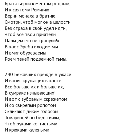
Брата верни к местам родным,
И к святому Ремигию
Верни монаха в братию.
Смотри, чтоб мог он в целости
Без страха в свой удел идти,
Чтоб все твои приятели
Пальцем его не тронули!»
В хаос Эреба входим мы
И вмиг обуреваемы
Роем теней подземной тьмы,
240 Бежавших прежде в ужасе
И вновь кружащих в хаосе.
Все больше их и больше их,
В сумраке изнывающих!
И вот с зубовным скрежетом
И со свирепым ропотом
Скликают диким голосом
Товарищей по бедствиям,
Чтоб руками когтистыми
И крюками калеными