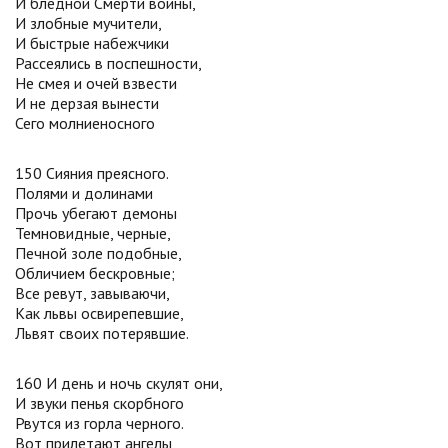
И бледной Смерти воины,
И злобные мучители,
И быстрые набежчики
Рассеялись в поспешности,
Не смея и очей взвести
И не дерзая вынести
Сего молниеносного
150 Сияния преясного.
Полями и долинами
Прочь убегают демоны
Темновидные, черные,
Печной золе подобные,
Обличием бескровные;
Все ревут, завываючи,
Как львы освирепевшие,
Львят своих потерявшие.
160 И день и ночь скулят они,
И звуки пенья скорбного
Рвутся из горла черного.
Вот прилетают ангелы,