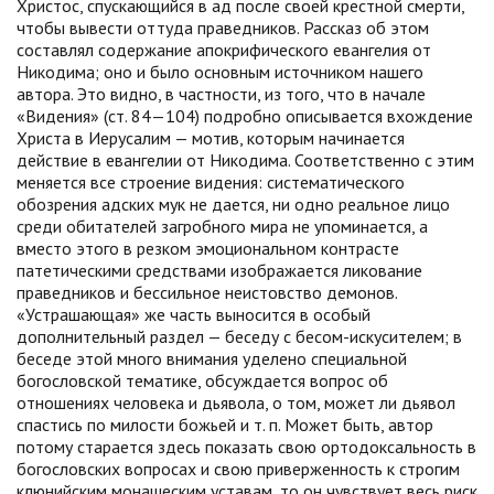
Христос, спускающийся в ад после своей крестной смерти,
чтобы вывести оттуда праведников. Рассказ об этом
составлял содержание апокрифического евангелия от
Никодима; оно и было основным источником нашего
автора. Это видно, в частности, из того, что в начале
«Видения» (ст. 84—104) подробно описывается вхождение
Христа в Иерусалим — мотив, которым начинается
действие в евангелии от Никодима. Соответственно с этим
меняется все строение видения: систематического
обозрения адских мук не дается, ни одно реальное лицо
среди обитателей загробного мира не упоминается, а
вместо этого в резком эмоциональном контрасте
патетическими средствами изображается ликование
праведников и бессильное неистовство демонов.
«Устрашающая» же часть выносится в особый
дополнительный раздел — беседу с бесом-искусителем; в
беседе этой много внимания уделено специальной
богословской тематике, обсуждается вопрос об
отношениях человека и дьявола, о том, может ли дьявол
спастись по милости божьей и т. п. Может быть, автор
потому старается здесь показать свою ортодоксальность в
богословских вопросах и свою приверженность к строгим
клюнийским монашеским уставам, то он чувствует весь риск