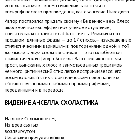
использования в своем сочинении такого явно
апокрифического произведения, как евангелие Никодима.
Автор постарался придать своему «Видению» весь блеск
школьной поэмы: эффектное ученое вступление,
описательная вставка об аббатстве св. Ремигия и его
прошлом, длинные фразы — до 17 стихов,— изукрашенные
стилистическими вариациями: повторениями одной и той
же мысли в двух смежных стихах — это излюбленная
стилистическая фигура Анселла. Зато лексикон поэмы
прост, выисканных глосс и заимствованных грецизмов
немного, ритмический стих легко воспринимается: его
восьмисложный стих с дактилическими окончаниями,
обычно связанными слабыми парными рифмами,
переданными и в переводе.
ВИДЕНИЕ АНСЕЛЛА СХОЛАСТИКА
На ложе Соломоновом,
Из древ святых
воздвигнутом
Ливанских пречудеснейших,