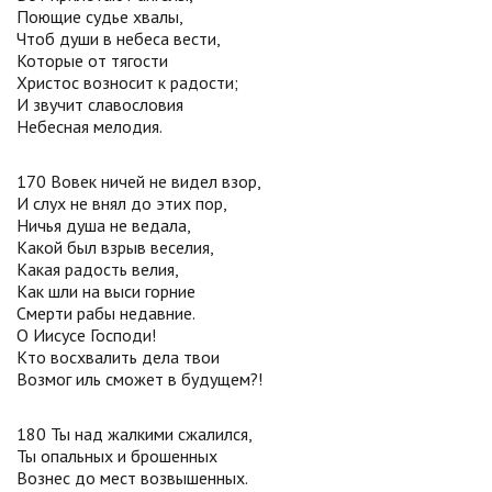
Поющие судье хвалы,
Чтоб души в небеса вести,
Которые от тягости
Христос возносит к радости;
И звучит славословия
Небесная мелодия.
170 Вовек ничей не видел взор,
И слух не внял до этих пор,
Ничья душа не ведала,
Какой был взрыв веселия,
Какая радость велия,
Как шли на выси горние
Смерти рабы недавние.
О Иисусе Господи!
Кто восхвалить дела твои
Возмог иль сможет в будущем?!
180 Ты над жалкими сжалился,
Ты опальных и брошенных
Вознес до мест возвышенных.