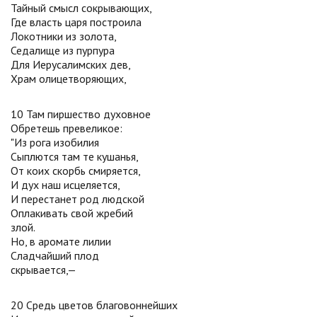
Тайный смысл сокрывающих,
Где власть царя построила
Локотники из золота,
Седалище из пурпура
Для Иерусалимских дев,
Храм олицетворяющих,
10 Там пиршество духовное
Обретешь превеликое:
"Из рога изобилия
Сыплются там те кушанья,
От коих скорбь смиряется,
И дух наш исцеляется,
И перестанет род людской
Оплакивать свой жребий
злой.
Но, в аромате лилии
Сладчайший плод
скрывается,—
20 Средь цветов благовоннейших