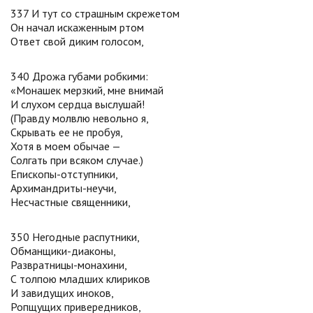
337 И тут со страшным скрежетом
Он начал искаженным ртом
Ответ свой диким голосом,
340 Дрожа губами робкими:
«Монашек мерзкий, мне внимай
И слухом сердца выслушай!
(Правду молвлю невольно я,
Скрывать ее не пробуя,
Хотя в моем обычае —
Солгать при всяком случае.)
Епископы-отступники,
Архимандриты-неучи,
Несчастные священники,
350 Негодные распутники,
Обманщики-диаконы,
Развратницы-монахини,
С толпою младших клириков
И завидущих иноков,
Ропщущих привередников,