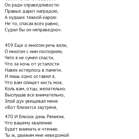
Он ради справедливости:
Правых дарит наградою,
А худших тяжкой карою:
Не то, спасая всех равно,
Судил бы он неправедно».
459 Еще о многом речь вели,
О многом с ним поспорили,
Чего я не сумел спасти,
Что за ночь от усталости
Навек истерлось в памяти.
И лишь одно оставил я,
Что вам опишет кисть моя,
Коль вам, отцы, желательно.
Выслушав все внимательно,
Злой дух увещевал меня:
«Вот близится заутреня,
470 И близок день Ремигия,
Что вашему хвалению
Будет внимать и чтению.
Ты ж, движим мне неведомой