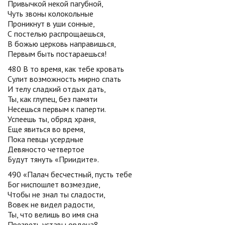
Привычкой некой пагубной,
Чуть звоны колокольные
Проникнут в уши сонные,
С постелью распрощаешься,
В божью церковь направишься,
Первым быть постараешься!
480 В то время, как тебе кровать
Сулит возможность мирно спать
И телу сладкий отдых дать,
Ты, как глупец, без памяти
Несешься первым к паперти.
Успеешь ты, обряд храня,
Еще явиться во время,
Пока певцы усердные
Девяносто четвертое
Будут тянуть «Приидите».
490 «Палач бесчестный, пусть тебе
Бог ниспошлет возмездие,
Чтобы не знал ты сладости,
Вовек не видел радости,
Ты, что велишь во имя сна
Презреть уставы ордена8,