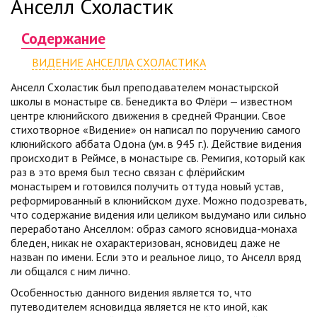
Анселл Схоластик
Содержание
ВИДЕНИЕ АНСЕЛЛА СХОЛАСТИКА
Анселл Схоластик был преподавателем монастырской
школы в монастыре св. Бенедикта во Флёри — известном
центре клюнийского движения в средней Франции. Свое
стихотворное «Видение» он написал по поручению самого
клюнийского аббата Одона (ум. в 945 г.). Действие видения
происходит в Реймсе, в монастыре св. Ремигия, который как
раз в это время был тесно связан с флёрийским
монастырем и готовился получить оттуда новый устав,
реформированный в клюнийском духе. Можно подозревать,
что содержание видения или целиком выдумано или сильно
переработано Анселлом: образ самого ясновидца-монаха
бледен, никак не охарактеризован, ясновидец даже не
назван по имени. Если это и реальное лицо, то Анселл вряд
ли общался с ним лично.
Особенностью данного видения является то, что
путеводителем ясновидца является не кто иной, как