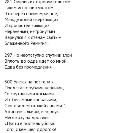
281 Смирив их строгим голосом,
Таким исполнил ужасом,
Что через племя мрачное,
Между копий сверкающих
И пропастей зияющих
Нераненым, нетронутым
Вернулся я к стенам святым
Блаженного Ремигия..
297 Но неотступно спутник злой
Вплоть до одра идет со мной.
Едва без промедления
300 Улегся на постели я,
Предстал с зубами черными,
Со спутанными космами
И с бельмами кровавыми,
С медведем схожий лапами °,
А когтем с львом, и черную
Неся козу на дротике.
«Пусти в постель убогую
Того, с кем шел дорогою!