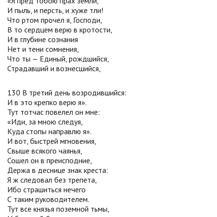
«Я пред тобою прах земли,
И пыль, и персть, и хуже тли!
Что ртом прочел я, Господи,
В то сердцем верю в кротости,
И в глубине сознания
Нет и тени сомнения,
Что ты — Единый, рождшийся,
Страдавший и вознесшийся,
130 В третий день возродившийся:
И в это крепко верю я».
Тут тотчас повелел он мне:
«Иди, за мною следуя,
Куда стопы направлю я».
И вот, быстрей мгновения,
Свыше всякого чаянья,
Сошел он в преисподние,
Держа в деснице знак креста:
Я ж следовал без трепета,
Ибо страшиться нечего
С таким руководителем.
Тут все князья поземной тьмы,