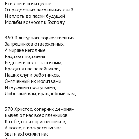
Все дни и ночи целые
От радостных пасхальных дней
И вплоть до пасхи будущей
Мольбы возносят к Господу
360 В литургиях торжественных
За грешников отверженных.
А миряне негодные
Раздают подаяния
Бедным и недостаточным,
Крадут у нас покойников,
Наших слуг и работников.
Смягченный их молитвами
И гнусными поступками,
Любезный вам, враждебный нам,
370 Христос, соперник демонам,
Вывел от нас всех пленников
К себе, своих приспешников,
А после, в воскресенья час,
Увы и ах! осилил нас,