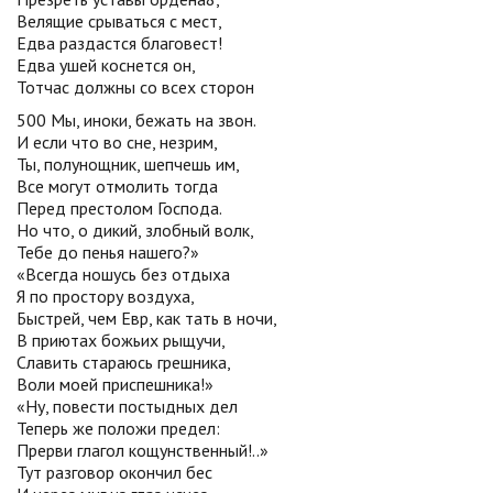
Велящие срываться с мест,
Едва раздастся благовест!
Едва ушей коснется он,
Тотчас должны со всех сторон
500 Мы, иноки, бежать на звон.
И если что во сне, незрим,
Ты, полунощник, шепчешь им,
Все могут отмолить тогда
Перед престолом Господа.
Но что, о дикий, злобный волк,
Тебе до пенья нашего?»
«Всегда ношусь без отдыха
Я по простору воздуха,
Быстрей, чем Евр, как тать в ночи,
В приютах божьих рыщучи,
Славить стараюсь грешника,
Воли моей приспешника!»
«Ну, повести постыдных дел
Теперь же положи предел:
Прерви глагол кощунственный!..»
Тут разговор окончил бес