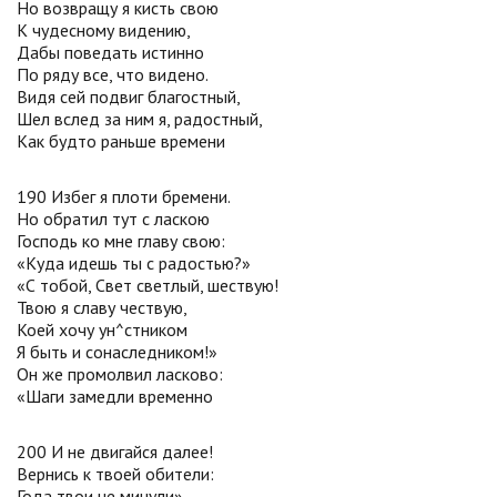
Но возвращу я кисть свою
К чудесному видению,
Дабы поведать истинно
По ряду все, что видено.
Видя сей подвиг благостный,
Шел вслед за ним я, радостный,
Как будто раньше времени
190 Избег я плоти бремени.
Но обратил тут с ласкою
Господь ко мне главу свою:
«Куда идешь ты с радостью?»
«С тобой, Свет светлый, шествую!
Твою я славу чествую,
Коей хочу ун^стником
Я быть и сонаследником!»
Он же промолвил ласково:
«Шаги замедли временно
200 И не двигайся далее!
Вернись к твоей обители:
Года твои не минули».