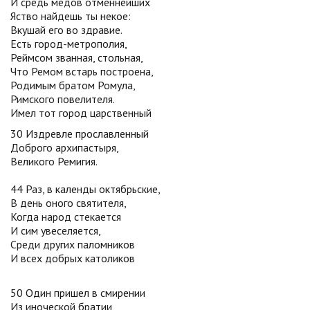
И средь медов отменнейших
Яство найдешь ты некое:
Вкушай его во здравие.
Есть город-метрополия,
Реймсом званная, стольная,
Что Ремом встарь построена,
Родимым братом Ромула,
Римского повелителя.
Имел тот город царственный
30 Издревле прославленный
Доброго архипастыря,
Великого Ремигия.
44 Раз, в календы октябрьские,
В день оного святителя,
Когда народ стекается
И сим увеселяется,
Среди других паломников
И всех добрых католиков
50 Один пришел в смирении
Из иноческой братии,